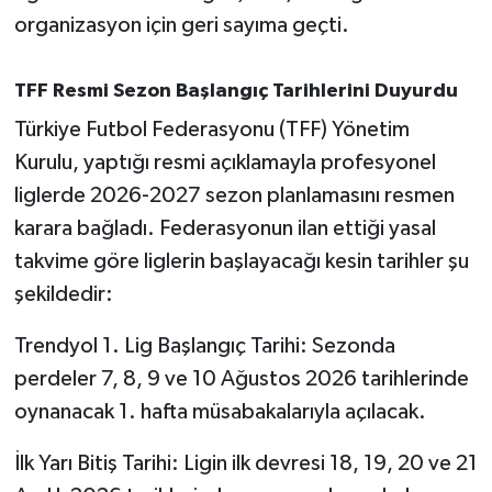
OTOMOTİV
organizasyon için geri sayıma geçti.
Resmi İlanlar
TFF Resmi Sezon Başlangıç Tarihlerini Duyurdu
SAĞLIK
Türkiye Futbol Federasyonu (TFF) Yönetim
Kurulu, yaptığı resmi açıklamayla profesyonel
Savaştepe
liglerde 2026-2027 sezon planlamasını resmen
karara bağladı. Federasyonun ilan ettiği yasal
SEYAHAT
takvime göre liglerin başlayacağı kesin tarihler şu
SİYASET
şekildedir:
Sındırgı
Trendyol 1. Lig Başlangıç Tarihi: Sezonda
perdeler 7, 8, 9 ve 10 Ağustos 2026 tarihlerinde
SPOR
oynanacak 1. hafta müsabakalarıyla açılacak.
SÜRMANŞET
İlk Yarı Bitiş Tarihi: Ligin ilk devresi 18, 19, 20 ve 21