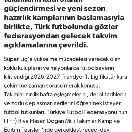
güçlendirmesi ve yeni sezon
İvrindi
hazırlık kamplarının başlamasıyla
birlikte, Türk futbolunda gözler
KENT GÜNDEMİ
federasyondan gelecek takvim
Kepsut
açıklamalarına çevrildi.
KÜLTÜR-SANAT
Süper Lig'e yükselme mücadelesi verecek olan
köklü kulüplerin ve milyonlarca futbolseverin
MAGAZİN
kilitlendiği 2026-2027 Trendyol 1. Lig fikstür kura
çekimi ne zaman sorusu merak konusu.
MANŞET
Takımlarının ilk hafta eşleşmelerini, derbi tarihlerini
ve zorlu deplasman serilerini öğrenmek isteyen
Manyas
futbol tutkunları, Türkiye Futbol Federasyonu’nun
OLAY
(TFF) Riva Hasan Doğan Milli Takımlar Kamp ve
Eğitim Tesisleri'nde gerçekleştireceği dev