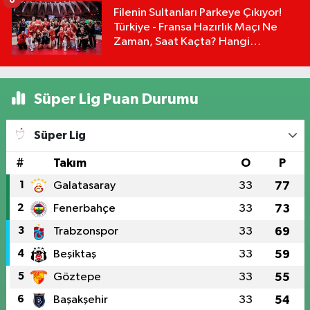
6
Filenin Sultanları Parkeye Çıkıyor!
Türkiye - Fransa Hazırlık Maçı Ne
Zaman, Saat Kaçta? Hangi
Kanalda?
Süper Lig Puan Durumu
Süper Lig
#
Takım
O
P
1
Galatasaray
33
77
2
Fenerbahçe
33
73
3
Trabzonspor
33
69
4
Beşiktaş
33
59
5
Göztepe
33
55
6
Başakşehir
33
54