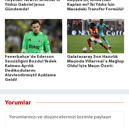
Heyecan Yarattı: Arsenal'in
Akçiçek mi, Ahmetcan
Yıldızı Gabriel Jesus
Kaplan mı? İki Yıldız İçin
Gündemde!
Masadaki Transfer Formülü!
Fenerbahçe’de Ederson
Galatasaray Son Hazırlık
Sessizliğini Bozdu! Yedek
Maçında Villarreal'e Mağlup
Kalması Ayrılık
Oldu! İşte Maçın Özeti:
Dedikodularını
Alevlendirmişti! Açıklama
Geldi!
Yorumlar