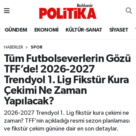
ASTROLOJİ
Balıkesir Nöbetçi Eczaneler
GÜNDEM
EKONOMİ
KÜLTÜR-SANAT
SİYASET
Ayvalık
Balıkesir Hava Durumu
HABERLER
SPOR
Balya
Balıkesir Namaz Vakitleri
Tüm Futbolseverlerin Gözü
TFF’de! 2026-2027
Bandırma
Balıkesir Trafik Yoğunluk Haritası
Trendyol 1. Lig Fikstür Kura
Bigadiç
Süper Lig Puan Durumu ve Fikstür
Çekimi Ne Zaman
Yapılacak?
BİYOGRAFİLER
Tüm Manşetler
2026-2027 Trendyol 1. Lig fikstür kura çekimi ne
Burhaniye
Son Dakika Haberleri
zaman? TFF'nin açıkladığı resmi sezon planlaması
ve fikstür çekim gününe dair en son detaylar.
ÇEVRE
Haber Arşivi