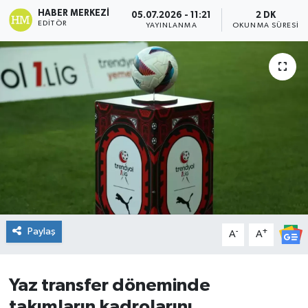
HABER MERKEZI
05.07.2026 - 11:21
2 DK
DÜNYA
EDITÖR
YAYINLANMA
OKUNMA SÜRESI
Dursunbey
Edremit
EĞİTİM
EKONOMİ
Erdek
Paylaş
-
+
Gömeç
A
A
Gönen
Yaz transfer döneminde
takımların kadrolarını
Havran