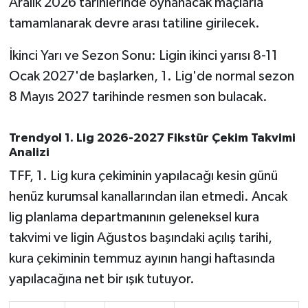
Aralık 2026 tarihlerinde oynanacak maçlarla
Susurluk
tamamlanarak devre arası tatiline girilecek.
TARİHTE BUGÜN
İkinci Yarı ve Sezon Sonu: Ligin ikinci yarısı 8-11
Ocak 2027'de başlarken, 1. Lig'de normal sezon
TEKNOLOJİ
8 Mayıs 2027 tarihinde resmen son bulacak.
Trend
Trendyol 1. Lig 2026-2027 Fikstür Çekim Takvimi
Analizi
TÜRKİYE
TFF, 1. Lig kura çekiminin yapılacağı kesin günü
VİZYONDAKİLER
henüz kurumsal kanallarından ilan etmedi. Ancak
lig planlama departmanının geleneksel kura
YAŞAM
takvimi ve ligin Ağustos başındaki açılış tarihi,
kura çekiminin temmuz ayının hangi haftasında
yapılacağına net bir ışık tutuyor.