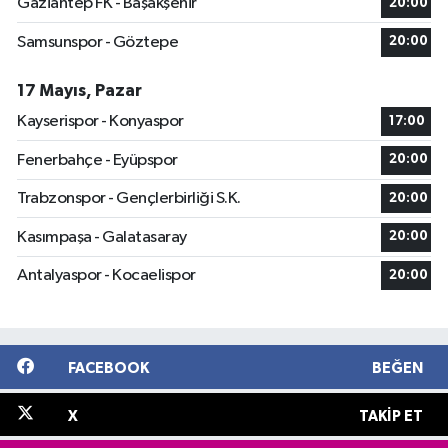
Gaziantep FK - Başakşehir
20:00
Samsunspor - Göztepe
20:00
17 Mayıs, Pazar
Kayserispor - Konyaspor
17:00
Fenerbahçe - Eyüpspor
20:00
Trabzonspor - Gençlerbirliği S.K.
20:00
Kasımpaşa - Galatasaray
20:00
Antalyaspor - Kocaelispor
20:00
FACEBOOK
BEĞEN
X
TAKIP ET