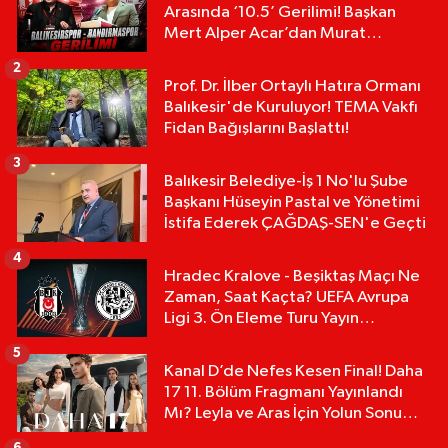
Arasında ‘10.5’ Gerilimi! Başkan
Mert Alper Acar’dan Murat
Karakoyun'a Sert Tepki!
2
Prof. Dr. İlber Ortaylı Hatıra Ormanı
Balıkesir'de Kuruluyor! TEMA Vakfı
Fidan Bağışlarını Başlattı!
3
Balıkesir Belediye-İş 1 No'lu Şube
Başkanı Hüseyin Pastal ve Yönetimi
İstifa Ederek ÇAĞDAŞ-SEN'e Geçti
4
Hradec Kralove - Beşiktaş Maçı Ne
Zaman, Saat Kaçta? UEFA Avrupa
Ligi 3. Ön Eleme Turu Yayın
Detayları!
5
Kanal D’de Nefes Kesen Final! Daha
17 11. Bölüm Fragmanı Yayınlandı
Mı? Leyla ve Aras İçin Yolun Sonu
Mu?