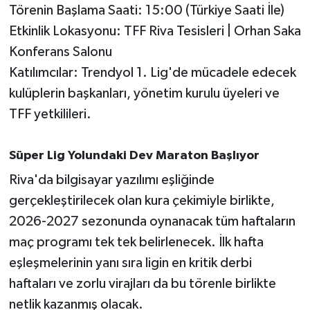
Törenin Başlama Saati: 15:00 (Türkiye Saati İle)
Susurluk
Etkinlik Lokasyonu: TFF Riva Tesisleri | Orhan Saka
TARİHTE BUGÜN
Konferans Salonu
Katılımcılar: Trendyol 1. Lig'de mücadele edecek
TEKNOLOJİ
kulüplerin başkanları, yönetim kurulu üyeleri ve
TFF yetkilileri.
Trend
TÜRKİYE
Süper Lig Yolundaki Dev Maraton Başlıyor
Riva'da bilgisayar yazılımı eşliğinde
VİZYONDAKİLER
gerçekleştirilecek olan kura çekimiyle birlikte,
2026-2027 sezonunda oynanacak tüm haftaların
YAŞAM
maç programı tek tek belirlenecek. İlk hafta
eşleşmelerinin yanı sıra ligin en kritik derbi
haftaları ve zorlu virajları da bu törenle birlikte
netlik kazanmış olacak.