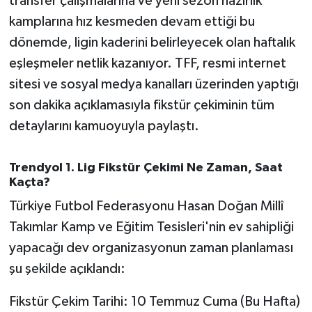
transfer çalışmalarına ve yeni sezon hazırlık
OTOMOTİV
kamplarına hız kesmeden devam ettiği bu
Resmi İlanlar
dönemde, ligin kaderini belirleyecek olan haftalık
eşleşmeler netlik kazanıyor. TFF, resmi internet
SAĞLIK
sitesi ve sosyal medya kanalları üzerinden yaptığı
son dakika açıklamasıyla fikstür çekiminin tüm
Savaştepe
detaylarını kamuoyuyla paylaştı.
SEYAHAT
Trendyol 1. Lig Fikstür Çekimi Ne Zaman, Saat
Kaçta?
SİYASET
Türkiye Futbol Federasyonu Hasan Doğan Millî
Sındırgı
Takımlar Kamp ve Eğitim Tesisleri'nin ev sahipliği
yapacağı dev organizasyonun zaman planlaması
SPOR
şu şekilde açıklandı:
SÜRMANŞET
Fikstür Çekim Tarihi: 10 Temmuz Cuma (Bu Hafta)