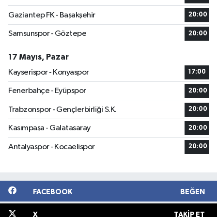
Gaziantep FK - Başakşehir
20:00
Samsunspor - Göztepe
20:00
17 Mayıs, Pazar
Kayserispor - Konyaspor
17:00
Fenerbahçe - Eyüpspor
20:00
Trabzonspor - Gençlerbirliği S.K.
20:00
Kasımpaşa - Galatasaray
20:00
Antalyaspor - Kocaelispor
20:00
FACEBOOK
BEĞEN
X
TAKIP ET