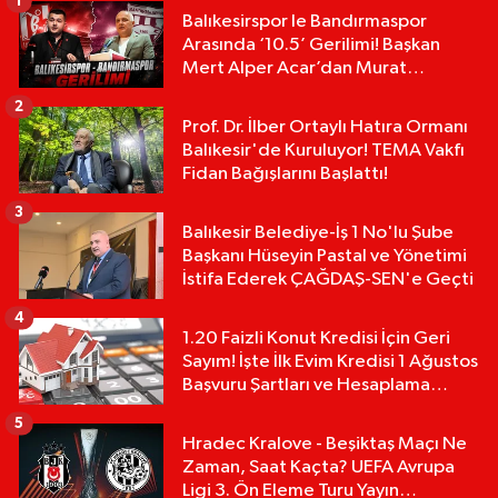
1
Balıkesirspor le Bandırmaspor
Arasında ‘10.5’ Gerilimi! Başkan
Mert Alper Acar’dan Murat
Karakoyun'a Sert Tepki!
2
Prof. Dr. İlber Ortaylı Hatıra Ormanı
Balıkesir'de Kuruluyor! TEMA Vakfı
Fidan Bağışlarını Başlattı!
3
Balıkesir Belediye-İş 1 No'lu Şube
Başkanı Hüseyin Pastal ve Yönetimi
İstifa Ederek ÇAĞDAŞ-SEN'e Geçti
4
1.20 Faizli Konut Kredisi İçin Geri
Sayım! İşte İlk Evim Kredisi 1 Ağustos
Başvuru Şartları ve Hesaplama
Tablosu:
5
Hradec Kralove - Beşiktaş Maçı Ne
Zaman, Saat Kaçta? UEFA Avrupa
Ligi 3. Ön Eleme Turu Yayın