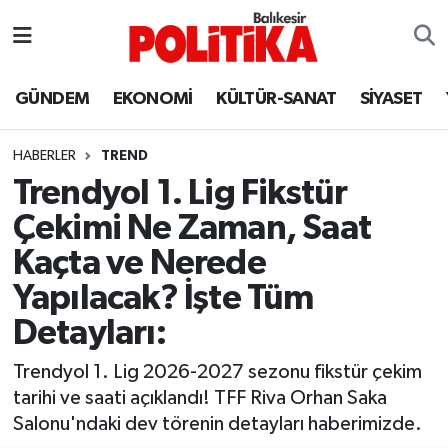
ASTROLOJİ
Balıkesir Nöbetçi Eczaneler
GÜNDEM
EKONOMİ
KÜLTÜR-SANAT
SİYASET
Ayvalık
Balıkesir Hava Durumu
HABERLER
TREND
Balya
Balıkesir Namaz Vakitleri
Trendyol 1. Lig Fikstür
Çekimi Ne Zaman, Saat
Bandırma
Balıkesir Trafik Yoğunluk Haritası
Kaçta ve Nerede
Bigadiç
Süper Lig Puan Durumu ve Fikstür
Yapılacak? İşte Tüm
Detayları:
BİYOGRAFİLER
Tüm Manşetler
Trendyol 1. Lig 2026-2027 sezonu fikstür çekim
Burhaniye
Son Dakika Haberleri
tarihi ve saati açıklandı! TFF Riva Orhan Saka
Salonu'ndaki dev törenin detayları haberimizde.
ÇEVRE
Haber Arşivi