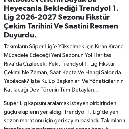
Heyecanla Beklediği Trendyol 1.
İvrindi
Lig 2026-2027 Sezonu Fikstür
Çekim Tarihini Ve Saatini Resmen
KENT GÜNDEMİ
Duyurdu.
Kepsut
Takımların Süper Lig’e Yükselmek İçin Kıran Kırana
Mücadele Edeceği Yeni Sezonun Yol Haritası
KÜLTÜR-SANAT
Riva’da Çizilecek. Peki, Trendyol 1. Lig Fikstür
Çekimi Ne Zaman, Saat Kaçta Ve Hangi Salonda
MAGAZİN
Yapılacak? İşte Kulüp Başkanları Ve Yöneticilerinin
MANŞET
Katılacağı Dev Törenin Tüm Detayları...
Manyas
Süper Lig kapısını aralamak isteyen birbirinden
güçlü ekiplerin yer aldığı Trendyol 1. Lig'de yeni
OLAY
sezon maratonu için geri sayım başladı. Takımların