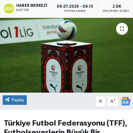
HABER MERKEZI
09.07.2026 - 09:15
2 DK
DÜNYA
EDITÖR
YAYINLANMA
OKUNMA SÜRESI
Dursunbey
Edremit
EĞİTİM
EKONOMİ
Erdek
Paylaş
-
+
Gömeç
A
A
Gönen
Türkiye Futbol Federasyonu (TFF),
Futbolseverlerin Büyük Bir
Havran