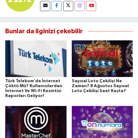
Bunlar da ilginizi çekebilir
Türk Telekom’da İnternet
Sayısal Loto Çekilişi Ne
Çöktü Mü? Kullanıcılardan
Zaman? 8 Ağustos Sayısal
İnternet Ve Wi-Fi Kesintisi
Loto Çekilişi Saat Kaçta?
Raporları Geliyor!