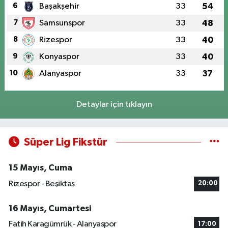
6
Başakşehir
33
54
7
Samsunspor
33
48
8
Rizespor
33
40
9
Konyaspor
33
40
10
Alanyaspor
33
37
Detaylar için tıklayın
Süper Lig Fikstür
15 Mayıs, Cuma
Rizespor - Beşiktaş
20:00
16 Mayıs, Cumartesi
Fatih Karagümrük - Alanyaspor
17:00