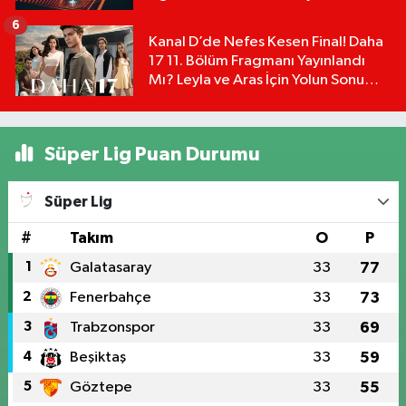
Detayları!
6
Kanal D’de Nefes Kesen Final! Daha
17 11. Bölüm Fragmanı Yayınlandı
Mı? Leyla ve Aras İçin Yolun Sonu
Mu?
Süper Lig Puan Durumu
Süper Lig
#
Takım
O
P
1
Galatasaray
33
77
2
Fenerbahçe
33
73
3
Trabzonspor
33
69
4
Beşiktaş
33
59
5
Göztepe
33
55