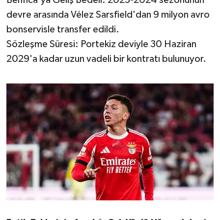
Benfica'ya Geliş Bedeli: 2023-2024 sezonunun
Susurluk
devre arasında Vélez Sarsfield'dan 9 milyon avro
bonservisle transfer edildi.
TARİHTE BUGÜN
Sözleşme Süresi: Portekiz deviyle 30 Haziran
2029'a kadar uzun vadeli bir kontratı bulunuyor.
TEKNOLOJİ
Trend
TÜRKİYE
VİZYONDAKİLER
YAŞAM