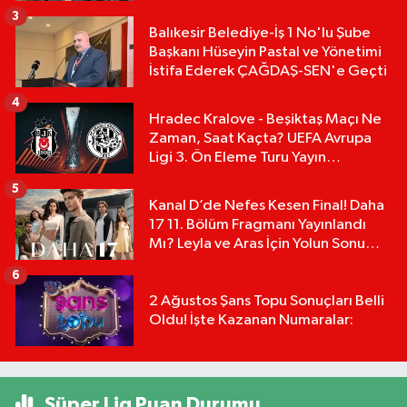
3
Balıkesir Belediye-İş 1 No'lu Şube
Başkanı Hüseyin Pastal ve Yönetimi
İstifa Ederek ÇAĞDAŞ-SEN'e Geçti
4
Hradec Kralove - Beşiktaş Maçı Ne
Zaman, Saat Kaçta? UEFA Avrupa
Ligi 3. Ön Eleme Turu Yayın
Detayları!
5
Kanal D’de Nefes Kesen Final! Daha
17 11. Bölüm Fragmanı Yayınlandı
Mı? Leyla ve Aras İçin Yolun Sonu
Mu?
6
2 Ağustos Şans Topu Sonuçları Belli
Oldu! İşte Kazanan Numaralar:
Süper Lig Puan Durumu