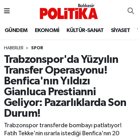
ASTROLOJİ
Balıkesir Nöbetçi Eczaneler
GÜNDEM
EKONOMİ
KÜLTÜR-SANAT
SİYASET
Ayvalık
Balıkesir Hava Durumu
HABERLER
SPOR
Balya
Balıkesir Namaz Vakitleri
Trabzonspor'da Yüzyılın
Transfer Operasyonu!
Bandırma
Balıkesir Trafik Yoğunluk Haritası
Benfica'nın Yıldızı
Bigadiç
Süper Lig Puan Durumu ve Fikstür
Gianluca Prestianni
Geliyor: Pazarlıklarda Son
BİYOGRAFİLER
Tüm Manşetler
Durum!
Burhaniye
Son Dakika Haberleri
Trabzonspor transferde bombayı patlatıyor!
Fatih Tekke'nin ısrarla istediği Benfica'nın 20
ÇEVRE
Haber Arşivi