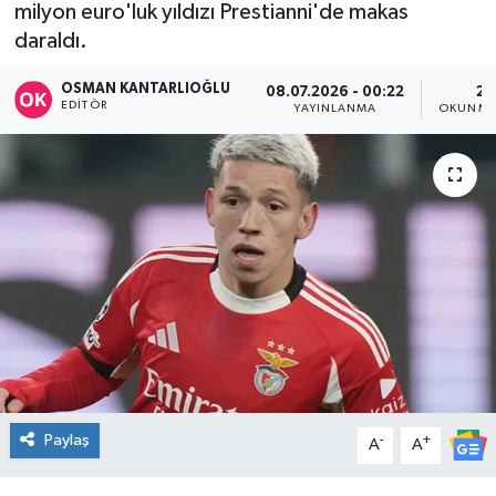
milyon euro'luk yıldızı Prestianni'de makas
DÜNYA
daraldı.
OSMAN KANTARLIOĞLU
08.07.2026 - 00:22
2 
Dursunbey
EDITÖR
YAYINLANMA
OKUNMA
Edremit
EĞİTİM
EKONOMİ
Erdek
Gömeç
Gönen
Paylaş
-
+
A
A
Havran