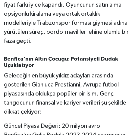
OTOMOTİV
fiyat farkı iyice kapandı. Oyuncunun satın alma
opsiyonlu kiralama veya ortak ortaklık
Resmi İlanlar
modelleriyle Trabzonspor forması giymesi adına
yürütülen süreç, bordo-mavililer lehine olumlu bir
SAĞLIK
faza geçti.
Savaştepe
Benfica'nın Altın Çocuğu: Potansiyeli Dudak
SEYAHAT
Uçuklatıyor
Geleceğin en büyük yıldız adayları arasında
SİYASET
gösterilen Gianluca Prestianni, Avrupa futbol
piyasasında oldukça popüler bir isim. Genç
Sındırgı
tangocunun finansal ve kariyer verileri şu şekilde
SPOR
dikkat çekiyor:
SÜRMANŞET
Güncel Piyasa Değeri: 20 milyon avro