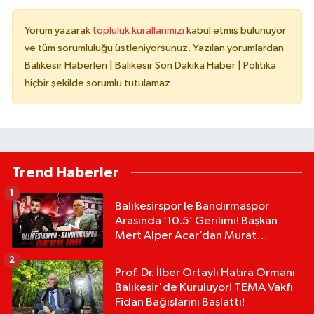
Yorum yazarak
topluluk kurallarımızı
kabul etmiş bulunuyor
ve tüm sorumluluğu üstleniyorsunuz. Yazılan yorumlardan
Balıkesir Haberleri | Balıkesir Son Dakika Haber | Politika
hiçbir şekilde sorumlu tutulamaz.
Trend Haberler
1
Balıkesirspor le Bandırmaspor
Arasında ‘10.5’ Gerilimi! Başkan
Mert Alper Acar’dan Murat
Karakoyun'a Sert Tepki!
2
Prof. Dr. İlber Ortaylı Hatıra Ormanı
Balıkesir'de Kuruluyor! TEMA Vakfı
Fidan Bağışlarını Başlattı!