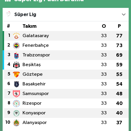
Süper Lig
#
Takım
O
P
1
Galatasaray
33
77
2
Fenerbahçe
33
73
3
Trabzonspor
33
69
4
Beşiktaş
33
59
5
Göztepe
33
55
6
Başakşehir
33
54
7
Samsunspor
33
48
8
Rizespor
33
40
9
Konyaspor
33
40
10
Alanyaspor
33
37