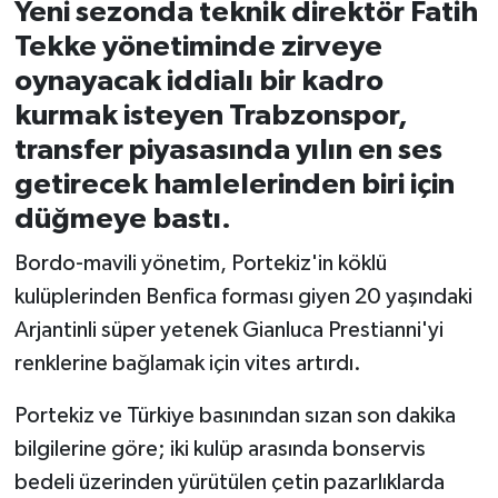
Yeni sezonda teknik direktör Fatih
Tekke yönetiminde zirveye
İvrindi
oynayacak iddialı bir kadro
KENT GÜNDEMİ
kurmak isteyen Trabzonspor,
transfer piyasasında yılın en ses
Kepsut
getirecek hamlelerinden biri için
düğmeye bastı.
KÜLTÜR-SANAT
Bordo-mavili yönetim, Portekiz'in köklü
MAGAZİN
kulüplerinden Benfica forması giyen 20 yaşındaki
Arjantinli süper yetenek Gianluca Prestianni'yi
MANŞET
renklerine bağlamak için vites artırdı.
Manyas
Portekiz ve Türkiye basınından sızan son dakika
bilgilerine göre; iki kulüp arasında bonservis
OLAY
bedeli üzerinden yürütülen çetin pazarlıklarda