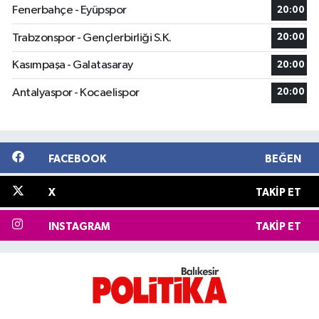
Fenerbahçe - Eyüpspor
20:00
Trabzonspor - Gençlerbirliği S.K.
20:00
Kasımpaşa - Galatasaray
20:00
Antalyaspor - Kocaelispor
20:00
FACEBOOK
BEĞEN
X
TAKIP ET
INSTAGRAM
TAKIP ET