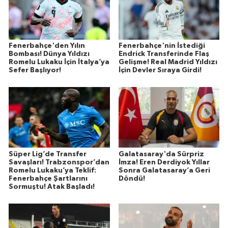
Fenerbahçe'den Yılın
Fenerbahçe'nin İstediği
Bombası! Dünya Yıldızı
Endrick Transferinde Flaş
Romelu Lukaku İçin İtalya’ya
Gelişme! Real Madrid Yıldızı
Sefer Başlıyor!
İçin Devler Sıraya Girdi!
Süper Lig’de Transfer
Galatasaray'da Sürpriz
Savaşları! Trabzonspor’dan
İmza! Eren Derdiyok Yıllar
Romelu Lukaku’ya Teklif:
Sonra Galatasaray’a Geri
Fenerbahçe Şartlarını
Döndü!
Sormuştu! Atak Başladı!