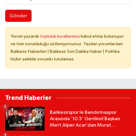
Gönder
Yorum yazarak
topluluk kurallarımızı
kabul etmiş bulunuyor
ve tüm sorumluluğu üstleniyorsunuz. Yazılan yorumlardan
Balıkesir Haberleri | Balıkesir Son Dakika Haber | Politika
hiçbir şekilde sorumlu tutulamaz.
Trend Haberler
1
Balıkesirspor le Bandırmaspor
Arasında ‘10.5’ Gerilimi! Başkan
Mert Alper Acar’dan Murat
Karakoyun'a Sert Tepki!
2