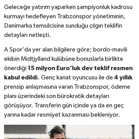
OTOMOTİV
Geleceğe yatırım yaparken şampiyonluk kadrosu
kurmayı hedefleyen Trabzonspor yönetiminin,
Resmi İlanlar
Danimarka temsilcisine sunduğu çılgın teklifin
SAĞLIK
detayları netleşti.
A Spor'da yer alan bilgilere göre; bordo-mavili
Savaştepe
ekibin Midtjylland kulübüne bonuslarla birlikte
SEYAHAT
önerdiği
15 milyon Euro’luk dev teklif resmen
kabul edildi
. Genç kanat oyuncusu ile de
4 yıllık
SİYASET
prensip anlaşmasına varan Trabzonspor, ödeme
planı üzerindeki son bürokratik detayları
Sındırgı
görüşüyor. Transferin gün içinde ya da en geç
SPOR
yarına kadar resmiyet kazanması bekleniyor.
SÜRMANŞET