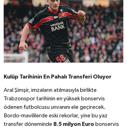
Susurluk
TARİHTE BUGÜN
TEKNOLOJİ
Trend
TÜRKİYE
Kulüp Tarihinin En Pahalı Transferi Oluyor
VİZYONDAKİLER
Aral Şimşir, imzaların atılmasıyla birlikte
YAŞAM
Trabzonspor tarihinin en yüksek bonservis
ödenen futbolcusu unvanını ele geçirecek.
Bordo-mavililerde eski rekorlar, yine bu yaz
transfer döneminde
8.5 milyon Euro
bonservis