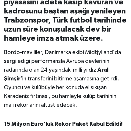
piyasasını adeta kasıp kavuran ve
kadrosunu baştan aşağı yenileyen
İvrindi
Trabzonspor, Türk futbol tarihinde
uzun süre konuşulacak dev bir
KENT GÜNDEMİ
hamleye imza atmak üzere.
Kepsut
Bordo-mavililer, Danimarka ekibi Midtjylland'da
KÜLTÜR-SANAT
sergilediği performansla Avrupa devlerinin
radarında olan 24 yaşındaki milli yıldız
Aral
MAGAZİN
Şimşir
'in transferini bitirme aşamasına getirdi.
Oyuncu ve kulübüyle her konuda el sıkışan
MANŞET
Karadeniz fırtınası, bu hamleyle kulüp tarihinin
Manyas
mali rekorlarını altüst edecek.
OLAY
15 Milyon Euro’luk Rekor Paket Kabul Edildi!