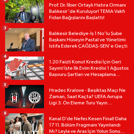
Prof. Dr. İlber Ortaylı Hatıra Ormanı
Balıkesir'de Kuruluyor! TEMA Vakfı
Fidan Bağışlarını Başlattı!
3
Balıkesir Belediye-İş 1 No'lu Şube
Başkanı Hüseyin Pastal ve Yönetimi
İstifa Ederek ÇAĞDAŞ-SEN'e Geçti
4
1.20 Faizli Konut Kredisi İçin Geri
Sayım! İşte İlk Evim Kredisi 1 Ağustos
Başvuru Şartları ve Hesaplama
Tablosu:
5
Hradec Kralove - Beşiktaş Maçı Ne
Zaman, Saat Kaçta? UEFA Avrupa
Ligi 3. Ön Eleme Turu Yayın
Detayları!
6
Kanal D’de Nefes Kesen Final! Daha
17 11. Bölüm Fragmanı Yayınlandı
Mı? Leyla ve Aras İçin Yolun Sonu