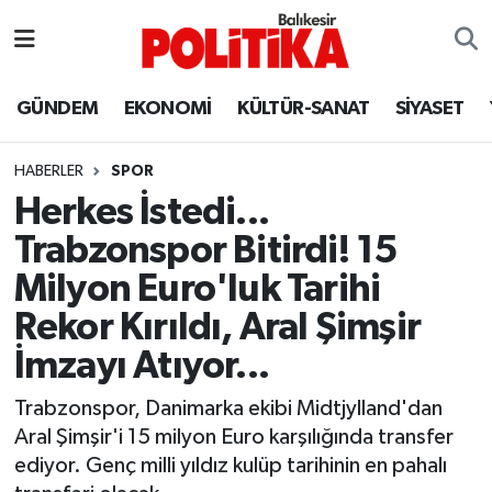
ASTROLOJİ
Balıkesir Nöbetçi Eczaneler
GÜNDEM
EKONOMİ
KÜLTÜR-SANAT
SİYASET
Ayvalık
Balıkesir Hava Durumu
HABERLER
SPOR
Balya
Balıkesir Namaz Vakitleri
Herkes İstedi...
Trabzonspor Bitirdi! 15
Bandırma
Balıkesir Trafik Yoğunluk Haritası
Milyon Euro'luk Tarihi
Bigadiç
Süper Lig Puan Durumu ve Fikstür
Rekor Kırıldı, Aral Şimşir
İmzayı Atıyor...
BİYOGRAFİLER
Tüm Manşetler
Trabzonspor, Danimarka ekibi Midtjylland'dan
Burhaniye
Son Dakika Haberleri
Aral Şimşir'i 15 milyon Euro karşılığında transfer
ediyor. Genç milli yıldız kulüp tarihinin en pahalı
ÇEVRE
Haber Arşivi