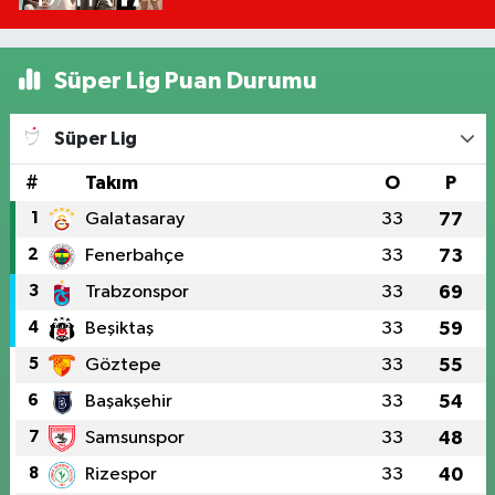
Mu?
Süper Lig Puan Durumu
Süper Lig
#
Takım
O
P
1
Galatasaray
33
77
2
Fenerbahçe
33
73
3
Trabzonspor
33
69
4
Beşiktaş
33
59
5
Göztepe
33
55
6
Başakşehir
33
54
7
Samsunspor
33
48
8
Rizespor
33
40