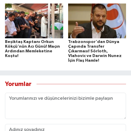
Beşiktaş Kaptanı Orkun
Trabzonspor'dan Dünya
Kökçü'nün Acı Günü! Maçın
Çapında Transfer
Ardından Memleketine
Çıkarması! Sörloth,
Koştu!
Vlahovic ve Darwin Nunez
İçin Flaş Hamle!
Yorumlar