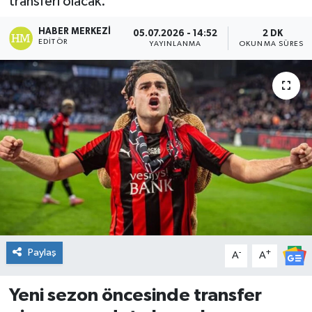
transferi olacak.
DÜNYA
HABER MERKEZI
05.07.2026 - 14:52
2 DK
EDITÖR
YAYINLANMA
OKUNMA SÜRESI
Dursunbey
Edremit
EĞİTİM
EKONOMİ
Erdek
Gömeç
Paylaş
-
+
A
A
Gönen
Yeni sezon öncesinde transfer
Havran