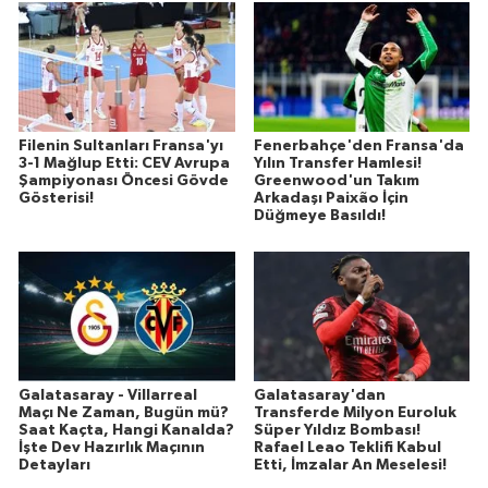
Filenin Sultanları Fransa'yı
Fenerbahçe'den Fransa'da
3-1 Mağlup Etti: CEV Avrupa
Yılın Transfer Hamlesi!
Şampiyonası Öncesi Gövde
Greenwood'un Takım
Gösterisi!
Arkadaşı Paixão İçin
Düğmeye Basıldı!
Galatasaray - Villarreal
Galatasaray'dan
Maçı Ne Zaman, Bugün mü?
Transferde Milyon Euroluk
Saat Kaçta, Hangi Kanalda?
Süper Yıldız Bombası!
İşte Dev Hazırlık Maçının
Rafael Leao Teklifi Kabul
Detayları
Etti, İmzalar An Meselesi!