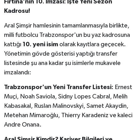
Fırtına'nın 10. İmzası: İşte Yeni Sezon
Kadrosu!
Aral Şimşir hamlesinin tamamlanmasıyla birlikte,
milli futbolcu Trabzonspor'un bu yaz kadrosuna
kattığı
10. yeni isim
olarak kayıtlara geçecek.
Yönetimin gövde gösterisi yaptığı transfer
listesinde şu ana kadar şu isimlerle mukavele
imzalandı:
Trabzonspor'un Yeni Transfer Listesi:
Ernest
Muçi, Noah Saviola, Sidny Lopes Cabral, Melih
Kabasakal, Ruslan Malinovskyi, Samet Akaydin,
Metehan Mimaroğlu, Thierry Karadeniz ve kaleci
Andre Onana.
Aral Şimşir Kimdir? Kariyer Bilgileri ve