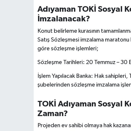
OTOMOTİV
Adıyaman TOKİ Sosyal K
Resmi İlanlar
İmzalanacak?
Konut belirleme kurasının tamamlanmas
SAĞLIK
Satış Sözleşmesi imzalama maratonu b
Savaştepe
göre sözleşme işlemleri;
SEYAHAT
Sözleşme Tarihleri: 20 Temmuz – 30 Ey
İşlem Yapılacak Banka: Hak sahipleri, 
SİYASET
şubelerinden sözleşme imzalama işle
Sındırgı
TOKİ Adıyaman Sosyal K
SPOR
Zaman?
SÜRMANŞET
Projeden ev sahibi olmaya hak kazanan