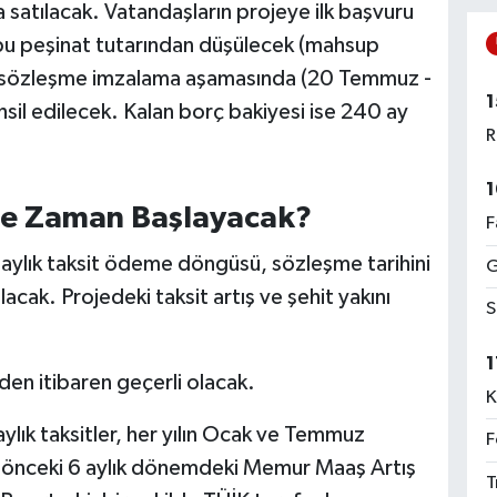
 satılacak. Vatandaşların projeye ilk başvuru
 bu peşinat tutarından düşülecek (mahsup
rı sözleşme imzalama aşamasında (20 Temmuz -
1
hsil edilecek. Kalan borç bakiyesi ise 240 ay
R
1
 Ne Zaman Başlayacak?
F
aylık taksit ödeme döngüsü, sözleşme tarihini
G
acak. Projedeki taksit artış ve şehit yakını
S
1
den itibaren geçerli olacak.
K
ylık taksitler, her yılın Ocak ve Temmuz
F
bir önceki 6 aylık dönemdeki Memur Maaş Artış
T