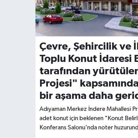
İvrindi
KENT GÜNDEMİ
Çevre, Şehircilik ve 
Kepsut
Toplu Konut İdaresi 
KÜLTÜR-SANAT
tarafından yürütüle
MAGAZİN
Projesi" kapsamında
MANŞET
bir aşama daha gerid
Manyas
Adıyaman Merkez İndere Mahallesi Pro
adet konut için beklenen "Konut Bel
OLAY
Konferans Salonu'nda noter huzurunda