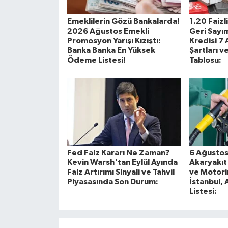
Emeklilerin Gözü Bankalarda!
1.20 Faizl
2026 Ağustos Emekli
Geri Sayım
Promosyon Yarışı Kızıştı:
Kredisi 7
Banka Banka En Yüksek
Şartları 
Ödeme Listesi!
Tablosu:
Fed Faiz Kararı Ne Zaman?
6 Ağustos
Kevin Warsh'tan Eylül Ayında
Akaryakıt 
Faiz Artırımı Sinyali ve Tahvil
ve Motori
Piyasasında Son Durum:
İstanbul, 
Listesi: