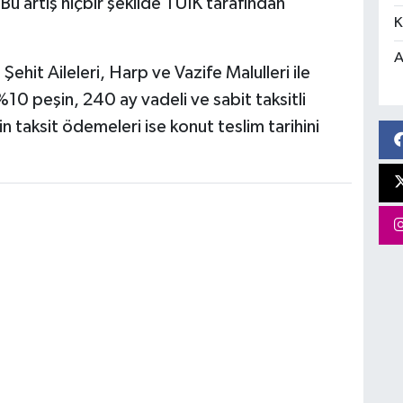
Bu artış hiçbir şekilde TÜİK tarafından
K
A
 Şehit Aileleri, Harp ve Vazife Malulleri ile
 %10 peşin, 240 ay vadeli ve sabit taksitli
n taksit ödemeleri ise konut teslim tarihini