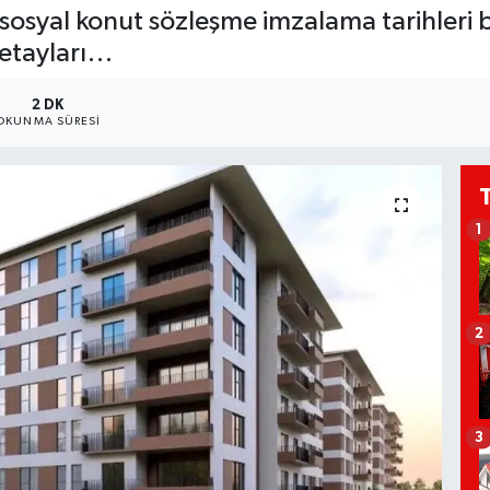
syal konut sözleşme imzalama tarihleri b
detayları…
2 DK
OKUNMA SÜRESI
1
2
3