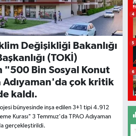
4
İklim Değişikliği Bakanlığı
5
Başkanlığı (TOKİ)
n "500 Bin Sosyal Konut
6
 Adıyaman'da çok kritik
e kaldı.
jesi bünyesinde inşa edilen 3+1 tipi 4.912
irleme Kurası" 3 Temmuz'da TPAO Adıyaman
 gerçekleştirildi.