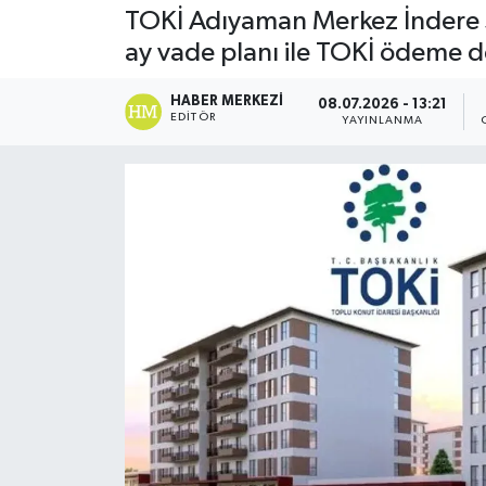
TOKİ Adıyaman Merkez İndere so
DÜNYA
ay vade planı ile TOKİ ödeme 
Dursunbey
HABER MERKEZI
08.07.2026 - 13:21
EDITÖR
YAYINLANMA
Edremit
EĞİTİM
EKONOMİ
Erdek
Gömeç
Gönen
Havran