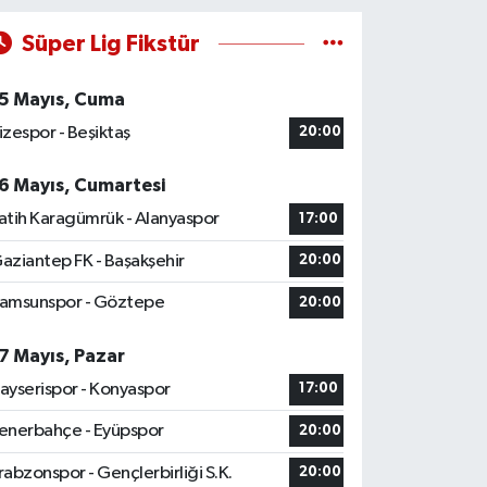
Süper Lig Fikstür
5 Mayıs, Cuma
izespor - Beşiktaş
20:00
6 Mayıs, Cumartesi
atih Karagümrük - Alanyaspor
17:00
aziantep FK - Başakşehir
20:00
amsunspor - Göztepe
20:00
7 Mayıs, Pazar
ayserispor - Konyaspor
17:00
enerbahçe - Eyüpspor
20:00
rabzonspor - Gençlerbirliği S.K.
20:00