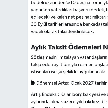
bedeli üzerinden %10 peşinat oranıyla
Susurluk
yaparken yatırdıkları başvuru bedeli,
TARİHTE BUGÜN
edilecek) ve kalan net peşinat mikta
30 Eylül tarihleri arasında bankada) ta
TEKNOLOJİ
vadeli olarak taksitlendirilecek.
Trend
Aylık Taksit Ödemeleri
TÜRKİYE
Sözleşmesini imzalayan vatandaşların 
takip eden ay itibarıyla resmen başlatıl
VİZYONDAKİLER
istisnaları ise şu şekilde uygulanacak:
YAŞAM
İlk Dönemsel Artış: Ocak 2027 tarihin
Artış Endeksi: Kalan borç bakiyesi ve a
aylarında olmak üzere yılda iki kez, 