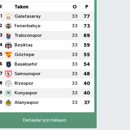
#
Takım
O
P
1
Galatasaray
33
77
2
Fenerbahçe
33
73
3
Trabzonspor
33
69
4
Beşiktaş
33
59
5
Göztepe
33
55
6
Başakşehir
33
54
7
Samsunspor
33
48
8
Rizespor
33
40
9
Konyaspor
33
40
0
Alanyaspor
33
37
Detaylar için tıklayın