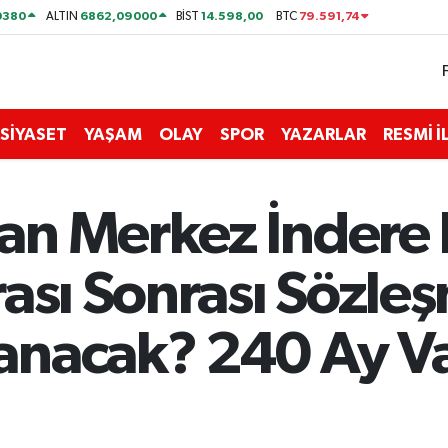
0380
6862,09000
14.598,00
79.591,74
ALTIN
BİST
BTC
SİYASET
YAŞAM
OLAY
SPOR
YAZARLAR
RESMİ 
an Merkez İndere
ası Sonrası Sözle
anacak? 240 Ay V