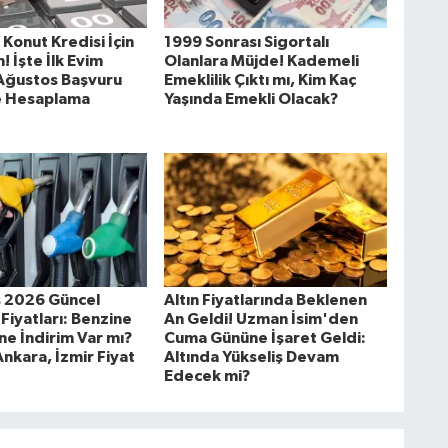
i Konut Kredisi İçin
1999 Sonrası Sigortalı
! İşte İlk Evim
Olanlara Müjde! Kademeli
 Ağustos Başvuru
Emeklilik Çıktı mı, Kim Kaç
ve Hesaplama
Yaşında Emekli Olacak?
 2026 Güncel
Altın Fiyatlarında Beklenen
Fiyatları: Benzine
An Geldi! Uzman İsim'den
ne İndirim Var mı?
Cuma Gününe İşaret Geldi:
Ankara, İzmir Fiyat
Altında Yükseliş Devam
Edecek mi?