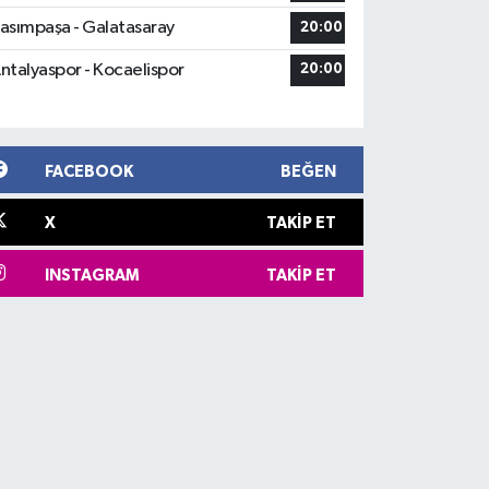
asımpaşa - Galatasaray
20:00
ntalyaspor - Kocaelispor
20:00
FACEBOOK
BEĞEN
X
TAKIP ET
INSTAGRAM
TAKIP ET