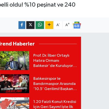
elli oldu! %10 peşinat ve 240
-
+
A
A
Trend Haberler
Prof. Dr. İlber Ortaylı
Hatıra Ormanı
Balıkesir'de Kuruluyor!
TEMA Vakfı Fidan
Bağışlarını Başlattı!
Balıkesirspor le
Bandırmaspor Arasında
‘10.5’ Gerilimi! Başkan
Mert Alper Acar’dan
Murat Karakoyun'a Sert
1.20 Faizli Konut Kredisi
Tepki!
İçin Geri Sayım! İşte İlk