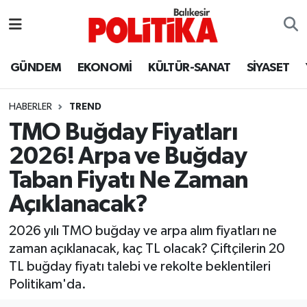
ASTROLOJİ
Balıkesir Nöbetçi Eczaneler
GÜNDEM
EKONOMİ
KÜLTÜR-SANAT
SİYASET
Ayvalık
Balıkesir Hava Durumu
HABERLER
TREND
Balya
Balıkesir Namaz Vakitleri
TMO Buğday Fiyatları
2026! Arpa ve Buğday
Bandırma
Balıkesir Trafik Yoğunluk Haritası
Taban Fiyatı Ne Zaman
Bigadiç
Süper Lig Puan Durumu ve Fikstür
Açıklanacak?
BİYOGRAFİLER
Tüm Manşetler
2026 yılı TMO buğday ve arpa alım fiyatları ne
zaman açıklanacak, kaç TL olacak? Çiftçilerin 20
Burhaniye
Son Dakika Haberleri
TL buğday fiyatı talebi ve rekolte beklentileri
Politikam'da.
ÇEVRE
Haber Arşivi