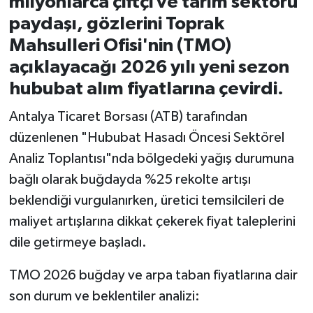
milyonlarca çiftçi ve tarım sektörü
paydaşı, gözlerini Toprak
İvrindi
Mahsulleri Ofisi'nin (TMO)
açıklayacağı 2026 yılı yeni sezon
KENT GÜNDEMİ
hububat alım fiyatlarına çevirdi.
Kepsut
Antalya Ticaret Borsası (ATB) tarafından
düzenlenen "Hububat Hasadı Öncesi Sektörel
KÜLTÜR-SANAT
Analiz Toplantısı"nda bölgedeki yağış durumuna
MAGAZİN
bağlı olarak buğdayda %25 rekolte artışı
beklendiği vurgulanırken, üretici temsilcileri de
MANŞET
maliyet artışlarına dikkat çekerek fiyat taleplerini
dile getirmeye başladı.
Manyas
TMO 2026 buğday ve arpa taban fiyatlarına dair
OLAY
son durum ve beklentiler analizi: