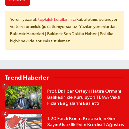
Yorum yazarak
topluluk kurallarımızı
kabul etmiş bulunuyor
ve tüm sorumluluğu üstleniyorsunuz. Yazılan yorumlardan
Balıkesir Haberleri | Balıkesir Son Dakika Haber | Politika
hiçbir şekilde sorumlu tutulamaz.
Trend Haberler
1
Prof. Dr. İlber Ortaylı Hatıra Ormanı
Balıkesir'de Kuruluyor! TEMA Vakfı
Fidan Bağışlarını Başlattı!
2
1.20 Faizli Konut Kredisi İçin Geri
Sayım! İşte İlk Evim Kredisi 1 Ağustos