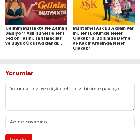
Gelinim Mutfakta Ne Zaman
Muhtemel Aşk Bu Akşam Var
Başlıyor? Aslı Hünel ile Yeni
mı, Yeni Bölümde Neler
Sezon Tarihi, Yarışmacılar
Olacak? 8. Bölümde Defne
ve Büyük Ödül Açıklandı...
ve Kadir Arasında Neler
Olacak?
Yorumlar
Gönder