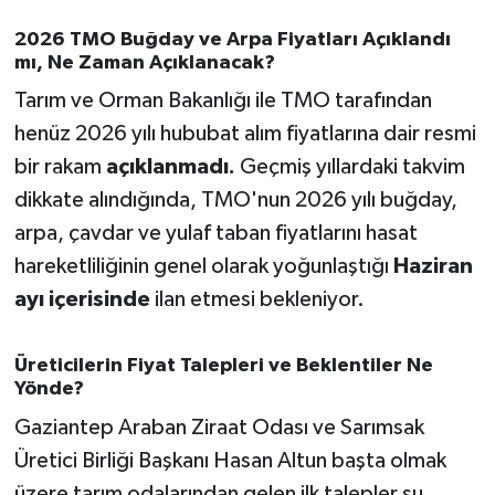
OTOMOTİV
2026 TMO Buğday ve Arpa Fiyatları Açıklandı
mı, Ne Zaman Açıklanacak?
Resmi İlanlar
Tarım ve Orman Bakanlığı ile TMO tarafından
SAĞLIK
henüz 2026 yılı hububat alım fiyatlarına dair resmi
bir rakam
açıklanmadı.
Geçmiş yıllardaki takvim
Savaştepe
dikkate alındığında, TMO'nun 2026 yılı buğday,
arpa, çavdar ve yulaf taban fiyatlarını hasat
SEYAHAT
hareketliliğinin genel olarak yoğunlaştığı
Haziran
SİYASET
ayı içerisinde
ilan etmesi bekleniyor.
Sındırgı
Üreticilerin Fiyat Talepleri ve Beklentiler Ne
Yönde?
SPOR
Gaziantep Araban Ziraat Odası ve Sarımsak
SÜRMANŞET
Üretici Birliği Başkanı Hasan Altun başta olmak
üzere tarım odalarından gelen ilk talepler şu