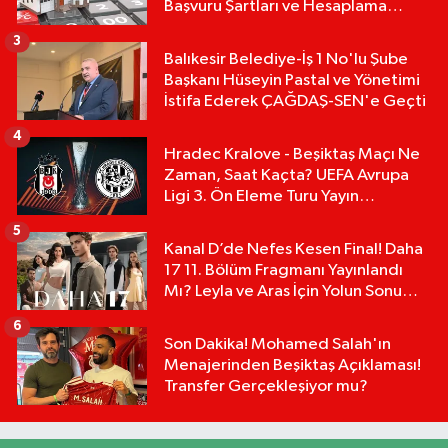
Başvuru Şartları ve Hesaplama
Tablosu:
3
Balıkesir Belediye-İş 1 No'lu Şube
Başkanı Hüseyin Pastal ve Yönetimi
İstifa Ederek ÇAĞDAŞ-SEN'e Geçti
4
Hradec Kralove - Beşiktaş Maçı Ne
Zaman, Saat Kaçta? UEFA Avrupa
Ligi 3. Ön Eleme Turu Yayın
Detayları!
5
Kanal D’de Nefes Kesen Final! Daha
17 11. Bölüm Fragmanı Yayınlandı
Mı? Leyla ve Aras İçin Yolun Sonu
Mu?
6
Son Dakika! Mohamed Salah'ın
Menajerinden Beşiktaş Açıklaması!
Transfer Gerçekleşiyor mu?