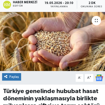
HABER MERKEZI
19.05.2026 - 20:10
2 DK
EDITÖR
YAYINLANMA
OKUNMA SÜRESI
DÜNYA
Dursunbey
Edremit
EĞİTİM
EKONOMİ
Erdek
Paylaş
-
+
A
A
Gömeç
Türkiye genelinde hububat hasat
Gönen
döneminin yaklaşmasıyla birlikte
Havran