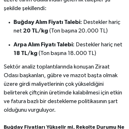
Susurluk
şekilde şekillendi:
TARİHTE BUGÜN
Buğday Alım Fiyatı Talebi:
Destekler hariç
net
20 TL/kg
(Ton başına 20.000 TL)
TEKNOLOJİ
Arpa Alım Fiyatı Talebi:
Destekler hariç net
Trend
18 TL/kg
(Ton başına 18.000 TL)
TÜRKİYE
Sektör analiz toplantılarında konuşan Ziraat
Odası başkanları, gübre ve mazot başta olmak
VİZYONDAKİLER
üzere girdi maliyetlerinin çok yükseldiğini
belirterek çiftçinin üretimde kalabilmesi için etkin
YAŞAM
ve fatura bazlı bir destekleme politikasının şart
olduğunu vurguluyor.
Buğday Fiyatları Yükselir mi, Rekolte Durumu Ne