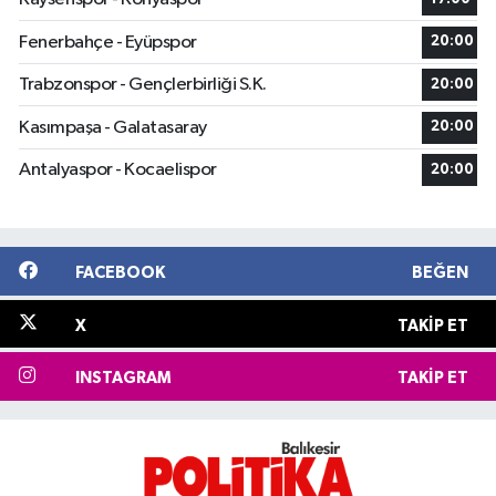
Fenerbahçe - Eyüpspor
20:00
Trabzonspor - Gençlerbirliği S.K.
20:00
Kasımpaşa - Galatasaray
20:00
Antalyaspor - Kocaelispor
20:00
FACEBOOK
BEĞEN
X
TAKIP ET
INSTAGRAM
TAKIP ET