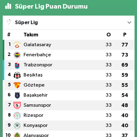
Süper Lig Puan Durumu
Süper Lig
#
Takım
O
P
1
Galatasaray
33
77
2
Fenerbahçe
33
73
3
Trabzonspor
33
69
4
Beşiktaş
33
59
5
Göztepe
33
55
6
Başakşehir
33
54
7
Samsunspor
33
48
8
Rizespor
33
40
9
Konyaspor
33
40
10
Alanyaspor
33
37