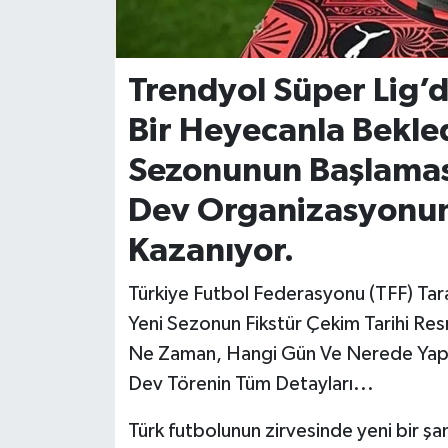
İvrindi
Trendyol Süper Lig’
KENT GÜNDEMİ
Bir Heyecanla Bekl
Kepsut
Sezonunun Başlaması
KÜLTÜR-SANAT
Dev Organizasyonun 
Kazanıyor.
MAGAZİN
Türkiye Futbol Federasyonu (TFF) Tar
MANŞET
Yeni Sezonun Fikstür Çekim Tarihi Resm
Manyas
Ne Zaman, Hangi Gün Ve Nerede Yapılac
Dev Törenin Tüm Detayları...
OLAY
Türk futbolunun zirvesinde yeni bir şa