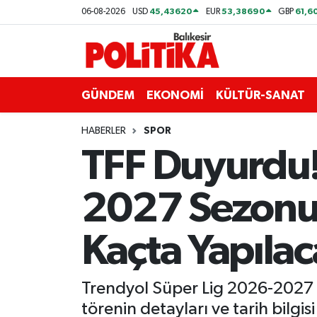
45,43620
53,38690
61,6
06-08-2026
USD
EUR
GBP
ASTROLOJİ
Balıkesir Nöbetçi Eczaneler
Ayvalık
Balıkesir Hava Durumu
GÜNDEM
EKONOMİ
KÜLTÜR-SANAT
Balya
Balıkesir Namaz Vakitleri
HABERLER
SPOR
TFF Duyurdu!
Bandırma
Balıkesir Trafik Yoğunluk Haritası
2027 Sezonu 
Bigadiç
Süper Lig Puan Durumu ve Fikstür
BİYOGRAFİLER
Tüm Manşetler
Kaçta Yapıla
Burhaniye
Son Dakika Haberleri
Trendyol Süper Lig 2026-2027 se
ÇEVRE
Haber Arşivi
törenin detayları ve tarih bilgi