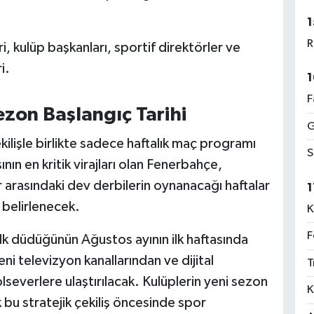
1
R
i, kulüp başkanları, sportif direktörler ve
i.
1
F
ezon Başlangıç Tarihi
G
kilişle birlikte sadece haftalık maç programı
S
ın en kritik virajları olan Fenerbahçe,
arasındaki dev derbilerin oynanacağı haftalar
1
k belirlenecek.
K
F
 düdüğünün Ağustos ayının ilk haftasında
eni televizyon kanallarından ve dijital
T
lseverlere ulaştırılacak. Kulüplerin yeni sezon
K
bu stratejik çekiliş öncesinde spor