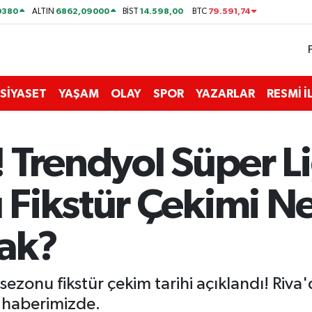
0380
6862,09000
14.598,00
79.591,74
ALTIN
BİST
BTC
SİYASET
YAŞAM
OLAY
SPOR
YAZARLAR
RESMİ 
 Trendyol Süper L
Fikstür Çekimi N
cak?
zonu fikstür çekim tarihi açıklandı! Riva'
si haberimizde.