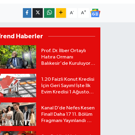
-
+
A
A
Trend Haberler
Prof. Dr. İlber Ortaylı
Hatıra Ormanı
Balıkesir'de Kuruluyor!
TEMA Vakfı Fidan
Bağışlarını Başlattı!
1.20 Faizli Konut Kredisi
İçin Geri Sayım! İşte İlk
Evim Kredisi 1 Ağustos
Başvuru Şartları ve
Hesaplama Tablosu:
Kanal D’de Nefes Kesen
Final! Daha 17 11. Bölüm
Fragmanı Yayınlandı Mı?
Leyla ve Aras İçin Yolun
Sonu Mu?