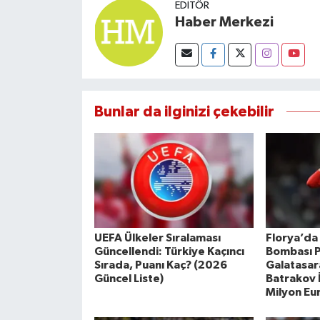
EDITÖR
Haber Merkezi
Bunlar da ilginizi çekebilir
UEFA Ülkeler Sıralaması
Florya’da
Güncellendi: Türkiye Kaçıncı
Bombası P
Sırada, Puanı Kaç? (2026
Galatasar
Güncel Liste)
Batrakov 
Milyon Eu