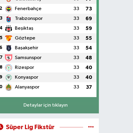
2
Fenerbahçe
33
73
3
Trabzonspor
33
69
4
Beşiktaş
33
59
5
Göztepe
33
55
6
Başakşehir
33
54
7
Samsunspor
33
48
8
Rizespor
33
40
9
Konyaspor
33
40
0
Alanyaspor
33
37
Detaylar için tıklayın
Süper Lig Fikstür