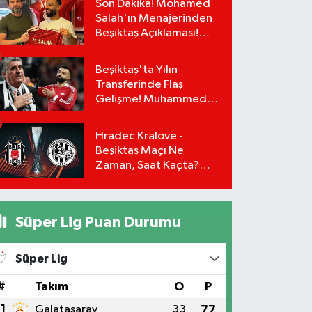
Son Dakika! Mohamed
Salah'ın Menajerinden
Beşiktaş Açıklaması!
Transfer Gerçekleşiyor
mu?
Beşiktaş'ta Yılın
Transferinde Flaş
Gelişme! Muhammed
Salah Masaya Geri
Dönüyor!
Hradec Kralove -
Beşiktaş Maçı Ne
Zaman, Saat Kaçta?
UEFA Avrupa Ligi 3. Ön
Eleme Turu Yayın
Detayları!
Süper Lig Puan Durumu
Süper Lig
#
Takım
O
P
1
Galatasaray
33
77