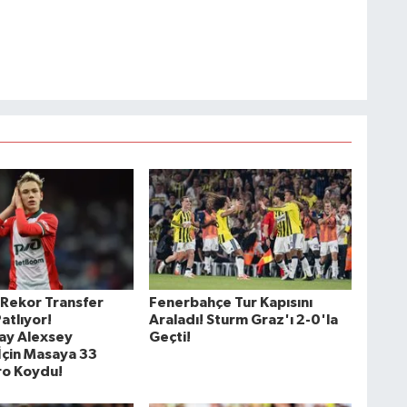
 Rekor Transfer
Fenerbahçe Tur Kapısını
atlıyor!
Araladı! Sturm Graz'ı 2-0'la
ay Alexsey
Geçti!
İçin Masaya 33
ro Koydu!