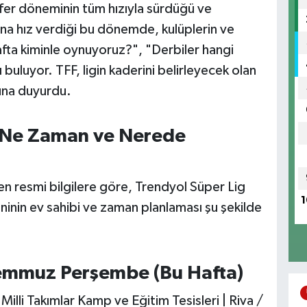
sfer döneminin tüm hızıyla sürdüğü ve
ına hız verdiği bu dönemde, kulüplerin ve
hafta kiminle oynuyoruz?", "Derbiler hangi
 buluyor. TFF, ligin kaderini belirleyecek olan
una duyurdu.
i Ne Zaman ve Nerede
n resmi bilgilere göre, Trendyol Süper Lig
1
inin ev sahibi ve zaman planlaması şu şekilde
 Temmuz Perşembe (Bu Hafta)
lli Takımlar Kamp ve Eğitim Tesisleri | Riva /