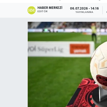
DÜNYA
HABER MERKEZI
06.07.2026 - 14:16
EDITÖR
YAYINLANMA
Dursunbey
Edremit
EĞİTİM
EKONOMİ
Erdek
Gömeç
Gönen
Havran