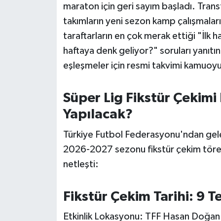
OTOMOTİV
maraton için geri sayım başladı. Tran
takımların yeni sezon kamp çalışmalar
Resmi İlanlar
taraftarların en çok merak ettiği "İlk 
haftaya denk geliyor?" soruları yanıtını
SAĞLIK
eşleşmeler için resmi takvimi kamuoy
Savaştepe
Süper Lig Fikstür Çekim
SEYAHAT
Yapılacak?
SİYASET
Türkiye Futbol Federasyonu'ndan gele
2026-2027 sezonu fikstür çekim tören
Sındırgı
netleşti:
SPOR
Fikstür Çekim Tarihi: 9
SÜRMANŞET
Etkinlik Lokasyonu: TFF Hasan Doğan Mi