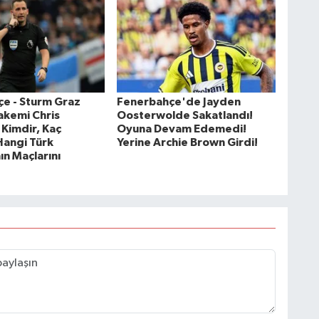
e - Sturm Graz
Fenerbahçe'de Jayden
akemi Chris
Oosterwolde Sakatlandı!
Kimdir, Kaç
Oyuna Devam Edemedi!
Hangi Türk
Yerine Archie Brown Girdi!
ın Maçlarını