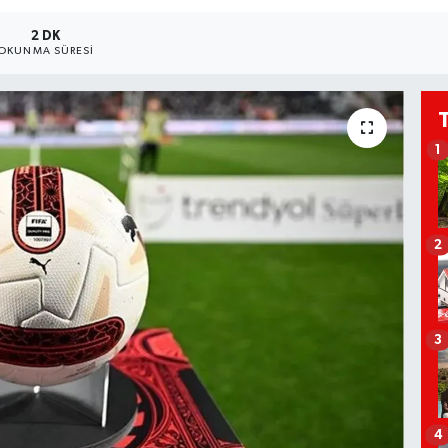
2 DK
OKUNMA SÜRESI
1
2
3
4