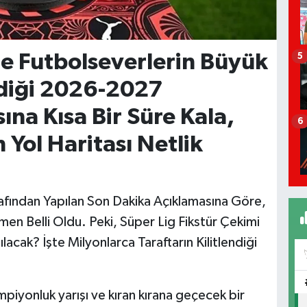
de Futbolseverlerin Büyük
5
ediği 2026-2027
na Kısa Bir Süre Kala,
6
Yol Haritası Netlik
afından Yapılan Son Dakika Açıklamasına Göre,
en Belli Oldu. Peki, Süper Lig Fikstür Çekimi
ak? İşte Milyonlarca Taraftarın Kilitlendiği
mpiyonluk yarışı ve kıran kırana geçecek bir