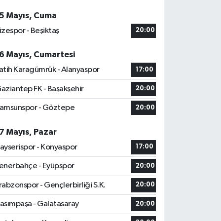
5 Mayıs, Cuma
izespor - Beşiktaş
20:00
6 Mayıs, Cumartesi
atih Karagümrük - Alanyaspor
17:00
aziantep FK - Başakşehir
20:00
amsunspor - Göztepe
20:00
7 Mayıs, Pazar
ayserispor - Konyaspor
17:00
enerbahçe - Eyüpspor
20:00
rabzonspor - Gençlerbirliği S.K.
20:00
asımpaşa - Galatasaray
20:00