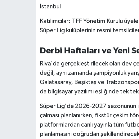
Susurluk
İstanbul
Katılımcılar: TFF Yönetim Kurulu üyeler
TARİHTE BUGÜN
Süper Lig kulüplerinin resmi temsilciler
TEKNOLOJİ
Derbi Haftaları ve Yeni S
Trend
Riva'da gerçekleştirilecek olan dev çe
TÜRKİYE
değil, aynı zamanda şampiyonluk yarışın
Galatasaray, Beşiktaş ve Trabzonspor 
VİZYONDAKİLER
da bilgisayar yazılımı eşliğinde tek te
YAŞAM
Süper Lig'de 2026-2027 sezonunun ilk
çalması planlanırken, fikstür çekim tör
platformlardan canlı yayınla tüm futbo
planlamasını doğrudan şekillendirecek 