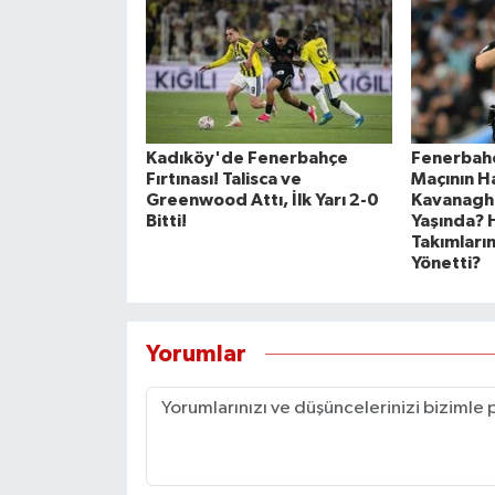
Kadıköy'de Fenerbahçe
Fenerbahç
Fırtınası! Talisca ve
Maçının H
Greenwood Attı, İlk Yarı 2-0
Kavanagh 
Bitti!
Yaşında? 
Takımların
Yönetti?
Yorumlar