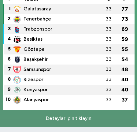
1
Galatasaray
33
77
2
Fenerbahçe
33
73
3
Trabzonspor
33
69
4
Beşiktaş
33
59
5
Göztepe
33
55
6
Başakşehir
33
54
7
Samsunspor
33
48
8
Rizespor
33
40
9
Konyaspor
33
40
10
Alanyaspor
33
37
Detaylar için tıklayın