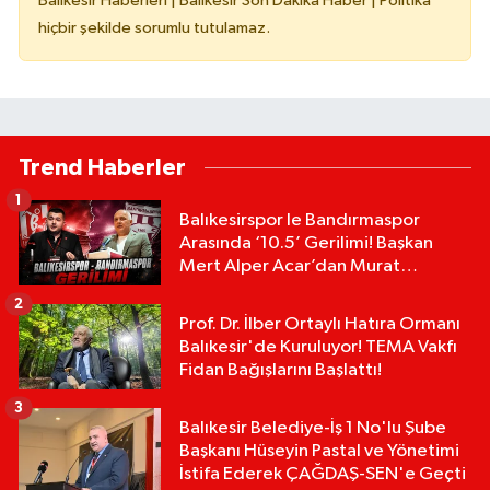
Balıkesir Haberleri | Balıkesir Son Dakika Haber | Politika
hiçbir şekilde sorumlu tutulamaz.
Trend Haberler
1
Balıkesirspor le Bandırmaspor
Arasında ‘10.5’ Gerilimi! Başkan
Mert Alper Acar’dan Murat
Karakoyun'a Sert Tepki!
2
Prof. Dr. İlber Ortaylı Hatıra Ormanı
Balıkesir'de Kuruluyor! TEMA Vakfı
Fidan Bağışlarını Başlattı!
3
Balıkesir Belediye-İş 1 No'lu Şube
Başkanı Hüseyin Pastal ve Yönetimi
İstifa Ederek ÇAĞDAŞ-SEN'e Geçti