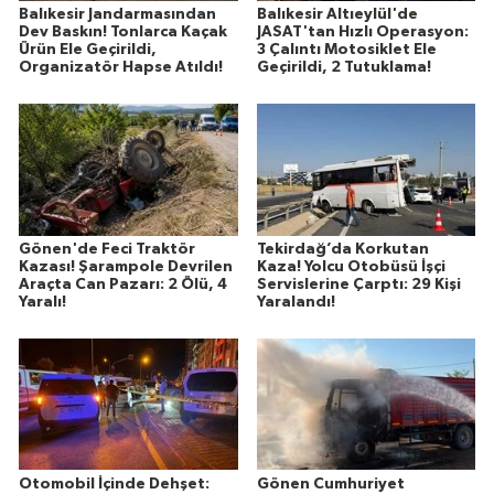
Balıkesir Jandarmasından
Balıkesir Altıeylül'de
Dev Baskın! Tonlarca Kaçak
JASAT'tan Hızlı Operasyon:
Ürün Ele Geçirildi,
3 Çalıntı Motosiklet Ele
Organizatör Hapse Atıldı!
Geçirildi, 2 Tutuklama!
Gönen'de Feci Traktör
Tekirdağ’da Korkutan
Kazası! Şarampole Devrilen
Kaza! Yolcu Otobüsü İşçi
Araçta Can Pazarı: 2 Ölü, 4
Servislerine Çarptı: 29 Kişi
Yaralı!
Yaralandı!
Otomobil İçinde Dehşet:
Gönen Cumhuriyet