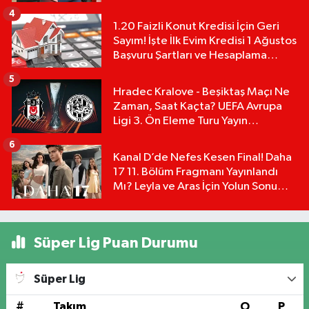
4
1.20 Faizli Konut Kredisi İçin Geri
Sayım! İşte İlk Evim Kredisi 1 Ağustos
Başvuru Şartları ve Hesaplama
Tablosu:
5
Hradec Kralove - Beşiktaş Maçı Ne
Zaman, Saat Kaçta? UEFA Avrupa
Ligi 3. Ön Eleme Turu Yayın
Detayları!
6
Kanal D’de Nefes Kesen Final! Daha
17 11. Bölüm Fragmanı Yayınlandı
Mı? Leyla ve Aras İçin Yolun Sonu
Mu?
Süper Lig Puan Durumu
Süper Lig
#
Takım
O
P