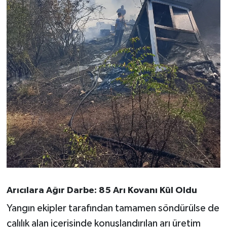
Susurluk
TARİHTE BUGÜN
TEKNOLOJİ
Trend
TÜRKİYE
VİZYONDAKİLER
YAŞAM
Arıcılara Ağır Darbe: 85 Arı Kovanı Kül Oldu
Yangın ekipler tarafından tamamen söndürülse de
çalılık alan içerisinde konuşlandırılan arı üretim