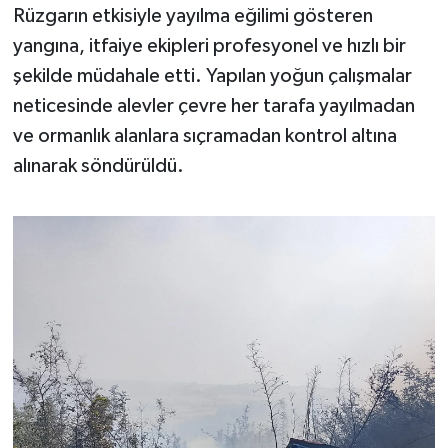
OTOMOTİV
Rüzgarın etkisiyle yayılma eğilimi gösteren
yangına, itfaiye ekipleri profesyonel ve hızlı bir
Resmi İlanlar
şekilde müdahale etti. Yapılan yoğun çalışmalar
neticesinde alevler çevre her tarafa yayılmadan
SAĞLIK
ve ormanlık alanlara sıçramadan kontrol altına
Savaştepe
alınarak söndürüldü.
SEYAHAT
SİYASET
Sındırgı
SPOR
SÜRMANŞET