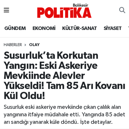
ASTROLOJİ
Balıkesir Nöbetçi Eczaneler
GÜNDEM
EKONOMİ
KÜLTÜR-SANAT
SİYASET
Ayvalık
Balıkesir Hava Durumu
HABERLER
OLAY
Balya
Balıkesir Namaz Vakitleri
Susurluk’ta Korkutan
Yangın: Eski Askeriye
Bandırma
Balıkesir Trafik Yoğunluk Haritası
Mevkiinde Alevler
Bigadiç
Süper Lig Puan Durumu ve Fikstür
Yükseldi! Tam 85 Arı Kovanı
Kül Oldu!
BİYOGRAFİLER
Tüm Manşetler
Susurluk eski askeriye mevkiinde çıkan çalılık alan
Burhaniye
Son Dakika Haberleri
yangınına itfaiye müdahale etti. Yangında 85 adet
arı sandığı yanarak küle döndü. İşte detaylar.
ÇEVRE
Haber Arşivi