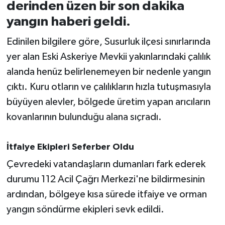
derinden üzen bir son dakika
yangın haberi geldi.
İvrindi
Edinilen bilgilere göre, Susurluk ilçesi sınırlarında
KENT GÜNDEMİ
yer alan Eski Askeriye Mevkii yakınlarındaki çalılık
alanda henüz belirlenemeyen bir nedenle yangın
Kepsut
çıktı. Kuru otların ve çalılıkların hızla tutuşmasıyla
KÜLTÜR-SANAT
büyüyen alevler, bölgede üretim yapan arıcıların
kovanlarının bulunduğu alana sıçradı.
MAGAZİN
İtfaiye Ekipleri Seferber Oldu
MANŞET
Çevredeki vatandaşların dumanları fark ederek
Manyas
durumu 112 Acil Çağrı Merkezi'ne bildirmesinin
ardından, bölgeye kısa sürede itfaiye ve orman
OLAY
yangın söndürme ekipleri sevk edildi.