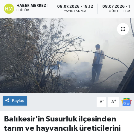
HABER MERKEZI
08.07.2026 - 18:12
08.07.2026 - 18
DÜNYA
EDITÖR
YAYINLANMA
GÜNCELLEME
Dursunbey
Edremit
EĞİTİM
EKONOMİ
Erdek
Paylaş
-
+
Gömeç
A
A
Gönen
Balıkesir'in Susurluk ilçesinden
tarım ve hayvancılık üreticilerini
Havran