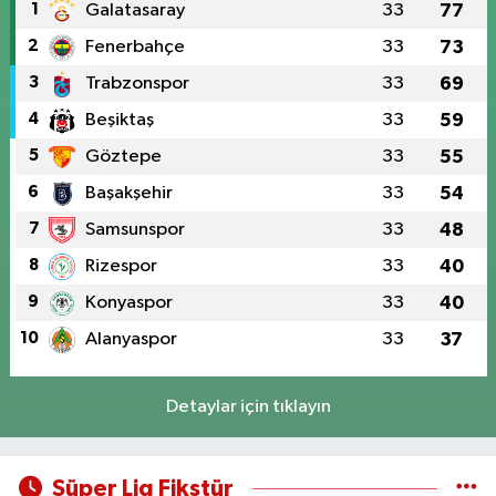
1
Galatasaray
33
77
2
Fenerbahçe
33
73
3
Trabzonspor
33
69
4
Beşiktaş
33
59
5
Göztepe
33
55
6
Başakşehir
33
54
7
Samsunspor
33
48
8
Rizespor
33
40
9
Konyaspor
33
40
10
Alanyaspor
33
37
Detaylar için tıklayın
Süper Lig Fikstür