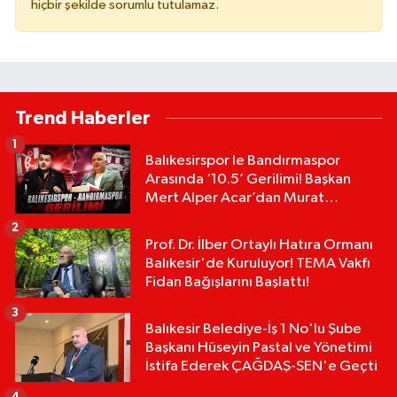
hiçbir şekilde sorumlu tutulamaz.
Trend Haberler
1
Balıkesirspor le Bandırmaspor
Arasında ‘10.5’ Gerilimi! Başkan
Mert Alper Acar’dan Murat
Karakoyun'a Sert Tepki!
2
Prof. Dr. İlber Ortaylı Hatıra Ormanı
Balıkesir'de Kuruluyor! TEMA Vakfı
Fidan Bağışlarını Başlattı!
3
Balıkesir Belediye-İş 1 No'lu Şube
Başkanı Hüseyin Pastal ve Yönetimi
İstifa Ederek ÇAĞDAŞ-SEN'e Geçti
4