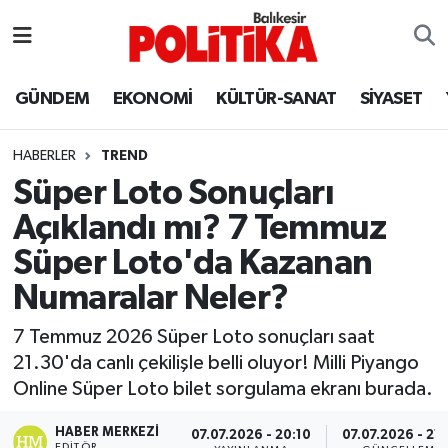
ASTROLOJİ
Balıkesir Nöbetçi Eczaneler
GÜNDEM
EKONOMİ
KÜLTÜR-SANAT
SİYASET
Ayvalık
Balıkesir Hava Durumu
HABERLER
TREND
Balya
Balıkesir Namaz Vakitleri
Süper Loto Sonuçları
Açıklandı mı? 7 Temmuz
Bandırma
Balıkesir Trafik Yoğunluk Haritası
Süper Loto'da Kazanan
Bigadiç
Süper Lig Puan Durumu ve Fikstür
Numaralar Neler?
BİYOGRAFİLER
Tüm Manşetler
7 Temmuz 2026 Süper Loto sonuçları saat
21.30'da canlı çekilişle belli oluyor! Milli Piyango
Burhaniye
Son Dakika Haberleri
Online Süper Loto bilet sorgulama ekranı burada.
ÇEVRE
Haber Arşivi
HABER MERKEZI
07.07.2026 - 20:10
07.07.2026 - 21
EDITÖR