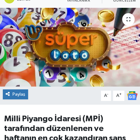
YAYINLANMA
GÜNCELLEME
DÜNYA
Dursunbey
Edremit
EĞİTİM
EKONOMİ
Erdek
Paylaş
-
+
A
A
Gömeç
Milli Piyango İdaresi (MPİ)
Gönen
tarafından düzenlenen ve
haftanın en çok kazandıran şans
Havran