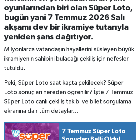
oyunlarından biri olan Süper Loto,
İvrindi
bugün yani 7 Temmuz 2026 Salı
akşamı dev bir ikramiye tutarıyla
KENT GÜNDEMİ
yeniden şans dağıtıyor.
Kepsut
Milyonlarca vatandaşın hayallerini süsleyen büyük
ikramiyenin sahibini bulacağı çekiliş için nefesler
KÜLTÜR-SANAT
tutuldu.
MAGAZİN
Peki, Süper Loto saat kaçta çekilecek? Süper
Loto sonuçları nereden öğrenilir? İşte 7 Temmuz
MANŞET
Süper Loto canlı çekiliş takibi ve bilet sorgulama
Manyas
ekranına dair tüm detaylar…
OLAY
7 Temmuz Süper Loto
Sonuçları Belli Oldu!