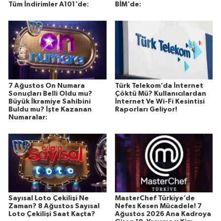
Tüm İndirimler A101'de:
BİM'de:
7 Ağustos On Numara
Türk Telekom’da İnternet
Sonuçları Belli Oldu mu?
Çöktü Mü? Kullanıcılardan
Büyük İkramiye Sahibini
İnternet Ve Wi-Fi Kesintisi
Buldu mu? İşte Kazanan
Raporları Geliyor!
Numaralar:
Sayısal Loto Çekilişi Ne
MasterChef Türkiye’de
Zaman? 8 Ağustos Sayısal
Nefes Kesen Mücadele! 7
Loto Çekilişi Saat Kaçta?
Ağustos 2026 Ana Kadroya