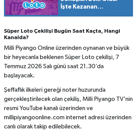
OTOMOTİV
İşte Kazanan
Numaralar:
Resmi İlanlar
Süper Loto Çekilişi Bugün Saat Kaçta, Hangi
SAĞLIK
Kanalda?
Milli Piyango Online üzerinden oynanan ve büyük
Savaştepe
bir heyecanla beklenen Süper Loto çekilişi, 7
SEYAHAT
Temmuz 2026 Salı günü saat 21.30’da
başlayacak.
SİYASET
Şeffaflık ilkeleri gereği noter huzurunda
Sındırgı
gerçekleştirilecek olan çekiliş, Milli Piyango TV'nin
resmi YouTube kanalı üzerinden ve
SPOR
millipiyangoonline.com internet adresi üzerinden
canlı olarak takip edilebilecek.
SÜRMANŞET