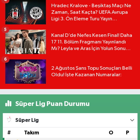
Hradec Kralove - Beşiktaş Maçı Ne
Zaman, Saat Kaçta? UEFA Avrupa
Ligi 3. Ön Eleme Turu Yayın
Detayları!
5
Kanal D’de Nefes Kesen Final! Daha
17 11. Bölüm Fragmanı Yayınlandı
Mı? Leyla ve Aras İçin Yolun Sonu
Mu?
6
2 Ağustos Şans Topu Sonuçları Belli
Oldu! İşte Kazanan Numaralar:
Süper Lig Puan Durumu
Süper Lig
#
Takım
O
P