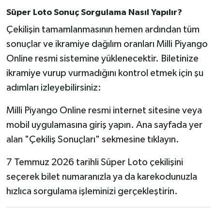
Susurluk
Süper Loto Sonuç Sorgulama Nasıl Yapılır?
Çekilişin tamamlanmasının hemen ardından tüm
TARİHTE BUGÜN
sonuçlar ve ikramiye dağılım oranları Milli Piyango
Online resmi sistemine yüklenecektir. Biletinize
TEKNOLOJİ
ikramiye vurup vurmadığını kontrol etmek için şu
Trend
adımları izleyebilirsiniz:
TÜRKİYE
Milli Piyango Online resmi internet sitesine veya
mobil uygulamasına giriş yapın. Ana sayfada yer
VİZYONDAKİLER
alan "Çekiliş Sonuçları" sekmesine tıklayın.
YAŞAM
7 Temmuz 2026 tarihli Süper Loto çekilişini
seçerek bilet numaranızla ya da karekodunuzla
hızlıca sorgulama işleminizi gerçekleştirin.