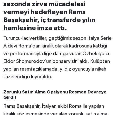
sezonda zirve mücadelesi
vermeyi hedefleyen Rams
İvrindi
Başakşehir, iç transferde yılın
KENT GÜNDEMİ
hamlesine imza attı.
Turuncu-lacivertliler, geçtiğimiz sezon İtalya Serie
Kepsut
A devi Roma’dan kiralık olarak kadrosuna kattığı
KÜLTÜR-SANAT
ve performansıyla lige damga vuran Özbek golcü
Eldor Shomurodov’un bonservisini aldı. Kulüpten
MAGAZİN
yapılan resmi açıklamada, yıldız oyuncuyla nikah
tazelendiği duyuruldu.
MANŞET
Manyas
Zorunlu Satın Alma Opsiyonu Resmen Devreye
Girdi!
OLAY
Rams Başakşehir, İtalyan ekibi Roma ile yapılan
kiralık sözleşmesinde yer alan zorunlu satın alma