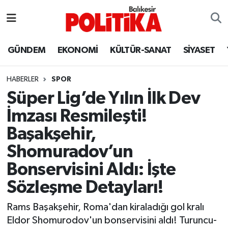
ASTROLOJİ
Balıkesir Nöbetçi Eczaneler
GÜNDEM
EKONOMİ
KÜLTÜR-SANAT
SİYASET
Ayvalık
Balıkesir Hava Durumu
HABERLER
SPOR
Balya
Balıkesir Namaz Vakitleri
Süper Lig’de Yılın İlk Dev
İmzası Resmileşti!
Bandırma
Balıkesir Trafik Yoğunluk Haritası
Başakşehir,
Bigadiç
Süper Lig Puan Durumu ve Fikstür
Shomuradov’un
Bonservisini Aldı: İşte
BİYOGRAFİLER
Tüm Manşetler
Sözleşme Detayları!
Burhaniye
Son Dakika Haberleri
Rams Başakşehir, Roma'dan kiraladığı gol kralı
Eldor Shomurodov'un bonservisini aldı! Turuncu-
ÇEVRE
Haber Arşivi