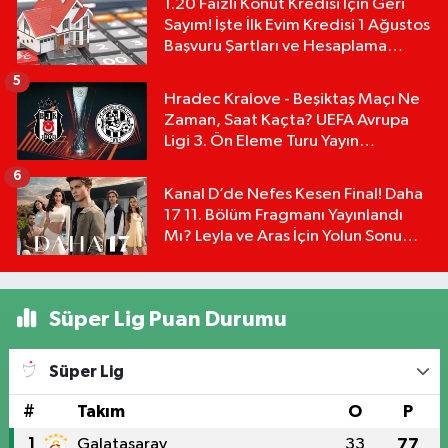
1.20 Faizli Konut Kredisi İçin Geri
Sayım! İşte İlk Evim Kredisi 1 Ağustos
Başvuru Şartları ve Hesaplama
Tablosu:
5
Hradec Kralove - Beşiktaş Maçı Ne
Zaman, Saat Kaçta? UEFA Avrupa
Ligi 3. Ön Eleme Turu Yayın
Detayları!
6
Kanal D’de Nefes Kesen Final! Daha
17 11. Bölüm Fragmanı Yayınlandı
Mı? Leyla ve Aras İçin Yolun Sonu
Mu?
Süper Lig Puan Durumu
Süper Lig
#
Takım
O
P
1
Galatasaray
33
77