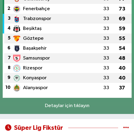
2
Fenerbahçe
33
73
3
Trabzonspor
33
69
4
Beşiktaş
33
59
5
Göztepe
33
55
6
Başakşehir
33
54
7
Samsunspor
33
48
8
Rizespor
33
40
9
Konyaspor
33
40
10
Alanyaspor
33
37
Detaylar için tıklayın
Süper Lig Fikstür