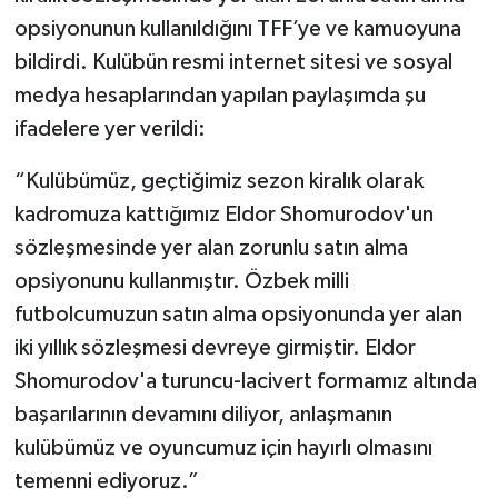
OTOMOTİV
opsiyonunun kullanıldığını TFF’ye ve kamuoyuna
bildirdi. Kulübün resmi internet sitesi ve sosyal
Resmi İlanlar
medya hesaplarından yapılan paylaşımda şu
SAĞLIK
ifadelere yer verildi:
Savaştepe
“Kulübümüz, geçtiğimiz sezon kiralık olarak
kadromuza kattığımız Eldor Shomurodov'un
SEYAHAT
sözleşmesinde yer alan zorunlu satın alma
opsiyonunu kullanmıştır. Özbek milli
SİYASET
futbolcumuzun satın alma opsiyonunda yer alan
iki yıllık sözleşmesi devreye girmiştir. Eldor
Sındırgı
Shomurodov'a turuncu-lacivert formamız altında
SPOR
başarılarının devamını diliyor, anlaşmanın
kulübümüz ve oyuncumuz için hayırlı olmasını
SÜRMANŞET
temenni ediyoruz.”