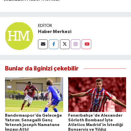
EDITÖR
Haber Merkezi
Bunlar da ilginizi çekebilir
Bandırmaspor’da Geleceğe
Fenerbahçe'de Alexander
Yatırım: Senegalli Genç
Sörloth Bombası! İşte
Yetenek Joseph Namatane
Atletico Madrid'in İstediği
İmzayı Attı!
Bonservis ve Yıldız