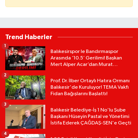
Trend Haberler
1
Balıkesirspor le Bandırmaspor
Arasında ‘10.5’ Gerilimi! Başkan
Mert Alper Acar’dan Murat
Karakoyun'a Sert Tepki!
2
Prof. Dr. İlber Ortaylı Hatıra Ormanı
Balıkesir'de Kuruluyor! TEMA Vakfı
Fidan Bağışlarını Başlattı!
3
Balıkesir Belediye-İş 1 No'lu Şube
Başkanı Hüseyin Pastal ve Yönetimi
İstifa Ederek ÇAĞDAŞ-SEN'e Geçti
4