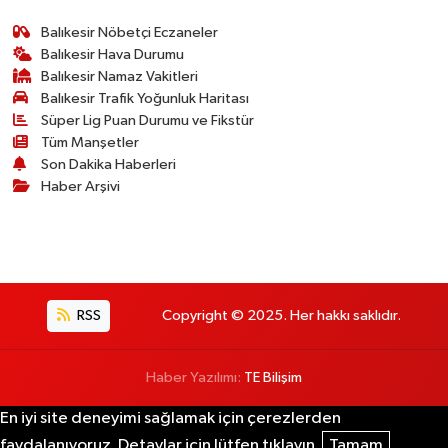
Balıkesir Nöbetçi Eczaneler
Balıkesir Hava Durumu
Balıkesir Namaz Vakitleri
Balıkesir Trafik Yoğunluk Haritası
Süper Lig Puan Durumu ve Fikstür
Tüm Manşetler
Son Dakika Haberleri
Haber Arşivi
RSS
Copyright © 2025. Her hakkı saklıdır.
Haber Yazılımı:
TE Bilişim
En iyi site deneyimi sağlamak için çerezlerden
faydalanıyoruz. Detaylar için lütfen tıklayın.
Tamam