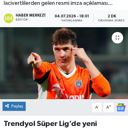
lacivertlilerden gelen resmi imza açıklaması…
DÜNYA
HABER MERKEZI
04.07.2026 - 18:01
2 DK
EDITÖR
YAYINLANMA
OKUNMA SÜRESI
Dursunbey
Edremit
EĞİTİM
EKONOMİ
Erdek
Gömeç
Paylaş
-
+
A
A
Gönen
Trendyol Süper Lig’de yeni
Havran