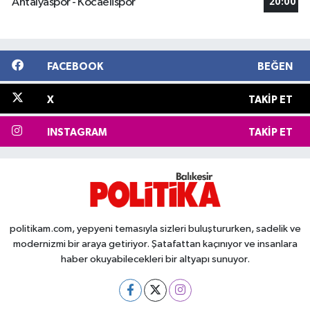
Antalyaspor - Kocaelispor
20:00
FACEBOOK
BEĞEN
X
TAKIP ET
INSTAGRAM
TAKIP ET
politikam.com, yepyeni temasıyla sizleri buluştururken, sadelik ve
modernizmi bir araya getiriyor. Şatafattan kaçınıyor ve insanlara
haber okuyabilecekleri bir altyapı sunuyor.