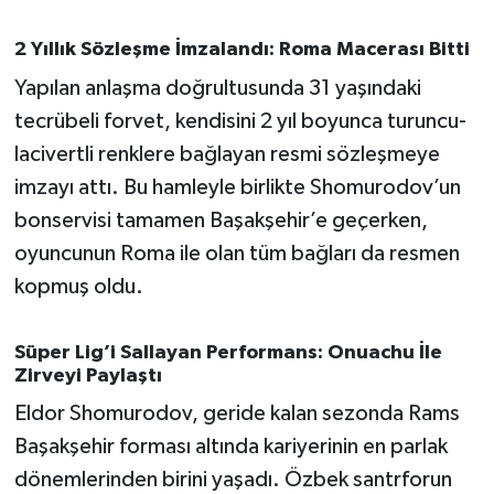
Susurluk
2 Yıllık Sözleşme İmzalandı: Roma Macerası Bitti
TARİHTE BUGÜN
Yapılan anlaşma doğrultusunda 31 yaşındaki
tecrübeli forvet, kendisini 2 yıl boyunca turuncu-
TEKNOLOJİ
lacivertli renklere bağlayan resmi sözleşmeye
imzayı attı. Bu hamleyle birlikte Shomurodov’un
Trend
bonservisi tamamen Başakşehir’e geçerken,
TÜRKİYE
oyuncunun Roma ile olan tüm bağları da resmen
kopmuş oldu.
VİZYONDAKİLER
Süper Lig’i Sallayan Performans: Onuachu İle
YAŞAM
Zirveyi Paylaştı
Eldor Shomurodov, geride kalan sezonda Rams
Başakşehir forması altında kariyerinin en parlak
dönemlerinden birini yaşadı. Özbek santrforun