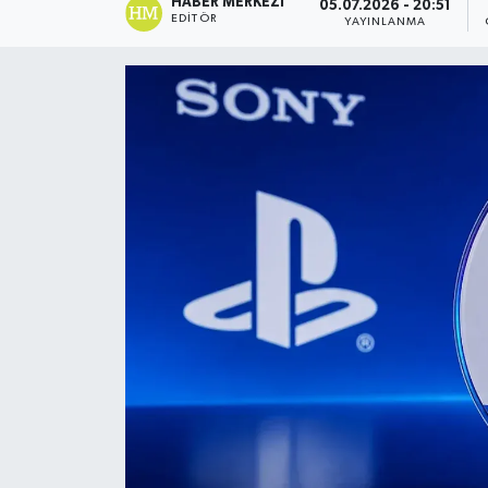
HABER MERKEZI
05.07.2026 - 20:51
EDITÖR
YAYINLANMA
DÜNYA
Dursunbey
Edremit
EĞİTİM
EKONOMİ
Erdek
Gömeç
Gönen
Havran