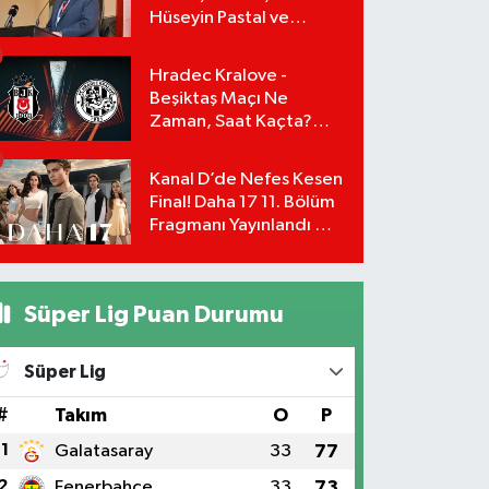
Hüseyin Pastal ve
Yönetimi İstifa Ederek
ÇAĞDAŞ-SEN'e Geçti
Hradec Kralove -
Beşiktaş Maçı Ne
Zaman, Saat Kaçta?
UEFA Avrupa Ligi 3. Ön
Eleme Turu Yayın
Kanal D’de Nefes Kesen
Detayları!
Final! Daha 17 11. Bölüm
Fragmanı Yayınlandı Mı?
Leyla ve Aras İçin Yolun
Sonu Mu?
Süper Lig Puan Durumu
Süper Lig
#
Takım
O
P
1
Galatasaray
33
77
2
Fenerbahçe
33
73