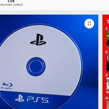
2 DK
OKUNMA SÜRESI
1
2
3
4