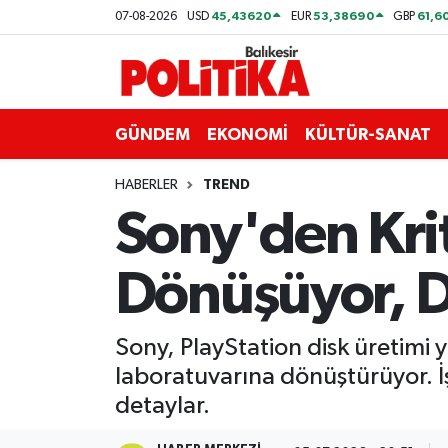
45,43620
53,38690
61,6
07-08-2026
USD
EUR
GBP
ASTROLOJİ
Balıkesir Nöbetçi Eczaneler
Ayvalık
Balıkesir Hava Durumu
GÜNDEM
EKONOMİ
KÜLTÜR-SANAT
Balya
Balıkesir Namaz Vakitleri
HABERLER
TREND
Sony'den Krit
Bandırma
Balıkesir Trafik Yoğunluk Haritası
Dönüşüyor, Di
Bigadiç
Süper Lig Puan Durumu ve Fikstür
BİYOGRAFİLER
Tüm Manşetler
Sony, PlayStation disk üretimi 
laboratuvarına dönüştürüyor. İş
Burhaniye
Son Dakika Haberleri
detaylar.
ÇEVRE
Haber Arşivi