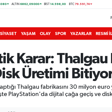
0380
6862,09000
14.598,00
79.591,74
ALTIN
BİST
BTC
SİYASET
YAŞAM
OLAY
SPOR
YAZARLAR
RESMİ 
ik Karar: Thalgau 
sk Üretimi Bitiyor
yaptığı Thalgau fabrikasını 30 milyon euro
te PlayStation'da dijital çağa geçiş ve di