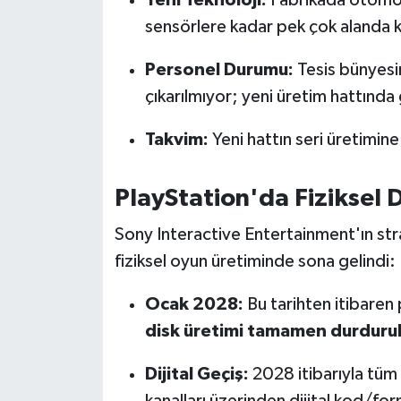
OTOMOTİV
sensörlere kadar pek çok alanda ku
Resmi İlanlar
Personel Durumu:
Tesis bünyesi
çıkarılmıyor; yeni üretim hattında 
SAĞLIK
Takvim:
Yeni hattın seri üretimin
Savaştepe
SEYAHAT
PlayStation'da Fiziksel
Sony Interactive Entertainment'ın strat
SİYASET
fiziksel oyun üretiminde sona gelindi:
Sındırgı
Ocak 2028:
Bu tarihten itibaren 
SPOR
disk üretimi tamamen durduru
SÜRMANŞET
Dijital Geçiş:
2028 itibarıyla tüm