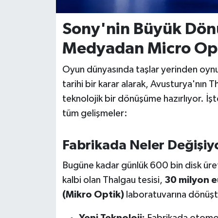
İvrindi
Sony'nin Büyük Dönü
Medyadan Micro Opt
KENT GÜNDEMİ
Oyun dünyasında taşlar yerinden oynu
Kepsut
tarihi bir karar alarak, Avusturya'nın 
KÜLTÜR-SANAT
teknolojik bir dönüşüme hazırlıyor. İş
tüm gelişmeler:
MAGAZİN
Fabrikada Neler Değişiy
MANŞET
Bugüne kadar günlük 600 bin disk üret
Manyas
kalbi olan Thalgau tesisi,
30 milyon e
(Mikro Optik)
laboratuvarına dönüşt
OLAY
Yeni Teknoloji:
Fabrikada otomoti