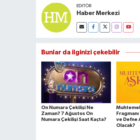
EDITÖR
Haber Merkezi
Bunlar da ilginizi çekebilir
On Numara Çekilişi Ne
Muhtemel 
Zaman? 7 Ağustos On
Fragmanı 
Numara Çekilişi Saat Kaçta?
ve Defne 
Olacak?