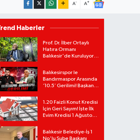
-
+
A
A
Trend Haberler
Prof. Dr. İlber Ortaylı
Hatıra Ormanı
Balıkesir'de Kuruluyor!
TEMA Vakfı Fidan
Bağışlarını Başlattı!
Balıkesirspor le
Bandırmaspor Arasında
‘10.5’ Gerilimi! Başkan
Mert Alper Acar’dan
Murat Karakoyun'a Sert
1.20 Faizli Konut Kredisi
Tepki!
İçin Geri Sayım! İşte İlk
Evim Kredisi 1 Ağustos
Başvuru Şartları ve
Hesaplama Tablosu:
Balıkesir Belediye-İş 1
No'lu Şube Başkanı