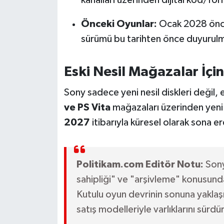
kanalları üzerinden dijital kod/fo
Susurluk
Önceki Oyunlar:
Ocak 2028 önces
TARİHTE BUGÜN
sürümü bu tarihten önce duyurul
TEKNOLOJİ
Eski Nesil Mağazalar İçin 
Trend
Sony sadece yeni nesil diskleri değil,
ve PS Vita
mağazaları üzerinden yeni d
TÜRKİYE
2027
itibarıyla küresel olarak sona e
VİZYONDAKİLER
YAŞAM
Politikam.com Editör Notu:
Sony
sahipliği" ve "arşivleme" konusunda
Kutulu oyun devrinin sonuna yaklaş
satış modelleriyle varlıklarını sürd