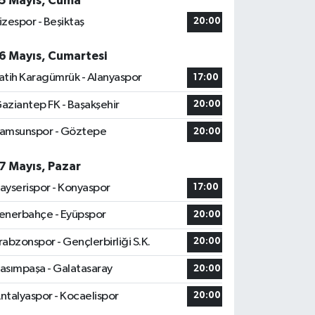
5 Mayıs, Cuma
izespor - Beşiktaş
20:00
6 Mayıs, Cumartesi
atih Karagümrük - Alanyaspor
17:00
aziantep FK - Başakşehir
20:00
amsunspor - Göztepe
20:00
7 Mayıs, Pazar
ayserispor - Konyaspor
17:00
enerbahçe - Eyüpspor
20:00
rabzonspor - Gençlerbirliği S.K.
20:00
asımpaşa - Galatasaray
20:00
ntalyaspor - Kocaelispor
20:00