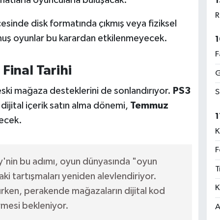
rmatlarla oyuncularla buluşacak.
1
R
inde disk formatında çıkmış veya fiziksel
muş oyunlar bu karardan etkilenmeyecek.
1
F
Final Tarihi
G
 eski mağaza desteklerini de sonlandırıyor.
PS3
S
ijital içerik satın alma dönemi,
Temmuz
1
recek.
K
F
'nin bu adımı, oyun dünyasında "oyun
T
ki tartışmaları yeniden alevlendiriyor.
K
ırken, perakende mağazaların dijital kod
ürmesi bekleniyor.
A