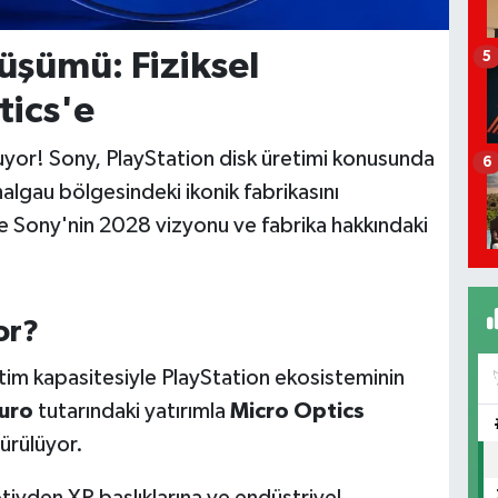
şümü: Fiziksel
5
ics'e
yor! Sony, PlayStation disk üretimi konusunda
6
Thalgau bölgesindeki ikonik fabrikasını
te Sony'nin 2028 vizyonu ve fabrika hakkındaki
or?
im kapasitesiyle PlayStation ekosisteminin
uro
tutarındaki yatırımla
Micro Optics
ürülüyor.
vden XR başlıklarına ve endüstriyel