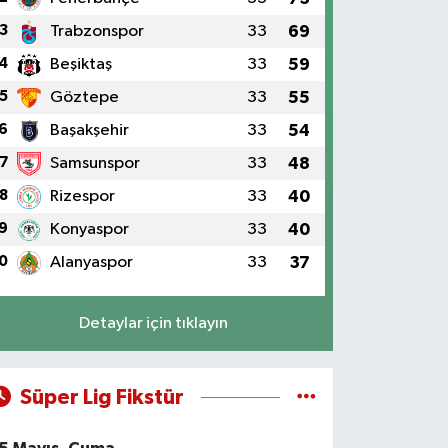
3
Trabzonspor
33
69
4
Beşiktaş
33
59
5
Göztepe
33
55
6
Başakşehir
33
54
7
Samsunspor
33
48
8
Rizespor
33
40
9
Konyaspor
33
40
0
Alanyaspor
33
37
Detaylar için tıklayın
Süper Lig Fikstür