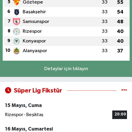
5
Göztepe
33
55
6
Başakşehir
33
54
7
Samsunspor
33
48
8
Rizespor
33
40
9
Konyaspor
33
40
10
Alanyaspor
33
37
Detaylar için tıklayın
Süper Lig Fikstür
15 Mayıs, Cuma
Rizespor - Beşiktaş
20:00
16 Mayıs, Cumartesi