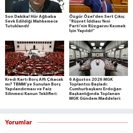
Son Dakika! Hür Ağbaba
Özgür Özel’den Sert Çıkış:
Sevk Edildiği Mahkemece
"Rüşvet İddiası Yeni
Tutuklandı!
Parti’nin Rüzgarını Kesmek
İçin Yapıldı!"
Kredi Kartı Borç Affı Çıkacak
6 Ağustos 2026 MGK
mı? TBMM'ye Sunulan Borç
Toplantısı Başladı:
Yapılandırması ve Faiz
Cumhurbaşkanı Erdoğan
Silinmesi Kanun Teklifleri:
Başkanlığında Toplanan
MGK Gündem Maddeleri:
Yorumlar