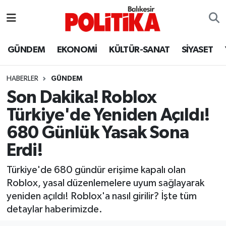
ASTROLOJİ
Balıkesir Nöbetçi Eczaneler
GÜNDEM
EKONOMİ
KÜLTÜR-SANAT
SİYASET
Ayvalık
Balıkesir Hava Durumu
HABERLER
GÜNDEM
Balya
Balıkesir Namaz Vakitleri
Son Dakika! Roblox
Türkiye'de Yeniden Açıldı!
Bandırma
Balıkesir Trafik Yoğunluk Haritası
680 Günlük Yasak Sona
Bigadiç
Süper Lig Puan Durumu ve Fikstür
Erdi!
BİYOGRAFİLER
Tüm Manşetler
Türkiye'de 680 gündür erişime kapalı olan
Roblox, yasal düzenlemelere uyum sağlayarak
Burhaniye
Son Dakika Haberleri
yeniden açıldı! Roblox'a nasıl girilir? İşte tüm
detaylar haberimizde.
ÇEVRE
Haber Arşivi