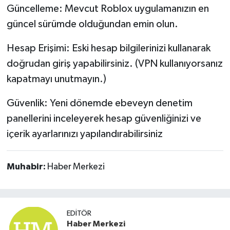
Güncelleme: Mevcut Roblox uygulamanızın en
Susurluk
güncel sürümde olduğundan emin olun.
TARİHTE BUGÜN
Hesap Erişimi: Eski hesap bilgilerinizi kullanarak
TEKNOLOJİ
doğrudan giriş yapabilirsiniz. (VPN kullanıyorsanız
kapatmayı unutmayın.)
Trend
Güvenlik: Yeni dönemde ebeveyn denetim
TÜRKİYE
panellerini inceleyerek hesap güvenliğinizi ve
içerik ayarlarınızı yapılandırabilirsiniz
VİZYONDAKİLER
YAŞAM
Muhabir:
Haber Merkezi
EDITÖR
Haber Merkezi