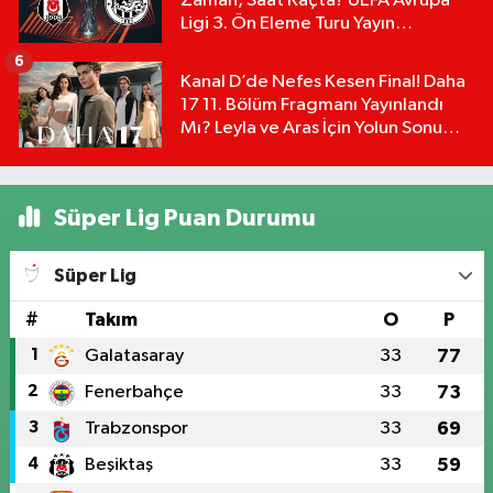
Zaman, Saat Kaçta? UEFA Avrupa
Ligi 3. Ön Eleme Turu Yayın
Detayları!
6
Kanal D’de Nefes Kesen Final! Daha
17 11. Bölüm Fragmanı Yayınlandı
Mı? Leyla ve Aras İçin Yolun Sonu
Mu?
Süper Lig Puan Durumu
Süper Lig
#
Takım
O
P
1
Galatasaray
33
77
2
Fenerbahçe
33
73
3
Trabzonspor
33
69
4
Beşiktaş
33
59