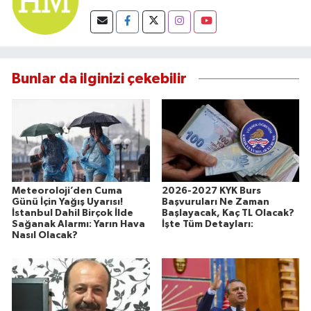
Bunlar da ilginizi çekebilir
Meteoroloji’den Cuma
2026-2027 KYK Burs
Günü İçin Yağış Uyarısı!
Başvuruları Ne Zaman
İstanbul Dahil Birçok İlde
Başlayacak, Kaç TL Olacak?
Sağanak Alarmı: Yarın Hava
İşte Tüm Detayları:
Nasıl Olacak?