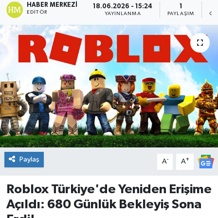
HABER MERKEZI
18.06.2026 - 15:24
1
EDITÖR
YAYINLANMA
PAYLAŞIM
OK
DÜNYA
Dursunbey
Edremit
EĞİTİM
EKONOMİ
Erdek
Paylaş
-
+
A
A
Gömeç
Roblox Türkiye'de Yeniden Erişime
Gönen
Açıldı: 680 Günlük Bekleyiş Sona
Havran