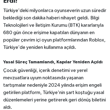
Erdi!
Türkiye'deki milyonlarca oyunseverin uzun süredir
İvrindi
beklediği son dakika haberi nihayet geldi. Bilgi
KENT GÜNDEMİ
Teknolojileri ve İletişim Kurumu (BTK) kararlarıyla
680 gün önce erişime kapatılan dünyanın en
Kepsut
popüler çevrim içi oyun platformlarından Roblox,
Türkiye'de yeniden kullanıma açıldı.
KÜLTÜR-SANAT
MAGAZİN
Yasal Süreç Tamamlandı, Kapılar Yeniden Açıldı
Çocuk güvenliği, içerik denetimi ve yerel
MANŞET
mevzuatlara uyum noktasında yaşanan
tartışmalar nedeniyle 2024 yılında erişim engeli
Manyas
getirilen platform, Türkiye'nin şart koştuğu yasal
OLAY
düzenlemeleri yerine getirerek geri dönüş biletini
aldı.