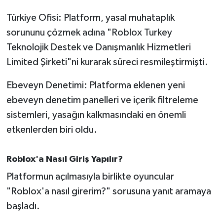
OTOMOTİV
Türkiye Ofisi: Platform, yasal muhataplık
Resmi İlanlar
sorununu çözmek adına "Roblox Turkey
Teknolojik Destek ve Danışmanlık Hizmetleri
SAĞLIK
Limited Şirketi"ni kurarak süreci resmileştirmişti.
Savaştepe
Ebeveyn Denetimi: Platforma eklenen yeni
ebeveyn denetim panelleri ve içerik filtreleme
SEYAHAT
sistemleri, yasağın kalkmasındaki en önemli
SİYASET
etkenlerden biri oldu.
Sındırgı
Roblox'a Nasıl Giriş Yapılır?
Platformun açılmasıyla birlikte oyuncular
SPOR
"Roblox'a nasıl girerim?" sorusuna yanıt aramaya
SÜRMANŞET
başladı.