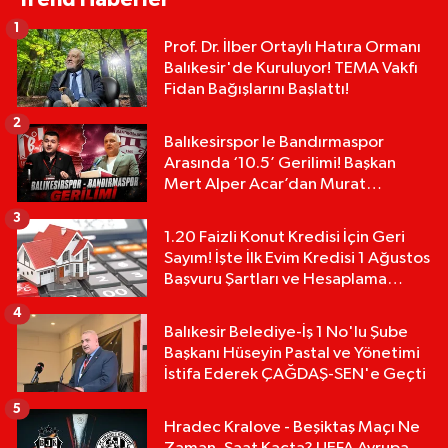
1
Prof. Dr. İlber Ortaylı Hatıra Ormanı
Balıkesir'de Kuruluyor! TEMA Vakfı
Fidan Bağışlarını Başlattı!
2
Balıkesirspor le Bandırmaspor
Arasında ‘10.5’ Gerilimi! Başkan
Mert Alper Acar’dan Murat
Karakoyun'a Sert Tepki!
3
1.20 Faizli Konut Kredisi İçin Geri
Sayım! İşte İlk Evim Kredisi 1 Ağustos
Başvuru Şartları ve Hesaplama
Tablosu:
4
Balıkesir Belediye-İş 1 No'lu Şube
Başkanı Hüseyin Pastal ve Yönetimi
İstifa Ederek ÇAĞDAŞ-SEN'e Geçti
5
Hradec Kralove - Beşiktaş Maçı Ne