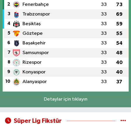
2
Fenerbahçe
33
73
3
Trabzonspor
33
69
4
Beşiktaş
33
59
5
Göztepe
33
55
6
Başakşehir
33
54
7
Samsunspor
33
48
8
Rizespor
33
40
9
Konyaspor
33
40
10
Alanyaspor
33
37
Detaylar için tıklayın
Süper Lig Fikstür