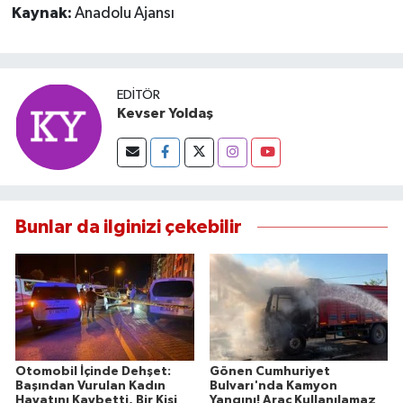
OTOMOTİV
Kaynak:
Anadolu Ajansı
Resmi İlanlar
EDITÖR
SAĞLIK
Kevser Yoldaş
Savaştepe
SEYAHAT
Bunlar da ilginizi çekebilir
SİYASET
Sındırgı
SPOR
SÜRMANŞET
Otomobil İçinde Dehşet:
Gönen Cumhuriyet
Başından Vurulan Kadın
Bulvarı'nda Kamyon
Hayatını Kaybetti, Bir Kişi
Yangını! Araç Kullanılamaz