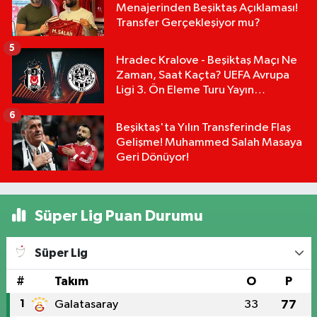
Menajerinden Beşiktaş Açıklaması!
Transfer Gerçekleşiyor mu?
5
Hradec Kralove - Beşiktaş Maçı Ne
Zaman, Saat Kaçta? UEFA Avrupa
Ligi 3. Ön Eleme Turu Yayın
Detayları!
6
Beşiktaş'ta Yılın Transferinde Flaş
Gelişme! Muhammed Salah Masaya
Geri Dönüyor!
Süper Lig Puan Durumu
Süper Lig
#
Takım
O
P
1
Galatasaray
33
77