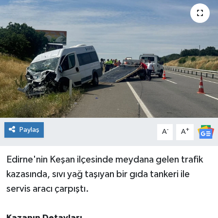
DÜNYA
Dursunbey
Edremit
EĞİTİM
EKONOMİ
Paylaş
-
+
A
A
Erdek
Edirne'nin Keşan ilçesinde meydana gelen trafik
Gömeç
kazasında, sıvı yağ taşıyan bir gıda tankeri ile
servis aracı çarpıştı.
Gönen
Havran