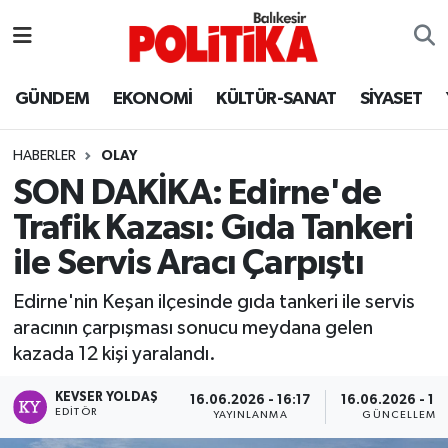
ASTROLOJİ
Balıkesir Nöbetçi Eczaneler
GÜNDEM
EKONOMİ
KÜLTÜR-SANAT
SİYASET
Ayvalık
Balıkesir Hava Durumu
HABERLER
OLAY
Balya
Balıkesir Namaz Vakitleri
SON DAKİKA: Edirne'de
Trafik Kazası: Gıda Tankeri
Bandırma
Balıkesir Trafik Yoğunluk Haritası
ile Servis Aracı Çarpıştı
Bigadiç
Süper Lig Puan Durumu ve Fikstür
Edirne'nin Keşan ilçesinde gıda tankeri ile servis
aracının çarpışması sonucu meydana gelen
BİYOGRAFİLER
Tüm Manşetler
kazada 12 kişi yaralandı.
Burhaniye
Son Dakika Haberleri
KEVSER YOLDAŞ
16.06.2026 - 16:17
16.06.2026 - 16
EDITÖR
YAYINLANMA
GÜNCELLEME
ÇEVRE
Haber Arşivi