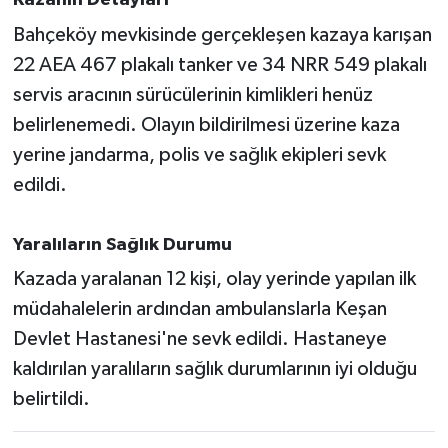
Kazanın Detayları
Bahçeköy mevkisinde gerçekleşen kazaya karışan
İvrindi
22 AEA 467 plakalı tanker ve 34 NRR 549 plakalı
servis aracının sürücülerinin kimlikleri henüz
KENT GÜNDEMİ
belirlenemedi. Olayın bildirilmesi üzerine kaza
Kepsut
yerine jandarma, polis ve sağlık ekipleri sevk
edildi.
KÜLTÜR-SANAT
Yaralıların Sağlık Durumu
MAGAZİN
Kazada yaralanan 12 kişi, olay yerinde yapılan ilk
MANŞET
müdahalelerin ardından ambulanslarla Keşan
Devlet Hastanesi'ne sevk edildi. Hastaneye
Manyas
kaldırılan yaralıların sağlık durumlarının iyi olduğu
belirtildi.
OLAY