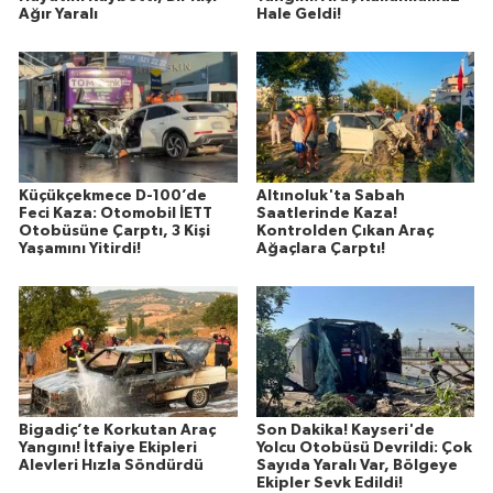
Ağır Yaralı
Hale Geldi!
Susurluk
TARİHTE BUGÜN
TEKNOLOJİ
Trend
Küçükçekmece D-100’de
Altınoluk'ta Sabah
Feci Kaza: Otomobil İETT
Saatlerinde Kaza!
Otobüsüne Çarptı, 3 Kişi
Kontrolden Çıkan Araç
TÜRKİYE
Yaşamını Yitirdi!
Ağaçlara Çarptı!
VİZYONDAKİLER
YAŞAM
Bigadiç’te Korkutan Araç
Son Dakika! Kayseri'de
Yangını! İtfaiye Ekipleri
Yolcu Otobüsü Devrildi: Çok
Alevleri Hızla Söndürdü
Sayıda Yaralı Var, Bölgeye
Ekipler Sevk Edildi!