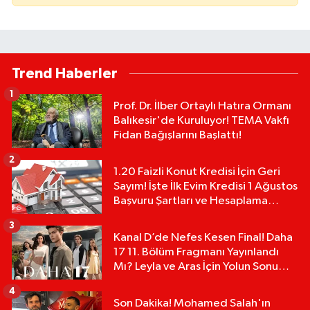
Trend Haberler
1
Prof. Dr. İlber Ortaylı Hatıra Ormanı
Balıkesir'de Kuruluyor! TEMA Vakfı
Fidan Bağışlarını Başlattı!
2
1.20 Faizli Konut Kredisi İçin Geri
Sayım! İşte İlk Evim Kredisi 1 Ağustos
Başvuru Şartları ve Hesaplama
Tablosu:
3
Kanal D’de Nefes Kesen Final! Daha
17 11. Bölüm Fragmanı Yayınlandı
Mı? Leyla ve Aras İçin Yolun Sonu
Mu?
4
Son Dakika! Mohamed Salah'ın