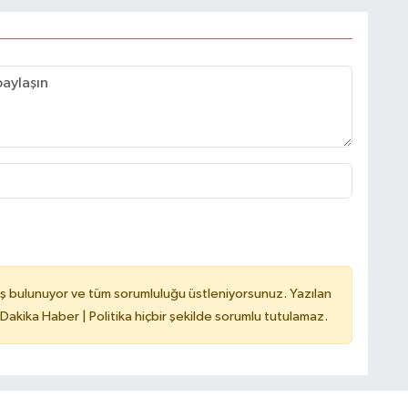
ş bulunuyor ve tüm sorumluluğu üstleniyorsunuz. Yazılan
 Dakika Haber | Politika hiçbir şekilde sorumlu tutulamaz.