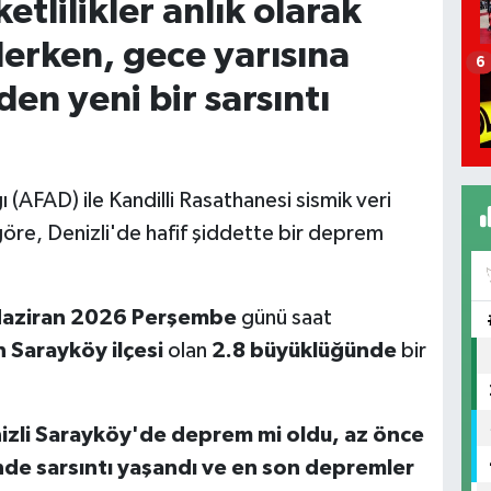
tlilikler anlık olarak
rken, gece yarısına
6
en yeni bir sarsıntı
 (AFAD) ile Kandilli Rasathanesi sismik veri
 göre, Denizli'de hafif şiddette bir deprem
Haziran 2026 Perşembe
günü saat
n Sarayköy ilçesi
olan
2.8 büyüklüğünde
bir
izli Sarayköy'de deprem mi oldu, az önce
de sarsıntı yaşandı ve en son depremler