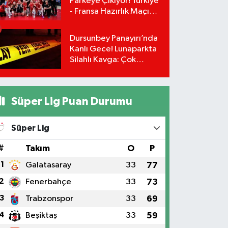
Parkeye Çıkıyor! Türkiye
- Fransa Hazırlık Maçı
Ne Zaman, Saat Kaçta?
Hangi Kanalda?
Dursunbey Panayırı’nda
Kanlı Gece! Lunaparkta
Silahlı Kavga: Çok
Sayıda Yaralı Var!
Süper Lig Puan Durumu
Süper Lig
#
Takım
O
P
1
Galatasaray
33
77
2
Fenerbahçe
33
73
3
Trabzonspor
33
69
4
Beşiktaş
33
59