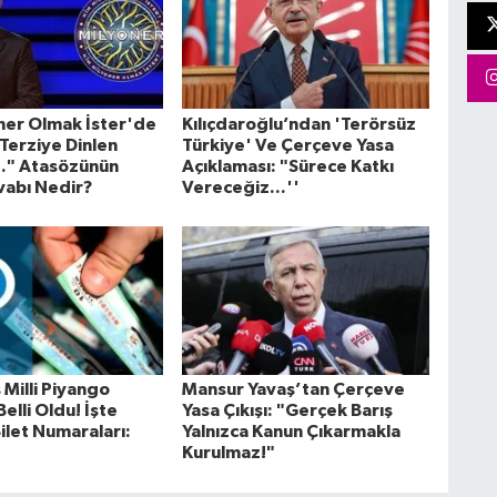
ner Olmak İster'de
Kılıçdaroğlu’ndan 'Terörsüz
Terziye Dinlen
Türkiye' Ve Çerçeve Yasa
.." Atasözünün
Açıklaması: "Sürece Katkı
abı Nedir?
Vereceğiz...''
Milli Piyango
Mansur Yavaş’tan Çerçeve
Belli Oldu! İşte
Yasa Çıkışı: "Gerçek Barış
ilet Numaraları:
Yalnızca Kanun Çıkarmakla
Kurulmaz!"