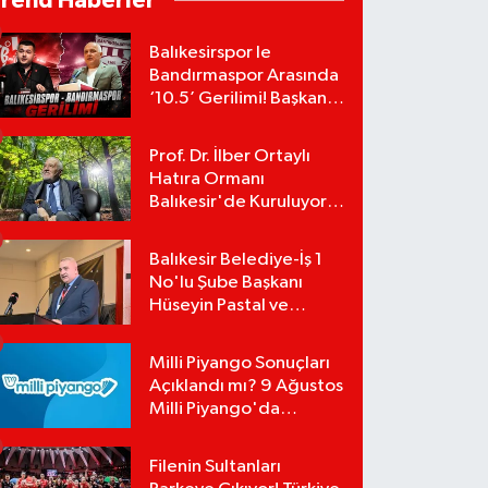
Trend Haberler
Balıkesirspor le
Bandırmaspor Arasında
‘10.5’ Gerilimi! Başkan
Mert Alper Acar’dan
Murat Karakoyun'a Sert
Prof. Dr. İlber Ortaylı
Tepki!
Hatıra Ormanı
Balıkesir'de Kuruluyor!
TEMA Vakfı Fidan
Bağışlarını Başlattı!
Balıkesir Belediye-İş 1
No'lu Şube Başkanı
Hüseyin Pastal ve
Yönetimi İstifa Ederek
ÇAĞDAŞ-SEN'e Geçti
Milli Piyango Sonuçları
Açıklandı mı? 9 Ağustos
Milli Piyango'da
Kazanan Numaralar
Hangileri?
Filenin Sultanları