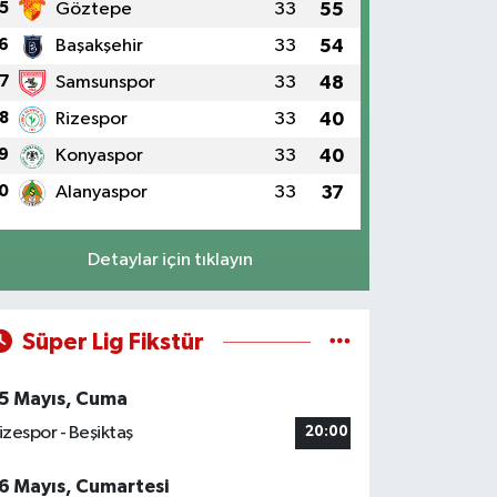
5
Göztepe
33
55
6
Başakşehir
33
54
7
Samsunspor
33
48
8
Rizespor
33
40
9
Konyaspor
33
40
0
Alanyaspor
33
37
Detaylar için tıklayın
Süper Lig Fikstür
5 Mayıs, Cuma
izespor - Beşiktaş
20:00
6 Mayıs, Cumartesi