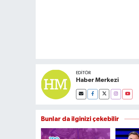
Susurluk
TARİHTE BUGÜN
TEKNOLOJİ
Trend
TÜRKİYE
EDITÖR
Haber Merkezi
VİZYONDAKİLER
YAŞAM
Bunlar da ilginizi çekebilir