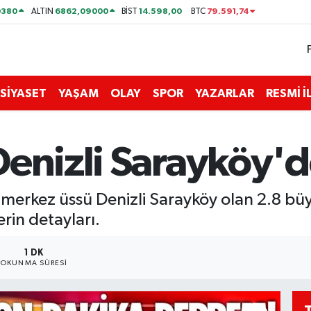
0380
6862,09000
14.598,00
79.591,74
ALTIN
BİST
BTC
SİYASET
YAŞAM
OLAY
SPOR
YAZARLAR
RESMİ 
Denizli Sarayköy'
 merkez üssü Denizli Sarayköy olan 2.8 b
erin detayları.
1 DK
OKUNMA SÜRESI