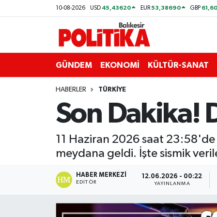
45,43620
53,38690
61,6
10-08-2026
USD
EUR
GBP
ASTROLOJİ
Balıkesir Nöbetçi Eczaneler
Ayvalık
Balıkesir Hava Durumu
GÜNDEM
EKONOMİ
KÜLTÜR-SANAT
Balya
Balıkesir Namaz Vakitleri
HABERLER
TÜRKİYE
Son Dakika! 
Bandırma
Balıkesir Trafik Yoğunluk Haritası
Bigadiç
Süper Lig Puan Durumu ve Fikstür
11 Haziran 2026 saat 23:58'de
meydana geldi. İşte sismik veril
BİYOGRAFİLER
Tüm Manşetler
HABER MERKEZI
12.06.2026 - 00:22
EDITÖR
Burhaniye
Son Dakika Haberleri
YAYINLANMA
ÇEVRE
Haber Arşivi