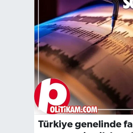
DÜNYA
Dursunbey
Edremit
EĞİTİM
EKONOMİ
Erdek
Gömeç
Gönen
Türkiye genelinde fa
Havran