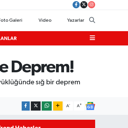
Foto Galeri
Video
Yazarlar
İLANLAR
de Deprem!
üyüklüğünde sığ bir deprem
-
+
A
A