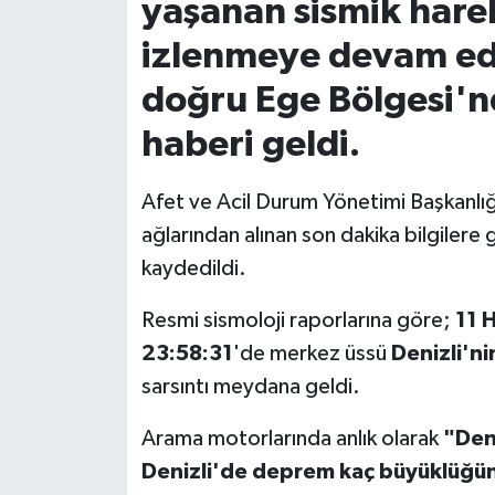
yaşanan sismik hareke
izlenmeye devam ede
İvrindi
doğru Ege Bölgesi'nd
KENT GÜNDEMİ
haberi geldi.
Kepsut
Afet ve Acil Durum Yönetimi Başkanlığı
KÜLTÜR-SANAT
ağlarından alınan son dakika bilgilere
kaydedildi.
MAGAZİN
Resmi sismoloji raporlarına göre;
11 
MANŞET
23:58:31
'de merkez üssü
Denizli'ni
sarsıntı meydana geldi.
Manyas
Arama motorlarında anlık olarak
"Den
OLAY
Denizli'de deprem kaç büyüklüğün