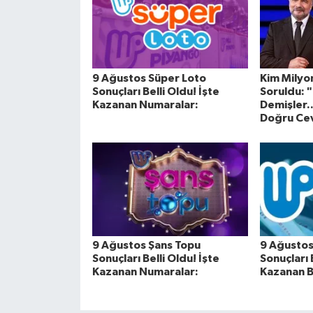
9 Ağustos Süper Loto
Kim Milyo
Sonuçları Belli Oldu! İşte
Soruldu: "
Kazanan Numaralar:
Demişler.
Doğru Cev
9 Ağustos Şans Topu
9 Ağustos 
Sonuçları Belli Oldu! İşte
Sonuçları 
Kazanan Numaralar:
Kazanan B