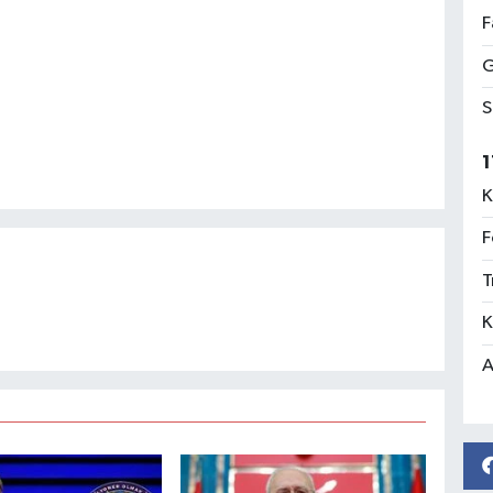
F
G
S
1
K
F
T
K
A