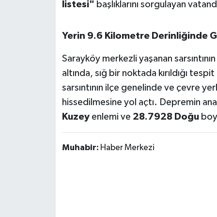
OTOMOTİV
listesi"
başlıklarını sorgulayan vatanda
Resmi İlanlar
Yerin 9.6 Kilometre Derinliğinde G
SAĞLIK
Sarayköy merkezli yaşanan sarsıntının
altında, sığ bir noktada kırıldığı tespi
Savaştepe
sarsıntının ilçe genelinde ve çevre yerl
hissedilmesine yol açtı. Depremin ana
SEYAHAT
Kuzey
enlemi ve
28.7928 Doğu
boyl
SİYASET
Muhabir:
Haber Merkezi
Sındırgı
SPOR
SÜRMANŞET