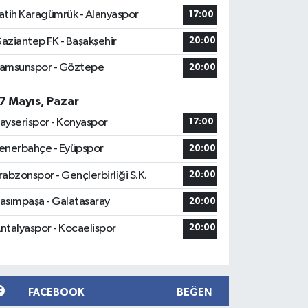
atih Karagümrük - Alanyaspor
17:00
aziantep FK - Başakşehir
20:00
amsunspor - Göztepe
20:00
7 Mayıs, Pazar
ayserispor - Konyaspor
17:00
enerbahçe - Eyüpspor
20:00
rabzonspor - Gençlerbirliği S.K.
20:00
asımpaşa - Galatasaray
20:00
ntalyaspor - Kocaelispor
20:00
FACEBOOK
BEĞEN