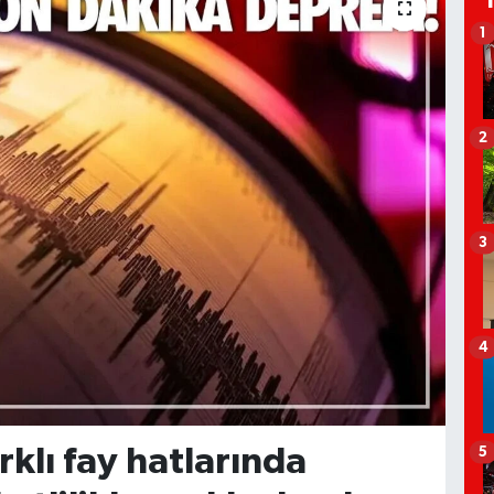
1
2
3
4
rklı fay hatlarında
5