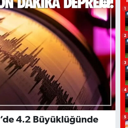
1
2
3
4
z’de 4.2 Büyüklüğünde
5