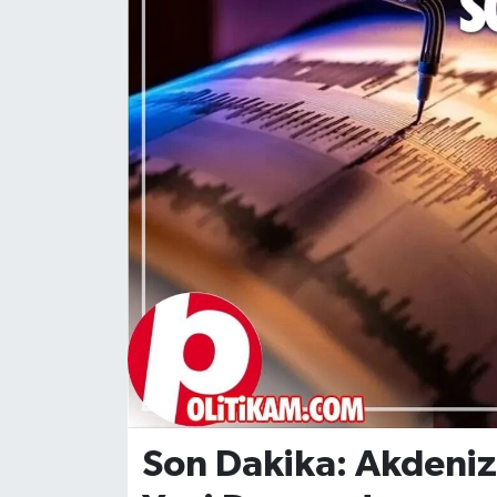
DÜNYA
Dursunbey
Edremit
EĞİTİM
EKONOMİ
Erdek
Gömeç
Gönen
Son Dakika: Akdeni
Havran