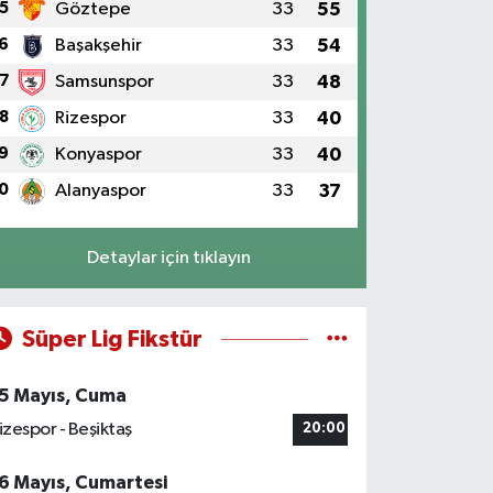
5
Göztepe
33
55
6
Başakşehir
33
54
7
Samsunspor
33
48
8
Rizespor
33
40
9
Konyaspor
33
40
0
Alanyaspor
33
37
Detaylar için tıklayın
Süper Lig Fikstür
5 Mayıs, Cuma
izespor - Beşiktaş
20:00
6 Mayıs, Cumartesi