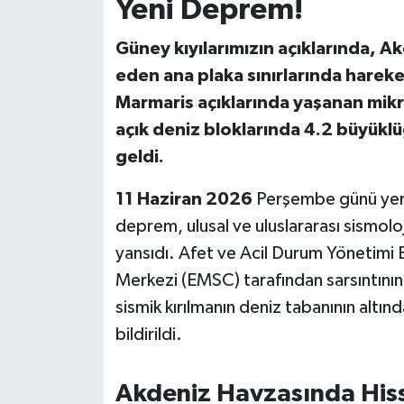
Yeni Deprem!
İvrindi
Güney kıyılarımızın açıklarında, Ak
eden ana plaka sınırlarında hareket
KENT GÜNDEMİ
Marmaris açıklarında yaşanan mikr
açık deniz bloklarında 4.2 büyük
Kepsut
geldi.
KÜLTÜR-SANAT
11 Haziran 2026
Perşembe günü yer
deprem, ulusal ve uluslararası sismoloj
MAGAZİN
yansıdı. Afet ve Acil Durum Yönetimi 
MANŞET
Merkezi (EMSC) tarafından sarsıntını
sismik kırılmanın deniz tabanının altın
Manyas
bildirildi.
OLAY
Akdeniz Havzasında Hisse