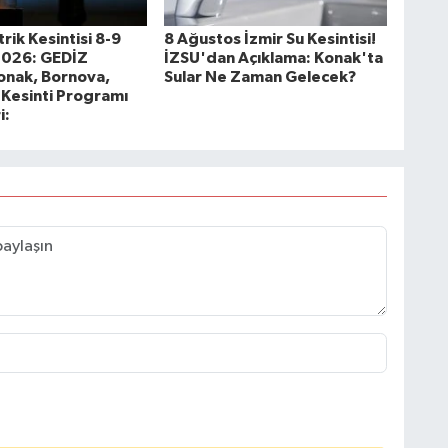
trik Kesintisi 8-9
8 Ağustos İzmir Su Kesintisi!
2026: GEDİZ
İZSU'dan Açıklama: Konak'ta
Konak, Bornova,
Sular Ne Zaman Gelecek?
 Kesinti Programı
i: