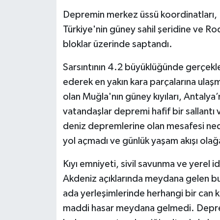
OTOMOTİV
Depremin merkez üssü koordinatları, 
Resmi İlanlar
Türkiye'nin güney sahil şeridine ve R
bloklar üzerinde saptandı.
SAĞLIK
Sarsıntının 4.2 büyüklüğünde gerçekle
Savaştepe
ederek en yakın kara parçalarına ulaş
olan Muğla'nın güney kıyıları, Antalya’
SEYAHAT
vatandaşlar depremi hafif bir sallantı 
deniz depremlerine olan mesafesi ned
SİYASET
yol açmadı ve günlük yaşam akışı ola
Sındırgı
Kıyı emniyeti, sivil savunma ve yerel id
Akdeniz açıklarında meydana gelen bu
SPOR
ada yerleşimlerinde herhangi bir can k
SÜRMANŞET
maddi hasar meydana gelmedi. Deprem