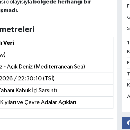
ası dolayısıyla
bölgede herhangi bir
F
uşmadı.
G
metreleri
S
ı Veri
1
K
w)
F
z - Açık Deniz (Mediterranean Sea)
T
2026 / 22:30:10 (TSİ)
K
abanı Kabuk İçi Sarsıntı
A
ıyıları ve Çevre Adalar Açıkları