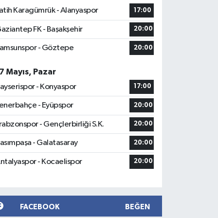
atih Karagümrük - Alanyaspor
17:00
aziantep FK - Başakşehir
20:00
amsunspor - Göztepe
20:00
7 Mayıs, Pazar
ayserispor - Konyaspor
17:00
enerbahçe - Eyüpspor
20:00
rabzonspor - Gençlerbirliği S.K.
20:00
asımpaşa - Galatasaray
20:00
ntalyaspor - Kocaelispor
20:00
FACEBOOK
BEĞEN