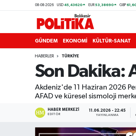
45,43620
53,38690
61,6
08-08-2026
USD
EUR
GBP
ASTROLOJİ
Balıkesir Nöbetçi Eczaneler
Ayvalık
Balıkesir Hava Durumu
GÜNDEM
EKONOMİ
KÜLTÜR-SANAT
Balya
Balıkesir Namaz Vakitleri
HABERLER
TÜRKİYE
Son Dakika: 
Bandırma
Balıkesir Trafik Yoğunluk Haritası
Bigadiç
Süper Lig Puan Durumu ve Fikstür
Akdeniz'de 11 Haziran 2026 Pe
AFAD ve küresel sismoloji merke
BİYOGRAFİLER
Tüm Manşetler
HABER MERKEZI
11.06.2026 - 22:45
EDITÖR
Burhaniye
Son Dakika Haberleri
YAYINLANMA
ÇEVRE
Haber Arşivi