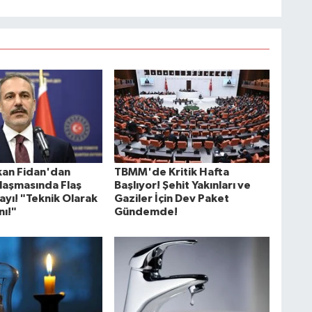
an Fidan'dan
TBMM'de Kritik Hafta
aşmasında Flaş
Başlıyor! Şehit Yakınları ve
yı! "Teknik Olarak
Gaziler İçin Dev Paket
nı!"
Gündemde!