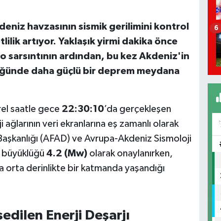
deniz havzasının sismik gerilimini kontrol
6
lilik artıyor. Yaklaşık yirmi dakika önce
o sarsıntının ardından, bu kez Akdeniz'in
lüğünde daha güçlü bir deprem meydana
el saatle gece
22:30:10
’da gerçekleşen
i ağlarının veri ekranlarına eş zamanlı olarak
Başkanlığı (AFAD) ve Avrupa-Akdeniz Sismoloji
n büyüklüğü
4.2 (Mw)
olarak onaylanırken,
da orta derinlikte bir katmanda yaşandığı
dilen Enerji Deşarjı