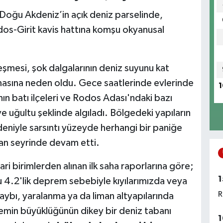
Doğu Akdeniz’in açık deniz parselinde,
odos-Girit kavis hattına komşu okyanusal
şmesi, şok dalgalarının deniz suyunu kat
masına neden oldu. Gece saatlerinde evlerinde
1
nın batı ilçeleri ve Rodos Adası'ndaki bazı
ve uğultu şeklinde algıladı. Bölgedeki yapıların
eniyle sarsıntı yüzeyde herhangi bir paniğe
ğan seyrinde devam etti.
ari birimlerden alınan ilk saha raporlarına göre;
1
 4.2'lik deprem sebebiyle kıyılarımızda veya
R
aybı, yaralanma ya da liman altyapılarında
in büyüklüğünün dikey bir deniz tabanı
1