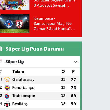
Sonuçları Açıklandı mı?
8 Ağustos Sayısal
Loto'da Kazanan
Numaralar Hangileri?
Kasımpaşa -
Samsunspor Maçı Ne
Zaman? Saat Kaçta?
Hangi Kanalda?
Süper Lig Puan Durumu
Süper Lig
#
Takım
O
P
1
Galatasaray
33
77
2
Fenerbahçe
33
73
3
Trabzonspor
33
69
4
Beşiktaş
33
59