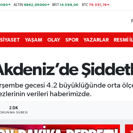
0380
6862,09000
14.598,00
79.591,74
ALTIN
BİST
BTC
SİYASET
YAŞAM
OLAY
SPOR
YAZARLAR
RESMİ 
Akdeniz’de Şiddet
rşembe gecesi 4.2 büyüklüğünde orta ölçe
zlerinin verileri haberimizde.
2 DK
OKUNMA SÜRESI