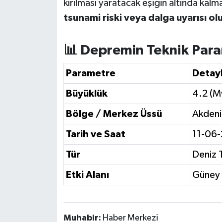
kırılması yaratacak eşiğin altında kalm
Susurluk
tsunami riski veya dalga uyarısı ol
TARİHTE BUGÜN
📊 Depremin Teknik Para
TEKNOLOJİ
Parametre
Detayl
Trend
Büyüklük
4.2 (M
TÜRKİYE
Bölge / Merkez Üssü
Akdeni
Tarih ve Saat
11-06-
VİZYONDAKİLER
Tür
Deniz T
YAŞAM
Etki Alanı
Güney K
Muhabir:
Haber Merkezi