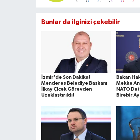
Bunlar da ilginizi çekebilir
İzmir'de Son Dakika!
Bakan Hak
Menderes Belediye Başkanı
Mekke Anl
İlkay Çiçek Görevden
NATO Deta
Uzaklaştırıldı!
Birebir Ay