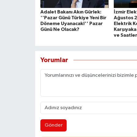
Adalet Bakanı Akın Gürlek:
İzmir Elek
''Pazar Günü Türkiye Yeni Bir
Ağustos 
Döneme Uyanacak!'' Pazar
Elektrik 
Günü Ne Olacak?
Karşıyaka
ve Saatler
Yorumlar
Gönder