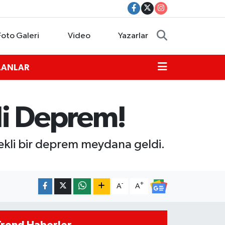
Foto Galeri
Video
Yazarlar
İLANLAR
li Deprem!
kli bir deprem meydana geldi.
-
+
A
A