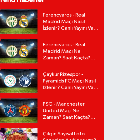
Trend Haberler
Ferencvaros - Real
Madrid Maçı Nasıl
İzlenir? Canlı Yayını Var
mı?
Ferencvaros - Real
Madrid Maçı Ne
Zaman? Saat Kaçta?
Canlı Yayını Var mı?
Arda Güler Maçta
Çaykur Rizespor -
Oynayacak mı?
Pyramids FC Maçı Nasıl
İzlenir? Canlı Yayını Var
mı?
PSG - Manchester
United Maçı Ne
Zaman? Saat Kaçta?
Canlı Yayını Var mı?
Çılgın Sayısal Loto