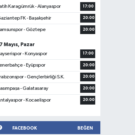
atih Karagümrük - Alanyaspor
17:00
aziantep FK - Başakşehir
20:00
amsunspor - Göztepe
20:00
7 Mayıs, Pazar
ayserispor - Konyaspor
17:00
enerbahçe - Eyüpspor
20:00
rabzonspor - Gençlerbirliği S.K.
20:00
asımpaşa - Galatasaray
20:00
ntalyaspor - Kocaelispor
20:00
FACEBOOK
BEĞEN