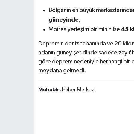
Susurluk
Bölgenin en büyük merkezlerinden
güneyinde
,
TARİHTE BUGÜN
Moíres yerleşim biriminin ise
45 k
TEKNOLOJİ
Depremin deniz tabanında ve 20 kilom
Trend
adanın güney şeridinde sadece zayıf bir
göre deprem nedeniyle herhangi bir c
TÜRKİYE
meydana gelmedi.
VİZYONDAKİLER
Muhabir:
Haber Merkezi
YAŞAM