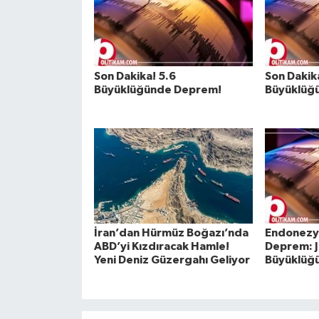
Son Dakika! 5.6
Son Dakik
Büyüklüğünde Deprem!
Büyüklüğ
İran’dan Hürmüz Boğazı’nda
Endonezy
ABD’yi Kızdıracak Hamle!
Deprem: J
Yeni Deniz Güzergahı Geliyor
Büyüklüğü