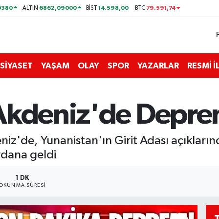
0380
6862,09000
14.598,00
79.591,74
ALTIN
BİST
BTC
SİYASET
YAŞAM
OLAY
SPOR
YAZARLAR
RESMİ 
Akdeniz'de Depre
z'de, Yunanistan'ın Girit Adası açıkların
dana geldi
1 DK
OKUNMA SÜRESI