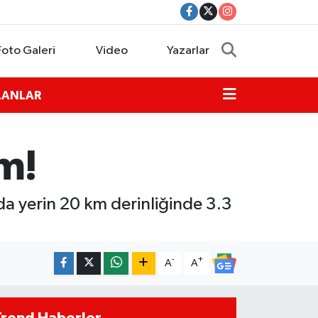
Foto Galeri
Video
Yazarlar
İLANLAR
m!
da yerin 20 km derinliğinde 3.3
-
+
A
A