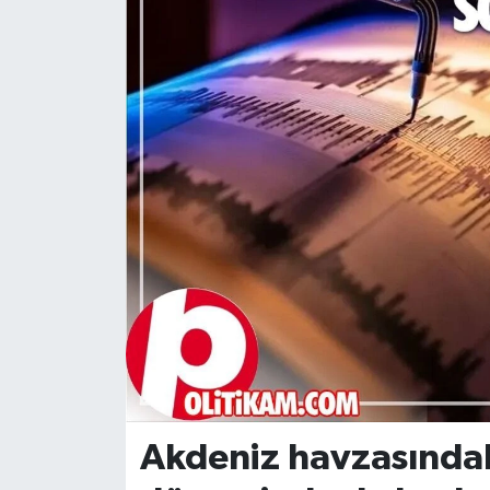
DÜNYA
Dursunbey
Edremit
EĞİTİM
EKONOMİ
Erdek
Gömeç
Gönen
Akdeniz havzasındaki
Havran