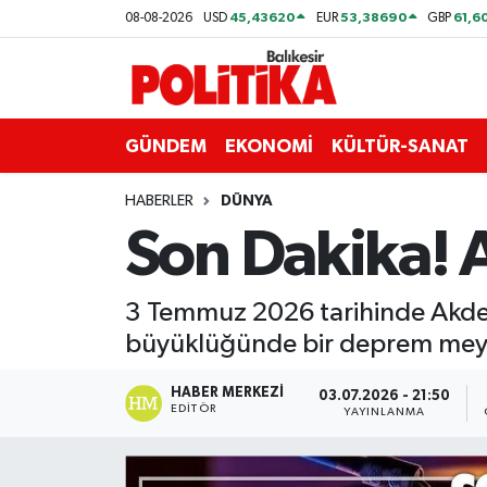
45,43620
53,38690
61,6
08-08-2026
USD
EUR
GBP
ASTROLOJİ
Balıkesir Nöbetçi Eczaneler
Ayvalık
Balıkesir Hava Durumu
GÜNDEM
EKONOMİ
KÜLTÜR-SANAT
Balya
Balıkesir Namaz Vakitleri
HABERLER
DÜNYA
Son Dakika! 
Bandırma
Balıkesir Trafik Yoğunluk Haritası
Bigadiç
Süper Lig Puan Durumu ve Fikstür
3 Temmuz 2026 tarihinde Akdeni
büyüklüğünde bir deprem mey
BİYOGRAFİLER
Tüm Manşetler
HABER MERKEZI
03.07.2026 - 21:50
EDITÖR
Burhaniye
Son Dakika Haberleri
YAYINLANMA
ÇEVRE
Haber Arşivi