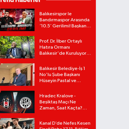
Trend Haberler
Balıkesirspor le
Bandırmaspor Arasında
‘10.5’ Gerilimi! Başkan
Mert Alper Acar’dan
Murat Karakoyun'a Sert
Prof. Dr. İlber Ortaylı
Tepki!
Hatıra Ormanı
Balıkesir'de Kuruluyor!
TEMA Vakfı Fidan
Bağışlarını Başlattı!
Balıkesir Belediye-İş 1
No'lu Şube Başkanı
Hüseyin Pastal ve
Yönetimi İstifa Ederek
ÇAĞDAŞ-SEN'e Geçti
Hradec Kralove -
Beşiktaş Maçı Ne
Zaman, Saat Kaçta?
UEFA Avrupa Ligi 3. Ön
Eleme Turu Yayın
Kanal D’de Nefes Kesen
Detayları!