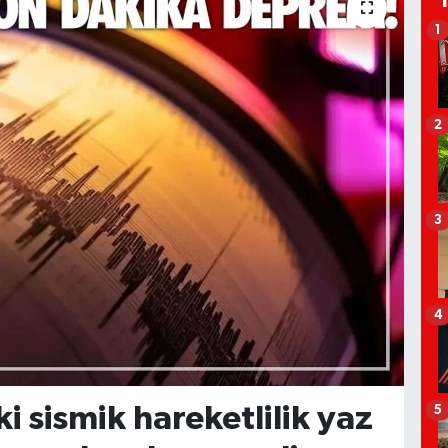
1
2
3
4
 sismik hareketlilik yaz
5