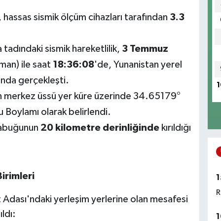
hassas sismik ölçüm cihazları tarafından
3.3
tadındaki sismik hareketlilik,
3 Temmuz
man) ile saat
18:36:08
'de, Yunanistan yerel
ında gerçekleşti.
1
merkez üssü yer küre üzerinde 34.65179°
Boylamı olarak belirlendi.
 kabuğunun
20 kilometre derinliğinde
kırıldığı
irimleri
1
R
it Adası'ndaki yerleşim yerlerine olan mesafesi
ldı:
1