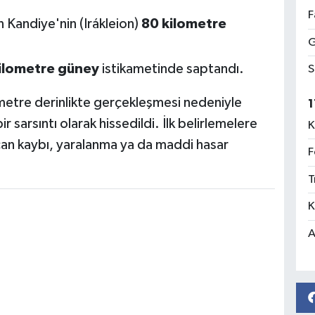
F
 Kandiye'nin (Irákleion)
80 kilometre
G
ilometre güney
istikametinde saptandı.
S
etre derinlikte gerçekleşmesi nedeniyle
1
 sarsıntı olarak hissedildi. İlk belirlemelere
K
an kaybı, yaralanma ya da maddi hasar
F
T
K
A