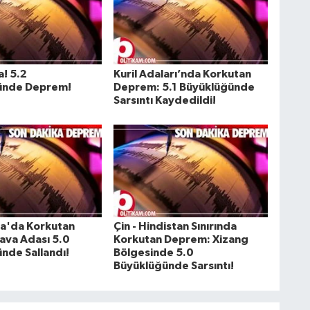
a! 5.2
Kuril Adaları’nda Korkutan
ünde Deprem!
Deprem: 5.1 Büyüklüğünde
Sarsıntı Kaydedildi!
a'da Korkutan
Çin - Hindistan Sınırında
ava Adası 5.0
Korkutan Deprem: Xizang
nde Sallandı!
Bölgesinde 5.0
Büyüklüğünde Sarsıntı!