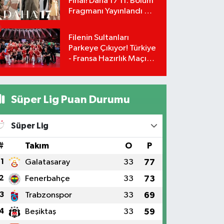
Final! Daha 17 11. Bölüm
Fragmanı Yayınlandı Mı?
Leyla ve Aras İçin Yolun
Sonu Mu?
Filenin Sultanları
Parkeye Çıkıyor! Türkiye
- Fransa Hazırlık Maçı
Ne Zaman, Saat Kaçta?
Hangi Kanalda?
Süper Lig Puan Durumu
Süper Lig
#
Takım
O
P
1
Galatasaray
33
77
2
Fenerbahçe
33
73
3
Trabzonspor
33
69
4
Beşiktaş
33
59