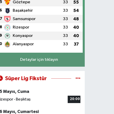
5
Göztepe
33
55
6
Başakşehir
33
54
7
Samsunspor
33
48
8
Rizespor
33
40
9
Konyaspor
33
40
0
Alanyaspor
33
37
Detaylar için tıklayın
Süper Lig Fikstür
5 Mayıs, Cuma
izespor - Beşiktaş
20:00
6 Mayıs, Cumartesi