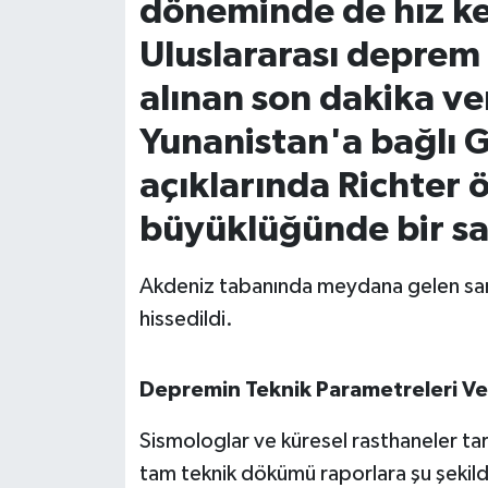
döneminde de hız k
Uluslararası deprem
İvrindi
alınan son dakika ve
KENT GÜNDEMİ
Yunanistan'a bağlı Gi
Kepsut
açıklarında Richter 
KÜLTÜR-SANAT
büyüklüğünde bir sar
MAGAZİN
Akdeniz tabanında meydana gelen sarsı
hissedildi.
MANŞET
Manyas
Depremin Teknik Parametreleri Ve 
Sismologlar ve küresel rasthaneler tara
OLAY
tam teknik dökümü raporlara şu şekild