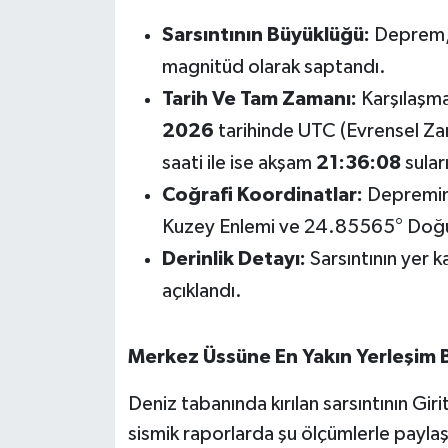
OTOMOTİV
Sarsıntının Büyüklüğü:
Deprem, 
Resmi İlanlar
magnitüd olarak saptandı.
Tarih Ve Tam Zamanı:
Karşılaşma 
SAĞLIK
2026
tarihinde UTC (Evrensel Za
Savaştepe
saati ile ise akşam
21:36:08
sular
Coğrafi Koordinatlar:
Depremin 
SEYAHAT
Kuzey Enlemi ve 24.85565° Doğu 
Derinlik Detayı:
Sarsıntının yer
SİYASET
açıklandı.
Sındırgı
Merkez Üssüne En Yakın Yerleşim B
SPOR
Deniz tabanında kırılan sarsıntının Gir
SÜRMANŞET
sismik raporlarda şu ölçümlerle paylaşı