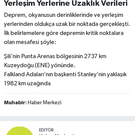
Yerleşim Yerlerine Uzaklık Verileri
Susurluk
Deprem, okyanusun derinliklerinde ve yerleşim
TARİHTE BUGÜN
yerlerinden oldukça uzak bir noktada gerçekleşti.
İlk belirlemelere göre depremin kritik noktalara
TEKNOLOJİ
olan mesafesi şöyle:
Trend
Şili'nin Punta Arenas bölgesinin 2737 km
Kuzeydoğu (ENE) yönünde.
TÜRKİYE
Falkland Adaları'nın başkenti Stanley'nin yaklaşık
VİZYONDAKİLER
1982 km uzağında
YAŞAM
Muhabir:
Haber Merkezi
EDITÖR