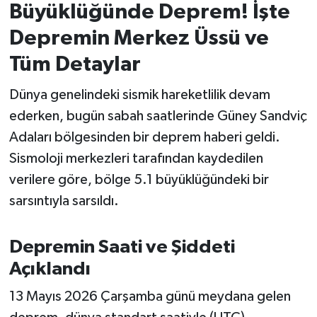
Büyüklüğünde Deprem! İşte
İvrindi
Depremin Merkez Üssü ve
Tüm Detaylar
KENT GÜNDEMİ
Dünya genelindeki sismik hareketlilik devam
Kepsut
ederken, bugün sabah saatlerinde Güney Sandviç
Adaları bölgesinden bir deprem haberi geldi.
KÜLTÜR-SANAT
Sismoloji merkezleri tarafından kaydedilen
MAGAZİN
verilere göre, bölge 5.1 büyüklüğündeki bir
sarsıntıyla sarsıldı.
MANŞET
Depremin Saati ve Şiddeti
Manyas
Açıklandı
OLAY
13 Mayıs 2026 Çarşamba günü meydana gelen