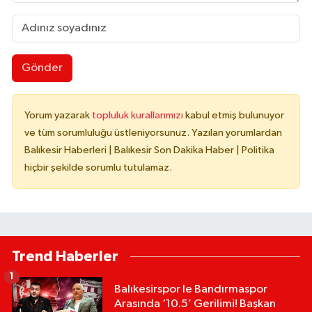
Gönder
Yorum yazarak
topluluk kurallarımızı
kabul etmiş bulunuyor
ve tüm sorumluluğu üstleniyorsunuz. Yazılan yorumlardan
Balıkesir Haberleri | Balıkesir Son Dakika Haber | Politika
hiçbir şekilde sorumlu tutulamaz.
Trend Haberler
1
Balıkesirspor le Bandırmaspor
Arasında ‘10.5’ Gerilimi! Başkan