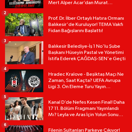
Mert Alper Acar’dan Murat
Karakoyun'a Sert Tepki!
2
Prof. Dr. İlber Ortaylı Hatıra Ormanı
Balıkesir'de Kuruluyor! TEMA Vakfı
Fidan Bağışlarını Başlattı!
3
Balıkesir Belediye-İş 1 No'lu Şube
Başkanı Hüseyin Pastal ve Yönetimi
İstifa Ederek ÇAĞDAŞ-SEN'e Geçti
4
Hradec Kralove - Beşiktaş Maçı Ne
Zaman, Saat Kaçta? UEFA Avrupa
Ligi 3. Ön Eleme Turu Yayın
Detayları!
5
Kanal D’de Nefes Kesen Final! Daha
17 11. Bölüm Fragmanı Yayınlandı
Mı? Leyla ve Aras İçin Yolun Sonu
Mu?
6
Filenin Sultanları Parkeye Çıkıyor!