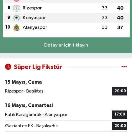
8
Rizespor
33
40
9
Konyaspor
33
40
10
Alanyaspor
33
37
Detaylar için tıklayın
Süper Lig Fikstür
15 Mayıs, Cuma
Rizespor - Beşiktaş
20:00
16 Mayıs, Cumartesi
Fatih Karagümrük - Alanyaspor
17:00
Gaziantep FK - Başakşehir
20:00