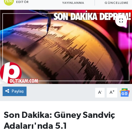
EDITÖR
YAYINLANMA
GÜNCELLEME
DÜNYA
Dursunbey
Edremit
EĞİTİM
EKONOMİ
Erdek
Paylaş
-
+
A
A
Gömeç
Son Dakika: Güney Sandviç
Gönen
Adaları'nda 5.1
Havran