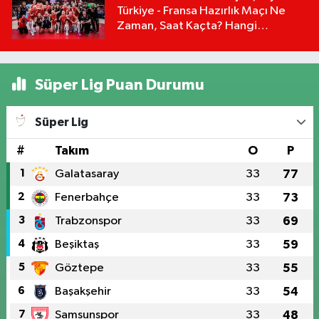
Türkiye - Fransa Hazırlık Maçı Ne
Zaman, Saat Kaçta? Hangi
Kanalda?
Süper Lig Puan Durumu
Süper Lig
#
Takım
O
P
1
Galatasaray
33
77
2
Fenerbahçe
33
73
3
Trabzonspor
33
69
4
Beşiktaş
33
59
5
Göztepe
33
55
6
Başakşehir
33
54
7
Samsunspor
33
48