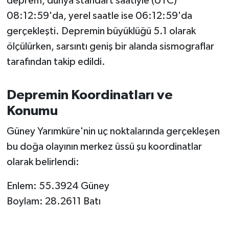
deprem, dünya standart saatiyle (UTC)
OTOMOTİV
08:12:59'da, yerel saatle ise 06:12:59'da
Resmi İlanlar
gerçekleşti. Depremin büyüklüğü 5.1 olarak
ölçülürken, sarsıntı geniş bir alanda sismograflar
SAĞLIK
tarafından takip edildi.
Savaştepe
Depremin Koordinatları ve
SEYAHAT
Konumu
Güney Yarımküre'nin uç noktalarında gerçekleşen
SİYASET
bu doğa olayının merkez üssü şu koordinatlar
Sındırgı
olarak belirlendi:
Enlem: 55.3924 Güney
SPOR
Boylam: 28.2611 Batı
SÜRMANŞET