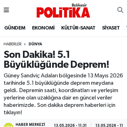
ASTROLOJİ
Balıkesir Nöbetçi Eczaneler
GÜNDEM
EKONOMİ
KÜLTÜR-SANAT
SİYASET
Ayvalık
Balıkesir Hava Durumu
HABERLER
DÜNYA
Balya
Balıkesir Namaz Vakitleri
Son Dakika! 5.1
Büyüklüğünde Deprem!
Bandırma
Balıkesir Trafik Yoğunluk Haritası
Güney Sandviç Adaları bölgesinde 13 Mayıs 2026
Bigadiç
Süper Lig Puan Durumu ve Fikstür
tarihinde 5.1 büyüklüğünde deprem meydana
geldi. Depremin saati, koordinatları ve yerleşim
BİYOGRAFİLER
Tüm Manşetler
yerlerine olan uzaklığına dair en güncel veriler
haberimizde. Son dakika deprem haberleri için
Burhaniye
Son Dakika Haberleri
tıklayın!
ÇEVRE
Haber Arşivi
HABER MERKEZI
13.05.2026 - 11:31
13.05.2026 - 11:3