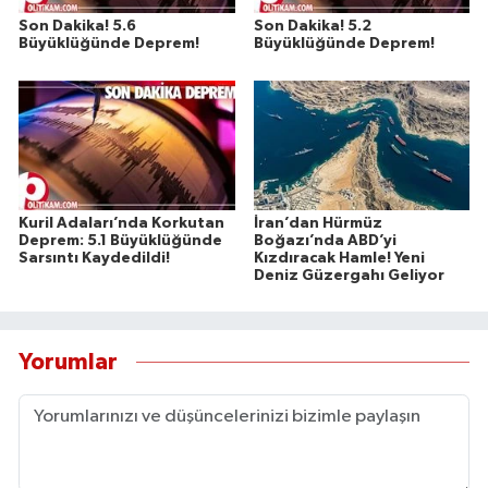
Son Dakika! 5.6
Son Dakika! 5.2
Büyüklüğünde Deprem!
Büyüklüğünde Deprem!
Kuril Adaları’nda Korkutan
İran’dan Hürmüz
Deprem: 5.1 Büyüklüğünde
Boğazı’nda ABD’yi
Sarsıntı Kaydedildi!
Kızdıracak Hamle! Yeni
Deniz Güzergahı Geliyor
Yorumlar