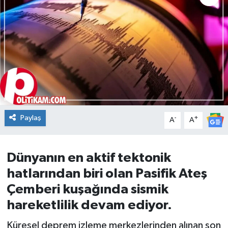
DÜNYA
Dursunbey
Edremit
EĞİTİM
Paylaş
-
+
A
A
EKONOMİ
Erdek
Dünyanın en aktif tektonik
hatlarından biri olan Pasifik Ateş
Gömeç
Çemberi kuşağında sismik
Gönen
hareketlilik devam ediyor.
Küresel deprem izleme merkezlerinden alınan son
Havran