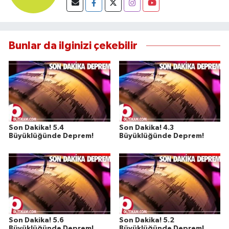
Susurluk
TARİHTE BUGÜN
Bunlar da ilginizi çekebilir
TEKNOLOJİ
Trend
TÜRKİYE
Son Dakika! 5.4
Son Dakika! 4.3
Büyüklüğünde Deprem!
Büyüklüğünde Deprem!
VİZYONDAKİLER
YAŞAM
Son Dakika! 5.6
Son Dakika! 5.2
Büyüklüğünde Deprem!
Büyüklüğünde Deprem!