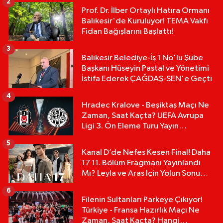
2
Prof. Dr. İlber Ortaylı Hatıra Ormanı
Balıkesir'de Kuruluyor! TEMA Vakfı
Fidan Bağışlarını Başlattı!
3
Balıkesir Belediye-İş 1 No'lu Şube
Başkanı Hüseyin Pastal ve Yönetimi
İstifa Ederek ÇAĞDAŞ-SEN'e Geçti
4
Hradec Kralove - Beşiktaş Maçı Ne
Zaman, Saat Kaçta? UEFA Avrupa
Ligi 3. Ön Eleme Turu Yayın
Detayları!
5
Kanal D’de Nefes Kesen Final! Daha
17 11. Bölüm Fragmanı Yayınlandı
Mı? Leyla ve Aras İçin Yolun Sonu
Mu?
6
Filenin Sultanları Parkeye Çıkıyor!
Türkiye - Fransa Hazırlık Maçı Ne
Zaman, Saat Kaçta? Hangi