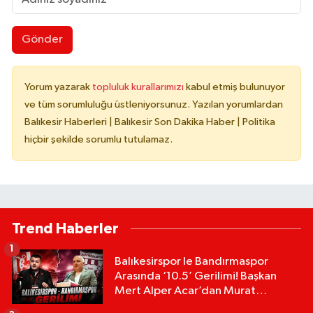
Gönder
Yorum yazarak
topluluk kurallarımızı
kabul etmiş bulunuyor
ve tüm sorumluluğu üstleniyorsunuz. Yazılan yorumlardan
Balıkesir Haberleri | Balıkesir Son Dakika Haber | Politika
hiçbir şekilde sorumlu tutulamaz.
Trend Haberler
1
Balıkesirspor le Bandırmaspor
Arasında ‘10.5’ Gerilimi! Başkan
Mert Alper Acar’dan Murat
Karakoyun'a Sert Tepki!