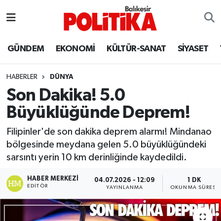
ASTROLOJİ
Balıkesir Nöbetçi Eczaneler
GÜNDEM
EKONOMİ
KÜLTÜR-SANAT
SİYASET
Ayvalık
Balıkesir Hava Durumu
HABERLER
DÜNYA
Balya
Balıkesir Namaz Vakitleri
Son Dakika! 5.0
Büyüklüğünde Deprem!
Bandırma
Balıkesir Trafik Yoğunluk Haritası
Filipinler'de son dakika deprem alarmı! Mindanao
Bigadiç
Süper Lig Puan Durumu ve Fikstür
bölgesinde meydana gelen 5.0 büyüklüğündeki
sarsıntı yerin 10 km derinliğinde kaydedildi.
BİYOGRAFİLER
Tüm Manşetler
HABER MERKEZI
04.07.2026 - 12:09
1 DK
EDITÖR
Burhaniye
Son Dakika Haberleri
YAYINLANMA
OKUNMA SÜRESI
ÇEVRE
Haber Arşivi