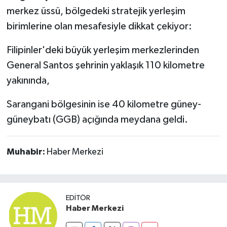
OTOMOTİV
merkez üssü, bölgedeki stratejik yerleşim
birimlerine olan mesafesiyle dikkat çekiyor:
Resmi İlanlar
Filipinler'deki büyük yerleşim merkezlerinden
SAĞLIK
General Santos şehrinin yaklaşık 110 kilometre
yakınında,
Savaştepe
Sarangani bölgesinin ise 40 kilometre güney-
SEYAHAT
güneybatı (GGB) açığında meydana geldi.
SİYASET
Muhabir:
Haber Merkezi
Sındırgı
SPOR
EDITÖR
Haber Merkezi
SÜRMANŞET