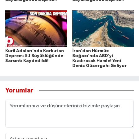
Kuril Adaları’nda Korkutan
İran’dan Hürmüz
Deprem: 5.1 Büyüklüğünde
Boğazı’nda ABD’yi
Sarsıntı Kaydedildi!
Kızdıracak Hamle! Yeni
Deniz Güzergahı Geliyor
Yorumlar