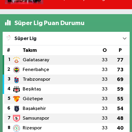
Kanalda?
Süper Lig Puan Durumu
Süper Lig
#
Takım
O
P
1
Galatasaray
33
77
2
Fenerbahçe
33
73
3
Trabzonspor
33
69
4
Beşiktaş
33
59
5
Göztepe
33
55
6
Başakşehir
33
54
7
Samsunspor
33
48
8
Rizespor
33
40