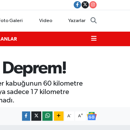
Foto Galeri
Video
Yazarlar
İLANLAR
e Deprem!
 yer kabuğunun 60 kilometre
ya sadece 17 kilometre
madı.
-
+
A
A