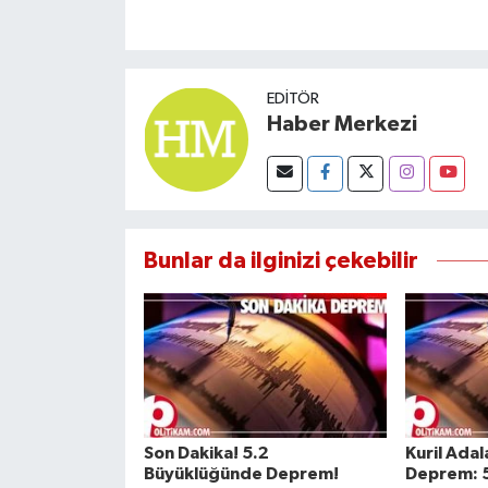
EDITÖR
Haber Merkezi
Bunlar da ilginizi çekebilir
Son Dakika! 5.2
Kuril Ada
Büyüklüğünde Deprem!
Deprem: 