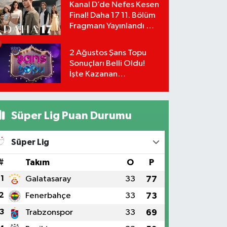
Kanal D’de Nefes Kesen
Detayları!
Final! Daha 17 11. Bölüm
Fragmanı Yayınlandı Mı?
Leyla ve Aras İçin Yolun
Sonu Mu?
2 Ağustos Şans Topu
Sonuçları Belli Oldu!
İşte Kazanan
Numaralar:
Süper Lig Puan Durumu
Süper Lig
#
Takım
O
P
1
Galatasaray
33
77
2
Fenerbahçe
33
73
3
Trabzonspor
33
69