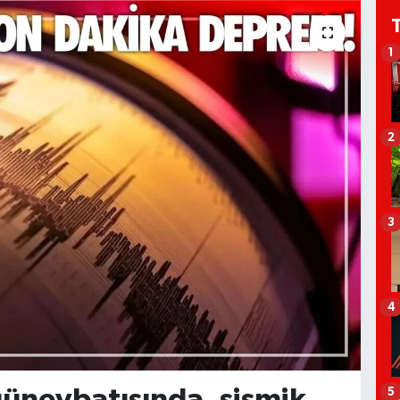
1
2
3
4
üneybatısında, sismik
5