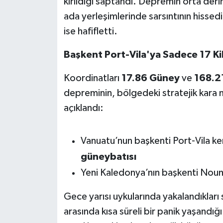
kırıldığı saptandı. Depremin orta der
OTOMOTİV
ada yerleşimlerinde sarsıntının hissedil
Resmi İlanlar
ise hafifletti.
Başkent Port-Vila'ya Sadece 17 
SAĞLIK
Koordinatları
17.86 Güney
ve
168.2
Savaştepe
depreminin, bölgedeki stratejik kara 
SEYAHAT
açıklandı:
SİYASET
Vanuatu’nun başkenti Port-Vila k
Sındırgı
güneybatısı
Yeni Kaledonya’nın başkenti Nou
SPOR
Gece yarısı uykularında yakalandıkları 
SÜRMANŞET
arasında kısa süreli bir panik yaşandığ