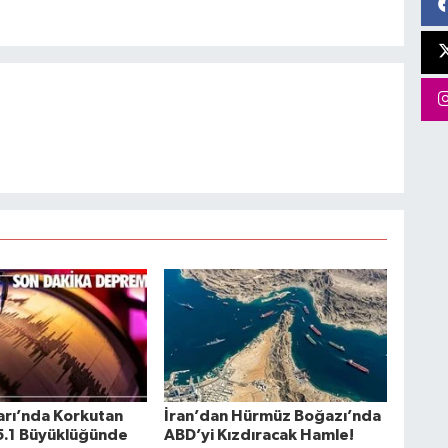
ları’nda Korkutan
İran’dan Hürmüz Boğazı’nda
5.1 Büyüklüğünde
ABD’yi Kızdıracak Hamle!