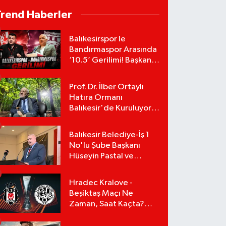
Trend Haberler
Balıkesirspor le
Bandırmaspor Arasında
‘10.5’ Gerilimi! Başkan
Mert Alper Acar’dan
Murat Karakoyun'a Sert
Prof. Dr. İlber Ortaylı
Tepki!
Hatıra Ormanı
Balıkesir'de Kuruluyor!
TEMA Vakfı Fidan
Bağışlarını Başlattı!
Balıkesir Belediye-İş 1
No'lu Şube Başkanı
Hüseyin Pastal ve
Yönetimi İstifa Ederek
ÇAĞDAŞ-SEN'e Geçti
Hradec Kralove -
Beşiktaş Maçı Ne
Zaman, Saat Kaçta?
UEFA Avrupa Ligi 3. Ön
Eleme Turu Yayın