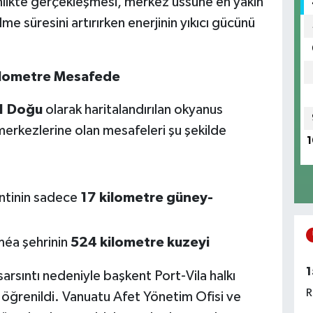
inlikte gerçekleşmesi, merkez üssüne en yakın
me süresini artırırken enerjinin yıkıcı gücünü
Kilometre Mesafede
1 Doğu
olarak haritalandırılan okyanus
merkezlerine olan mesafeleri şu şekilde
1
entinin sadece
17 kilometre güney-
méa şehrinin
524 kilometre kuzeyi
1
sarsıntı nedeniyle başkent Port-Vila halkı
R
ı öğrenildi. Vanuatu Afet Yönetim Ofisi ve