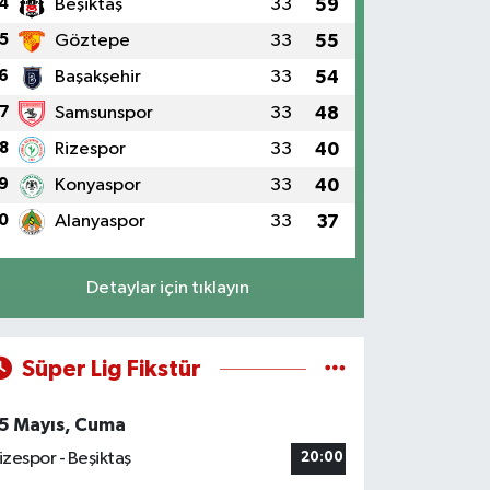
4
Beşiktaş
33
59
5
Göztepe
33
55
6
Başakşehir
33
54
7
Samsunspor
33
48
8
Rizespor
33
40
9
Konyaspor
33
40
0
Alanyaspor
33
37
Detaylar için tıklayın
Süper Lig Fikstür
5 Mayıs, Cuma
izespor - Beşiktaş
20:00