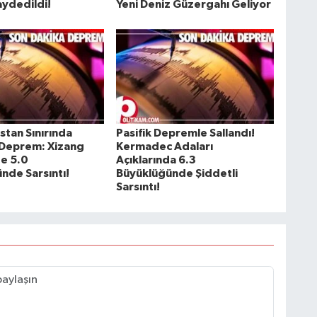
aydedildi!
Yeni Deniz Güzergahı Geliyor
istan Sınırında
Pasifik Depremle Sallandı!
 Deprem: Xizang
Kermadec Adaları
e 5.0
Açıklarında 6.3
nde Sarsıntı!
Büyüklüğünde Şiddetli
Sarsıntı!