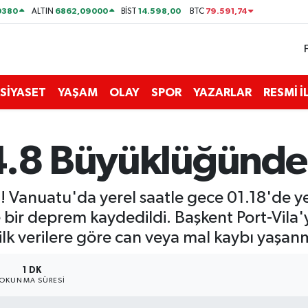
0380
6862,09000
14.598,00
79.591,74
ALTIN
BİST
BTC
SİYASET
YAŞAM
OLAY
SPOR
YAZARLAR
RESMİ 
 4.8 Büyüklüğünd
ısı! Vanuatu'da yerel saatle gece 01.18'de
bir deprem kaydedildi. Başkent Port-Vila'
ilk verilere göre can veya mal kaybı yaşan
1 DK
OKUNMA SÜRESI