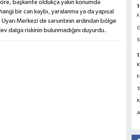
e göre, başkente oldukça yakın konumda
1
ngi bir can kaybı, yaralanma ya da yapısal
F
i Uyarı Merkezi de sarsıntının ardından bölge
G
ev dalga riskinin bulunmadığını duyurdu.
S
1
K
F
T
K
A