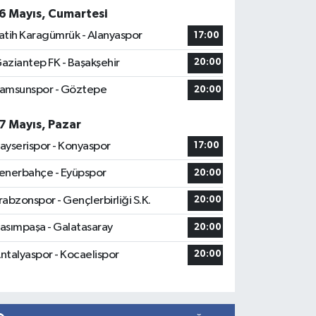
6 Mayıs, Cumartesi
atih Karagümrük - Alanyaspor
17:00
aziantep FK - Başakşehir
20:00
amsunspor - Göztepe
20:00
7 Mayıs, Pazar
ayserispor - Konyaspor
17:00
enerbahçe - Eyüpspor
20:00
rabzonspor - Gençlerbirliği S.K.
20:00
asımpaşa - Galatasaray
20:00
ntalyaspor - Kocaelispor
20:00