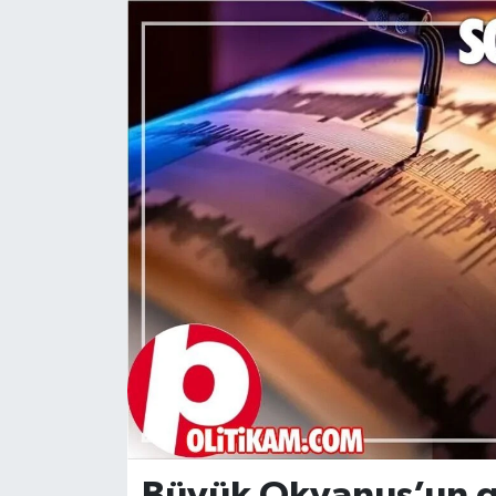
DÜNYA
Dursunbey
Edremit
EĞİTİM
EKONOMİ
Erdek
Gömeç
Gönen
Büyük Okyanus’un g
Havran