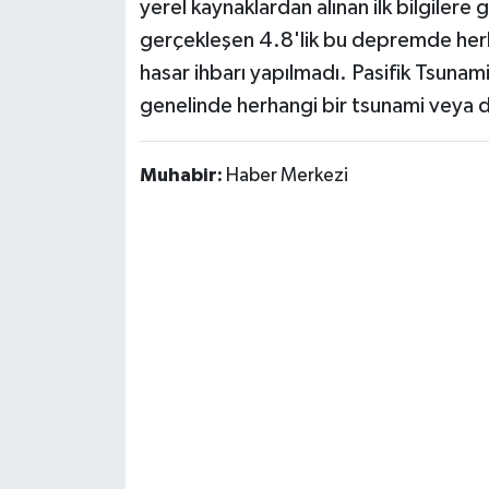
yerel kaynaklardan alınan ilk bilgiler
Susurluk
gerçekleşen 4.8'lik bu depremde herha
hasar ihbarı yapılmadı. Pasifik Tsunam
TARİHTE BUGÜN
genelinde herhangi bir tsunami veya d
TEKNOLOJİ
Muhabir:
Haber Merkezi
Trend
TÜRKİYE
VİZYONDAKİLER
YAŞAM