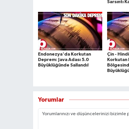
Sarsıntı K
Endonezya'da Korkutan
Çin - Hind
Deprem: Java Adası 5.0
Korkutan
Büyüklüğünde Sallandı!
Bölgesind
Büyüklüğü
Yorumlar