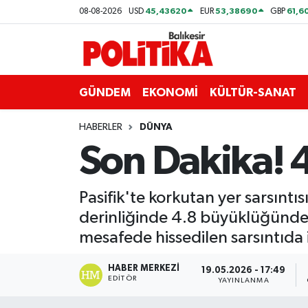
45,43620
53,38690
61,6
08-08-2026
USD
EUR
GBP
ASTROLOJİ
Balıkesir Nöbetçi Eczaneler
Ayvalık
Balıkesir Hava Durumu
GÜNDEM
EKONOMİ
KÜLTÜR-SANAT
Balya
Balıkesir Namaz Vakitleri
HABERLER
DÜNYA
Son Dakika!
Bandırma
Balıkesir Trafik Yoğunluk Haritası
Bigadiç
Süper Lig Puan Durumu ve Fikstür
Pasifik'te korkutan yer sarsınt
derinliğinde 4.8 büyüklüğünde 
BİYOGRAFİLER
Tüm Manşetler
mesafede hissedilen sarsıntıda 
Burhaniye
Son Dakika Haberleri
HABER MERKEZI
19.05.2026 - 17:49
EDITÖR
YAYINLANMA
ÇEVRE
Haber Arşivi