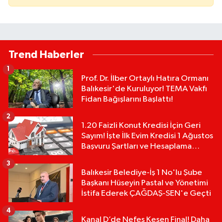
Trend Haberler
1
Prof. Dr. İlber Ortaylı Hatıra Ormanı
Balıkesir'de Kuruluyor! TEMA Vakfı
Fidan Bağışlarını Başlattı!
2
1.20 Faizli Konut Kredisi İçin Geri
Sayım! İşte İlk Evim Kredisi 1 Ağustos
Başvuru Şartları ve Hesaplama
Tablosu:
3
Balıkesir Belediye-İş 1 No'lu Şube
Başkanı Hüseyin Pastal ve Yönetimi
İstifa Ederek ÇAĞDAŞ-SEN'e Geçti
4
Kanal D’de Nefes Kesen Final! Daha