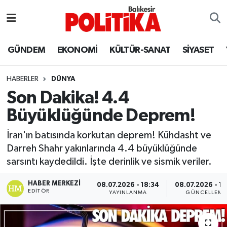
ASTROLOJİ
Balıkesir Nöbetçi Eczaneler
GÜNDEM
EKONOMİ
KÜLTÜR-SANAT
SİYASET
Ayvalık
Balıkesir Hava Durumu
HABERLER
DÜNYA
Balya
Balıkesir Namaz Vakitleri
Son Dakika! 4.4
Büyüklüğünde Deprem!
Bandırma
Balıkesir Trafik Yoğunluk Haritası
İran'ın batısında korkutan deprem! Kūhdasht ve
Bigadiç
Süper Lig Puan Durumu ve Fikstür
Darreh Shahr yakınlarında 4.4 büyüklüğünde
sarsıntı kaydedildi. İşte derinlik ve sismik veriler.
BİYOGRAFİLER
Tüm Manşetler
HABER MERKEZI
08.07.2026 - 18:34
08.07.2026 - 18
EDITÖR
Burhaniye
Son Dakika Haberleri
YAYINLANMA
GÜNCELLEME
ÇEVRE
Haber Arşivi