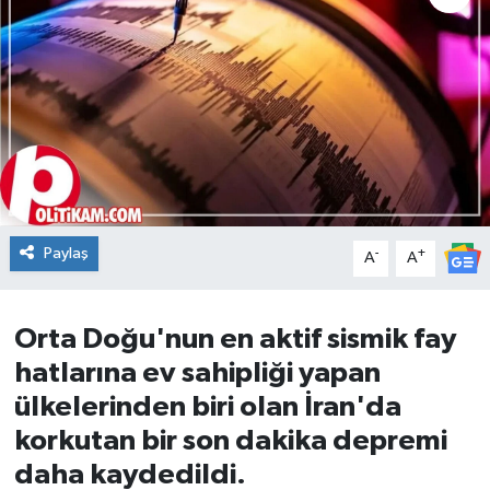
DÜNYA
Dursunbey
Edremit
EĞİTİM
Paylaş
-
+
A
A
EKONOMİ
Erdek
Orta Doğu'nun en aktif sismik fay
hatlarına ev sahipliği yapan
Gömeç
ülkelerinden biri olan İran'da
Gönen
korkutan bir son dakika depremi
daha kaydedildi.
Havran