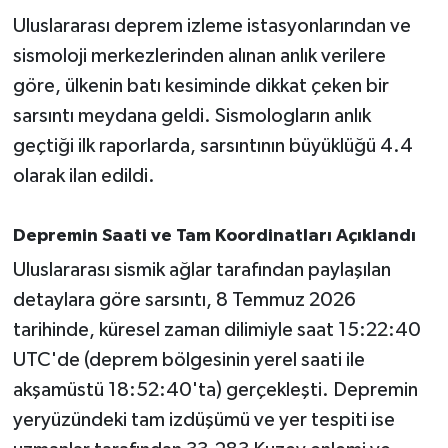
Uluslararası deprem izleme istasyonlarından ve
İvrindi
sismoloji merkezlerinden alınan anlık verilere
göre, ülkenin batı kesiminde dikkat çeken bir
KENT GÜNDEMİ
sarsıntı meydana geldi. Sismologların anlık
geçtiği ilk raporlarda, sarsıntının büyüklüğü 4.4
Kepsut
olarak ilan edildi.
KÜLTÜR-SANAT
Depremin Saati ve Tam Koordinatları Açıklandı
MAGAZİN
Uluslararası sismik ağlar tarafından paylaşılan
detaylara göre sarsıntı, 8 Temmuz 2026
MANŞET
tarihinde, küresel zaman dilimiyle saat 15:22:40
Manyas
UTC'de (deprem bölgesinin yerel saati ile
akşamüstü 18:52:40'ta) gerçekleşti. Depremin
OLAY
yeryüzündeki tam izdüşümü ve yer tespiti ise