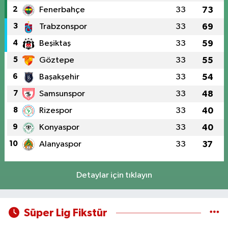
2
Fenerbahçe
33
73
3
Trabzonspor
33
69
4
Beşiktaş
33
59
5
Göztepe
33
55
6
Başakşehir
33
54
7
Samsunspor
33
48
8
Rizespor
33
40
9
Konyaspor
33
40
10
Alanyaspor
33
37
Detaylar için tıklayın
Süper Lig Fikstür