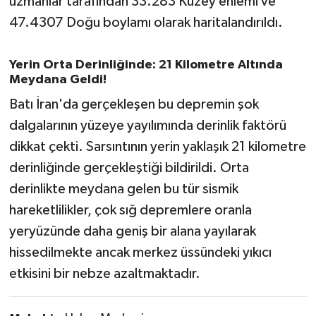
uzmanlar tarafından 33.283 Kuzey enlemi ve
OTOMOTİV
47.4307 Doğu boylamı olarak haritalandırıldı.
Resmi İlanlar
Yerin Orta Derinliğinde: 21 Kilometre Altında
SAĞLIK
Meydana Geldi!
Batı İran'da gerçekleşen bu depremin şok
Savaştepe
dalgalarının yüzeye yayılımında derinlik faktörü
dikkat çekti. Sarsıntının yerin yaklaşık 21 kilometre
SEYAHAT
derinliğinde gerçekleştiği bildirildi. Orta
SİYASET
derinlikte meydana gelen bu tür sismik
hareketlilikler, çok sığ depremlere oranla
Sındırgı
yeryüzünde daha geniş bir alana yayılarak
hissedilmekte ancak merkez üssündeki yıkıcı
SPOR
etkisini bir nebze azaltmaktadır.
SÜRMANŞET