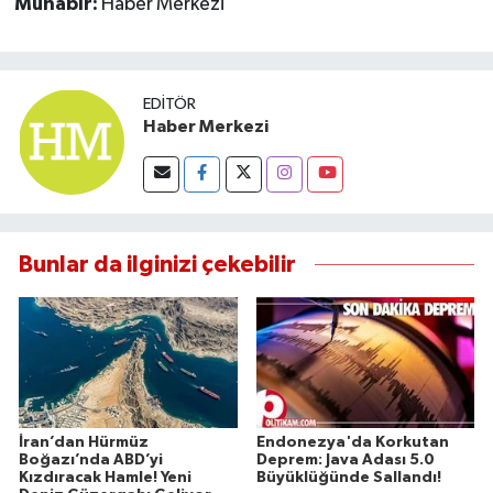
Muhabir:
Haber Merkezi
Susurluk
TARİHTE BUGÜN
EDITÖR
Haber Merkezi
TEKNOLOJİ
Trend
TÜRKİYE
Bunlar da ilginizi çekebilir
VİZYONDAKİLER
YAŞAM
İran’dan Hürmüz
Endonezya'da Korkutan
Boğazı’nda ABD’yi
Deprem: Java Adası 5.0
Kızdıracak Hamle! Yeni
Büyüklüğünde Sallandı!