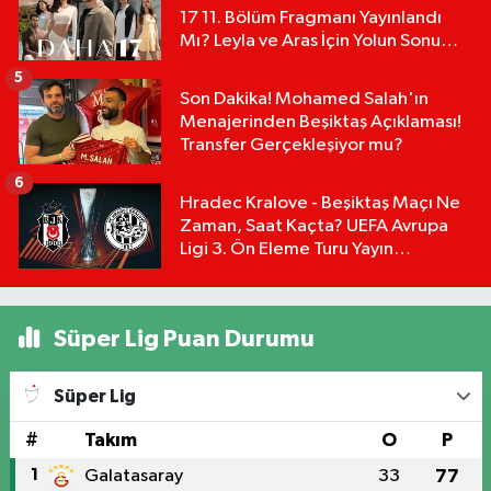
17 11. Bölüm Fragmanı Yayınlandı
Mı? Leyla ve Aras İçin Yolun Sonu
Mu?
5
Son Dakika! Mohamed Salah'ın
Menajerinden Beşiktaş Açıklaması!
Transfer Gerçekleşiyor mu?
6
Hradec Kralove - Beşiktaş Maçı Ne
Zaman, Saat Kaçta? UEFA Avrupa
Ligi 3. Ön Eleme Turu Yayın
Detayları!
Süper Lig Puan Durumu
Süper Lig
#
Takım
O
P
1
Galatasaray
33
77