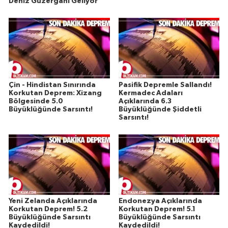
Deniz Güzergahı Geliyor
Çin - Hindistan Sınırında
Pasifik Depremle Sallandı!
Korkutan Deprem: Xizang
Kermadec Adaları
Bölgesinde 5.0
Açıklarında 6.3
Büyüklüğünde Sarsıntı!
Büyüklüğünde Şiddetli
Sarsıntı!
Yeni Zelanda Açıklarında
Endonezya Açıklarında
Korkutan Deprem! 5.2
Korkutan Deprem! 5.1
Büyüklüğünde Sarsıntı
Büyüklüğünde Sarsıntı
Kaydedildi!
Kaydedildi!