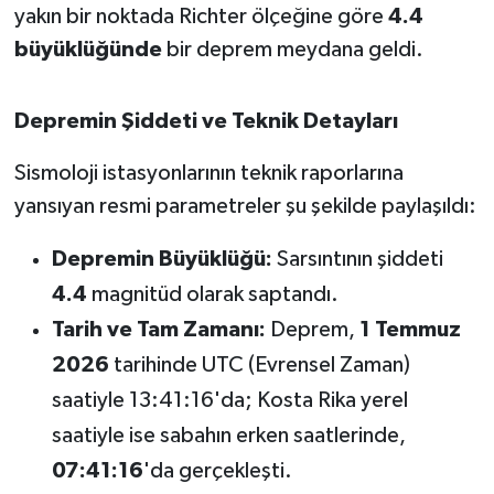
yakın bir noktada Richter ölçeğine göre
4.4
büyüklüğünde
bir deprem meydana geldi.
İvrindi
KENT GÜNDEMİ
Depremin Şiddeti ve Teknik Detayları
Kepsut
Sismoloji istasyonlarının teknik raporlarına
yansıyan resmi parametreler şu şekilde paylaşıldı:
KÜLTÜR-SANAT
Depremin Büyüklüğü:
Sarsıntının şiddeti
MAGAZİN
4.4
magnitüd olarak saptandı.
Tarih ve Tam Zamanı:
Deprem,
1 Temmuz
MANŞET
2026
tarihinde UTC (Evrensel Zaman)
Manyas
saatiyle 13:41:16'da; Kosta Rika yerel
saatiyle ise sabahın erken saatlerinde,
OLAY
07:41:16
'da gerçekleşti.