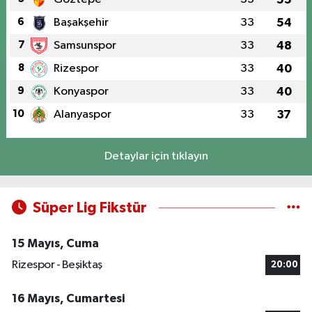
6
Başakşehir
33
54
7
Samsunspor
33
48
8
Rizespor
33
40
9
Konyaspor
33
40
10
Alanyaspor
33
37
Detaylar için tıklayın
Süper Lig Fikstür
15 Mayıs, Cuma
Rizespor - Beşiktaş
20:00
16 Mayıs, Cumartesi