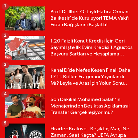
1
Prof. Dr. İlber Ortaylı Hatıra Ormanı
Balıkesir'de Kuruluyor! TEMA Vakfı
Fidan Bağışlarını Başlattı!
2
1.20 Faizli Konut Kredisi İçin Geri
Sayım! İşte İlk Evim Kredisi 1 Ağustos
Başvuru Şartları ve Hesaplama
Tablosu:
3
Kanal D’de Nefes Kesen Final! Daha
17 11. Bölüm Fragmanı Yayınlandı
Mı? Leyla ve Aras İçin Yolun Sonu
Mu?
4
Son Dakika! Mohamed Salah'ın
Menajerinden Beşiktaş Açıklaması!
Transfer Gerçekleşiyor mu?
5
Hradec Kralove - Beşiktaş Maçı Ne
Zaman, Saat Kaçta? UEFA Avrupa