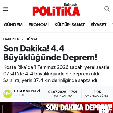
ASTROLOJİ
Balıkesir Nöbetçi Eczaneler
GÜNDEM
EKONOMİ
KÜLTÜR-SANAT
SİYASET
Ayvalık
Balıkesir Hava Durumu
HABERLER
DÜNYA
Balya
Balıkesir Namaz Vakitleri
Son Dakika! 4.4
Büyüklüğünde Deprem!
Bandırma
Balıkesir Trafik Yoğunluk Haritası
Kosta Rika'da 1 Temmuz 2026 sabahı yerel saatle
Bigadiç
Süper Lig Puan Durumu ve Fikstür
07:41'de 4.4 büyüklüğünde bir deprem oldu.
Sarsıntı, yerin 37.4 km derinliğinde saptandı.
BİYOGRAFİLER
Tüm Manşetler
HABER MERKEZI
01.07.2026 - 17:21
1 DK
EDITÖR
Burhaniye
Son Dakika Haberleri
YAYINLANMA
OKUNMA SÜRESI
ÇEVRE
Haber Arşivi