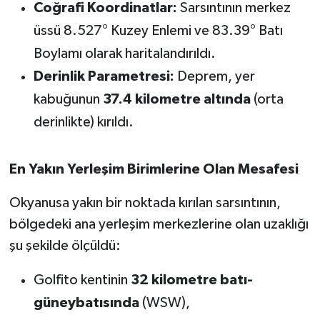
OTOMOTİV
Coğrafi Koordinatlar:
Sarsıntının merkez
üssü 8.527° Kuzey Enlemi ve 83.39° Batı
Resmi İlanlar
Boylamı olarak haritalandırıldı.
Derinlik Parametresi:
Deprem, yer
SAĞLIK
kabuğunun
37.4 kilometre altında
(orta
Savaştepe
derinlikte) kırıldı.
SEYAHAT
En Yakın Yerleşim Birimlerine Olan Mesafesi
SİYASET
Okyanusa yakın bir noktada kırılan sarsıntının,
Sındırgı
bölgedeki ana yerleşim merkezlerine olan uzaklığı
şu şekilde ölçüldü:
SPOR
Golfito kentinin
32 kilometre batı-
SÜRMANŞET
güneybatısında
(WSW),