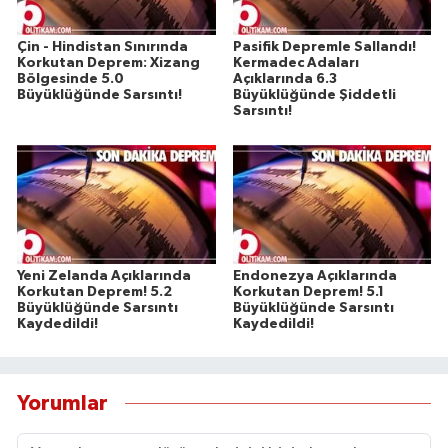
Çin - Hindistan Sınırında
Pasifik Depremle Sallandı!
Korkutan Deprem: Xizang
Kermadec Adaları
Bölgesinde 5.0
Açıklarında 6.3
Büyüklüğünde Sarsıntı!
Büyüklüğünde Şiddetli
Sarsıntı!
Yeni Zelanda Açıklarında
Endonezya Açıklarında
Korkutan Deprem! 5.2
Korkutan Deprem! 5.1
Büyüklüğünde Sarsıntı
Büyüklüğünde Sarsıntı
Kaydedildi!
Kaydedildi!
Yorumlar