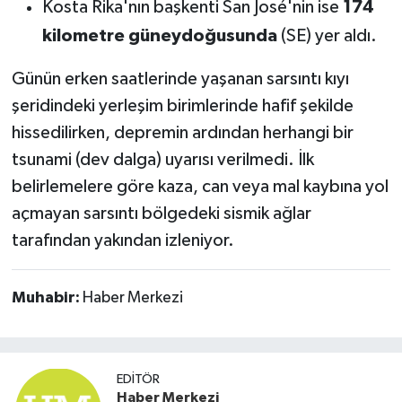
Kosta Rika'nın başkenti San José'nin ise
174
Susurluk
kilometre güneydoğusunda
(SE) yer aldı.
TARİHTE BUGÜN
Günün erken saatlerinde yaşanan sarsıntı kıyı
şeridindeki yerleşim birimlerinde hafif şekilde
TEKNOLOJİ
hissedilirken, depremin ardından herhangi bir
Trend
tsunami (dev dalga) uyarısı verilmedi. İlk
belirlemelere göre kaza, can veya mal kaybına yol
TÜRKİYE
açmayan sarsıntı bölgedeki sismik ağlar
tarafından yakından izleniyor.
VİZYONDAKİLER
YAŞAM
Muhabir:
Haber Merkezi
EDITÖR
Haber Merkezi