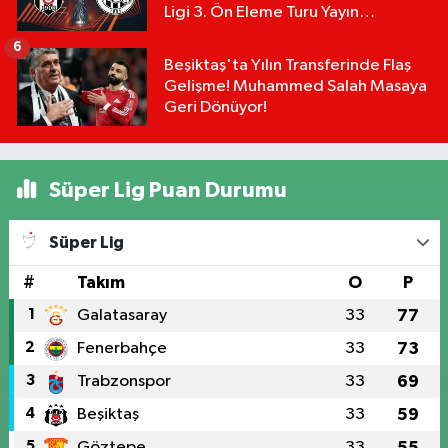
Ligi 3. Ön Eleme Turu Yayın
Detayları!
6
Beşiktaş'ta Yılın Transferinde Flaş
Gelişme! Muhammed Salah Masaya
Geri Dönüyor!
Süper Lig Puan Durumu
Süper Lig
#
Takım
O
P
1
Galatasaray
33
77
2
Fenerbahçe
33
73
3
Trabzonspor
33
69
4
Beşiktaş
33
59
5
Göztepe
33
55