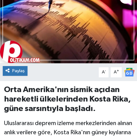
DÜNYA
Dursunbey
Edremit
EĞİTİM
Paylaş
-
+
A
A
EKONOMİ
Orta Amerika'nın sismik açıdan
Erdek
hareketli ülkelerinden Kosta Rika,
Gömeç
güne sarsıntıyla başladı.
Gönen
Uluslararası deprem izleme merkezlerinden alınan
anlık verilere göre, Kosta Rika'nın güney kıyılarına
Havran