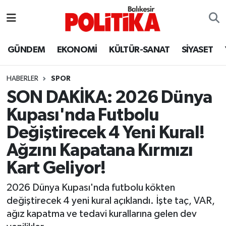
ASTROLOJİ
Balıkesir Nöbetçi Eczaneler
GÜNDEM
EKONOMİ
KÜLTÜR-SANAT
SİYASET
Ayvalık
Balıkesir Hava Durumu
HABERLER
SPOR
Balya
Balıkesir Namaz Vakitleri
SON DAKİKA: 2026 Dünya
Kupası'nda Futbolu
Bandırma
Balıkesir Trafik Yoğunluk Haritası
Değiştirecek 4 Yeni Kural!
Bigadiç
Süper Lig Puan Durumu ve Fikstür
Ağzını Kapatana Kırmızı
Kart Geliyor!
BİYOGRAFİLER
Tüm Manşetler
2026 Dünya Kupası'nda futbolu kökten
Burhaniye
Son Dakika Haberleri
değiştirecek 4 yeni kural açıklandı. İşte taç, VAR,
ağız kapatma ve tedavi kurallarına gelen dev
ÇEVRE
Haber Arşivi