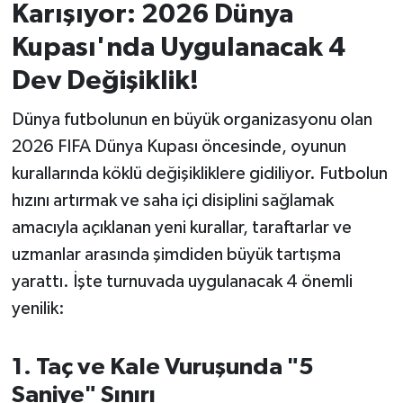
Karışıyor: 2026 Dünya
İvrindi
Kupası'nda Uygulanacak 4
Dev Değişiklik!
KENT GÜNDEMİ
Dünya futbolunun en büyük organizasyonu olan
Kepsut
2026 FIFA Dünya Kupası öncesinde, oyunun
kurallarında köklü değişikliklere gidiliyor. Futbolun
KÜLTÜR-SANAT
hızını artırmak ve saha içi disiplini sağlamak
MAGAZİN
amacıyla açıklanan yeni kurallar, taraftarlar ve
uzmanlar arasında şimdiden büyük tartışma
MANŞET
yarattı. İşte turnuvada uygulanacak 4 önemli
yenilik:
Manyas
1. Taç ve Kale Vuruşunda "5
OLAY
Saniye" Sınırı