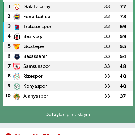
1
Galatasaray
33
77
2
Fenerbahçe
33
73
3
Trabzonspor
33
69
4
Beşiktaş
33
59
5
Göztepe
33
55
6
Başakşehir
33
54
7
Samsunspor
33
48
8
Rizespor
33
40
9
Konyaspor
33
40
10
Alanyaspor
33
37
Detaylar için tıklayın