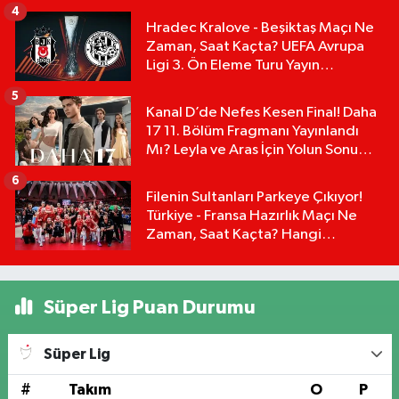
4
Hradec Kralove - Beşiktaş Maçı Ne
Zaman, Saat Kaçta? UEFA Avrupa
Ligi 3. Ön Eleme Turu Yayın
Detayları!
5
Kanal D’de Nefes Kesen Final! Daha
17 11. Bölüm Fragmanı Yayınlandı
Mı? Leyla ve Aras İçin Yolun Sonu
Mu?
6
Filenin Sultanları Parkeye Çıkıyor!
Türkiye - Fransa Hazırlık Maçı Ne
Zaman, Saat Kaçta? Hangi
Kanalda?
Süper Lig Puan Durumu
Süper Lig
#
Takım
O
P