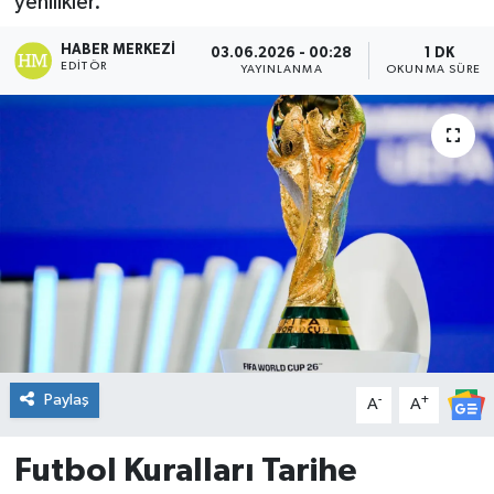
yenilikler.
DÜNYA
HABER MERKEZI
03.06.2026 - 00:28
1 DK
EDITÖR
YAYINLANMA
OKUNMA SÜRESI
Dursunbey
Edremit
EĞİTİM
EKONOMİ
Erdek
Gömeç
Paylaş
-
+
A
A
Gönen
Futbol Kuralları Tarihe
Havran