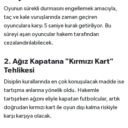
OTOMOTİV
Oyunun sürekli durmasını engellemek amacıyla,
Resmi İlanlar
taç ve kale vuruşlarında zaman geçiren
oyunculara karşı 5 saniye kuralı getiriliyor. Bu
SAĞLIK
süreyi aşan oyuncular hakem tarafından
cezalandırılabilecek.
Savaştepe
SEYAHAT
2. Ağız Kapatana "Kırmızı Kart"
Tehlikesi
SİYASET
Disiplin kurallarında en çok konuşulacak madde ise
Sındırgı
tartışma anlarına yönelik oldu. Hakemle
tartışırken ağzını eliyle kapatan futbolcular, artık
SPOR
doğrudan kırmızı kart ile oyun dışı kalma riskiyle
karşı karşıya olacak.
SÜRMANŞET