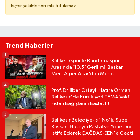
hiçbir şekilde sorumlu tutulamaz.
Trend Haberler
1
Balıkesirspor le Bandırmaspor
Arasında ‘10.5’ Gerilimi! Başkan
Mert Alper Acar’dan Murat
Karakoyun'a Sert Tepki!
2
Prof. Dr. İlber Ortaylı Hatıra Ormanı
Balıkesir'de Kuruluyor! TEMA Vakfı
Fidan Bağışlarını Başlattı!
3
Balıkesir Belediye-İş 1 No'lu Şube
Başkanı Hüseyin Pastal ve Yönetimi
İstifa Ederek ÇAĞDAŞ-SEN'e Geçti