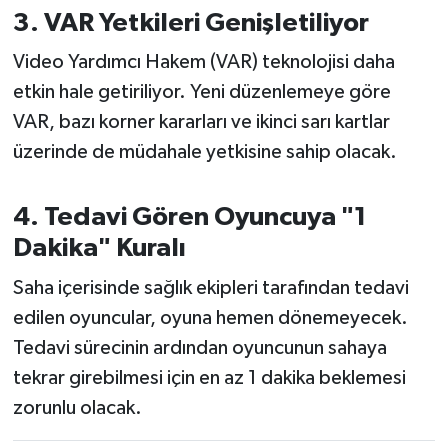
Susurluk
3. VAR Yetkileri Genişletiliyor
Video Yardımcı Hakem (VAR) teknolojisi daha
TARİHTE BUGÜN
etkin hale getiriliyor. Yeni düzenlemeye göre
TEKNOLOJİ
VAR, bazı korner kararları ve ikinci sarı kartlar
üzerinde de müdahale yetkisine sahip olacak.
Trend
4. Tedavi Gören Oyuncuya "1
TÜRKİYE
Dakika" Kuralı
VİZYONDAKİLER
Saha içerisinde sağlık ekipleri tarafından tedavi
edilen oyuncular, oyuna hemen dönemeyecek.
YAŞAM
Tedavi sürecinin ardından oyuncunun sahaya
tekrar girebilmesi için en az 1 dakika beklemesi
zorunlu olacak.