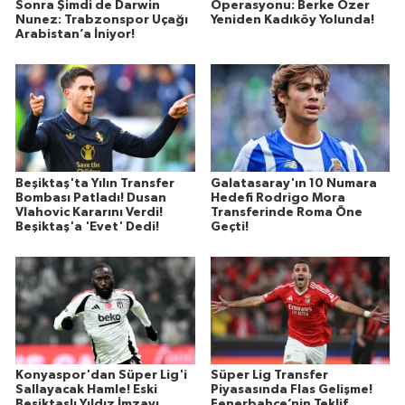
Sonra Şimdi de Darwin
Operasyonu: Berke Özer
Nunez: Trabzonspor Uçağı
Yeniden Kadıköy Yolunda!
Arabistan’a İniyor!
Beşiktaş'ta Yılın Transfer
Galatasaray'ın 10 Numara
Bombası Patladı! Dusan
Hedefi Rodrigo Mora
Vlahovic Kararını Verdi!
Transferinde Roma Öne
Beşiktaş'a 'Evet' Dedi!
Geçti!
Konyaspor'dan Süper Lig'i
Süper Lig Transfer
Sallayacak Hamle! Eski
Piyasasında Flas Gelişme!
Beşiktaşlı Yıldız İmzayı
Fenerbahçe’nin Teklif