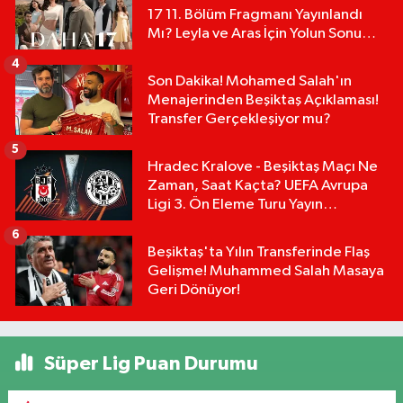
17 11. Bölüm Fragmanı Yayınlandı
Mı? Leyla ve Aras İçin Yolun Sonu
Mu?
4
Son Dakika! Mohamed Salah'ın
Menajerinden Beşiktaş Açıklaması!
Transfer Gerçekleşiyor mu?
5
Hradec Kralove - Beşiktaş Maçı Ne
Zaman, Saat Kaçta? UEFA Avrupa
Ligi 3. Ön Eleme Turu Yayın
Detayları!
6
Beşiktaş'ta Yılın Transferinde Flaş
Gelişme! Muhammed Salah Masaya
Geri Dönüyor!
Süper Lig Puan Durumu