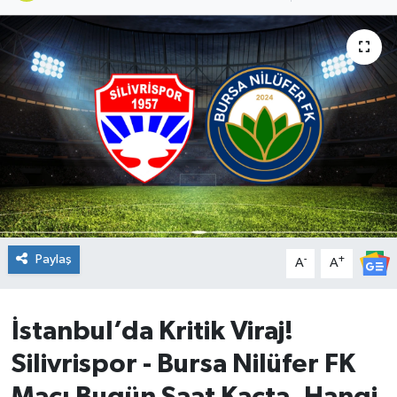
DÜNYA
Dursunbey
Edremit
EĞİTİM
EKONOMİ
Erdek
Paylaş
-
+
A
A
Gömeç
İstanbul’da Kritik Viraj!
Gönen
Silivrispor - Bursa Nilüfer FK
Havran