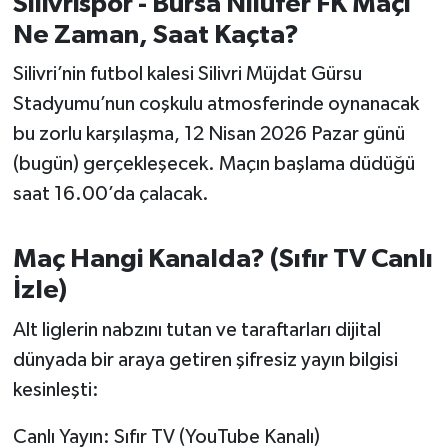
Silivrispor - Bursa Nilüfer FK Maçı
OTOMOTİV
Ne Zaman, Saat Kaçta?
Resmi İlanlar
Silivri’nin futbol kalesi Silivri Müjdat Gürsu
Stadyumu’nun coşkulu atmosferinde oynanacak
SAĞLIK
bu zorlu karşılaşma, 12 Nisan 2026 Pazar günü
Savaştepe
(bugün) gerçekleşecek. Maçın başlama düdüğü
saat 16.00’da çalacak.
SEYAHAT
Maç Hangi Kanalda? (Sıfır TV Canlı
SİYASET
İzle)
Sındırgı
Alt liglerin nabzını tutan ve taraftarları dijital
dünyada bir araya getiren şifresiz yayın bilgisi
SPOR
kesinleşti:
SÜRMANŞET
Canlı Yayın: Sıfır TV (YouTube Kanalı)