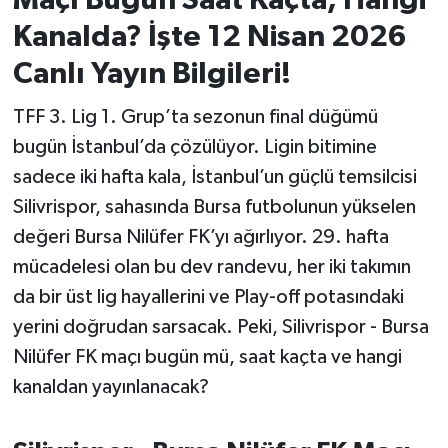
Maçı Bugün Saat Kaçta, Hangi
Kanalda? İşte 12 Nisan 2026
İvrindi
Canlı Yayın Bilgileri!
KENT GÜNDEMİ
TFF 3. Lig 1. Grup’ta sezonun final düğümü
bugün İstanbul’da çözülüyor. Ligin bitimine
Kepsut
sadece iki hafta kala, İstanbul’un güçlü temsilcisi
KÜLTÜR-SANAT
Silivrispor, sahasında Bursa futbolunun yükselen
değeri Bursa Nilüfer FK’yı ağırlıyor. 29. hafta
MAGAZİN
mücadelesi olan bu dev randevu, her iki takımın
da bir üst lig hayallerini ve Play-off potasındaki
MANŞET
yerini doğrudan sarsacak. Peki, Silivrispor - Bursa
Manyas
Nilüfer FK maçı bugün mü, saat kaçta ve hangi
kanaldan yayınlanacak?
OLAY