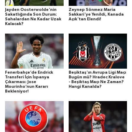
Jayden Oosterwolde'nin
Zeynep Sönmez Maria
Sakatlığında Son Durum:
Sakkari'ye Yenildi, Kanada
Sahalardan Ne Kadar Uzak
Açık'tan Elendi!
Kalacak?
Fenerbahçe’de Endrick
Beşiktaş'ın Avrupa Ligi Maçı
Transferi İçin İspanya
Bugün mü? Hradec Kralove
Çıkarması: Jose
- Beşiktaş Maçı Ne Zaman?
Mourinho’nun Kararı
Hangi Kanalda?
Bekleniyor!