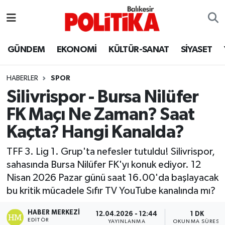
ASTROLOJİ
Balıkesir Nöbetçi Eczaneler
GÜNDEM
EKONOMİ
KÜLTÜR-SANAT
SİYASET
Ayvalık
Balıkesir Hava Durumu
HABERLER
SPOR
Balya
Balıkesir Namaz Vakitleri
Silivrispor - Bursa Nilüfer
FK Maçı Ne Zaman? Saat
Bandırma
Balıkesir Trafik Yoğunluk Haritası
Kaçta? Hangi Kanalda?
Bigadiç
Süper Lig Puan Durumu ve Fikstür
TFF 3. Lig 1. Grup'ta nefesler tutuldu! Silivrispor,
sahasında Bursa Nilüfer FK'yı konuk ediyor. 12
BİYOGRAFİLER
Tüm Manşetler
Nisan 2026 Pazar günü saat 16.00'da başlayacak
bu kritik mücadele Sıfır TV YouTube kanalında mı?
Burhaniye
Son Dakika Haberleri
HABER MERKEZI
12.04.2026 - 12:44
1 DK
ÇEVRE
Haber Arşivi
EDITÖR
YAYINLANMA
OKUNMA SÜRESI