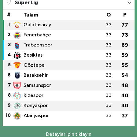
Süper Lig
#
Takım
O
P
1
Galatasaray
33
77
2
Fenerbahçe
33
73
3
Trabzonspor
33
69
4
Beşiktaş
33
59
5
Göztepe
33
55
6
Başakşehir
33
54
7
Samsunspor
33
48
8
Rizespor
33
40
9
Konyaspor
33
40
10
Alanyaspor
33
37
Detaylar için tıklayın