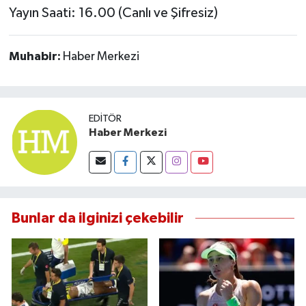
Yayın Saati: 16.00 (Canlı ve Şifresiz)
Susurluk
TARİHTE BUGÜN
Muhabir:
Haber Merkezi
TEKNOLOJİ
Trend
EDITÖR
Haber Merkezi
TÜRKİYE
VİZYONDAKİLER
Bunlar da ilginizi çekebilir
YAŞAM