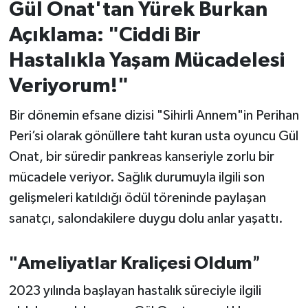
Gül Onat'tan Yürek Burkan
Açıklama: "Ciddi Bir
İvrindi
Hastalıkla Yaşam Mücadelesi
KENT GÜNDEMİ
Veriyorum!"
Kepsut
Bir dönemin efsane dizisi "Sihirli Annem"in Perihan
Peri’si olarak gönüllere taht kuran usta oyuncu Gül
KÜLTÜR-SANAT
Onat, bir süredir pankreas kanseriyle zorlu bir
MAGAZİN
mücadele veriyor. Sağlık durumuyla ilgili son
gelişmeleri katıldığı ödül töreninde paylaşan
MANŞET
sanatçı, salondakilere duygu dolu anlar yaşattı.
Manyas
"Ameliyatlar Kraliçesi Oldum
”
OLAY
2023 yılında başlayan hastalık süreciyle ilgili