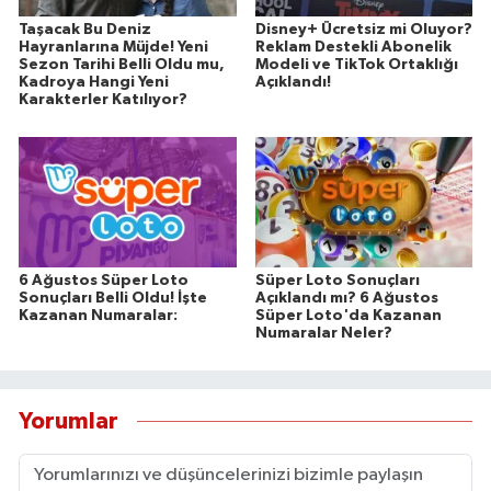
Taşacak Bu Deniz
Disney+ Ücretsiz mi Oluyor?
Hayranlarına Müjde! Yeni
Reklam Destekli Abonelik
Sezon Tarihi Belli Oldu mu,
Modeli ve TikTok Ortaklığı
Kadroya Hangi Yeni
Açıklandı!
Karakterler Katılıyor?
6 Ağustos Süper Loto
Süper Loto Sonuçları
Sonuçları Belli Oldu! İşte
Açıklandı mı? 6 Ağustos
Kazanan Numaralar:
Süper Loto'da Kazanan
Numaralar Neler?
Yorumlar