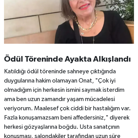
Susurluk
TARİHTE BUGÜN
TEKNOLOJİ
Trend
Ödül Töreninde Ayakta Alkışlandı
TÜRKİYE
Katıldığı ödül töreninde sahneye çıktığında
duygularına hakim olamayan Onat, "Çok iyi
VİZYONDAKİLER
olmadığım için herkesin ismini saymak isterdim
ama ben uzun zamandır yaşam mücadelesi
YAŞAM
veriyorum. Maalesef çok ciddi bir hastalığım var.
Fazla konuşamazsam beni affedersiniz," diyerek
herkesi gözyaşlarına boğdu. Usta sanatçının
konuşması, salondakiler tarafından uzun süre