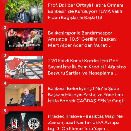
1
Prof. Dr. İlber Ortaylı Hatıra Ormanı
Balıkesir'de Kuruluyor! TEMA Vakfı
Fidan Bağışlarını Başlattı!
2
Balıkesirspor le Bandırmaspor
Arasında ‘10.5’ Gerilimi! Başkan
Mert Alper Acar’dan Murat
Karakoyun'a Sert Tepki!
3
1.20 Faizli Konut Kredisi İçin Geri
Sayım! İşte İlk Evim Kredisi 1 Ağustos
Başvuru Şartları ve Hesaplama
Tablosu:
4
Balıkesir Belediye-İş 1 No'lu Şube
Başkanı Hüseyin Pastal ve Yönetimi
İstifa Ederek ÇAĞDAŞ-SEN'e Geçti
5
Hradec Kralove - Beşiktaş Maçı Ne
Zaman, Saat Kaçta? UEFA Avrupa
Ligi 3. Ön Eleme Turu Yayın