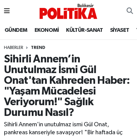
ASTROLOJİ
Balıkesir Nöbetçi Eczaneler
GÜNDEM
EKONOMİ
KÜLTÜR-SANAT
SİYASET
Ayvalık
Balıkesir Hava Durumu
HABERLER
TREND
Balya
Balıkesir Namaz Vakitleri
Sihirli Annem’in
Unutulmaz İsmi Gül
Bandırma
Balıkesir Trafik Yoğunluk Haritası
Onat'tan Kahreden Haber:
Bigadiç
Süper Lig Puan Durumu ve Fikstür
"Yaşam Mücadelesi
Veriyorum!" Sağlık
BİYOGRAFİLER
Tüm Manşetler
Durumu Nasıl?
Burhaniye
Son Dakika Haberleri
Sihirli Annem'in unutulmaz ismi Gül Onat,
pankreas kanseriyle savaşıyor! "Bir haftada üç
ÇEVRE
Haber Arşivi