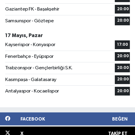
Gaziantep FK - Başakşehir
20:00
Samsunspor - Göztepe
20:00
17 Mayıs, Pazar
Kayserispor - Konyaspor
17:00
Fenerbahçe - Eyüpspor
20:00
Trabzonspor - Gençlerbirliği S.K.
20:00
Kasımpaşa - Galatasaray
20:00
Antalyaspor - Kocaelispor
20:00
FACEBOOK
BEĞEN
X
TAKIP ET