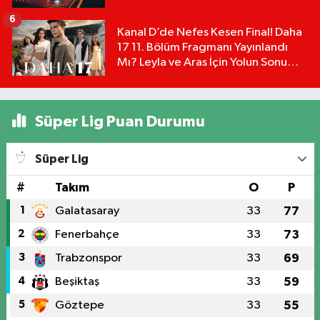
Detayları!
6
Kanal D’de Nefes Kesen Final! Daha
17 11. Bölüm Fragmanı Yayınlandı
Mı? Leyla ve Aras İçin Yolun Sonu
Mu?
Süper Lig Puan Durumu
Süper Lig
#
Takım
O
P
1
Galatasaray
33
77
2
Fenerbahçe
33
73
3
Trabzonspor
33
69
4
Beşiktaş
33
59
5
Göztepe
33
55