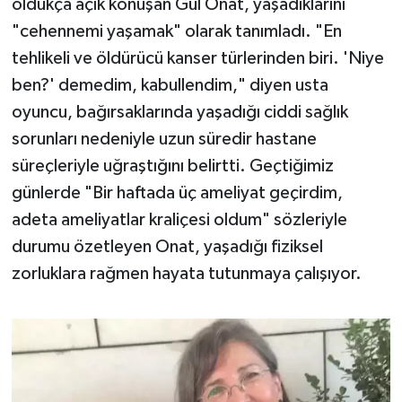
oldukça açık konuşan Gül Onat, yaşadıklarını
OTOMOTİV
"cehennemi yaşamak" olarak tanımladı. "En
Resmi İlanlar
tehlikeli ve öldürücü kanser türlerinden biri. 'Niye
ben?' demedim, kabullendim," diyen usta
SAĞLIK
oyuncu, bağırsaklarında yaşadığı ciddi sağlık
sorunları nedeniyle uzun süredir hastane
Savaştepe
süreçleriyle uğraştığını belirtti. Geçtiğimiz
SEYAHAT
günlerde "Bir haftada üç ameliyat geçirdim,
adeta ameliyatlar kraliçesi oldum" sözleriyle
SİYASET
durumu özetleyen Onat, yaşadığı fiziksel
zorluklara rağmen hayata tutunmaya çalışıyor.
Sındırgı
SPOR
SÜRMANŞET