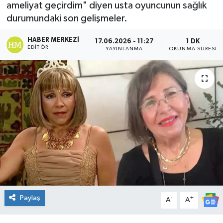
ameliyat geçirdim" diyen usta oyuncunun sağlık
DÜNYA
durumundaki son gelişmeler.
HABER MERKEZI
17.06.2026 - 11:27
1 DK
Dursunbey
EDITÖR
YAYINLANMA
OKUNMA SÜRESI
Edremit
EĞİTİM
EKONOMİ
Erdek
Gömeç
Gönen
Paylaş
-
+
A
A
Havran