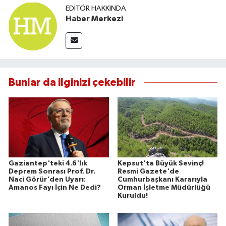
EDITÖR HAKKINDA
Haber Merkezi
Bunlar da ilginizi çekebilir
Gaziantep'teki 4.6'lık
Kepsut'ta Büyük Sevinç!
Deprem Sonrası Prof. Dr.
Resmi Gazete'de
Naci Görür'den Uyarı:
Cumhurbaşkanı Kararıyla
Amanos Fayı İçin Ne Dedi?
Orman İşletme Müdürlüğü
Kuruldu!