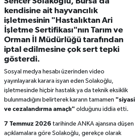
Sencer Solakoğlu, Bursa’da
kendisine ait hayvancılık
İvrindi
işletmesinin "Hastalıktan Ari
İşletme Sertifikası"nın Tarım ve
KENT GÜNDEMİ
Orman İl Müdürlüğü tarafından
Kepsut
iptal edilmesine çok sert tepki
gösterdi.
KÜLTÜR-SANAT
Sosyal medya hesabı üzerinden video
MAGAZİN
yayınlayarak karara isyan eden Solakoğlu,
işletmesinde hiçbir hastalık ya da teknik eksiklik
MANŞET
bulunmadığını belirterek kararın tamamen
"siyasi
ve cezalandırma amaçlı"
olduğunu iddia etti.
Manyas
7 Temmuz 2026
tarihinde ANKA ajansına düşen
OLAY
açıklamalara göre Solakoğlu, gerekçe olarak