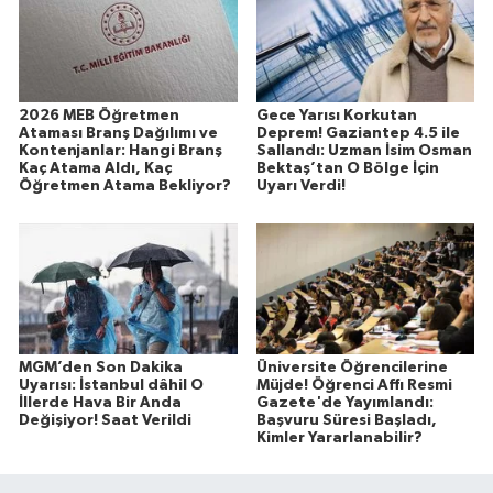
2026 MEB Öğretmen
Gece Yarısı Korkutan
Ataması Branş Dağılımı ve
Deprem! Gaziantep 4.5 ile
Kontenjanlar: Hangi Branş
Sallandı: Uzman İsim Osman
Kaç Atama Aldı, Kaç
Bektaş’tan O Bölge İçin
Öğretmen Atama Bekliyor?
Uyarı Verdi!
MGM’den Son Dakika
Üniversite Öğrencilerine
Uyarısı: İstanbul dâhil O
Müjde! Öğrenci Affı Resmi
İllerde Hava Bir Anda
Gazete'de Yayımlandı:
Değişiyor! Saat Verildi
Başvuru Süresi Başladı,
Kimler Yararlanabilir?