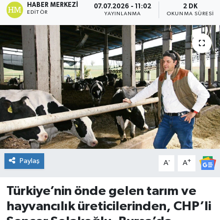
HABER MERKEZI
07.07.2026 - 11:02
2 DK
EDITÖR
YAYINLANMA
OKUNMA SÜRESI
DÜNYA
Dursunbey
Edremit
EĞİTİM
EKONOMİ
Erdek
Paylaş
-
+
A
A
Gömeç
Türkiye’nin önde gelen tarım ve
Gönen
hayvancılık üreticilerinden, CHP’li
Havran