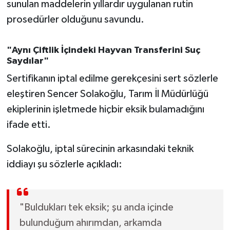
sunulan maddelerin yıllardır uygulanan rutin
OTOMOTİV
prosedürler olduğunu savundu.
Resmi İlanlar
"Aynı Çiftlik İçindeki Hayvan Transferini Suç
SAĞLIK
Saydılar"
Sertifikanın iptal edilme gerekçesini sert sözlerle
Savaştepe
eleştiren Sencer Solakoğlu, Tarım İl Müdürlüğü
SEYAHAT
ekiplerinin işletmede hiçbir eksik bulamadığını
ifade etti.
SİYASET
Solakoğlu, iptal sürecinin arkasındaki teknik
Sındırgı
iddiayı şu sözlerle açıkladı:
SPOR
"Buldukları tek eksik; şu anda içinde
SÜRMANŞET
bulunduğum ahırımdan, arkamda