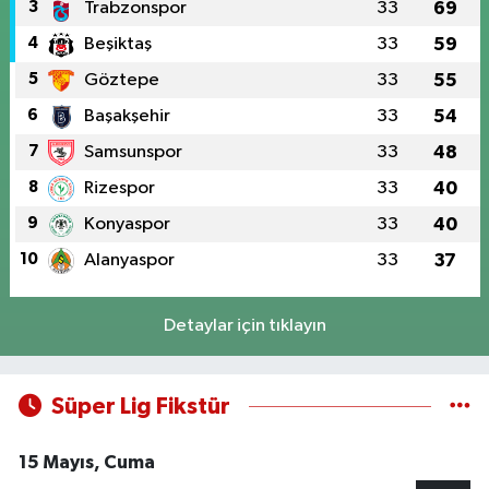
3
Trabzonspor
33
69
4
Beşiktaş
33
59
5
Göztepe
33
55
6
Başakşehir
33
54
7
Samsunspor
33
48
8
Rizespor
33
40
9
Konyaspor
33
40
10
Alanyaspor
33
37
Detaylar için tıklayın
Süper Lig Fikstür
15 Mayıs, Cuma