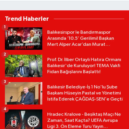
Trend Haberler
1
Balıkesirspor le Bandırmaspor
Arasında ‘10.5’ Gerilimi! Başkan
Mert Alper Acar’dan Murat
Karakoyun'a Sert Tepki!
2
Prof. Dr. İlber Ortaylı Hatıra Ormanı
Balıkesir'de Kuruluyor! TEMA Vakfı
Fidan Bağışlarını Başlattı!
3
Balıkesir Belediye-İş 1 No'lu Şube
Başkanı Hüseyin Pastal ve Yönetimi
İstifa Ederek ÇAĞDAŞ-SEN'e Geçti
4
Hradec Kralove - Beşiktaş Maçı Ne
Zaman, Saat Kaçta? UEFA Avrupa
Ligi 3. Ön Eleme Turu Yayın