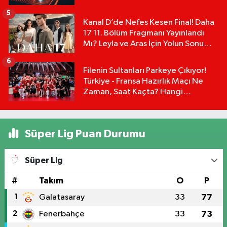
Detayları!
5
Kanal D’de Nefes Kesen Final! Daha
17 11. Bölüm Fragmanı Yayınlandı
Mı? Leyla ve Aras İçin Yolun Sonu
Mu?
6
Filenin Sultanları Parkeye Çıkıyor!
Türkiye - Fransa Hazırlık Maçı Ne
Zaman, Saat Kaçta? Hangi
Kanalda?
Süper Lig Puan Durumu
Süper Lig
#
Takım
O
P
1
Galatasaray
33
77
2
Fenerbahçe
33
73