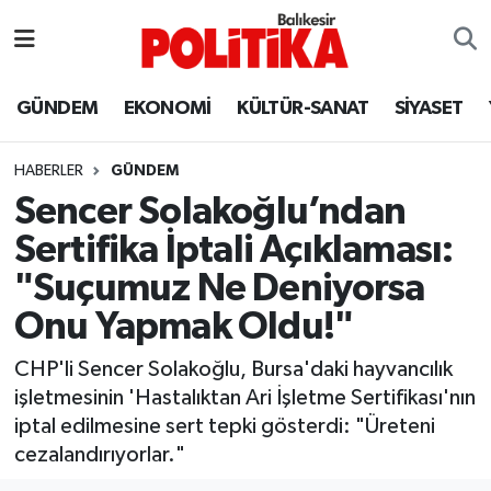
ASTROLOJİ
Balıkesir Nöbetçi Eczaneler
GÜNDEM
EKONOMİ
KÜLTÜR-SANAT
SİYASET
Ayvalık
Balıkesir Hava Durumu
HABERLER
GÜNDEM
Balya
Balıkesir Namaz Vakitleri
Sencer Solakoğlu’ndan
Sertifika İptali Açıklaması:
Bandırma
Balıkesir Trafik Yoğunluk Haritası
"Suçumuz Ne Deniyorsa
Bigadiç
Süper Lig Puan Durumu ve Fikstür
Onu Yapmak Oldu!"
BİYOGRAFİLER
Tüm Manşetler
CHP'li Sencer Solakoğlu, Bursa'daki hayvancılık
işletmesinin 'Hastalıktan Ari İşletme Sertifikası'nın
Burhaniye
Son Dakika Haberleri
iptal edilmesine sert tepki gösterdi: "Üreteni
cezalandırıyorlar."
ÇEVRE
Haber Arşivi