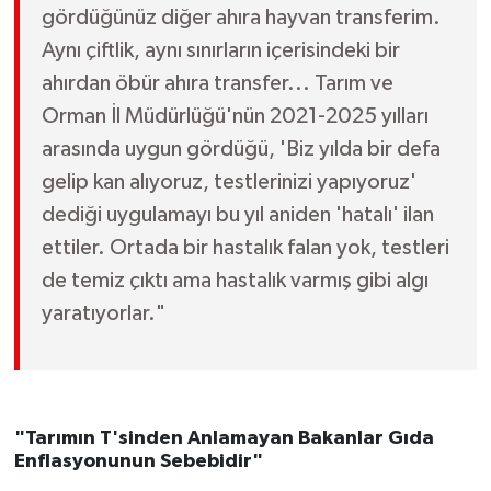
gördüğünüz diğer ahıra hayvan transferim.
Susurluk
Aynı çiftlik, aynı sınırların içerisindeki bir
TARİHTE BUGÜN
ahırdan öbür ahıra transfer... Tarım ve
Orman İl Müdürlüğü'nün 2021-2025 yılları
TEKNOLOJİ
arasında uygun gördüğü, 'Biz yılda bir defa
gelip kan alıyoruz, testlerinizi yapıyoruz'
Trend
dediği uygulamayı bu yıl aniden 'hatalı' ilan
TÜRKİYE
ettiler. Ortada bir hastalık falan yok, testleri
de temiz çıktı ama hastalık varmış gibi algı
VİZYONDAKİLER
yaratıyorlar."
YAŞAM
"Tarımın T'sinden Anlamayan Bakanlar Gıda
Enflasyonunun Sebebidir"