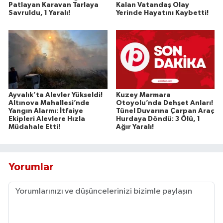
Patlayan Karavan Tarlaya
Kalan Vatandaş Olay
Savruldu, 1 Yaralı!
Yerinde Hayatını Kaybetti!
Ayvalık’ta Alevler Yükseldi!
Kuzey Marmara
Altınova Mahallesi’nde
Otoyolu’nda Dehşet Anları!
Yangın Alarmı: İtfaiye
Tünel Duvarına Çarpan Araç
Ekipleri Alevlere Hızla
Hurdaya Döndü: 3 Ölü, 1
Müdahale Etti!
Ağır Yaralı!
Yorumlar