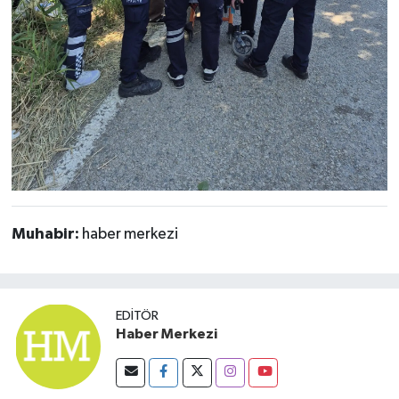
Susurluk
TARİHTE BUGÜN
TEKNOLOJİ
Trend
TÜRKİYE
Muhabir:
haber merkezi
VİZYONDAKİLER
YAŞAM
EDITÖR
Haber Merkezi