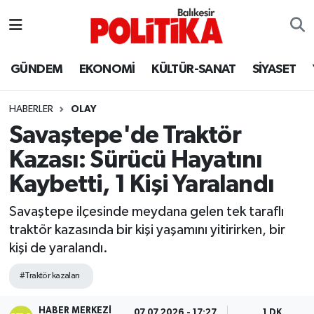
ASTROLOJİ
Balıkesir Nöbetçi Eczaneler
GÜNDEM
EKONOMİ
KÜLTÜR-SANAT
SİYASET
Ayvalık
Balıkesir Hava Durumu
HABERLER
OLAY
Balya
Balıkesir Namaz Vakitleri
Savaştepe'de Traktör
Kazası: Sürücü Hayatını
Bandırma
Balıkesir Trafik Yoğunluk Haritası
Kaybetti, 1 Kişi Yaralandı
Bigadiç
Süper Lig Puan Durumu ve Fikstür
Savaştepe ilçesinde meydana gelen tek taraflı
traktör kazasında bir kişi yaşamını yitirirken, bir
BİYOGRAFİLER
Tüm Manşetler
kişi de yaralandı.
Burhaniye
Son Dakika Haberleri
#Traktör kazaları
ÇEVRE
Haber Arşivi
HABER MERKEZI
07.07.2026 - 17:27
1 DK