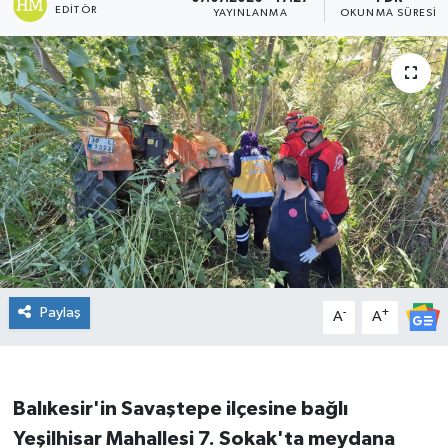
EDITÖR
YAYINLANMA
OKUNMA SÜRESI
DÜNYA
Dursunbey
Edremit
EĞİTİM
EKONOMİ
Erdek
Paylaş
-
+
A
A
Gömeç
Gönen
Balıkesir'in Savaştepe ilçesine bağlı
Yeşilhisar Mahallesi 7. Sokak'ta meydana
Havran