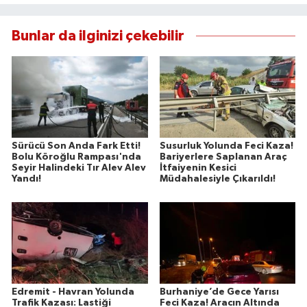
Bunlar da ilginizi çekebilir
Sürücü Son Anda Fark Etti!
Susurluk Yolunda Feci Kaza!
Bolu Köroğlu Rampası'nda
Bariyerlere Saplanan Araç
Seyir Halindeki Tır Alev Alev
İtfaiyenin Kesici
Yandı!
Müdahalesiyle Çıkarıldı!
Edremit - Havran Yolunda
Burhaniye’de Gece Yarısı
Trafik Kazası: Lastiği
Feci Kaza! Aracın Altında