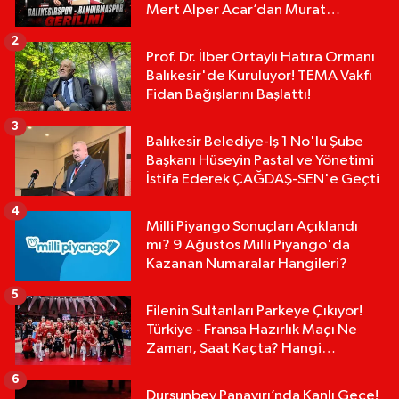
Mert Alper Acar’dan Murat
Karakoyun'a Sert Tepki!
2
Prof. Dr. İlber Ortaylı Hatıra Ormanı
Balıkesir'de Kuruluyor! TEMA Vakfı
Fidan Bağışlarını Başlattı!
3
Balıkesir Belediye-İş 1 No'lu Şube
Başkanı Hüseyin Pastal ve Yönetimi
İstifa Ederek ÇAĞDAŞ-SEN'e Geçti
4
Milli Piyango Sonuçları Açıklandı
mı? 9 Ağustos Milli Piyango'da
Kazanan Numaralar Hangileri?
5
Filenin Sultanları Parkeye Çıkıyor!
Türkiye - Fransa Hazırlık Maçı Ne
Zaman, Saat Kaçta? Hangi
Kanalda?
6
Dursunbey Panayırı’nda Kanlı Gece!