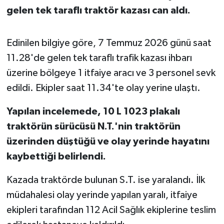
gelen tek taraflı traktör kazası can aldı.
İvrindi
Edinilen bilgiye göre, 7 Temmuz 2026 günü saat
KENT GÜNDEMİ
11.28'de gelen tek taraflı trafik kazası ihbarı
üzerine bölgeye 1 itfaiye aracı ve 3 personel sevk
Kepsut
edildi. Ekipler saat 11.34'te olay yerine ulaştı.
KÜLTÜR-SANAT
Yapılan incelemede, 10 L 1023 plakalı
MAGAZİN
traktörün sürücüsü N.T.'nin traktörün
üzerinden düştüğü ve olay yerinde hayatını
MANŞET
kaybettiği belirlendi.
Manyas
Kazada traktörde bulunan S.T. ise yaralandı. İlk
müdahalesi olay yerinde yapılan yaralı, itfaiye
OLAY
ekipleri tarafından 112 Acil Sağlık ekiplerine teslim