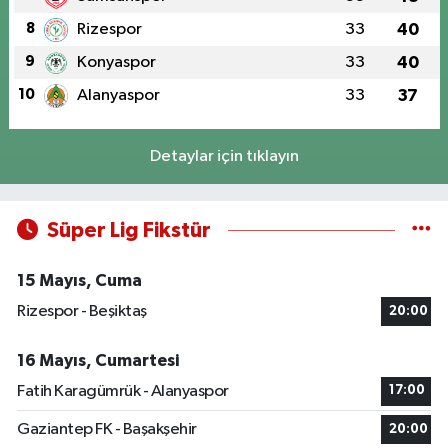
8
Rizespor
33
40
9
Konyaspor
33
40
10
Alanyaspor
33
37
Detaylar için tıklayın
Süper Lig Fikstür
15 Mayıs, Cuma
Rizespor - Beşiktaş
20:00
16 Mayıs, Cumartesi
Fatih Karagümrük - Alanyaspor
17:00
Gaziantep FK - Başakşehir
20:00