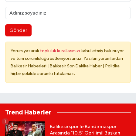
Gönder
Yorum yazarak
topluluk kurallarımızı
kabul etmiş bulunuyor
ve tüm sorumluluğu üstleniyorsunuz. Yazılan yorumlardan
Balıkesir Haberleri | Balıkesir Son Dakika Haber | Politika
hiçbir şekilde sorumlu tutulamaz.
Trend Haberler
1
Balıkesirspor le Bandırmaspor
Arasında ‘10.5’ Gerilimi! Başkan