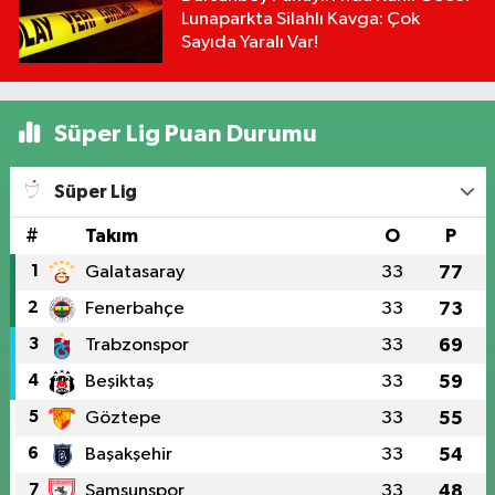
Lunaparkta Silahlı Kavga: Çok
Sayıda Yaralı Var!
Süper Lig Puan Durumu
Süper Lig
#
Takım
O
P
1
Galatasaray
33
77
2
Fenerbahçe
33
73
3
Trabzonspor
33
69
4
Beşiktaş
33
59
5
Göztepe
33
55
6
Başakşehir
33
54
7
Samsunspor
33
48