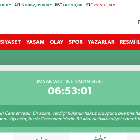
0380
6862,09000
14.598,00
79.591,74
ALTIN
BİST
BTC
SİYASET
YAŞAM
OLAY
SPOR
YAZARLAR
RESMİ 
İMSAK VAKTİNE KALAN SÜRE
06:53:01
iri Cennet’tedir. Bir adam, verdiği hükmün haksız olduğunu bile bile h
rını zâyi eder, bu da Cehennem’dedir. Bir kâdı da hakka riâyet ederek hü