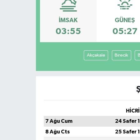
DÜNYA
İMSAK
GÜNEŞ
Dursunbey
03:55
05:27
Edremit
Akçakale
Birecik
EĞİTİM
EKONOMİ
Erdek
Gömeç
HİCRİ
7 Ağu Cum
24 Safer 
Gönen
8 Ağu Cts
25 Safer 
Havran