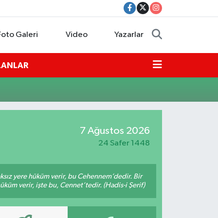
Foto Galeri
Video
Yazarlar
İLANLAR
7 Ağustos 2026
24 Safer 1448
aksız yere hüküm verir, bu Cehennem’dedir. Bir
küm verir, işte bu, Cennet’tedir. (Hadis-i Şerif)