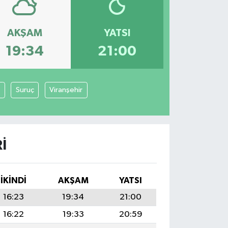
AKŞAM
YATSI
19:34
21:00
Suruç
Viranşehir
I
İKINDI
AKŞAM
YATSI
16:23
19:34
21:00
16:22
19:33
20:59