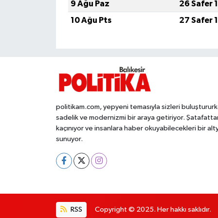
9 Ağu Paz
26 Safer 
10 Ağu Pts
27 Safer 
İvrindi
KENT GÜNDEMİ
Kepsut
KÜLTÜR-SANAT
politikam.com, yepyeni temasıyla sizleri buluşturur
sadelik ve modernizmi bir araya getiriyor. Şatafatta
MAGAZİN
kaçınıyor ve insanlara haber okuyabilecekleri bir alt
sunuyor.
MANŞET
Manyas
OLAY
RSS
Copyright © 2025. Her hakkı saklıdır.