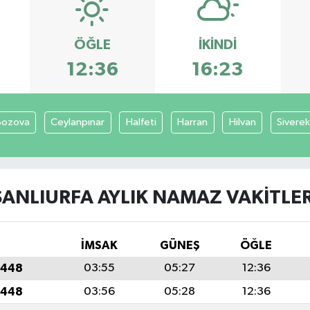
ÖĞLE
İKINDI
12:36
16:23
Bozova
Ceylanpınar
Halfeti
Harran
Hilvan
Siverek
ŞANLIURFA AYLIK NAMAZ VAKITLER
İMSAK
GÜNEŞ
ÖĞLE
1448
03:55
05:27
12:36
1448
03:56
05:28
12:36