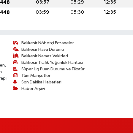
1448
03:57
05:29
12:35
1448
03:59
05:30
12:35
Balıkesir Nöbetçi Eczaneler
Balıkesir Hava Durumu
Balıkesir Namaz Vakitleri
Balıkesir Trafik Yoğunluk Haritası
ken,
Süper Lig Puan Durumu ve Fikstür
n
Tüm Manşetler
yapı
Son Dakika Haberleri
Haber Arşivi