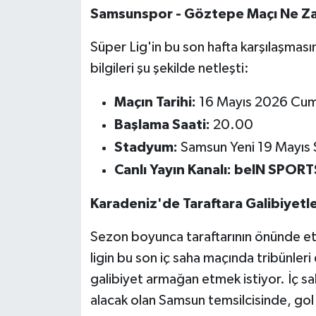
OTOMOTİV
Samsunspor - Göztepe Maçı Ne Za
Resmi İlanlar
Süper Lig'in bu son hafta karşılaşması
bilgileri şu şekilde netleşti:
SAĞLIK
Maçın Tarihi:
16 Mayıs 2026 Cuma
Savaştepe
Başlama Saati:
20.00
Stadyum:
Samsun Yeni 19 Mayıs
SEYAHAT
Canlı Yayın Kanalı:
beIN SPORT
SİYASET
Karadeniz'de Taraftara Galibiyetl
Sındırgı
Sezon boyunca taraftarının önünde et
SPOR
ligin bu son iç saha maçında tribünleri
galibiyet armağan etmek istiyor. İç sa
SÜRMANŞET
alacak olan Samsun temsilcisinde, gol