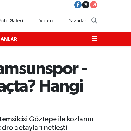
Foto Galeri
Video
Yazarlar
İLANLAR
Samsunspor -
açta? Hangi
emsilcisi Göztepe ile kozlarını
ro detayları netleşti.