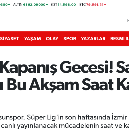
0380
6862,09000
14.598,00
79.591,74
ALTIN
BİST
BTC
SİYASET
YAŞAM
OLAY
SPOR
YAZARLAR
RESMİ 
 Kapanış Gecesi! 
 Bu Akşam Saat K
unspor, Süper Lig'in son haftasında İzmir t
canlı yayınlanacak mücadelenin saat ve kad