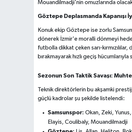
Mouandilmadji'nin omuzlarında olaca
Susurluk
Göztepe Deplasmanda Kapanışı İyi
TARİHTE BUGÜN
Konuk ekip Göztepe ise zorlu Samsun
TEKNOLOJİ
dönerek İzmir'e moralli dönmeyi hedef
futbolla dikkat çeken sarı-kırmızılılar
Trend
bırakmayarak hızlı geçiş hücumlarıyla 
TÜRKİYE
Sezonun Son Taktik Savaşı: Muhte
VİZYONDAKİLER
Teknik direktörlerin bu akşamki pres
YAŞAM
güçlü kadrolar şu şekilde listelendi:
Samsunspor:
Okan, Zeki, Yunus,
Elayis, Coulibaly, Mouandilmadji
Göztepe:
Lis, Allan, Heliton, Bo