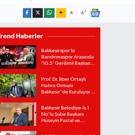
-
+
A
A
Trend Haberler
Balıkesirspor le
Bandırmaspor Arasında
‘10.5’ Gerilimi! Başkan
Mert Alper Acar’dan
Murat Karakoyun'a Sert
Prof. Dr. İlber Ortaylı
Tepki!
Hatıra Ormanı
Balıkesir'de Kuruluyor!
TEMA Vakfı Fidan
Bağışlarını Başlattı!
Balıkesir Belediye-İş 1
No'lu Şube Başkanı
Hüseyin Pastal ve
Yönetimi İstifa Ederek
ÇAĞDAŞ-SEN'e Geçti