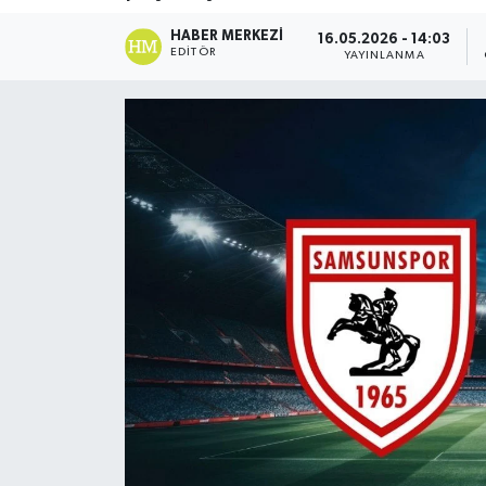
DÜNYA
HABER MERKEZI
16.05.2026 - 14:03
EDITÖR
YAYINLANMA
Dursunbey
Edremit
EĞİTİM
EKONOMİ
Erdek
Gömeç
Gönen
Havran