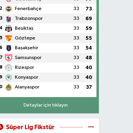
2
Fenerbahçe
33
73
3
Trabzonspor
33
69
4
Beşiktaş
33
59
5
Göztepe
33
55
6
Başakşehir
33
54
7
Samsunspor
33
48
8
Rizespor
33
40
9
Konyaspor
33
40
0
Alanyaspor
33
37
Detaylar için tıklayın
Süper Lig Fikstür