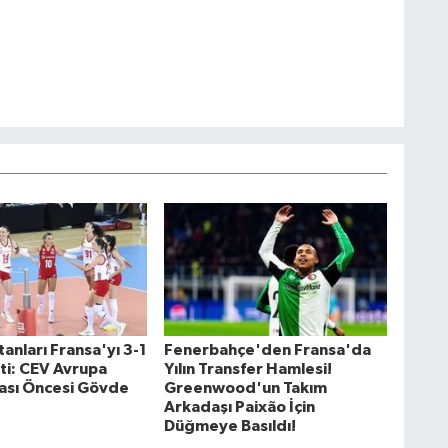
ltanları Fransa'yı 3-1
Fenerbahçe'den Fransa'da
ti: CEV Avrupa
Yılın Transfer Hamlesi!
ası Öncesi Gövde
Greenwood'un Takım
Arkadaşı Paixão İçin
Düğmeye Basıldı!