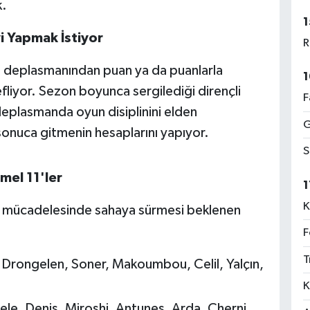
k.
1
 Yapmak İstiyor
R
 deplasmanından puan ya da puanlarla
1
liyor. Sezon boyunca sergilediği dirençli
F
, deplasmanda oyun disiplinini elden
G
sonuca gitmenin hesaplarını yapıyor.
S
mel 11'ler
1
K
tij mücadelesinde sahaya sürmesi beklenen
F
T
 Drongelen, Soner, Makoumbou, Celil, Yalçın,
K
kele, Denis, Miroshi, Antunes, Arda, Cherni,