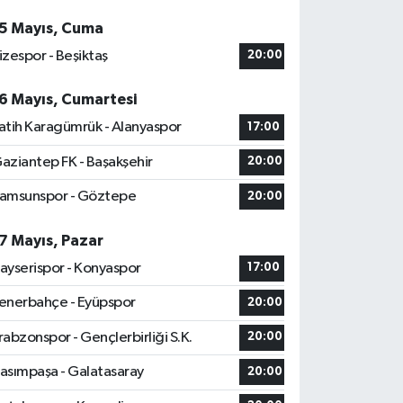
5 Mayıs, Cuma
izespor - Beşiktaş
20:00
6 Mayıs, Cumartesi
atih Karagümrük - Alanyaspor
17:00
aziantep FK - Başakşehir
20:00
amsunspor - Göztepe
20:00
7 Mayıs, Pazar
ayserispor - Konyaspor
17:00
enerbahçe - Eyüpspor
20:00
rabzonspor - Gençlerbirliği S.K.
20:00
asımpaşa - Galatasaray
20:00