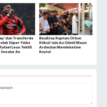
ay'dan Transferde
Beşiktaş Kaptanı Orkun
oluk Süper Yıldız
Kökçü'nün Acı Günü! Maçın
afael Leao Teklifi
Ardından Memleketine
, İmzalar An
Koştu!