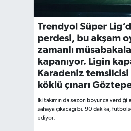
İvrindi
Trendyol Süper Lig
KENT GÜNDEMİ
perdesi, bu akşam o
Kepsut
zamanlı müsabakala
KÜLTÜR-SANAT
kapanıyor. Ligin kap
Karadeniz temsilcisi
MAGAZİN
köklü çınarı Göztepe’
MANŞET
İki takımın da sezon boyunca verdiği 
Manyas
sahaya çıkacağı bu 90 dakika, futbolse
ediyor.
OLAY