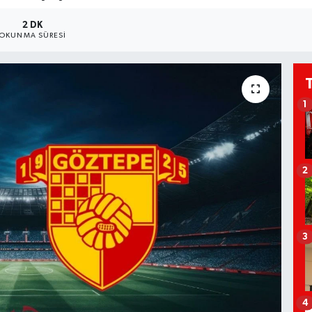
2 DK
OKUNMA SÜRESI
1
2
3
4