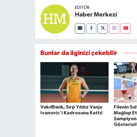
EDITÖR
Haber Merkezi
Bunlar da ilginizi çekebilir
VakıfBank, Sırp Yıldız Vanja
Filenin Su
Ivanovic'i Kadrosuna Kattı!
Mağlup Et
Şampiyon
Gösterisi!