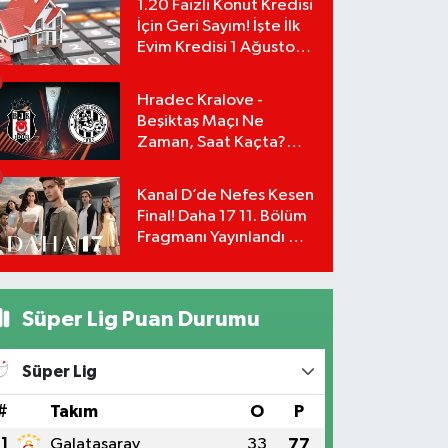
1.20 Faizli Konut Kredisi
İçin Geri Sayım! İşte İlk
Evim Kredisi 1 Ağustos
Başvuru Şartları ve
Hesaplama Tablosu:
Hradec Kralove -
Beşiktaş Maçı Ne
Zaman, Saat Kaçta?
UEFA Avrupa Ligi 3. Ön
Eleme Turu Yayın
Kanal D’de Nefes Kesen
Detayları!
Final! Daha 17 11. Bölüm
Fragmanı Yayınlandı Mı?
Leyla ve Aras İçin Yolun
Sonu Mu?
Süper Lig Puan Durumu
Süper Lig
#
Takım
O
P
1
Galatasaray
33
77