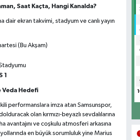
man, Saat Kaçta, Hangi Kanalda?
na dair ekran takvimi, stadyum ve canlı yayın
rtesi (Bu Akşam)
 Stadyumu
S 1
e Veda Hedefi
1
kili performanslara imza atan Samsunspor,
 dolduracak olan kırmızı-beyazlı sevdalılarına
ha avantajını ve coşkulu atmosferi arkasına
 yollarında en büyük sorumluluk yine Marius