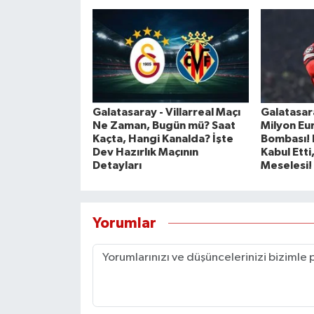
Galatasaray - Villarreal Maçı
Galatasar
Ne Zaman, Bugün mü? Saat
Milyon Eur
Kaçta, Hangi Kanalda? İşte
Bombası! R
Dev Hazırlık Maçının
Kabul Etti
Detayları
Meselesi!
Yorumlar