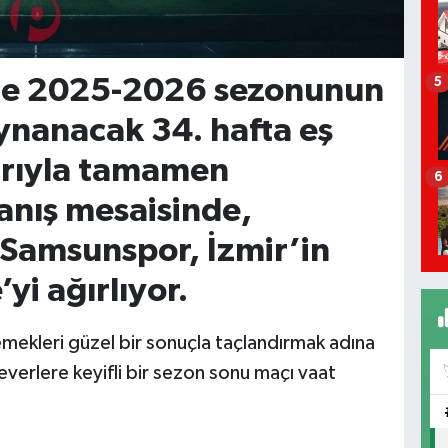
’de 2025-2026 sezonunun
5
ynanacak 34. hafta eş
rıyla tamamen
6
anış mesaisinde,
 Samsunspor, İzmir’in
yi ağırlıyor.
emekleri güzel bir sonuçla taçlandırmak adına
verlere keyifli bir sezon sonu maçı vaat