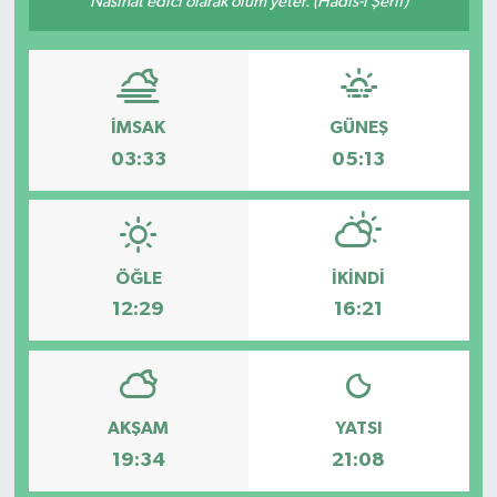
Nasihat edici olarak ölüm yeter. (Hadis-i Şerif)
DÜNYA
Dursunbey
İMSAK
GÜNEŞ
Edremit
03:33
05:13
EĞİTİM
EKONOMİ
ÖĞLE
İKINDI
12:29
16:21
Erdek
Gömeç
AKŞAM
YATSI
Gönen
19:34
21:08
Havran