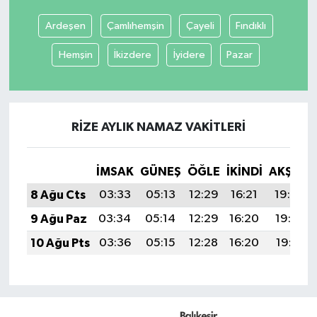
Ardeşen
Çamlıhemşin
Çayeli
Fındıklı
İvrindi
Hemşin
İkizdere
İyidere
Pazar
KENT GÜNDEMİ
Kepsut
RIZE AYLIK NAMAZ VAKITLERI
KÜLTÜR-SANAT
İMSAK
GÜNEŞ
ÖĞLE
İKINDI
AKŞAM
MAGAZİN
8 Ağu Cts
03:33
05:13
12:29
16:21
19:34
MANŞET
9 Ağu Paz
03:34
05:14
12:29
16:20
19:33
10 Ağu Pts
03:36
05:15
12:28
16:20
19:31
Manyas
OLAY