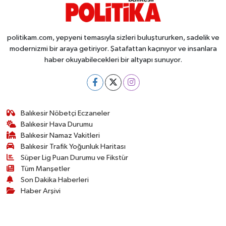
OTOMOTİV
Resmi İlanlar
politikam.com, yepyeni temasıyla sizleri buluştururken, sadelik ve
modernizmi bir araya getiriyor. Şatafattan kaçınıyor ve insanlara
SAĞLIK
haber okuyabilecekleri bir altyapı sunuyor.
Savaştepe
SEYAHAT
Balıkesir Nöbetçi Eczaneler
Balıkesir Hava Durumu
SİYASET
Balıkesir Namaz Vakitleri
Balıkesir Trafik Yoğunluk Haritası
Sındırgı
Süper Lig Puan Durumu ve Fikstür
Tüm Manşetler
Son Dakika Haberleri
SPOR
Haber Arşivi
SÜRMANŞET