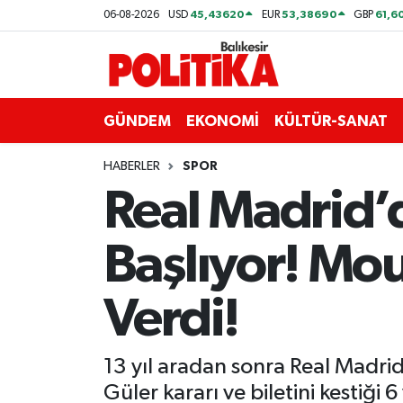
45,43620
53,38690
61,6
06-08-2026
USD
EUR
GBP
ASTROLOJİ
Balıkesir Nöbetçi Eczaneler
Ayvalık
Balıkesir Hava Durumu
GÜNDEM
EKONOMİ
KÜLTÜR-SANAT
Balya
Balıkesir Namaz Vakitleri
HABERLER
SPOR
Real Madrid’
Bandırma
Balıkesir Trafik Yoğunluk Haritası
Başlıyor! Mou
Bigadiç
Süper Lig Puan Durumu ve Fikstür
BİYOGRAFİLER
Tüm Manşetler
Verdi!
Burhaniye
Son Dakika Haberleri
13 yıl aradan sonra Real Madri
ÇEVRE
Haber Arşivi
Güler kararı ve biletini kestiği 6 