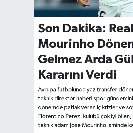
İvrindi
Son Dakika: Rea
KENT GÜNDEMİ
Mourinho Dönemi
Kepsut
Gelmez Arda Güle
KÜLTÜR-SANAT
Kararını Verdi
MAGAZİN
Avrupa futbolunda yaz transfer dönemi
MANŞET
teknik direktör haberi spor gündemin
Manyas
dönemde patlak veren iç krizler ve s
Florentino Perez, kulübü çok iyi bilen, 
OLAY
teknik adam Jose Mourinho isminde kar