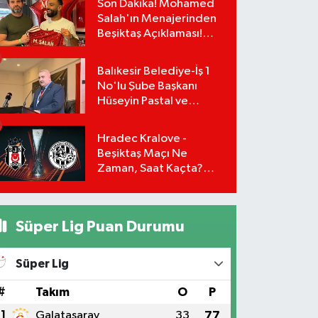
Son Dakika! Mohamed
Salah'ın Menajerinden
Beşiktaş Açıklaması!
Transfer Gerçekleşiyor
mu?
Balıkesir Belediye-İş 1
No'lu Şube Başkanı
Hüseyin Pastal ve
Yönetimi İstifa Ederek
ÇAĞDAŞ-SEN'e Geçti
Hradec Kralove -
Beşiktaş Maçı Ne
Zaman, Saat Kaçta?
UEFA Avrupa Ligi 3. Ön
Eleme Turu Yayın
Detayları!
Süper Lig Puan Durumu
Süper Lig
#
Takım
O
P
1
Galatasaray
33
77