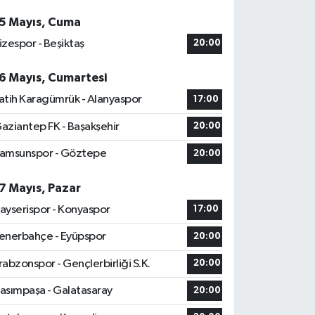
5 Mayıs, Cuma
izespor - Beşiktaş
20:00
6 Mayıs, Cumartesi
atih Karagümrük - Alanyaspor
17:00
aziantep FK - Başakşehir
20:00
amsunspor - Göztepe
20:00
7 Mayıs, Pazar
ayserispor - Konyaspor
17:00
enerbahçe - Eyüpspor
20:00
rabzonspor - Gençlerbirliği S.K.
20:00
asımpaşa - Galatasaray
20:00