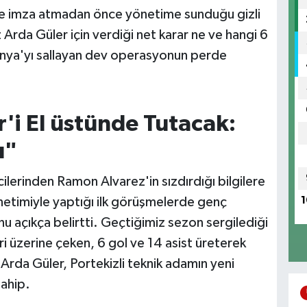
'e imza atmadan önce yönetime sunduğu gizli
ız Arda Güler için verdiği net karar ne ve hangi 6
İspanya'yı sallayan dev operasyonun perde
'i El üstünde Tutacak:
ı"
lerinden Ramon Alvarez'in sızdırdığı bilgilere
etimiyle yaptığı ilk görüşmelerde genç
1
u açıkça belirtti. Geçtiğimiz sezon sergilediği
i üzerine çeken, 6 gol ve 14 asist üreterek
rda Güler, Portekizli teknik adamın yeni
sahip.