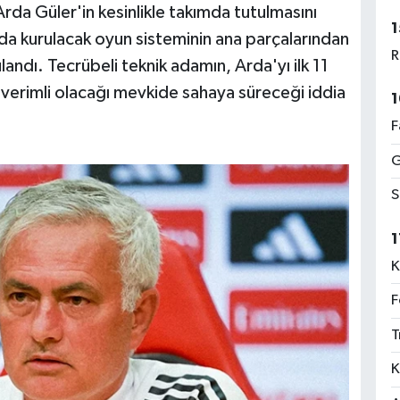
da Güler'in kesinlikle takımda tutulmasını
1
nda kurulacak oyun sisteminin ana parçalarından
R
landı. Tecrübeli teknik adamın, Arda'yı ilk 11
verimli olacağı mevkide sahaya süreceği iddia
1
F
G
S
1
K
F
T
K