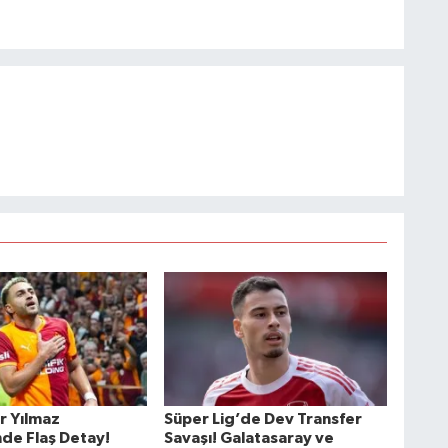
r Yılmaz
Süper Lig’de Dev Transfer
nde Flaş Detay!
Savaşı! Galatasaray ve