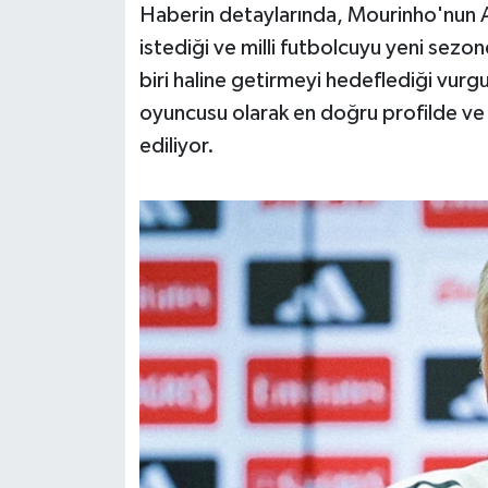
Haberin detaylarında, Mourinho'nun Ar
Susurluk
istediği ve milli futbolcuyu yeni sezo
TARİHTE BUGÜN
biri haline getirmeyi hedeflediği vurgu
oyuncusu olarak en doğru profilde ve 
TEKNOLOJİ
ediliyor.
Trend
TÜRKİYE
VİZYONDAKİLER
YAŞAM