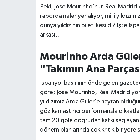
OTOMOTİV
Peki, Jose Mourinho'nun Real Madrid
raporda neler yer alıyor, milli yıldızım
Resmi İlanlar
dünya yıldızının bileti kesildi? İşte 
SAĞLIK
arkası…
Savaştepe
Mourinho Arda Güler
SEYAHAT
"Takımın Ana Parças
SİYASET
İspanyol basınının önde gelen gazeteci
göre; Jose Mourinho, Real Madrid yön
Sındırgı
yıldızımız Arda Güler'e hayran olduğun
göz kamaştırıcı performansla dikkatler
SPOR
tam 20 gole doğrudan katkı sağlayan A
dönem planlarında çok kritik bir yere 
SÜRMANŞET