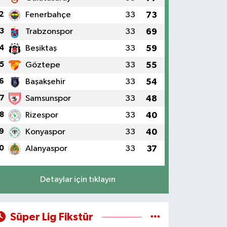
2
Fenerbahçe
33
73
3
Trabzonspor
33
69
4
Beşiktaş
33
59
5
Göztepe
33
55
6
Başakşehir
33
54
7
Samsunspor
33
48
8
Rizespor
33
40
9
Konyaspor
33
40
0
Alanyaspor
33
37
Detaylar için tıklayın
Süper Lig Fikstür