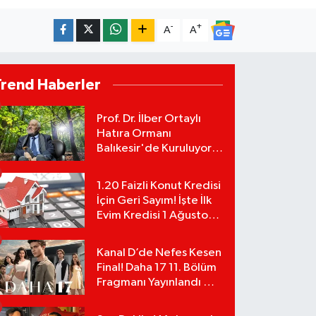
-
+
A
A
Trend Haberler
Prof. Dr. İlber Ortaylı
Hatıra Ormanı
Balıkesir'de Kuruluyor!
TEMA Vakfı Fidan
Bağışlarını Başlattı!
1.20 Faizli Konut Kredisi
İçin Geri Sayım! İşte İlk
Evim Kredisi 1 Ağustos
Başvuru Şartları ve
Hesaplama Tablosu:
Kanal D’de Nefes Kesen
Final! Daha 17 11. Bölüm
Fragmanı Yayınlandı Mı?
Leyla ve Aras İçin Yolun
Sonu Mu?