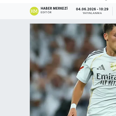
DÜNYA
HABER MERKEZI
04.06.2026 - 10:29
EDITÖR
YAYINLANMA
Dursunbey
Edremit
EĞİTİM
EKONOMİ
Erdek
Gömeç
Gönen
Havran