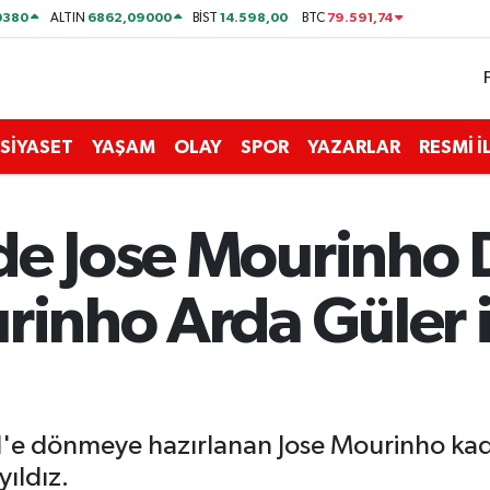
0380
6862,09000
14.598,00
79.591,74
ALTIN
BİST
BTC
SİYASET
YAŞAM
OLAY
SPOR
YAZARLAR
RESMİ 
de Jose Mourinho
rinho Arda Güler i
d'e dönmeye hazırlanan Jose Mourinho kadr
yıldız.