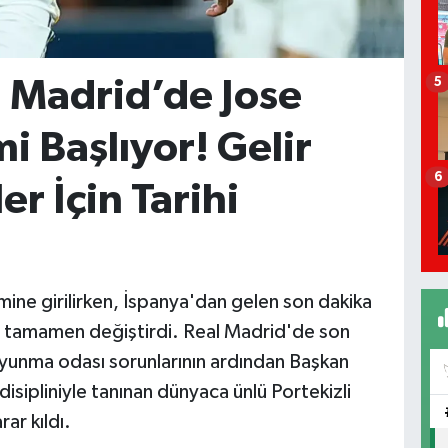
l Madrid’de Jose
5
 Başlıyor! Gelir
6
r İçin Tarihi
ne girilirken, İspanya'dan gelen son dakika
i tamamen değiştirdi. Real Madrid'de son
oyunma odası sorunlarının ardından Başkan
disipliniyle tanınan dünyaca ünlü Portekizli
ar kıldı.