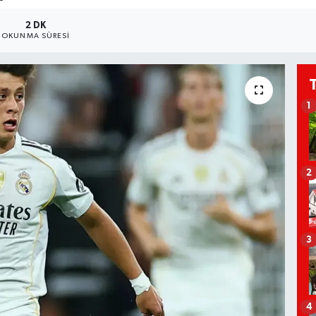
2 DK
OKUNMA SÜRESI
1
2
3
4