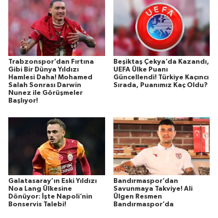
Trabzonspor’dan Fırtına
Beşiktaş Çekya’da Kazandı,
Gibi Bir Dünya Yıldızı
UEFA Ülke Puanı
Hamlesi Daha! Mohamed
Güncellendi! Türkiye Kaçıncı
Salah Sonrası Darwin
Sırada, Puanımız Kaç Oldu?
Nunez ile Görüşmeler
Başlıyor!
Galatasaray’ın Eski Yıldızı
Bandırmaspor’dan
Noa Lang Ülkesine
Savunmaya Takviye! Ali
Dönüyor: İşte Napoli’nin
Ülgen Resmen
Bonservis Talebi!
Bandırmaspor’da