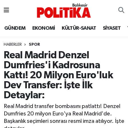
ASTROLOJİ
Balıkesir Nöbetçi Eczaneler
GÜNDEM
EKONOMİ
KÜLTÜR-SANAT
SİYASET
Ayvalık
Balıkesir Hava Durumu
HABERLER
SPOR
Balya
Balıkesir Namaz Vakitleri
Real Madrid Denzel
Dumfries'i Kadrosuna
Bandırma
Balıkesir Trafik Yoğunluk Haritası
Kattı! 20 Milyon Euro'luk
Bigadiç
Süper Lig Puan Durumu ve Fikstür
Dev Transfer: İşte İlk
Detaylar:
BİYOGRAFİLER
Tüm Manşetler
Real Madrid transfer bombasını patlattı! Denzel
Burhaniye
Son Dakika Haberleri
Dumfries 20 milyon Euro'ya Real Madrid'de.
Başkanlık seçimleri sonrası resmî imza atılıyor. İşte
ÇEVRE
Haber Arşivi