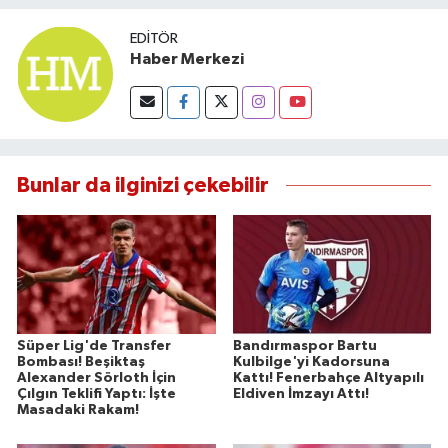
EDITÖR
Haber Merkezi
Bunlar da ilginizi çekebilir
Süper Lig'de Transfer
Bandırmaspor Bartu
Bombası! Beşiktaş
Kulbilge'yi Kadorsuna
Alexander Sörloth İçin
Kattı! Fenerbahçe Altyapılı
Çılgın Teklifi Yaptı: İşte
Eldiven İmzayı Attı!
Masadaki Rakam!