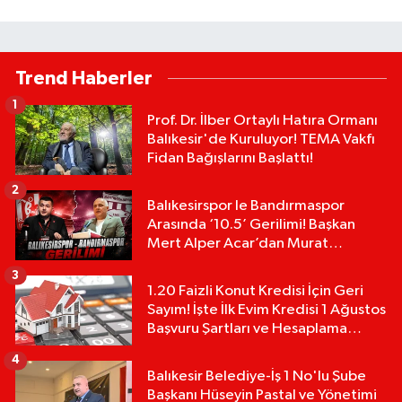
Trend Haberler
1
Prof. Dr. İlber Ortaylı Hatıra Ormanı
Balıkesir'de Kuruluyor! TEMA Vakfı
Fidan Bağışlarını Başlattı!
2
Balıkesirspor le Bandırmaspor
Arasında ‘10.5’ Gerilimi! Başkan
Mert Alper Acar’dan Murat
Karakoyun'a Sert Tepki!
3
1.20 Faizli Konut Kredisi İçin Geri
Sayım! İşte İlk Evim Kredisi 1 Ağustos
Başvuru Şartları ve Hesaplama
Tablosu:
4
Balıkesir Belediye-İş 1 No'lu Şube
Başkanı Hüseyin Pastal ve Yönetimi