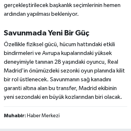
gerçekleştirilecek başkanlık seçimlerinin hemen
Susurluk
ardından yapılması bekleniyor.
TARİHTE BUGÜN
Savunmada Yeni Bir Güç
TEKNOLOJİ
Özellikle fiziksel gücü, hücum hattındaki etkili
Trend
bindirmeleri ve Avrupa kupalarındaki yüksek
deneyimiyle tanınan 28 yaşındaki oyuncu, Real
TÜRKİYE
Madrid'in önümüzdeki sezonki oyun planında kilit
bir rol üstlenecek. Savunmanın sağ kanadını
VİZYONDAKİLER
garanti altına alan bu transfer, Madrid ekibinin
YAŞAM
yeni sezondaki en büyük kozlarından biri olacak.
Muhabir:
Haber Merkezi