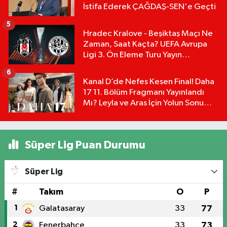
İstifa Ederek ÇAĞDAŞ-SEN'e Geçti
5
Hradec Kralove - Beşiktaş Maçı Ne
Zaman, Saat Kaçta? UEFA Avrupa
Ligi 3. Ön Eleme Turu Yayın
Detayları!
6
Kanal D’de Nefes Kesen Final! Daha
17 11. Bölüm Fragmanı Yayınlandı
Mı? Leyla ve Aras İçin Yolun Sonu
Mu?
Süper Lig Puan Durumu
Süper Lig
#
Takım
O
P
1
Galatasaray
33
77
2
Fenerbahçe
33
73