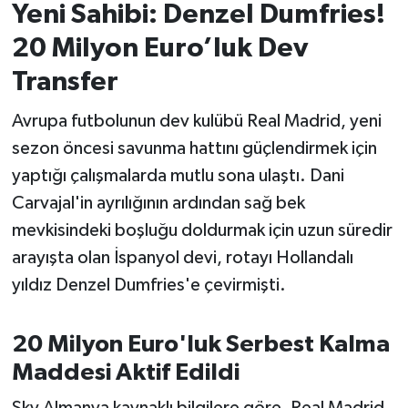
Yeni Sahibi: Denzel Dumfries!
İvrindi
20 Milyon Euro’luk Dev
Transfer
KENT GÜNDEMİ
Avrupa futbolunun dev kulübü Real Madrid, yeni
Kepsut
sezon öncesi savunma hattını güçlendirmek için
yaptığı çalışmalarda mutlu sona ulaştı. Dani
KÜLTÜR-SANAT
Carvajal'in ayrılığının ardından sağ bek
MAGAZİN
mevkisindeki boşluğu doldurmak için uzun süredir
arayışta olan İspanyol devi, rotayı Hollandalı
MANŞET
yıldız Denzel Dumfries'e çevirmişti.
Manyas
20 Milyon Euro'luk Serbest Kalma
OLAY
Maddesi Aktif Edildi