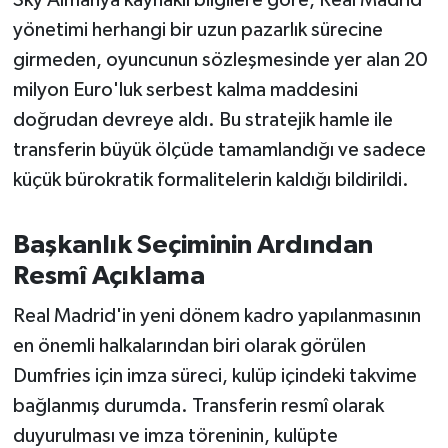
Sky Almanya kaynaklı bilgilere göre, Real Madrid
OTOMOTİV
yönetimi herhangi bir uzun pazarlık sürecine
Resmi İlanlar
girmeden, oyuncunun sözleşmesinde yer alan 20
milyon Euro'luk serbest kalma maddesini
SAĞLIK
doğrudan devreye aldı. Bu stratejik hamle ile
transferin büyük ölçüde tamamlandığı ve sadece
Savaştepe
küçük bürokratik formalitelerin kaldığı bildirildi.
SEYAHAT
Başkanlık Seçiminin Ardından
SİYASET
Resmî Açıklama
Sındırgı
Real Madrid'in yeni dönem kadro yapılanmasının
en önemli halkalarından biri olarak görülen
SPOR
Dumfries için imza süreci, kulüp içindeki takvime
bağlanmış durumda. Transferin resmî olarak
SÜRMANŞET
duyurulması ve imza töreninin, kulüpte