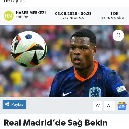
detaylar.
DÜNYA
HABER MERKEZI
03.06.2026 - 00:23
1 DK
EDITÖR
YAYINLANMA
OKUNMA SÜRESI
Dursunbey
Edremit
EĞİTİM
EKONOMİ
Erdek
Gömeç
Paylaş
-
+
A
A
Gönen
Real Madrid’de Sağ Bekin
Havran