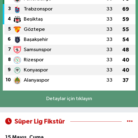
3
Trabzonspor
33
69
4
Beşiktaş
33
59
5
Göztepe
33
55
6
Başakşehir
33
54
7
Samsunspor
33
48
8
Rizespor
33
40
9
Konyaspor
33
40
10
Alanyaspor
33
37
Detaylar için tıklayın
Süper Lig Fikstür
15 Mayıs, Cuma