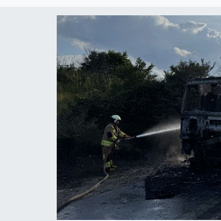
DÜNYA
Dursunbey
Edremit
EĞİTİM
EKONOMİ
Erdek
Gömeç
Gönen
Havran