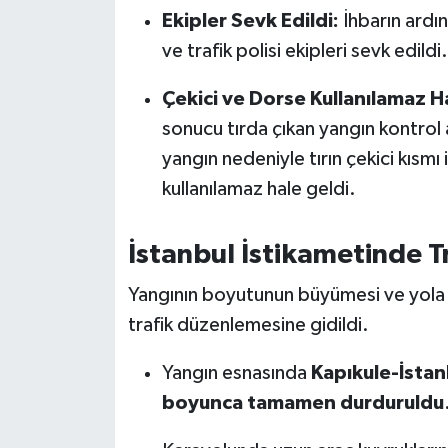
OTOMOTİV
Ekipler Sevk Edildi:
İhbarın ardın
ve trafik polisi ekipleri sevk edildi.
Resmi İlanlar
Çekici ve Dorse Kullanılamaz H
SAĞLIK
sonucu tırda çıkan yangın kontrol
yangın nedeniyle tırın çekici kısm
Savaştepe
kullanılamaz hale geldi.
SEYAHAT
İstanbul İstikametinde T
SİYASET
Yangının boyutunun büyümesi ve yola y
Sındırgı
trafik düzenlemesine gidildi.
SPOR
Yangın esnasında
Kapıkule-İstanb
boyunca tamamen durduruldu
SÜRMANŞET