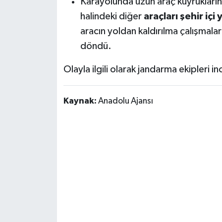
Karayolunda uzun araç kuyruklarının
Susurluk
halindeki diğer
araçları şehir içi
aracın yoldan kaldırılma çalışmalar
TARİHTE BUGÜN
döndü.
TEKNOLOJİ
Olayla ilgili olarak jandarma ekipleri i
Trend
Kaynak:
Anadolu Ajansı
TÜRKİYE
VİZYONDAKİLER
YAŞAM