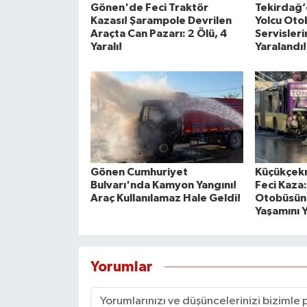
Gönen'de Feci Traktör
Tekirdağ’
Kazası! Şarampole Devrilen
Yolcu Otob
Araçta Can Pazarı: 2 Ölü, 4
Servisleri
Yaralı!
Yaralandı!
Gönen Cumhuriyet
Küçükçek
Bulvarı'nda Kamyon Yangını!
Feci Kaza
Araç Kullanılamaz Hale Geldi!
Otobüsüne
Yaşamını Y
Yorumlar