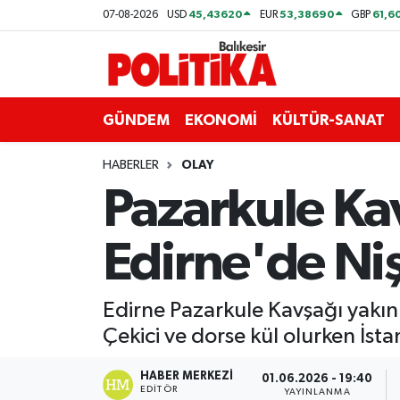
45,43620
53,38690
61,6
07-08-2026
USD
EUR
GBP
ASTROLOJİ
Balıkesir Nöbetçi Eczaneler
Ayvalık
Balıkesir Hava Durumu
GÜNDEM
EKONOMİ
KÜLTÜR-SANAT
Balya
Balıkesir Namaz Vakitleri
HABERLER
OLAY
Pazarkule Kav
Bandırma
Balıkesir Trafik Yoğunluk Haritası
Edirne'de Niş
Bigadiç
Süper Lig Puan Durumu ve Fikstür
BİYOGRAFİLER
Tüm Manşetler
Edirne Pazarkule Kavşağı yakınl
Çekici ve dorse kül olurken İst
Burhaniye
Son Dakika Haberleri
HABER MERKEZI
01.06.2026 - 19:40
ÇEVRE
Haber Arşivi
EDITÖR
YAYINLANMA