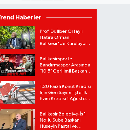
Trend Haberler
Prof. Dr. İlber Ortaylı
Hatıra Ormanı
Balıkesir'de Kuruluyor!
TEMA Vakfı Fidan
Bağışlarını Başlattı!
Balıkesirspor le
Bandırmaspor Arasında
‘10.5’ Gerilimi! Başkan
Mert Alper Acar’dan
Murat Karakoyun'a Sert
1.20 Faizli Konut Kredisi
Tepki!
İçin Geri Sayım! İşte İlk
Evim Kredisi 1 Ağustos
Başvuru Şartları ve
Hesaplama Tablosu:
Balıkesir Belediye-İş 1
No'lu Şube Başkanı
Hüseyin Pastal ve