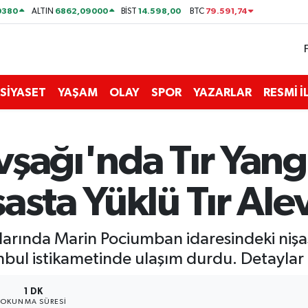
0380
6862,09000
14.598,00
79.591,74
ALTIN
BİST
BTC
SİYASET
YAŞAM
OLAY
SPOR
YAZARLAR
RESMİ 
şağı'nda Tır Yangı
asta Yüklü Tır Ale
arında Marin Pociumban idaresindeki nişast
anbul istikametinde ulaşım durdu. Detaylar
1 DK
OKUNMA SÜRESI