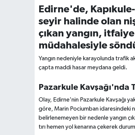
Edirne'de, Kapıkule-
İvrindi
seyir halinde olan ni
KENT GÜNDEMİ
çıkan yangın, itfaiye
müdahalesiyle sönd
Kepsut
Yangın nedeniyle karayolunda trafik ak
KÜLTÜR-SANAT
çapta maddi hasar meydana geldi.
MAGAZİN
Pazarkule Kavşağı'nda T
MANŞET
Olay, Edirne'nin Pazarkule Kavşağı yak
Manyas
göre, Marin Pociumban idaresindeki ni
belirlenemeyen bir nedenle yangın çıkt
OLAY
tırı hemen yol kenarına çekerek durumu 