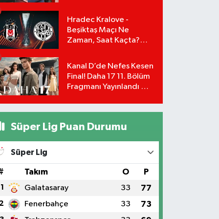
Yönetimi İstifa Ederek
ÇAĞDAŞ-SEN'e Geçti
Hradec Kralove -
Beşiktaş Maçı Ne
Zaman, Saat Kaçta?
UEFA Avrupa Ligi 3. Ön
Eleme Turu Yayın
Kanal D’de Nefes Kesen
Detayları!
Final! Daha 17 11. Bölüm
Fragmanı Yayınlandı Mı?
Leyla ve Aras İçin Yolun
Sonu Mu?
Süper Lig Puan Durumu
Süper Lig
#
Takım
O
P
1
Galatasaray
33
77
2
Fenerbahçe
33
73