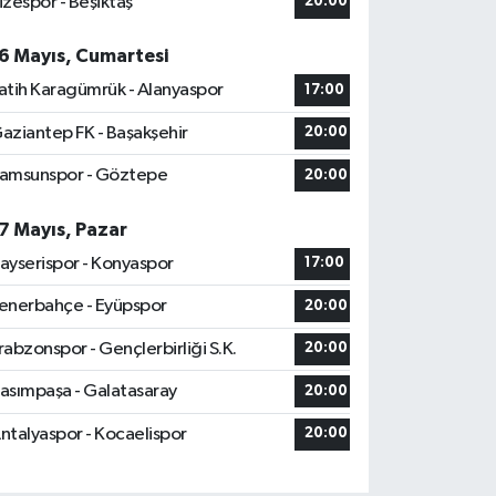
izespor - Beşiktaş
20:00
6 Mayıs, Cumartesi
atih Karagümrük - Alanyaspor
17:00
aziantep FK - Başakşehir
20:00
amsunspor - Göztepe
20:00
7 Mayıs, Pazar
ayserispor - Konyaspor
17:00
enerbahçe - Eyüpspor
20:00
rabzonspor - Gençlerbirliği S.K.
20:00
asımpaşa - Galatasaray
20:00
ntalyaspor - Kocaelispor
20:00