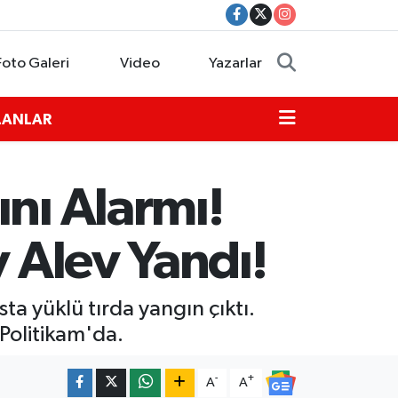
Foto Galeri
Video
Yazarlar
İLANLAR
nı Alarmı!
v Alev Yandı!
a yüklü tırda yangın çıktı.
 Politikam'da.
-
+
A
A