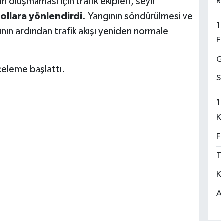
 oluşmaması için trafik ekipleri, seyir
R
 yollara yönlendirdi
. Yangının söndürülmesi ve
1
ının ardından trafik akışı yeniden normale
F
G
nceleme başlattı.
S
1
K
F
T
K
A