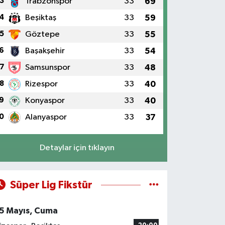
3
Trabzonspor
33
69
4
Beşiktaş
33
59
5
Göztepe
33
55
6
Başakşehir
33
54
7
Samsunspor
33
48
8
Rizespor
33
40
9
Konyaspor
33
40
0
Alanyaspor
33
37
Detaylar için tıklayın
Süper Lig Fikstür
5 Mayıs, Cuma