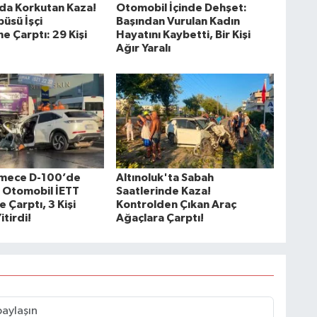
da Korkutan Kaza!
Otomobil İçinde Dehşet:
üsü İşçi
Başından Vurulan Kadın
ne Çarptı: 29 Kişi
Hayatını Kaybetti, Bir Kişi
Ağır Yaralı
mece D-100’de
Altınoluk'ta Sabah
: Otomobil İETT
Saatlerinde Kaza!
 Çarptı, 3 Kişi
Kontrolden Çıkan Araç
itirdi!
Ağaçlara Çarptı!