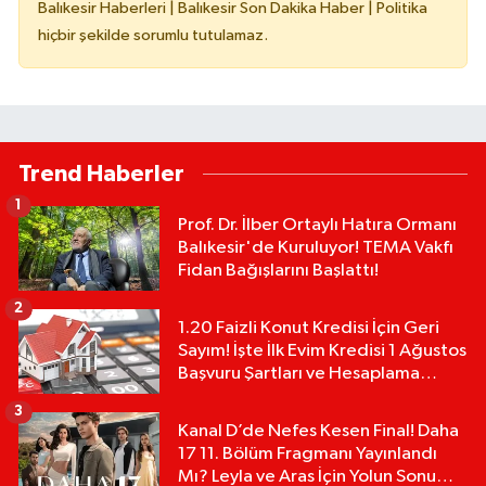
Balıkesir Haberleri | Balıkesir Son Dakika Haber | Politika
hiçbir şekilde sorumlu tutulamaz.
Trend Haberler
1
Prof. Dr. İlber Ortaylı Hatıra Ormanı
Balıkesir'de Kuruluyor! TEMA Vakfı
Fidan Bağışlarını Başlattı!
2
1.20 Faizli Konut Kredisi İçin Geri
Sayım! İşte İlk Evim Kredisi 1 Ağustos
Başvuru Şartları ve Hesaplama
Tablosu:
3
Kanal D’de Nefes Kesen Final! Daha
17 11. Bölüm Fragmanı Yayınlandı
Mı? Leyla ve Aras İçin Yolun Sonu