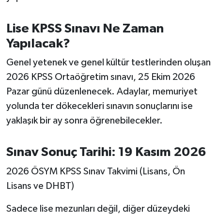
Susurluk
Lise KPSS Sınavı Ne Zaman
TARİHTE BUGÜN
Yapılacak?
TEKNOLOJİ
Genel yetenek ve genel kültür testlerinden oluşan
2026 KPSS Ortaöğretim sınavı, 25 Ekim 2026
Trend
Pazar günü düzenlenecek. Adaylar, memuriyet
yolunda ter dökecekleri sınavın sonuçlarını ise
TÜRKİYE
yaklaşık bir ay sonra öğrenebilecekler.
VİZYONDAKİLER
Sınav Sonuç Tarihi: 19 Kasım 2026
YAŞAM
2026 ÖSYM KPSS Sınav Takvimi (Lisans, Ön
Lisans ve DHBT)
Sadece lise mezunları değil, diğer düzeydeki