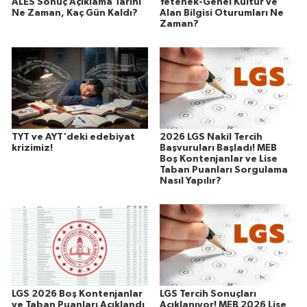
ALES Sonuç Açıklama Tarihi
Yetenek-Genel Kültür ve
Ne Zaman, Kaç Gün Kaldı?
Alan Bilgisi Oturumları Ne
Zaman?
TYT ve AYT'deki edebiyat
2026 LGS Nakil Tercih
krizimiz!
Başvuruları Başladı! MEB
Boş Kontenjanlar ve Lise
Taban Puanları Sorgulama
Nasıl Yapılır?
LGS 2026 Boş Kontenjanlar
LGS Tercih Sonuçları
ve Taban Puanları Açıklandı
Açıklanıyor! MEB 2026 Lise