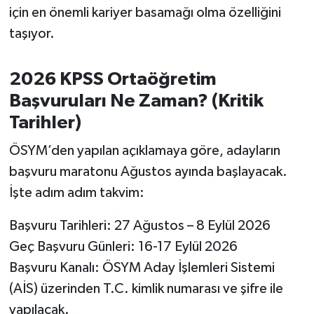
OTOMOTİV
için en önemli kariyer basamağı olma özelliğini
taşıyor.
Resmi İlanlar
SAĞLIK
2026 KPSS Ortaöğretim
Başvuruları Ne Zaman? (Kritik
Savaştepe
Tarihler)
SEYAHAT
ÖSYM’den yapılan açıklamaya göre, adayların
başvuru maratonu Ağustos ayında başlayacak.
SİYASET
İşte adım adım takvim:
Sındırgı
Başvuru Tarihleri: 27 Ağustos – 8 Eylül 2026
Geç Başvuru Günleri: 16-17 Eylül 2026
SPOR
Başvuru Kanalı: ÖSYM Aday İşlemleri Sistemi
(AİS) üzerinden T.C. kimlik numarası ve şifre ile
SÜRMANŞET
yapılacak.