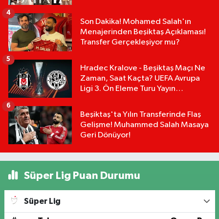
Mu?
4
Son Dakika! Mohamed Salah'ın
Menajerinden Beşiktaş Açıklaması!
Transfer Gerçekleşiyor mu?
5
Hradec Kralove - Beşiktaş Maçı Ne
Zaman, Saat Kaçta? UEFA Avrupa
Ligi 3. Ön Eleme Turu Yayın
Detayları!
6
Beşiktaş'ta Yılın Transferinde Flaş
Gelişme! Muhammed Salah Masaya
Geri Dönüyor!
Süper Lig Puan Durumu
Süper Lig