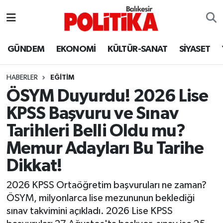
ASTROLOJİ
Balıkesir Nöbetçi Eczaneler
GÜNDEM
EKONOMİ
KÜLTÜR-SANAT
SİYASET
Ayvalık
Balıkesir Hava Durumu
HABERLER
EĞİTİM
Balya
Balıkesir Namaz Vakitleri
ÖSYM Duyurdu! 2026 Lise
KPSS Başvuru ve Sınav
Bandırma
Balıkesir Trafik Yoğunluk Haritası
Tarihleri Belli Oldu mu?
Bigadiç
Süper Lig Puan Durumu ve Fikstür
Memur Adayları Bu Tarihe
Dikkat!
BİYOGRAFİLER
Tüm Manşetler
2026 KPSS Ortaöğretim başvuruları ne zaman?
Burhaniye
Son Dakika Haberleri
ÖSYM, milyonlarca lise mezununun beklediği
sınav takvimini açıkladı. 2026 Lise KPSS
ÇEVRE
Haber Arşivi