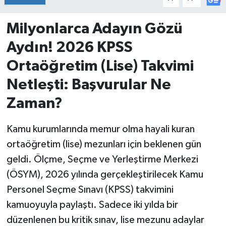
İvrindi
Milyonlarca Adayın Gözü
Aydın! 2026 KPSS
KENT GÜNDEMİ
Ortaöğretim (Lise) Takvimi
Kepsut
Netleşti: Başvurular Ne
Zaman?
KÜLTÜR-SANAT
MAGAZİN
Kamu kurumlarında memur olma hayali kuran
ortaöğretim (lise) mezunları için beklenen gün
MANŞET
geldi. Ölçme, Seçme ve Yerleştirme Merkezi
(ÖSYM), 2026 yılında gerçekleştirilecek Kamu
Manyas
Personel Seçme Sınavı (KPSS) takvimini
OLAY
kamuoyuyla paylaştı. Sadece iki yılda bir
düzenlenen bu kritik sınav, lise mezunu adaylar