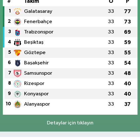
#
Takım
O
P
1
Galatasaray
33
77
2
Fenerbahçe
33
73
3
Trabzonspor
33
69
4
Beşiktaş
33
59
5
Göztepe
33
55
6
Başakşehir
33
54
7
Samsunspor
33
48
8
Rizespor
33
40
9
Konyaspor
33
40
10
Alanyaspor
33
37
Detaylar için tıklayın