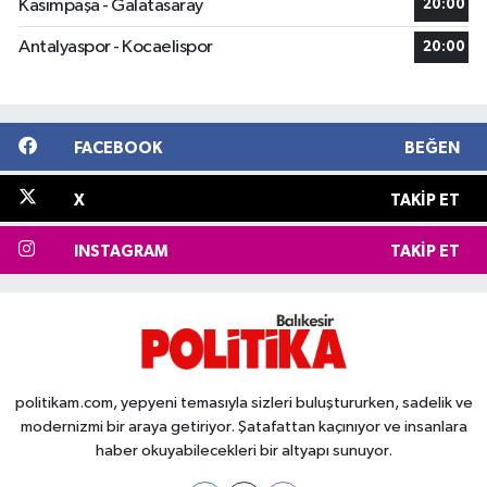
Kasımpaşa - Galatasaray
20:00
Antalyaspor - Kocaelispor
20:00
FACEBOOK
BEĞEN
X
TAKIP ET
INSTAGRAM
TAKIP ET
politikam.com, yepyeni temasıyla sizleri buluştururken, sadelik ve
modernizmi bir araya getiriyor. Şatafattan kaçınıyor ve insanlara
haber okuyabilecekleri bir altyapı sunuyor.