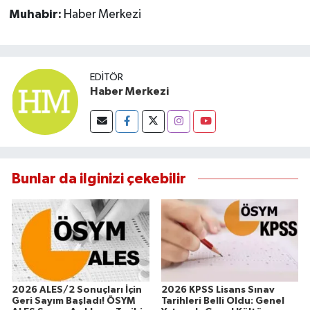
Muhabir:
Haber Merkezi
EDITÖR
Haber Merkezi
Bunlar da ilginizi çekebilir
2026 ALES/2 Sonuçları İçin
2026 KPSS Lisans Sınav
Geri Sayım Başladı! ÖSYM
Tarihleri Belli Oldu: Genel