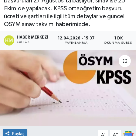
başvuruları 27 Ağustos'ta başlıyor, sınav ise 25
Ekim'de yapılacak. KPSS ortaöğretim başvuru
DÜNYA
ücreti ve şartları ile ilgili tüm detaylar ve güncel
ÖSYM sınav takvimi haberimizde.
Dursunbey
HABER MERKEZI
12.04.2026 - 15:37
1 DK
Edremit
EDITÖR
YAYINLANMA
OKUNMA SÜRESI
EĞİTİM
EKONOMİ
Erdek
Gömeç
Gönen
Paylaş
-
+
Havran
A
A