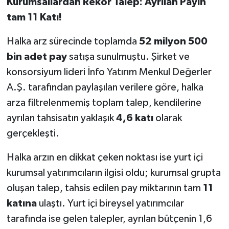
Kurumsallardan Rekor Talep: Ayrılan Payın
OTOMOTİV
tam 11 Katı!
Resmi İlanlar
Halka arz sürecinde toplamda
52 milyon 500
SAĞLIK
bin adet pay
satışa sunulmuştu. Şirket ve
konsorsiyum lideri İnfo Yatırım Menkul Değerler
Savaştepe
A.Ş. tarafından paylaşılan verilere göre, halka
arza filtrelenmemiş toplam talep, kendilerine
SEYAHAT
ayrılan tahsisatın yaklaşık
4,6 katı
olarak
gerçekleşti.
SİYASET
Halka arzın en dikkat çeken noktası ise yurt içi
Sındırgı
kurumsal yatırımcıların ilgisi oldu; kurumsal grupta
SPOR
oluşan talep, tahsis edilen pay miktarının tam
11
katına
ulaştı. Yurt içi bireysel yatırımcılar
SÜRMANŞET
tarafında ise gelen talepler, ayrılan bütçenin 1,6