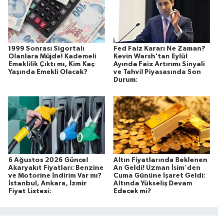
1999 Sonrası Sigortalı
Fed Faiz Kararı Ne Zaman?
Olanlara Müjde! Kademeli
Kevin Warsh'tan Eylül
Emeklilik Çıktı mı, Kim Kaç
Ayında Faiz Artırımı Sinyali
Yaşında Emekli Olacak?
ve Tahvil Piyasasında Son
Durum:
6 Ağustos 2026 Güncel
Altın Fiyatlarında Beklenen
Akaryakıt Fiyatları: Benzine
An Geldi! Uzman İsim'den
ve Motorine İndirim Var mı?
Cuma Gününe İşaret Geldi:
İstanbul, Ankara, İzmir
Altında Yükseliş Devam
Fiyat Listesi:
Edecek mi?