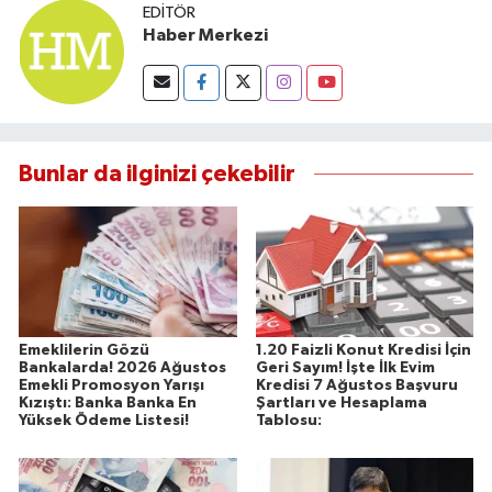
EDITÖR
Haber Merkezi
Bunlar da ilginizi çekebilir
Emeklilerin Gözü
1.20 Faizli Konut Kredisi İçin
Bankalarda! 2026 Ağustos
Geri Sayım! İşte İlk Evim
Emekli Promosyon Yarışı
Kredisi 7 Ağustos Başvuru
Kızıştı: Banka Banka En
Şartları ve Hesaplama
Yüksek Ödeme Listesi!
Tablosu: