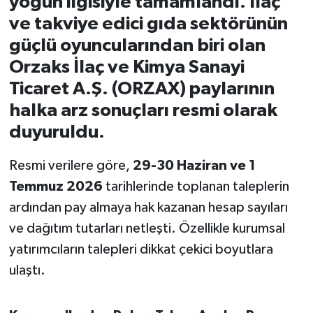
yoğun ilgisiyle tamamlandı. İlaç
ve takviye edici gıda sektörünün
İvrindi
güçlü oyuncularından biri olan
Orzaks İlaç ve Kimya Sanayi
KENT GÜNDEMİ
Ticaret A.Ş. (ORZAX) paylarının
Kepsut
halka arz sonuçları resmi olarak
duyuruldu.
KÜLTÜR-SANAT
Resmi verilere göre,
29-30 Haziran ve 1
MAGAZİN
Temmuz 2026
tarihlerinde toplanan taleplerin
ardından pay almaya hak kazanan hesap sayıları
MANŞET
ve dağıtım tutarları netleşti. Özellikle kurumsal
Manyas
yatırımcıların talepleri dikkat çekici boyutlara
ulaştı.
OLAY