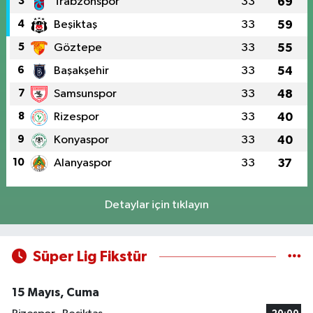
3
Trabzonspor
33
69
4
Beşiktaş
33
59
5
Göztepe
33
55
6
Başakşehir
33
54
7
Samsunspor
33
48
8
Rizespor
33
40
9
Konyaspor
33
40
10
Alanyaspor
33
37
Detaylar için tıklayın
Süper Lig Fikstür
15 Mayıs, Cuma