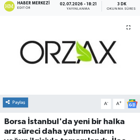
HABER MERKEZI
02.07.2026 - 18:21
3 DK
EDITÖR
YAYINLANMA
OKUNMA SÜRESI
DÜNYA
Dursunbey
Edremit
EĞİTİM
EKONOMİ
Erdek
Paylaş
-
+
A
A
Gömeç
Borsa İstanbul'da yeni bir halka
Gönen
arz süreci daha yatırımcıların
Havran