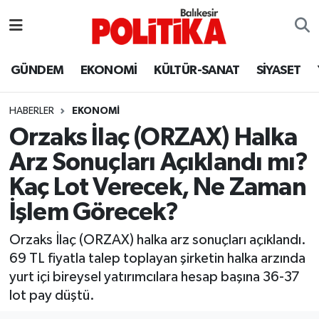
ASTROLOJİ
Balıkesir Nöbetçi Eczaneler
GÜNDEM
EKONOMİ
KÜLTÜR-SANAT
SİYASET
Ayvalık
Balıkesir Hava Durumu
HABERLER
EKONOMİ
Balya
Balıkesir Namaz Vakitleri
Orzaks İlaç (ORZAX) Halka
Arz Sonuçları Açıklandı mı?
Bandırma
Balıkesir Trafik Yoğunluk Haritası
Kaç Lot Verecek, Ne Zaman
Bigadiç
Süper Lig Puan Durumu ve Fikstür
İşlem Görecek?
BİYOGRAFİLER
Tüm Manşetler
Orzaks İlaç (ORZAX) halka arz sonuçları açıklandı.
69 TL fiyatla talep toplayan şirketin halka arzında
Burhaniye
Son Dakika Haberleri
yurt içi bireysel yatırımcılara hesap başına 36-37
lot pay düştü.
ÇEVRE
Haber Arşivi