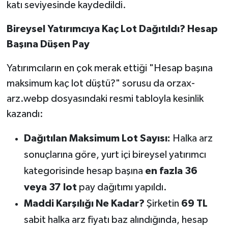
katı seviyesinde kaydedildi.
Susurluk
Bireysel Yatırımcıya Kaç Lot Dağıtıldı? Hesap
TARİHTE BUGÜN
Başına Düşen Pay
TEKNOLOJİ
Yatırımcıların en çok merak ettiği "Hesap başına
maksimum kaç lot düştü?" sorusu da orzax-
Trend
arz.webp dosyasındaki resmi tabloyla kesinlik
TÜRKİYE
kazandı:
Dağıtılan Maksimum Lot Sayısı:
Halka arz
VİZYONDAKİLER
sonuçlarına göre, yurt içi bireysel yatırımcı
YAŞAM
kategorisinde hesap başına
en fazla 36
veya 37 lot
pay dağıtımı yapıldı.
Maddi Karşılığı Ne Kadar?
Şirketin
69 TL
sabit halka arz fiyatı baz alındığında, hesap