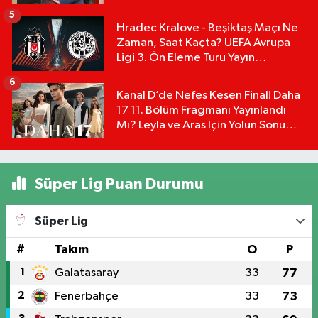
5
Hradec Kralove - Beşiktaş Maçı Ne
Zaman, Saat Kaçta? UEFA Avrupa
Ligi 3. Ön Eleme Turu Yayın
Detayları!
6
Kanal D’de Nefes Kesen Final! Daha
17 11. Bölüm Fragmanı Yayınlandı
Mı? Leyla ve Aras İçin Yolun Sonu
Mu?
Süper Lig Puan Durumu
Süper Lig
#
Takım
O
P
1
Galatasaray
33
77
2
Fenerbahçe
33
73