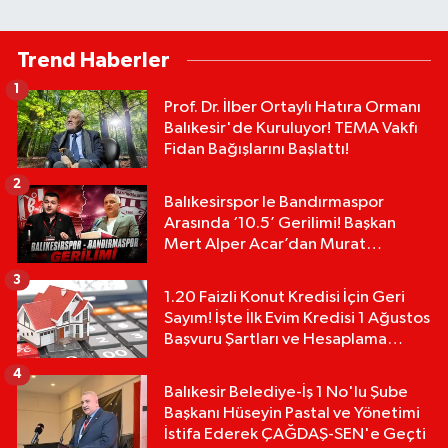
Trend Haberler
1
Prof. Dr. İlber Ortaylı Hatıra Ormanı
Balıkesir'de Kuruluyor! TEMA Vakfı
Fidan Bağışlarını Başlattı!
2
Balıkesirspor le Bandırmaspor
Arasında ‘10.5’ Gerilimi! Başkan
Mert Alper Acar’dan Murat
Karakoyun'a Sert Tepki!
3
1.20 Faizli Konut Kredisi İçin Geri
Sayım! İşte İlk Evim Kredisi 1 Ağustos
Başvuru Şartları ve Hesaplama
Tablosu:
4
Balıkesir Belediye-İş 1 No'lu Şube
Başkanı Hüseyin Pastal ve Yönetimi
İstifa Ederek ÇAĞDAŞ-SEN'e Geçti