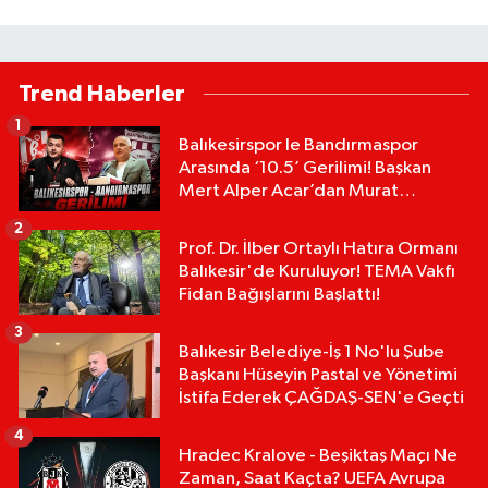
Trend Haberler
1
Balıkesirspor le Bandırmaspor
Arasında ‘10.5’ Gerilimi! Başkan
Mert Alper Acar’dan Murat
Karakoyun'a Sert Tepki!
2
Prof. Dr. İlber Ortaylı Hatıra Ormanı
Balıkesir'de Kuruluyor! TEMA Vakfı
Fidan Bağışlarını Başlattı!
3
Balıkesir Belediye-İş 1 No'lu Şube
Başkanı Hüseyin Pastal ve Yönetimi
İstifa Ederek ÇAĞDAŞ-SEN'e Geçti
4
Hradec Kralove - Beşiktaş Maçı Ne
Zaman, Saat Kaçta? UEFA Avrupa