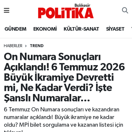
ASTROLOJİ
Balıkesir Nöbetçi Eczaneler
GÜNDEM
EKONOMİ
KÜLTÜR-SANAT
SİYASET
Ayvalık
Balıkesir Hava Durumu
HABERLER
TREND
Balya
Balıkesir Namaz Vakitleri
On Numara Sonuçları
Açıklandı! 6 Temmuz 2026
Bandırma
Balıkesir Trafik Yoğunluk Haritası
Büyük İkramiye Devretti
Bigadiç
Süper Lig Puan Durumu ve Fikstür
mi, Ne Kadar Verdi? İşte
Şanslı Numaralar…
BİYOGRAFİLER
Tüm Manşetler
6 Temmuz On Numara sonuçları ve kazandıran
Burhaniye
Son Dakika Haberleri
numaralar açıklandı! Büyük ikramiye ne kadar
oldu? MPİ bilet sorgulama ve kazanan listesi için
ÇEVRE
Haber Arşivi