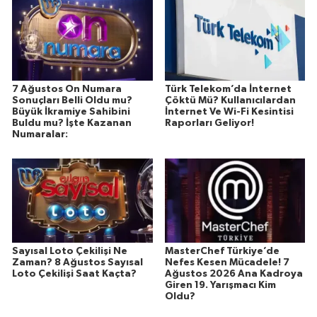
7 Ağustos On Numara
Türk Telekom’da İnternet
Sonuçları Belli Oldu mu?
Çöktü Mü? Kullanıcılardan
Büyük İkramiye Sahibini
İnternet Ve Wi-Fi Kesintisi
Buldu mu? İşte Kazanan
Raporları Geliyor!
Numaralar:
Sayısal Loto Çekilişi Ne
MasterChef Türkiye’de
Zaman? 8 Ağustos Sayısal
Nefes Kesen Mücadele! 7
Loto Çekilişi Saat Kaçta?
Ağustos 2026 Ana Kadroya
Giren 19. Yarışmacı Kim
Oldu?