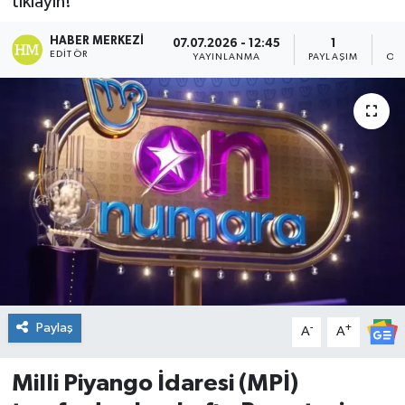
tıklayın!
DÜNYA
HABER MERKEZI
07.07.2026 - 12:45
1
EDITÖR
YAYINLANMA
PAYLAŞIM
OK
Dursunbey
Edremit
EĞİTİM
EKONOMİ
Erdek
Gömeç
Paylaş
-
+
A
A
Gönen
Milli Piyango İdaresi (MPİ)
Havran