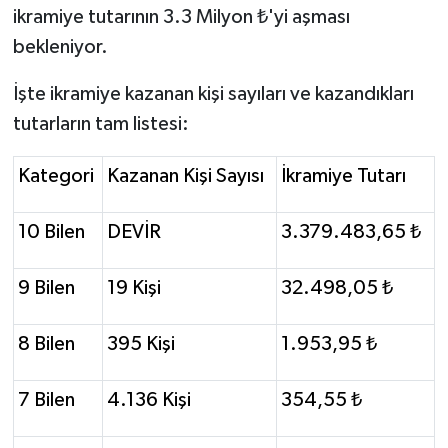
ikramiye tutarının 3.3 Milyon ₺'yi aşması
Susurluk
bekleniyor.
TARİHTE BUGÜN
İşte ikramiye kazanan kişi sayıları ve kazandıkları
TEKNOLOJİ
tutarların tam listesi:
Trend
Kategori
Kazanan Kişi Sayısı
İkramiye Tutarı
TÜRKİYE
10 Bilen
DEVİR
3.379.483,65 ₺
VİZYONDAKİLER
9 Bilen
19 Kişi
32.498,05 ₺
YAŞAM
8 Bilen
395 Kişi
1.953,95 ₺
7 Bilen
4.136 Kişi
354,55 ₺