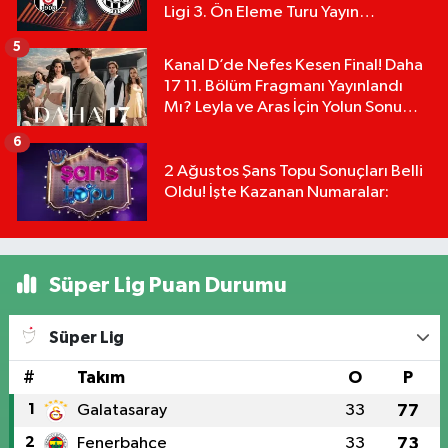
Ligi 3. Ön Eleme Turu Yayın
Detayları!
5
Kanal D’de Nefes Kesen Final! Daha
17 11. Bölüm Fragmanı Yayınlandı
Mı? Leyla ve Aras İçin Yolun Sonu
Mu?
6
2 Ağustos Şans Topu Sonuçları Belli
Oldu! İşte Kazanan Numaralar:
Süper Lig Puan Durumu
Süper Lig
#
Takım
O
P
1
Galatasaray
33
77
2
Fenerbahçe
33
73