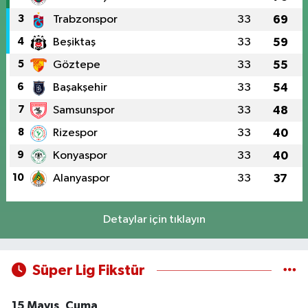
3
Trabzonspor
33
69
4
Beşiktaş
33
59
5
Göztepe
33
55
6
Başakşehir
33
54
7
Samsunspor
33
48
8
Rizespor
33
40
9
Konyaspor
33
40
10
Alanyaspor
33
37
Detaylar için tıklayın
Süper Lig Fikstür
15 Mayıs, Cuma