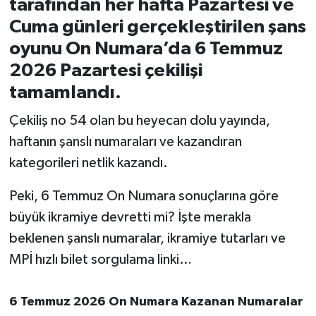
tarafından her hafta Pazartesi ve
Cuma günleri gerçekleştirilen şans
İvrindi
oyunu On Numara’da 6 Temmuz
2026 Pazartesi çekilişi
KENT GÜNDEMİ
tamamlandı.
Kepsut
Çekiliş no 54 olan bu heyecan dolu yayında,
haftanın şanslı numaraları ve kazandıran
KÜLTÜR-SANAT
kategorileri netlik kazandı.
MAGAZİN
Peki, 6 Temmuz On Numara sonuçlarına göre
MANŞET
büyük ikramiye devretti mi? İşte merakla
beklenen şanslı numaralar, ikramiye tutarları ve
Manyas
MPİ hızlı bilet sorgulama linki…
OLAY
6 Temmuz 2026 On Numara Kazanan Numaralar