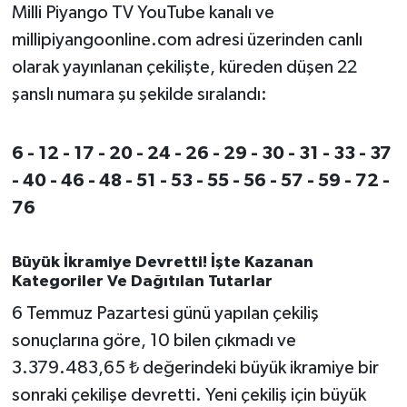
OTOMOTİV
Milli Piyango TV YouTube kanalı ve
millipiyangoonline.com adresi üzerinden canlı
Resmi İlanlar
olarak yayınlanan çekilişte, küreden düşen 22
şanslı numara şu şekilde sıralandı:
SAĞLIK
Savaştepe
6 - 12 - 17 - 20 - 24 - 26 - 29 - 30 - 31 - 33 - 37
- 40 - 46 - 48 - 51 - 53 - 55 - 56 - 57 - 59 - 72 -
SEYAHAT
76
SİYASET
Büyük İkramiye Devretti! İşte Kazanan
Kategoriler Ve Dağıtılan Tutarlar
Sındırgı
6 Temmuz Pazartesi günü yapılan çekiliş
SPOR
sonuçlarına göre, 10 bilen çıkmadı ve
3.379.483,65 ₺ değerindeki büyük ikramiye bir
SÜRMANŞET
sonraki çekilişe devretti. Yeni çekiliş için büyük