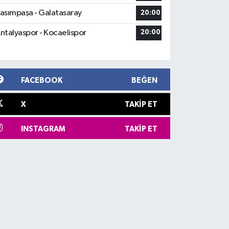
asımpaşa - Galatasaray
20:00
ntalyaspor - Kocaelispor
20:00
FACEBOOK
BEĞEN
X
TAKIP ET
INSTAGRAM
TAKIP ET