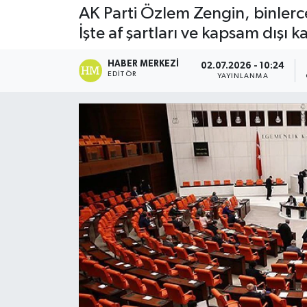
AK Parti Özlem Zengin, binlerce
DÜNYA
İşte af şartları ve kapsam dışı k
Dursunbey
HABER MERKEZI
02.07.2026 - 10:24
EDITÖR
YAYINLANMA
Edremit
EĞİTİM
EKONOMİ
Erdek
Gömeç
Gönen
Havran