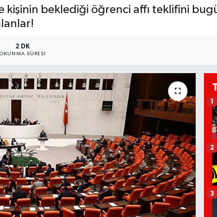
 kişinin beklediği öğrenci affı teklifini 
alanlar!
2 DK
OKUNMA SÜRESI
1
2
3