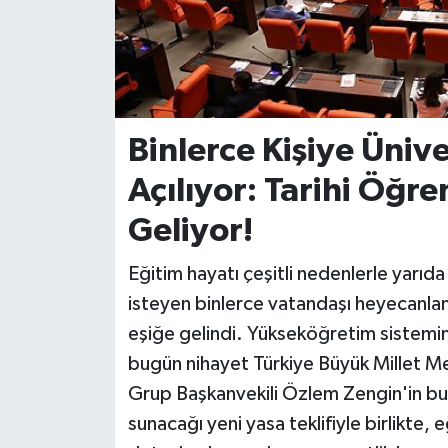
İvrindi
KENT GÜNDEMİ
Binlerce Kişiye Üniv
Kepsut
Açılıyor: Tarihi Öğr
KÜLTÜR-SANAT
Geliyor!
MAGAZİN
Eğitim hayatı çeşitli nedenlerle yarıd
MANŞET
isteyen binlerce vatandaşı heyecanlan
eşiğe gelindi. Yükseköğretim sistemin
Manyas
bugün nihayet Türkiye Büyük Millet M
Grup Başkanvekili Özlem Zengin'in bu
OLAY
sunacağı yeni yasa teklifiyle birlikte,