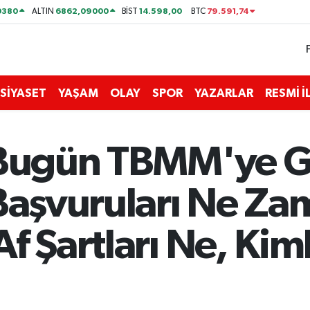
0380
6862,09000
14.598,00
79.591,74
ALTIN
BİST
BTC
SİYASET
YAŞAM
OLAY
SPOR
YAZARLAR
RESMİ 
 Bugün TBMM'ye G
 Başvuruları Ne Z
f Şartları Ne, Kiml