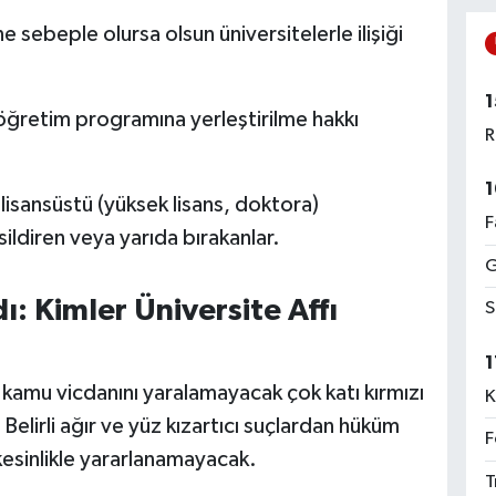
sebeple olursa olsun üniversitelerle ilişiği
1
ğretim programına yerleştirilme hakkı
R
1
lisansüstü (yüksek lisans, doktora)
F
ildiren veya yarıda bırakanlar.
G
 Kimler Üniversite Affı
S
1
 kamu vicdanını yaralamayacak çok katı kırmızı
K
. Belirli ağır ve yüz kızartıcı suçlardan hüküm
F
kesinlikle yararlanamayacak.
T