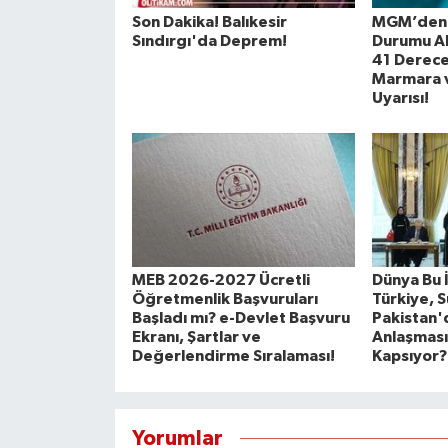
Son Dakika! Balıkesir
MGM’den 
Sındırgı'da Deprem!
Durumu A
41 Derece
Marmara v
Uyarısı!
MEB 2026-2027 Ücretli
Dünya Bu 
Öğretmenlik Başvuruları
Türkiye, 
Başladı mı? e-Devlet Başvuru
Pakistan'
Ekranı, Şartlar ve
Anlaşması
Değerlendirme Sıralaması!
Kapsıyor?
Yorumlar