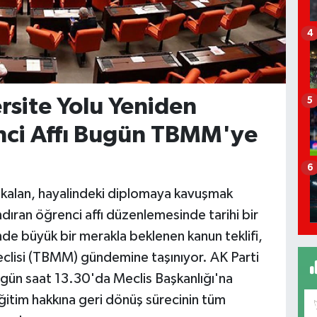
4
ersite Yolu Yeniden
5
enci Affı Bugün TBMM'ye
6
a kalan, hayalindeki diplomaya kavuşmak
dıran öğrenci affı düzenlemesinde tarihi bir
de büyük bir merakla beklenen kanun teklifi,
eclisi (TBMM) gündemine taşınıyor. AK Parti
gün saat 13.30'da Meclis Başkanlığı'na
 eğitim hakkına geri dönüş sürecinin tüm