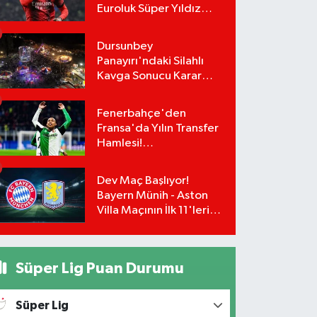
Euroluk Süper Yıldız
Bombası! Rafael Leao
Teklifi Kabul Etti,
Dursunbey
İmzalar An Meselesi!
Panayırı'ndaki Silahlı
Kavga Sonucu Karar
Çıktı! Panayırdaki
Lunapark Kapatıldı!
Fenerbahçe'den
Fransa'da Yılın Transfer
Hamlesi!
Greenwood'un Takım
Arkadaşı Paixão İçin
Dev Maç Başlıyor!
Düğmeye Basıldı!
Bayern Münih - Aston
Villa Maçının İlk 11'leri
Belli Oldu!
Süper Lig Puan Durumu
Süper Lig