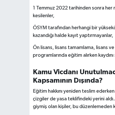
Susurluk
1 Temmuz 2022 tarihinden sonra her ne 
kesilenler,
TARİHTE BUGÜN
ÖSYM tarafından herhangi bir yüksekö
TEKNOLOJİ
kazandığı halde kayıt yaptırmayanlar,
Trend
Ön lisans, lisans tamamlama, lisans ve 
programlarında eğitim alırken kaydını s
TÜRKİYE
VİZYONDAKİLER
Kamu Vicdanı Unutulmadı:
Kapsamının Dışında?
YAŞAM
Eğitim hakkını yeniden teslim ederken
çizgiler de yasa teklifindeki yerini aldı
giymiş olan kişiler, bu düzenlemeden 