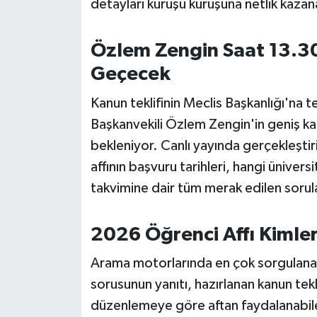
detayları kuruşu kuruşuna netlik kaza
OTOMOTİV
Resmi İlanlar
Özlem Zengin Saat 13.30
Geçecek
SAĞLIK
Kanun teklifinin Meclis Başkanlığı'na 
Savaştepe
Başkanvekili Özlem Zengin'in geniş ka
bekleniyor. Canlı yayında gerçekleştiri
SEYAHAT
affının başvuru tarihleri, hangi ünive
SİYASET
takvimine dair tüm merak edilen sorula
Sındırgı
2026 Öğrenci Affı Kimleri
SPOR
Arama motorlarında en çok sorgulanan 
sorusunun yanıtı, hazırlanan kanun tekl
SÜRMANŞET
düzenlemeye göre aftan faydalanabilec