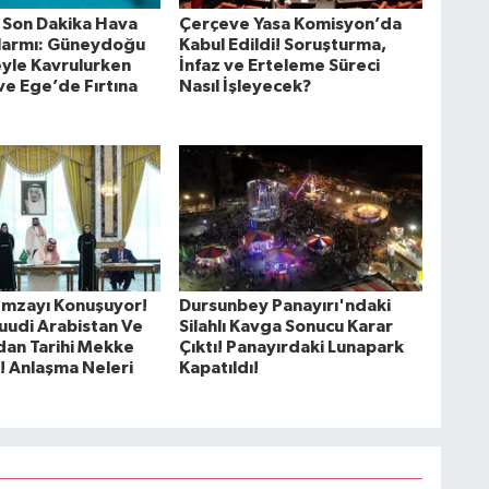
Son Dakika Hava
Çerçeve Yasa Komisyon’da
larmı: Güneydoğu
Kabul Edildi! Soruşturma,
yle Kavrulurken
İnfaz ve Erteleme Süreci
e Ege’de Fırtına
Nasıl İşleyecek?
İmzayı Konuşuyor!
Dursunbey Panayırı'ndaki
Suudi Arabistan Ve
Silahlı Kavga Sonucu Karar
dan Tarihi Mekke
Çıktı! Panayırdaki Lunapark
! Anlaşma Neleri
Kapatıldı!