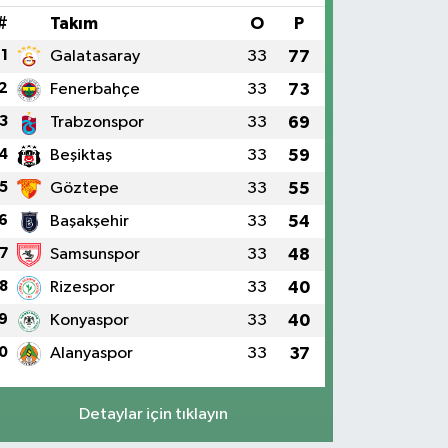
#
Takım
O
P
1
Galatasaray
33
77
2
Fenerbahçe
33
73
3
Trabzonspor
33
69
4
Beşiktaş
33
59
5
Göztepe
33
55
6
Başakşehir
33
54
7
Samsunspor
33
48
8
Rizespor
33
40
9
Konyaspor
33
40
0
Alanyaspor
33
37
Detaylar için tıklayın