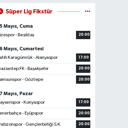
Süper Lig Fikstür
5 Mayıs, Cuma
izespor - Beşiktaş
20:00
6 Mayıs, Cumartesi
atih Karagümrük - Alanyaspor
17:00
aziantep FK - Başakşehir
20:00
amsunspor - Göztepe
20:00
7 Mayıs, Pazar
ayserispor - Konyaspor
17:00
enerbahçe - Eyüpspor
20:00
rabzonspor - Gençlerbirliği S.K.
20:00