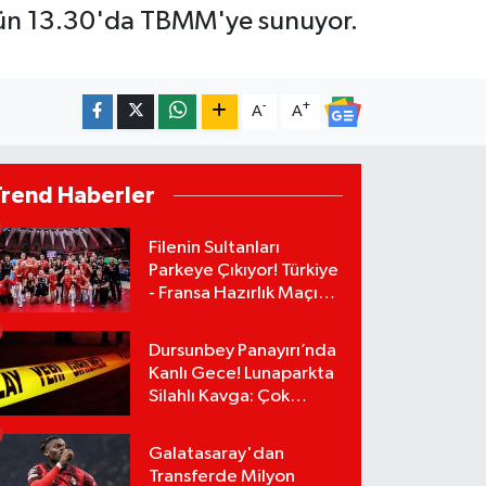
bugün 13.30'da TBMM'ye sunuyor.
-
+
A
A
Trend Haberler
Filenin Sultanları
Parkeye Çıkıyor! Türkiye
- Fransa Hazırlık Maçı
Ne Zaman, Saat Kaçta?
Hangi Kanalda?
Dursunbey Panayırı’nda
Kanlı Gece! Lunaparkta
Silahlı Kavga: Çok
Sayıda Yaralı Var!
Galatasaray'dan
Transferde Milyon