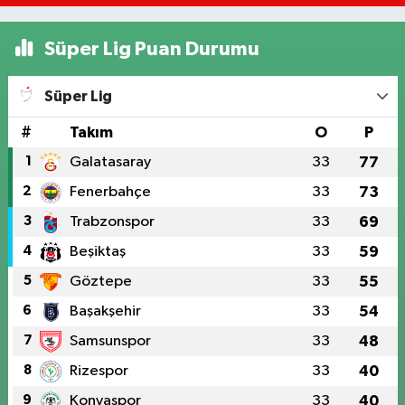
Süper Lig Puan Durumu
Süper Lig
#
Takım
O
P
1
Galatasaray
33
77
2
Fenerbahçe
33
73
3
Trabzonspor
33
69
4
Beşiktaş
33
59
5
Göztepe
33
55
6
Başakşehir
33
54
7
Samsunspor
33
48
8
Rizespor
33
40
9
Konyaspor
33
40