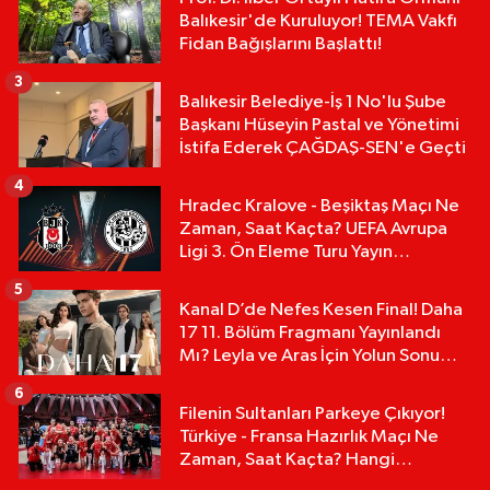
Balıkesir'de Kuruluyor! TEMA Vakfı
Fidan Bağışlarını Başlattı!
3
Balıkesir Belediye-İş 1 No'lu Şube
Başkanı Hüseyin Pastal ve Yönetimi
İstifa Ederek ÇAĞDAŞ-SEN'e Geçti
4
Hradec Kralove - Beşiktaş Maçı Ne
Zaman, Saat Kaçta? UEFA Avrupa
Ligi 3. Ön Eleme Turu Yayın
Detayları!
5
Kanal D’de Nefes Kesen Final! Daha
17 11. Bölüm Fragmanı Yayınlandı
Mı? Leyla ve Aras İçin Yolun Sonu
Mu?
6
Filenin Sultanları Parkeye Çıkıyor!
Türkiye - Fransa Hazırlık Maçı Ne
Zaman, Saat Kaçta? Hangi
Kanalda?