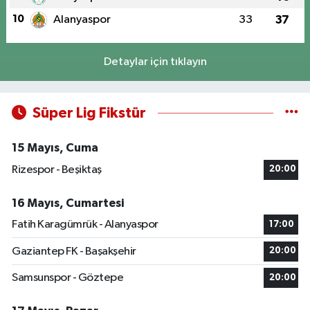
10
Alanyaspor
33
37
Detaylar için tıklayın
Süper Lig Fikstür
15 Mayıs, Cuma
Rizespor - Beşiktaş
20:00
16 Mayıs, Cumartesi
Fatih Karagümrük - Alanyaspor
17:00
Gaziantep FK - Başakşehir
20:00
Samsunspor - Göztepe
20:00