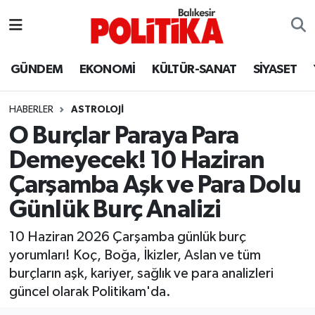
ASTROLOJİ
Balıkesir Nöbetçi Eczaneler
GÜNDEM
EKONOMİ
KÜLTÜR-SANAT
SİYASET
Ayvalık
Balıkesir Hava Durumu
HABERLER
ASTROLOJİ
Balya
Balıkesir Namaz Vakitleri
O Burçlar Paraya Para
Demeyecek! 10 Haziran
Bandırma
Balıkesir Trafik Yoğunluk Haritası
Çarşamba Aşk ve Para Dolu
Bigadiç
Süper Lig Puan Durumu ve Fikstür
Günlük Burç Analizi
BİYOGRAFİLER
Tüm Manşetler
10 Haziran 2026 Çarşamba günlük burç
yorumları! Koç, Boğa, İkizler, Aslan ve tüm
Burhaniye
Son Dakika Haberleri
burçların aşk, kariyer, sağlık ve para analizleri
güncel olarak Politikam'da.
ÇEVRE
Haber Arşivi