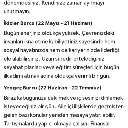
dönemdesiniz. Kendinize zaman ayırmayı
Susurluk
unutmayın.
TARİHTE BUGÜN
İkizler Burcu (22 Mayıs - 21 Haziran)
Bugün enerjiniz oldukça yüksek. Çevrenizdeki
TEKNOLOJİ
insanları ikna etme kabiliyetiniz sayesinde hem
Trend
sosyal hayatınızda hem de kariyerinizde liderliği
ele alabilirsiniz. Uzun süredir ertelediğiniz
TÜRKİYE
seyahat planları veya eğitim süreçleri için bugün
ilk adımı atmak adına oldukça verimli bir gün.
VİZYONDAKİLER
Yengeç Burcu (22 Haziran - 22 Temmuz)
YAŞAM
Biraz kabuğunuza çekilmek ve iç sesinizi dinlemek
isteyeceğiniz bir gün. Aile içi ilişkilerde geçmişten
gelen bazı konular yeniden masaya yatırılabilir.
Tartışmalarda yapıcı olmaya çalışın. Finansal