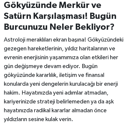
Gökyüzünde Merkür ve
İvrindi
Satürn Karşılaşması! Bugün
Burcunuzu Neler Bekliyor?
KENT GÜNDEMİ
Astroloji meraklıları ekran başına! Gökyüzündeki
Kepsut
gezegen hareketlerinin, yıldız haritalarının ve
evrenin enerjisinin yaşamımıza olan etkileri her
KÜLTÜR-SANAT
gün değişmeye devam ediyor. Bugün
MAGAZİN
gökyüzünde kararlılık, iletişim ve finansal
konularda yeni dengelerin kurulacağı bir enerji
MANŞET
hakim. Hayatınızda yeni adımlar atmadan,
kariyerinizde strateji belirlemeden ya da aşk
Manyas
hayatınızda radikal kararlar almadan önce
yıldızların sesine kulak verin.
OLAY