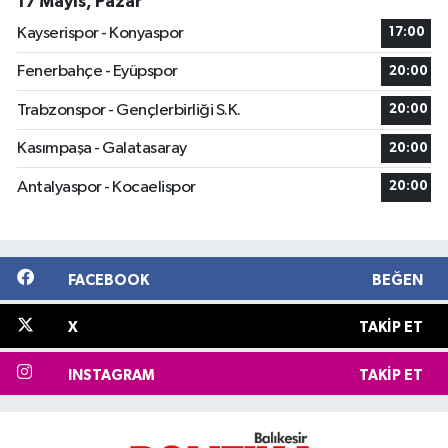
17 Mayıs, Pazar
Kayserispor - Konyaspor
17:00
Fenerbahçe - Eyüpspor
20:00
Trabzonspor - Gençlerbirliği S.K.
20:00
Kasımpaşa - Galatasaray
20:00
Antalyaspor - Kocaelispor
20:00
FACEBOOK
BEĞEN
X
TAKIP ET
INSTAGRAM
TAKIP ET