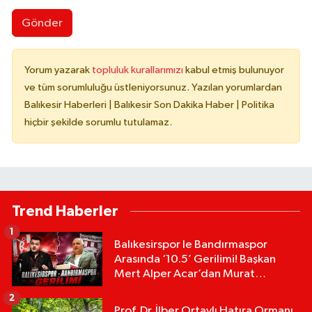
Gönder
Yorum yazarak
topluluk kurallarımızı
kabul etmiş bulunuyor
ve tüm sorumluluğu üstleniyorsunuz. Yazılan yorumlardan
Balıkesir Haberleri | Balıkesir Son Dakika Haber | Politika
hiçbir şekilde sorumlu tutulamaz.
Trend Haberler
1
Balıkesirspor le Bandırmaspor
Arasında ‘10.5’ Gerilimi! Başkan
Mert Alper Acar’dan Murat
Karakoyun'a Sert Tepki!
2
Prof. Dr. İlber Ortaylı Hatıra Ormanı