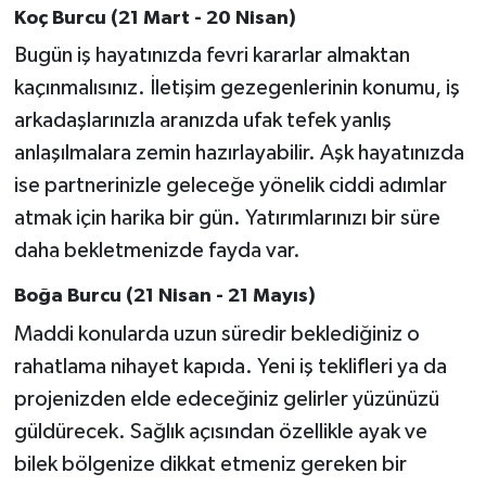
OTOMOTİV
Koç Burcu (21 Mart - 20 Nisan)
Bugün iş hayatınızda fevri kararlar almaktan
Resmi İlanlar
kaçınmalısınız. İletişim gezegenlerinin konumu, iş
SAĞLIK
arkadaşlarınızla aranızda ufak tefek yanlış
anlaşılmalara zemin hazırlayabilir. Aşk hayatınızda
Savaştepe
ise partnerinizle geleceğe yönelik ciddi adımlar
atmak için harika bir gün. Yatırımlarınızı bir süre
SEYAHAT
daha bekletmenizde fayda var.
SİYASET
Boğa Burcu (21 Nisan - 21 Mayıs)
Maddi konularda uzun süredir beklediğiniz o
Sındırgı
rahatlama nihayet kapıda. Yeni iş teklifleri ya da
SPOR
projenizden elde edeceğiniz gelirler yüzünüzü
güldürecek. Sağlık açısından özellikle ayak ve
SÜRMANŞET
bilek bölgenize dikkat etmeniz gereken bir