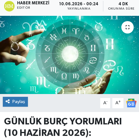
HABER MERKEZI
10.06.2026 - 00:24
4 DK
EDITÖR
YAYINLANMA
OKUNMA SÜRESI
DÜNYA
Dursunbey
Edremit
EĞİTİM
EKONOMİ
Erdek
Paylaş
-
+
A
A
Gömeç
GÜNLÜK BURÇ YORUMLARI
Gönen
(10 HAZİRAN 2026):
Havran