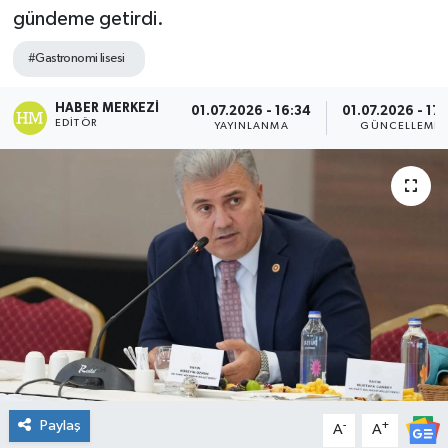
gündeme getirdi.
DÜNYA
#Gastronomi lisesi
Dursunbey
HABER MERKEZI
01.07.2026 - 16:34
01.07.2026 - 17:
EDITÖR
YAYINLANMA
GÜNCELLEME
Edremit
EĞİTİM
EKONOMİ
Erdek
Gömeç
Gönen
Paylaş
-
+
A
A
Havran