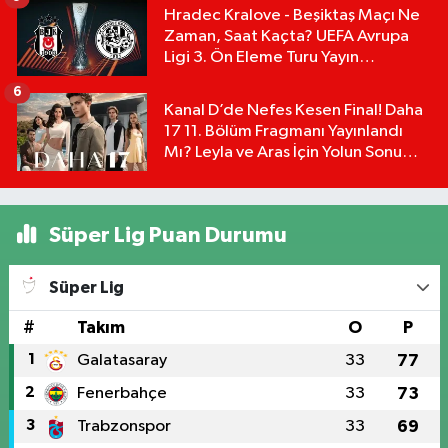
Hradec Kralove - Beşiktaş Maçı Ne
Zaman, Saat Kaçta? UEFA Avrupa
Ligi 3. Ön Eleme Turu Yayın
Detayları!
6
Kanal D’de Nefes Kesen Final! Daha
17 11. Bölüm Fragmanı Yayınlandı
Mı? Leyla ve Aras İçin Yolun Sonu
Mu?
Süper Lig Puan Durumu
Süper Lig
#
Takım
O
P
1
Galatasaray
33
77
2
Fenerbahçe
33
73
3
Trabzonspor
33
69