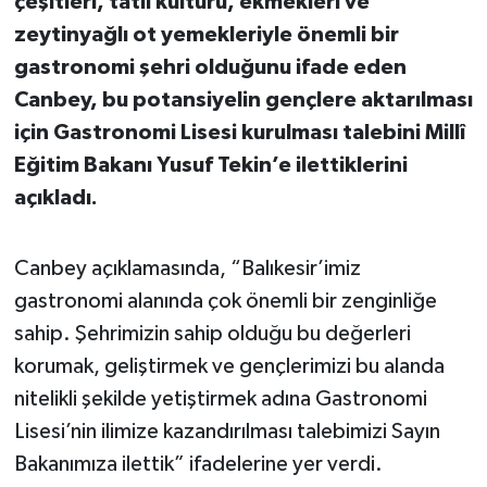
çeşitleri, tatlı kültürü, ekmekleri ve
Susurluk
zeytinyağlı ot yemekleriyle önemli bir
gastronomi şehri olduğunu ifade eden
TARİHTE BUGÜN
Canbey, bu potansiyelin gençlere aktarılması
TEKNOLOJİ
için Gastronomi Lisesi kurulması talebini Millî
Eğitim Bakanı Yusuf Tekin’e ilettiklerini
Trend
açıkladı.
TÜRKİYE
Canbey açıklamasında, “Balıkesir’imiz
VİZYONDAKİLER
gastronomi alanında çok önemli bir zenginliğe
sahip. Şehrimizin sahip olduğu bu değerleri
YAŞAM
korumak, geliştirmek ve gençlerimizi bu alanda
nitelikli şekilde yetiştirmek adına Gastronomi
Lisesi’nin ilimize kazandırılması talebimizi Sayın
Bakanımıza ilettik” ifadelerine yer verdi.