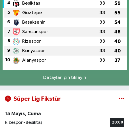
4
Beşiktaş
33
59
5
Göztepe
33
55
6
Başakşehir
33
54
7
Samsunspor
33
48
8
Rizespor
33
40
9
Konyaspor
33
40
10
Alanyaspor
33
37
Detaylar için tıklayın
Süper Lig Fikstür
15 Mayıs, Cuma
Rizespor - Beşiktaş
20:00