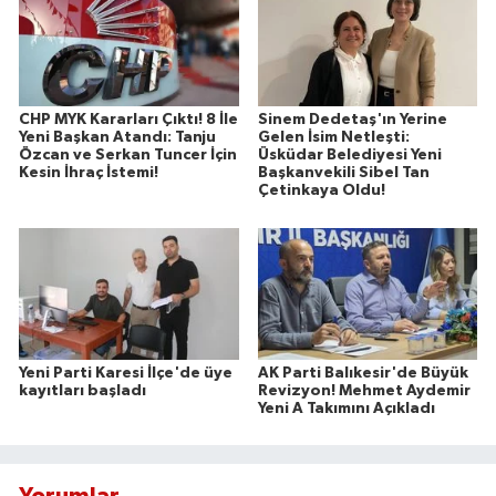
CHP MYK Kararları Çıktı! 8 İle
Sinem Dedetaş'ın Yerine
Yeni Başkan Atandı: Tanju
Gelen İsim Netleşti:
Özcan ve Serkan Tuncer İçin
Üsküdar Belediyesi Yeni
Kesin İhraç İstemi!
Başkanvekili Sibel Tan
Çetinkaya Oldu!
Yeni Parti Karesi İlçe'de üye
AK Parti Balıkesir'de Büyük
kayıtları başladı
Revizyon! Mehmet Aydemir
Yeni A Takımını Açıkladı