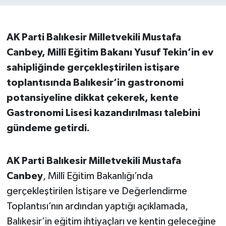
İvrindi
AK Parti Balıkesir Milletvekili Mustafa
KENT GÜNDEMİ
Canbey, Millî Eğitim Bakanı Yusuf Tekin’in ev
sahipliğinde gerçekleştirilen istişare
Kepsut
toplantısında Balıkesir’in gastronomi
potansiyeline dikkat çekerek, kente
KÜLTÜR-SANAT
Gastronomi Lisesi kazandırılması talebini
MAGAZİN
gündeme getirdi.
MANŞET
AK Parti Balıkesir Milletvekili Mustafa
Canbey
, Millî Eğitim Bakanlığı’nda
Manyas
gerçekleştirilen İstişare ve Değerlendirme
OLAY
Toplantısı’nın ardından yaptığı açıklamada,
Balıkesir’in eğitim ihtiyaçları ve kentin geleceğine