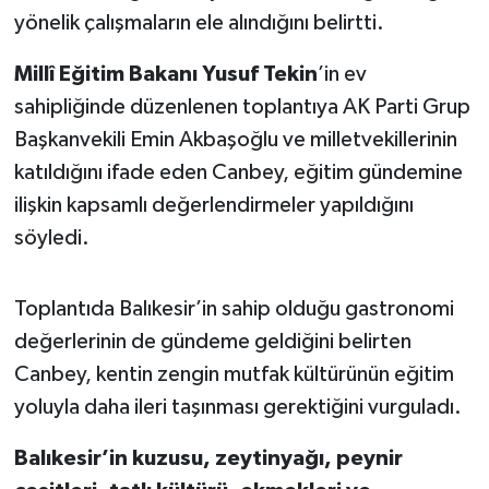
OTOMOTİV
yönelik çalışmaların ele alındığını belirtti.
Resmi İlanlar
Millî Eğitim Bakanı Yusuf Tekin
’in ev
sahipliğinde düzenlenen toplantıya AK Parti Grup
SAĞLIK
Başkanvekili Emin Akbaşoğlu ve milletvekillerinin
katıldığını ifade eden Canbey, eğitim gündemine
Savaştepe
ilişkin kapsamlı değerlendirmeler yapıldığını
SEYAHAT
söyledi.
SİYASET
Toplantıda Balıkesir’in sahip olduğu gastronomi
değerlerinin de gündeme geldiğini belirten
Sındırgı
Canbey, kentin zengin mutfak kültürünün eğitim
SPOR
yoluyla daha ileri taşınması gerektiğini vurguladı.
SÜRMANŞET
Balıkesir’in kuzusu, zeytinyağı, peynir