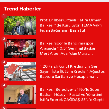
Trend Haberler
1
Prof. Dr. İlber Ortaylı Hatıra Ormanı
Balıkesir'de Kuruluyor! TEMA Vakfı
Fidan Bağışlarını Başlattı!
2
Balıkesirspor le Bandırmaspor
Arasında ‘10.5’ Gerilimi! Başkan
Mert Alper Acar’dan Murat
Karakoyun'a Sert Tepki!
3
1.20 Faizli Konut Kredisi İçin Geri
Sayım! İşte İlk Evim Kredisi 1 Ağustos
Başvuru Şartları ve Hesaplama
Tablosu:
4
Balıkesir Belediye-İş 1 No'lu Şube
Başkanı Hüseyin Pastal ve Yönetimi
İstifa Ederek ÇAĞDAŞ-SEN'e Geçti
5