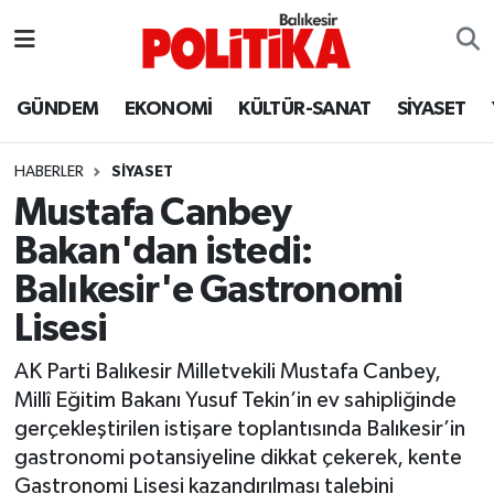
ASTROLOJİ
Balıkesir Nöbetçi Eczaneler
GÜNDEM
EKONOMİ
KÜLTÜR-SANAT
SİYASET
Ayvalık
Balıkesir Hava Durumu
HABERLER
SİYASET
Balya
Balıkesir Namaz Vakitleri
Mustafa Canbey
Bakan'dan istedi:
Bandırma
Balıkesir Trafik Yoğunluk Haritası
Balıkesir'e Gastronomi
Bigadiç
Süper Lig Puan Durumu ve Fikstür
Lisesi
BİYOGRAFİLER
Tüm Manşetler
AK Parti Balıkesir Milletvekili Mustafa Canbey,
Millî Eğitim Bakanı Yusuf Tekin’in ev sahipliğinde
Burhaniye
Son Dakika Haberleri
gerçekleştirilen istişare toplantısında Balıkesir’in
gastronomi potansiyeline dikkat çekerek, kente
ÇEVRE
Haber Arşivi
Gastronomi Lisesi kazandırılması talebini