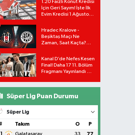
1.20 Faizli Konut Kredisi
İçin Geri Sayım! İşte İlk
Evim Kredisi 1 Ağustos
Başvuru Şartları ve
Hesaplama Tablosu:
Hradec Kralove -
Beşiktaş Maçı Ne
Zaman, Saat Kaçta?
UEFA Avrupa Ligi 3. Ön
Eleme Turu Yayın
Kanal D’de Nefes Kesen
Detayları!
Final! Daha 17 11. Bölüm
Fragmanı Yayınlandı Mı?
Leyla ve Aras İçin Yolun
Sonu Mu?
Süper Lig Puan Durumu
Süper Lig
#
Takım
O
P
1
Galatasaray
33
77