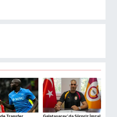
’de Transfer
Galatasaray'da Sürpriz İmza!