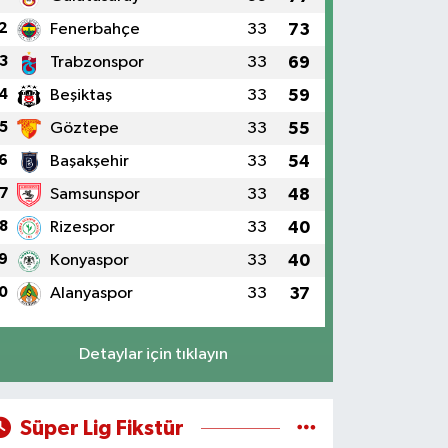
2
Fenerbahçe
33
73
3
Trabzonspor
33
69
4
Beşiktaş
33
59
5
Göztepe
33
55
6
Başakşehir
33
54
7
Samsunspor
33
48
8
Rizespor
33
40
9
Konyaspor
33
40
0
Alanyaspor
33
37
Detaylar için tıklayın
Süper Lig Fikstür