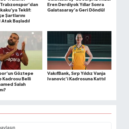
! Trabzonspor’dan
Eren Derdiyok Yıllar Sonra
kaku’ya Teklif:
Galatasaray’a Geri Döndü!
e Şartlarını
 Atak Başladı!
por’un Göztepe
VakıfBank, Sırp Yıldız Vanja
 Kadrosu Belli
Ivanovic'i Kadrosuna Kattı!
hamed Salah
mı?