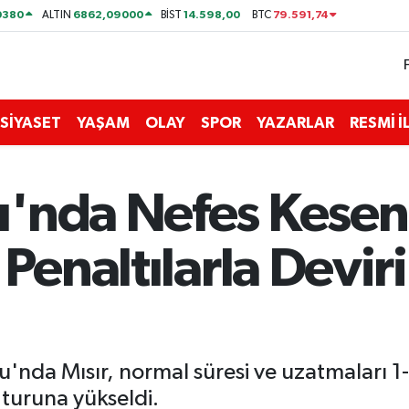
0380
6862,09000
14.598,00
79.591,74
ALTIN
BİST
BTC
SİYASET
YAŞAM
OLAY
SPOR
YAZARLAR
RESMİ 
'nda Nefes Kesen 
 Penaltılarla Devir
nda Mısır, normal süresi ve uzatmaları 1-
 turuna yükseldi.