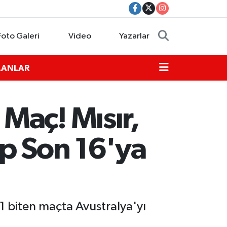
Foto Galeri
Video
Yazarlar
İLANLAR
Maç! Mısır,
ip Son 16'ya
1 biten maçta Avustralya'yı