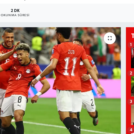
2 DK
OKUNMA SÜRESI
1
2
3
4