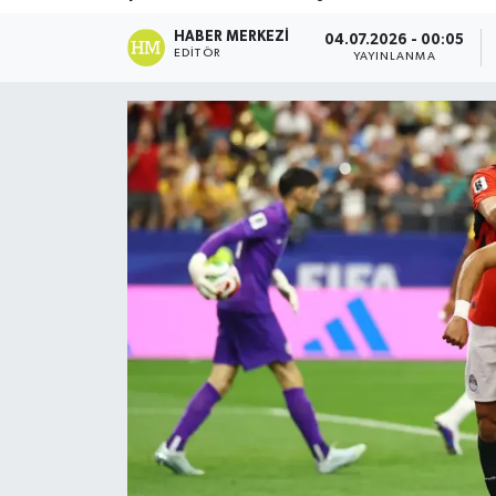
DÜNYA
HABER MERKEZI
04.07.2026 - 00:05
EDITÖR
YAYINLANMA
Dursunbey
Edremit
EĞİTİM
EKONOMİ
Erdek
Gömeç
Gönen
Havran