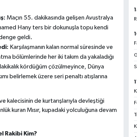
1
ş:
Maçın 55. dakikasında gelişen Avustralya
R
hamed Hany ters bir dokunuşla topu kendi
1
 denge geldi.
F
edi:
Karşılaşmanın kalan normal süresinde ve
G
tma bölümlerinde her iki takım da yakaladığı
 dakikalık kördüğüm çözülmeyince, Dünya
S
ımı belirlemek üzere seri penaltı atışlarına
1
K
 kalecisinin de kurtarışlarıyla devleştiği
F
stünlük kuran Mısır, kupadaki yolculuğuna devam
T
K
l Rakibi Kim?