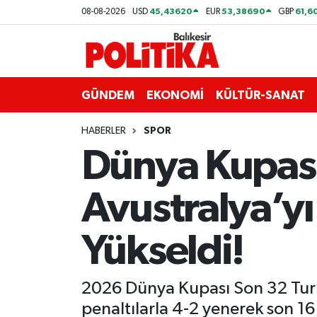
45,43620
53,38690
61,6
08-08-2026
USD
EUR
GBP
ASTROLOJİ
Balıkesir Nöbetçi Eczaneler
Ayvalık
Balıkesir Hava Durumu
GÜNDEM
EKONOMİ
KÜLTÜR-SANAT
Balya
Balıkesir Namaz Vakitleri
HABERLER
SPOR
Dünya Kupası
Bandırma
Balıkesir Trafik Yoğunluk Haritası
Avustralya’yı
Bigadiç
Süper Lig Puan Durumu ve Fikstür
BİYOGRAFİLER
Tüm Manşetler
Yükseldi!
Burhaniye
Son Dakika Haberleri
2026 Dünya Kupası Son 32 Turu'
ÇEVRE
Haber Arşivi
penaltılarla 4-2 yenerek son 16