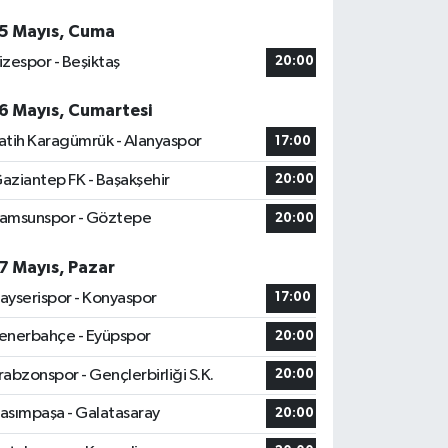
5 Mayıs, Cuma
izespor - Beşiktaş
20:00
6 Mayıs, Cumartesi
atih Karagümrük - Alanyaspor
17:00
aziantep FK - Başakşehir
20:00
amsunspor - Göztepe
20:00
7 Mayıs, Pazar
ayserispor - Konyaspor
17:00
enerbahçe - Eyüpspor
20:00
rabzonspor - Gençlerbirliği S.K.
20:00
asımpaşa - Galatasaray
20:00