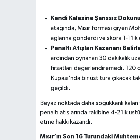
Susurluk
Kendi Kalesine Şanssız Dokunu
TARİHTE BUGÜN
atağında, Mısır forması giyen Mo
TEKNOLOJİ
ağlarına gönderdi ve skora 1-1'lik
Penaltı Atışları Kazananı Belirl
Trend
ardından oynanan 30 dakikalık uza
fırsatları değerlendiremedi. 120
TÜRKİYE
Kupası'nda bir üst tura çıkacak tak
VİZYONDAKİLER
geçildi.
YAŞAM
Beyaz noktada daha soğukkanlı kalan ve
penaltı atışlarında rakibine 4-2'lik ü
etme hakkı kazandı.
Mısır’ın Son 16 Turundaki Muhteme