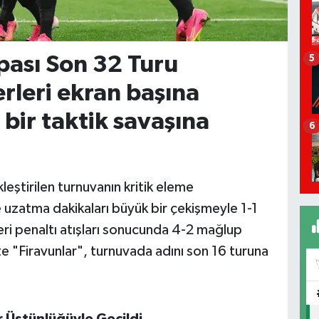
ası Son 32 Turu
5
rleri ekran başına
bir taktik savaşına
6
leştirilen turnuvanın kritik eleme
 uzatma dakikaları büyük bir çekişmeyle 1-1
ri penaltı atışları sonucunda 4-2 mağlup
kte "Firavunlar", turnuvada adını son 16 turuna
ır Üstünlüğüyle Geçildi