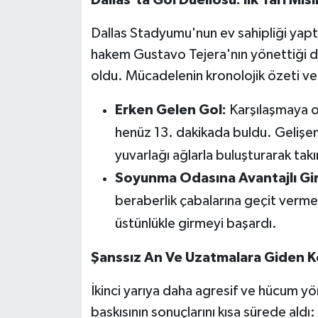
OTOMOTİV
Dallas Stadyumu'nun ev sahipliği yap
Resmi İlanlar
hakem Gustavo Tejera'nın yönettiği de
oldu. Mücadelenin kronolojik özeti ve kı
SAĞLIK
Erken Gelen Gol:
Karşılaşmaya ol
Savaştepe
henüz 13. dakikada buldu. Geliş
SEYAHAT
yuvarlağı ağlarla buluşturarak takı
Soyunma Odasına Avantajlı Gir
SİYASET
beraberlik çabalarına geçit verme
Sındırgı
üstünlükle girmeyi başardı.
Şanssız An Ve Uzatmalara Giden 
SPOR
İkinci yarıya daha agresif ve hücum yön
SÜRMANŞET
baskısının sonuçlarını kısa sürede aldı: