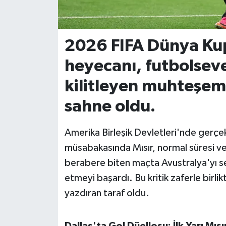
İvrindi
2026 FIFA Dünya Kup
KENT GÜNDEMİ
heyecanı, futbolseve
Kepsut
kilitleyen muhteşem 
KÜLTÜR-SANAT
sahne oldu.
MAGAZİN
Amerika Birleşik Devletleri'nde gerçek
müsabakasında Mısır, normal süresi ve
MANŞET
berabere biten maçta Avustralya'yı se
etmeyi başardı. Bu kritik zaferle birli
Manyas
yazdıran taraf oldu.
OLAY
Dallas'ta Gol Düellosu: İlk Yarı Mıs