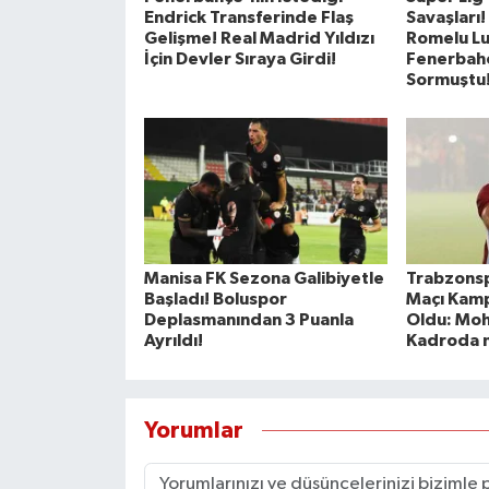
Endrick Transferinde Flaş
Savaşları
Gelişme! Real Madrid Yıldızı
Romelu Lu
İçin Devler Sıraya Girdi!
Fenerbahç
Sormuştu!
Manisa FK Sezona Galibiyetle
Trabzons
Başladı! Boluspor
Maçı Kamp
Deplasmanından 3 Puanla
Oldu: Mo
Ayrıldı!
Kadroda 
Yorumlar