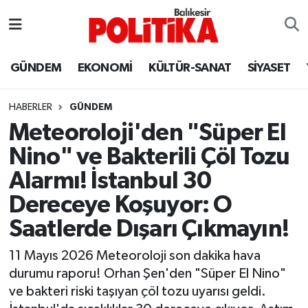
ASTROLOJİ
Balıkesir Nöbetçi Eczaneler
GÜNDEM
EKONOMİ
KÜLTÜR-SANAT
SİYASET
Ayvalık
Balıkesir Hava Durumu
HABERLER
GÜNDEM
Balya
Balıkesir Namaz Vakitleri
Meteoroloji'den "Süper El
Nino" ve Bakterili Çöl Tozu
Bandırma
Balıkesir Trafik Yoğunluk Haritası
Alarmı! İstanbul 30
Bigadiç
Süper Lig Puan Durumu ve Fikstür
Dereceye Koşuyor: O
Saatlerde Dışarı Çıkmayın!
BİYOGRAFİLER
Tüm Manşetler
11 Mayıs 2026 Meteoroloji son dakika hava
Burhaniye
Son Dakika Haberleri
durumu raporu! Orhan Şen'den "Süper El Nino"
ve bakteri riski taşıyan çöl tozu uyarısı geldi.
ÇEVRE
Haber Arşivi