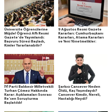
Üniversite Öğrencilerine
9 Ağustos Resmi Gazete
Müjde! Öğrenci Affı Resmi
Kararları: Cumhurbaşkanı
Gazete'de Yayımlandı:
Kararları, Atama Kararları
Başvuru Süresi Başladı,
ve Yeni Yönetmelikler:
Kimler Yararlanabilir?
İYİ Parti Balıkesir Milletvekili
Şarkıcı Cansever Neden
Turhan Çömez Hakkında
Öldü, Kaç Yaşındaydı?
Karar: Açıklamaları Sonrası
Cansever Kimdir, Nereli,
Re'sen Soruşturma
Hastalığı Neydi?
Başlatıldı!