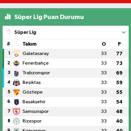
Süper Lig Puan Durumu
Süper Lig
#
Takım
O
P
1
Galatasaray
33
77
2
Fenerbahçe
33
73
3
Trabzonspor
33
69
4
Beşiktaş
33
59
5
Göztepe
33
55
6
Başakşehir
33
54
7
Samsunspor
33
48
8
Rizespor
33
40
9
Konyaspor
33
40