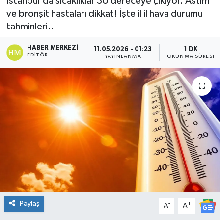
İstanbul'da sıcaklıklar 30 dereceye çıkıyor. Astım
ve bronşit hastaları dikkat! İşte il il hava durumu
DÜNYA
tahminleri…
Dursunbey
HABER MERKEZI
11.05.2026 - 01:23
1 DK
EDITÖR
YAYINLANMA
OKUNMA SÜRESI
Edremit
EĞİTİM
EKONOMİ
Erdek
Gömeç
Gönen
Paylaş
-
+
A
A
Havran