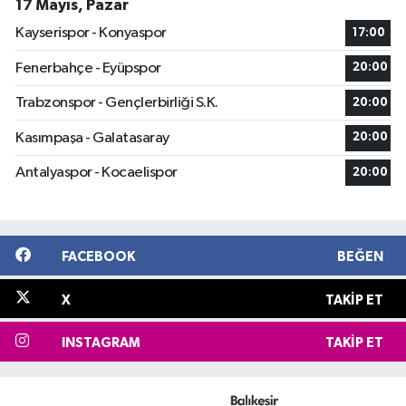
17 Mayıs, Pazar
Kayserispor - Konyaspor
17:00
Fenerbahçe - Eyüpspor
20:00
Trabzonspor - Gençlerbirliği S.K.
20:00
Kasımpaşa - Galatasaray
20:00
Antalyaspor - Kocaelispor
20:00
FACEBOOK
BEĞEN
X
TAKIP ET
INSTAGRAM
TAKIP ET