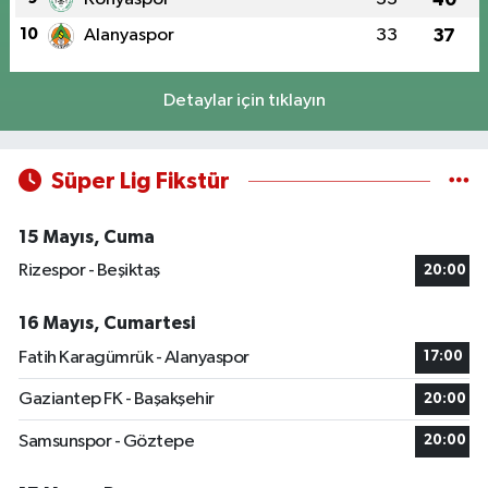
10
Alanyaspor
33
37
Detaylar için tıklayın
Süper Lig Fikstür
15 Mayıs, Cuma
Rizespor - Beşiktaş
20:00
16 Mayıs, Cumartesi
Fatih Karagümrük - Alanyaspor
17:00
Gaziantep FK - Başakşehir
20:00
Samsunspor - Göztepe
20:00