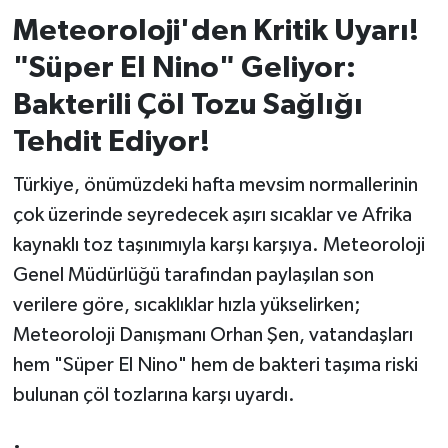
Meteoroloji'den Kritik Uyarı!
İvrindi
"Süper El Nino" Geliyor:
KENT GÜNDEMİ
Bakterili Çöl Tozu Sağlığı
Tehdit Ediyor!
Kepsut
Türkiye, önümüzdeki hafta mevsim normallerinin
KÜLTÜR-SANAT
çok üzerinde seyredecek aşırı sıcaklar ve Afrika
kaynaklı toz taşınımıyla karşı karşıya. Meteoroloji
MAGAZİN
Genel Müdürlüğü tarafından paylaşılan son
MANŞET
verilere göre, sıcaklıklar hızla yükselirken;
Meteoroloji Danışmanı Orhan Şen, vatandaşları
Manyas
hem "Süper El Nino" hem de bakteri taşıma riski
bulunan çöl tozlarına karşı uyardı.
OLAY