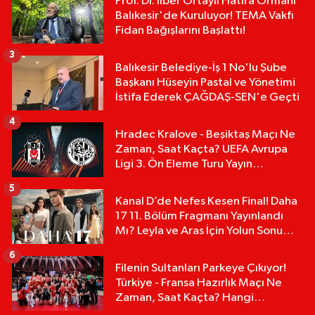
Prof. Dr. İlber Ortaylı Hatıra Ormanı
Balıkesir'de Kuruluyor! TEMA Vakfı
Fidan Bağışlarını Başlattı!
3
Balıkesir Belediye-İş 1 No'lu Şube
Başkanı Hüseyin Pastal ve Yönetimi
İstifa Ederek ÇAĞDAŞ-SEN'e Geçti
4
Hradec Kralove - Beşiktaş Maçı Ne
Zaman, Saat Kaçta? UEFA Avrupa
Ligi 3. Ön Eleme Turu Yayın
Detayları!
5
Kanal D’de Nefes Kesen Final! Daha
17 11. Bölüm Fragmanı Yayınlandı
Mı? Leyla ve Aras İçin Yolun Sonu
Mu?
6
Filenin Sultanları Parkeye Çıkıyor!
Türkiye - Fransa Hazırlık Maçı Ne
Zaman, Saat Kaçta? Hangi
Kanalda?