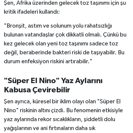
Şen, Afrika üzerinden gelecek toz taşınımı için şu
Susurluk
kritik ifadeleri kullandı:
TARİHTE BUGÜN
"Bronşit, astım ve solunum yolu rahatsızlığı
bulunan vatandaşlar çok dikkatli olmalı. Çünkü bu
TEKNOLOJİ
kez gelecek olan yeni toz taşınımı sadece toz
Trend
değil, beraberinde bakteri riski de taşıyabilir. Bu
durum enfeksiyon riskini artırabilir."
TÜRKİYE
"Süper El Nino" Yaz Aylarını
VİZYONDAKİLER
Kabusa Çevirebilir
YAŞAM
Şen ayrıca, küresel bir iklim olayı olan "Süper El
Nino" riskinin altını çizdi. Bu fenomenin etkisiyle
yaz aylarında rekor sıcaklıkların, şiddetli dolu
yağışlarının ve ani fırtınaların daha sık