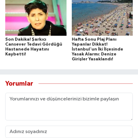
Son Dakika! Şarkıcı
Hafta Sonu Plaj Planı
Cansever Tedavi Gördüğü
Yapanlar Dikkat!
Hastanede Hayatını
İstanbul'un İki İlçesinde
Kaybetti!
Yasak Alarmı: Denize
Girişler Yasaklandı!
Yorumlar