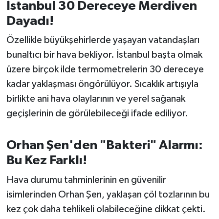
OTOMOTİV
İstanbul 30 Dereceye Merdiven
Dayadı!
Resmi İlanlar
Özellikle büyükşehirlerde yaşayan vatandaşları
SAĞLIK
bunaltıcı bir hava bekliyor. İstanbul başta olmak
üzere birçok ilde termometrelerin 30 dereceye
Savaştepe
kadar yaklaşması öngörülüyor. Sıcaklık artışıyla
birlikte ani hava olaylarının ve yerel sağanak
SEYAHAT
geçişlerinin de görülebileceği ifade ediliyor.
SİYASET
Orhan Şen'den "Bakteri" Alarmı:
Sındırgı
Bu Kez Farklı!
SPOR
Hava durumu tahminlerinin en güvenilir
isimlerinden Orhan Şen, yaklaşan çöl tozlarının bu
SÜRMANŞET
kez çok daha tehlikeli olabileceğine dikkat çekti.