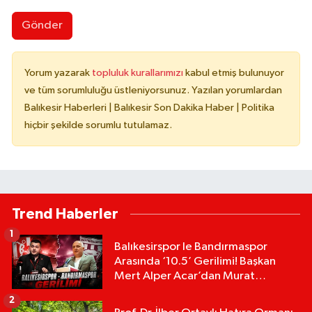
Gönder
Yorum yazarak
topluluk kurallarımızı
kabul etmiş bulunuyor
ve tüm sorumluluğu üstleniyorsunuz. Yazılan yorumlardan
Balıkesir Haberleri | Balıkesir Son Dakika Haber | Politika
hiçbir şekilde sorumlu tutulamaz.
Trend Haberler
1
Balıkesirspor le Bandırmaspor
Arasında ‘10.5’ Gerilimi! Başkan
Mert Alper Acar’dan Murat
Karakoyun'a Sert Tepki!
2