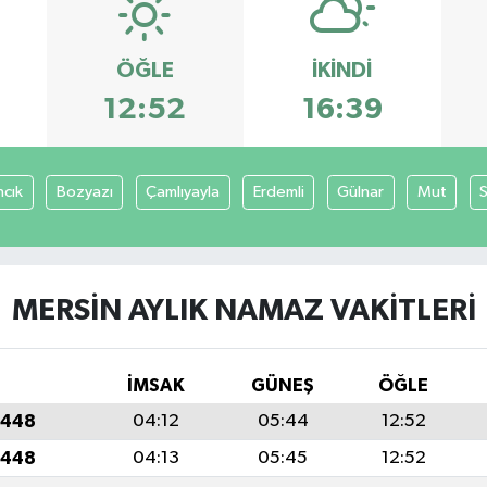
ÖĞLE
İKINDI
12:52
16:39
ncık
Bozyazı
Çamlıyayla
Erdemli
Gülnar
Mut
S
MERSIN AYLIK NAMAZ VAKITLERI
İMSAK
GÜNEŞ
ÖĞLE
1448
04:12
05:44
12:52
1448
04:13
05:45
12:52