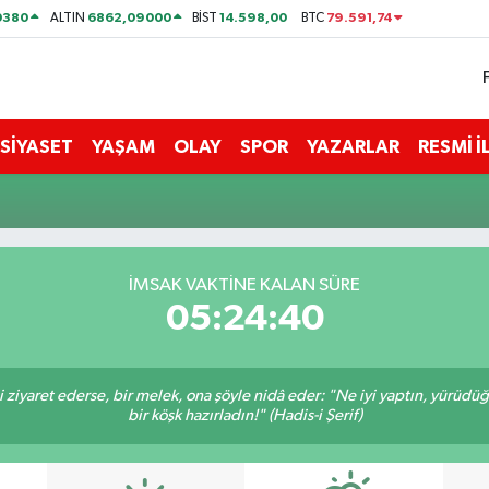
0380
6862,09000
14.598,00
79.591,74
ALTIN
BİST
BTC
SİYASET
YAŞAM
OLAY
SPOR
YAZARLAR
RESMİ 
İMSAK VAKTİNE KALAN SÜRE
05:24:39
ni ziyaret ederse, bir melek, ona şöyle nidâ eder: "Ne iyi yaptın, yürüdü
bir köşk hazırladın!" (Hadis-i Şerif)