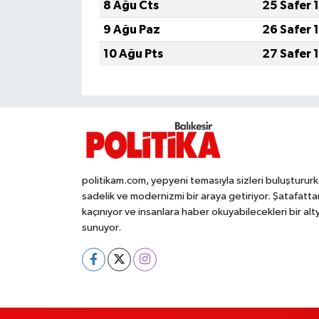
8 Ağu Cts
25 Safer 
9 Ağu Paz
26 Safer 
İvrindi
10 Ağu Pts
27 Safer 
KENT GÜNDEMİ
Kepsut
KÜLTÜR-SANAT
MAGAZİN
politikam.com, yepyeni temasıyla sizleri buluşturur
sadelik ve modernizmi bir araya getiriyor. Şatafatta
kaçınıyor ve insanlara haber okuyabilecekleri bir alt
MANŞET
sunuyor.
Manyas
OLAY