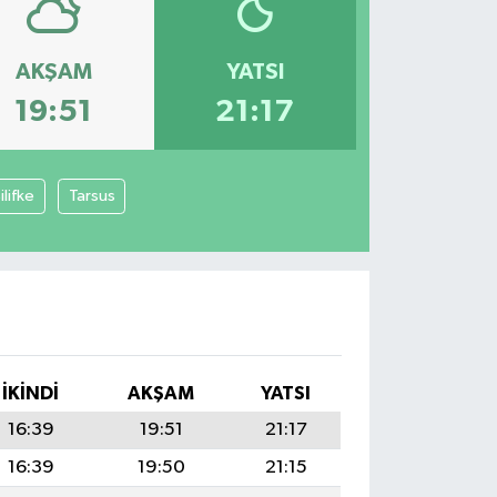
AKŞAM
YATSI
19:51
21:17
ilifke
Tarsus
İKINDI
AKŞAM
YATSI
16:39
19:51
21:17
16:39
19:50
21:15