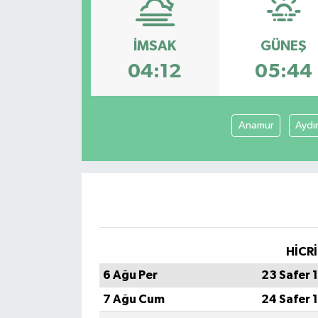
DÜNYA
İMSAK
GÜNEŞ
Dursunbey
04:12
05:44
Edremit
Anamur
Aydı
EĞİTİM
EKONOMİ
Erdek
Gömeç
HİCRİ
6 Ağu Per
23 Safer 
Gönen
7 Ağu Cum
24 Safer 
Havran