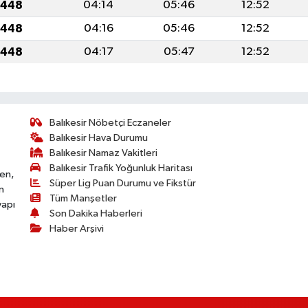
1448
04:14
05:46
12:52
1448
04:16
05:46
12:52
1448
04:17
05:47
12:52
Balıkesir Nöbetçi Eczaneler
Balıkesir Hava Durumu
Balıkesir Namaz Vakitleri
Balıkesir Trafik Yoğunluk Haritası
ken,
Süper Lig Puan Durumu ve Fikstür
n
Tüm Manşetler
yapı
Son Dakika Haberleri
Haber Arşivi