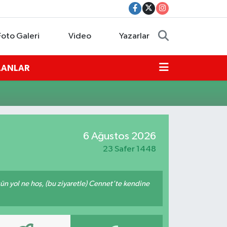
Foto Galeri
Video
Yazarlar
İLANLAR
6 Ağustos 2026
23 Safer 1448
ğün yol ne hoş, (bu ziyaretle) Cennet’te kendine