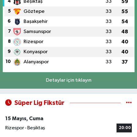
4
Beşiktaş
33
59
5
Göztepe
33
55
6
Başakşehir
33
54
7
Samsunspor
33
48
8
Rizespor
33
40
9
Konyaspor
33
40
10
Alanyaspor
33
37
Detaylar için tıklayın
Süper Lig Fikstür
15 Mayıs, Cuma
Rizespor - Beşiktaş
20:00