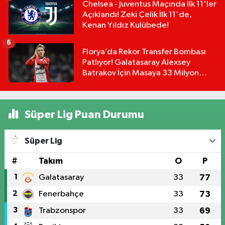
Chelsea - Juventus Maçında İlk 11'ler
Açıklandı! Zeki Çelik İlk 11'de,
Kenan Yıldız Kulübede!
6
Florya’da Rekor Transfer Bombası
Patlıyor! Galatasaray Alexsey
Batrakov İçin Masaya 33 Milyon
Euro Koydu!
Süper Lig Puan Durumu
Süper Lig
#
Takım
O
P
1
Galatasaray
33
77
2
Fenerbahçe
33
73
3
Trabzonspor
33
69