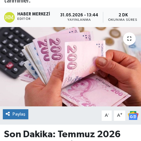
tahminler.
DÜNYA
HABER MERKEZI
31.05.2026 - 13:44
2 DK
EDITÖR
YAYINLANMA
OKUNMA SÜRESI
Dursunbey
Edremit
EĞİTİM
EKONOMİ
Erdek
Gömeç
Paylaş
-
+
A
A
Gönen
Son Dakika: Temmuz 2026
Havran