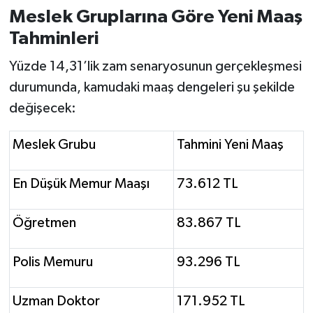
Susurluk
Meslek Gruplarına Göre Yeni Maaş
Tahminleri
TARİHTE BUGÜN
Yüzde 14,31’lik zam senaryosunun gerçekleşmesi
TEKNOLOJİ
durumunda, kamudaki maaş dengeleri şu şekilde
değişecek:
Trend
Meslek Grubu
Tahmini Yeni Maaş
TÜRKİYE
En Düşük Memur Maaşı
73.612 TL
VİZYONDAKİLER
Öğretmen
83.867 TL
YAŞAM
Polis Memuru
93.296 TL
Uzman Doktor
171.952 TL