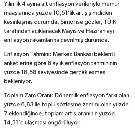
OTOMOTİV
Yılın ilk 4 ayına ait enflasyon verileriyle memur
maaşlarında yüzde 10,51’lik artış şimdiden
Resmi İlanlar
kesinleşmiş durumda. Şimdi ise gözler, TÜİK
tarafından açıklanacak Mayıs ve Haziran ayı
SAĞLIK
enflasyon rakamlarına çevrilmiş durumda.
Savaştepe
Enflasyon Tahmini: Merkez Bankası beklenti
anketlerine göre 6 aylık enflasyon tahmininin
SEYAHAT
yüzde 18,58 seviyesinde gerçekleşmesi
SİYASET
bekleniyor.
Sındırgı
Toplam Zam Oranı: Dönemlik enflasyon farkı olan
yüzde 6,83 ile toplu sözleşme zammı olan yüzde
SPOR
7 eklendiğinde, toplam artış oranının yüzde
14,31'e ulaşması öngörülüyor.
SÜRMANŞET