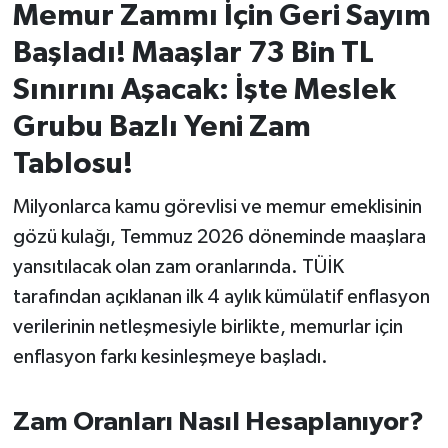
Memur Zammı İçin Geri Sayım
İvrindi
Başladı! Maaşlar 73 Bin TL
Sınırını Aşacak: İşte Meslek
KENT GÜNDEMİ
Grubu Bazlı Yeni Zam
Kepsut
Tablosu!
KÜLTÜR-SANAT
Milyonlarca kamu görevlisi ve memur emeklisinin
gözü kulağı, Temmuz 2026 döneminde maaşlara
MAGAZİN
yansıtılacak olan zam oranlarında. TÜİK
tarafından açıklanan ilk 4 aylık kümülatif enflasyon
MANŞET
verilerinin netleşmesiyle birlikte, memurlar için
Manyas
enflasyon farkı kesinleşmeye başladı.
OLAY
Zam Oranları Nasıl Hesaplanıyor?