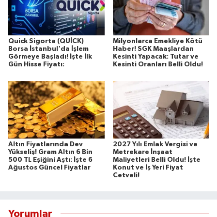
Quick Sigorta (QUİCK)
Milyonlarca Emekliye Kötü
Borsa İstanbul'da İşlem
Haber! SGK Maaşlardan
Görmeye Başladı! İşte İlk
Kesinti Yapacak: Tutar ve
Gün Hisse Fiyatı:
Kesinti Oranları Belli Oldu!
Altın Fiyatlarında Dev
2027 Yılı Emlak Vergisi ve
Yükseliş! Gram Altın 6 Bin
Metrekare İnşaat
500 TL Eşiğini Aştı: İşte 6
Maliyetleri Belli Oldu! İşte
Ağustos Güncel Fiyatlar
Konut ve İş Yeri Fiyat
Cetveli!
Yorumlar