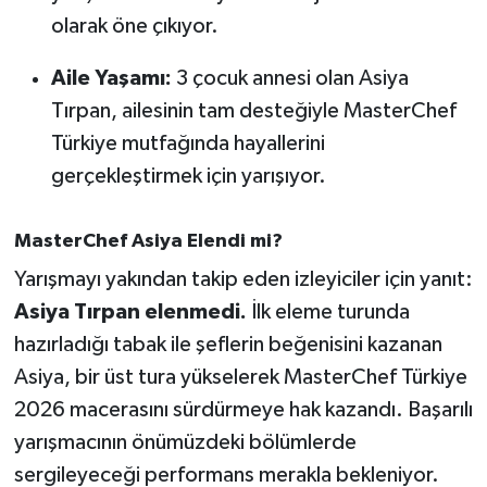
OTOMOTİV
olarak öne çıkıyor.
Resmi İlanlar
Aile Yaşamı:
3 çocuk annesi olan Asiya
Tırpan, ailesinin tam desteğiyle MasterChef
SAĞLIK
Türkiye mutfağında hayallerini
Savaştepe
gerçekleştirmek için yarışıyor.
SEYAHAT
MasterChef Asiya Elendi mi?
Yarışmayı yakından takip eden izleyiciler için yanıt:
SİYASET
Asiya Tırpan elenmedi.
İlk eleme turunda
Sındırgı
hazırladığı tabak ile şeflerin beğenisini kazanan
Asiya, bir üst tura yükselerek MasterChef Türkiye
SPOR
2026 macerasını sürdürmeye hak kazandı. Başarılı
yarışmacının önümüzdeki bölümlerde
SÜRMANŞET
sergileyeceği performans merakla bekleniyor.