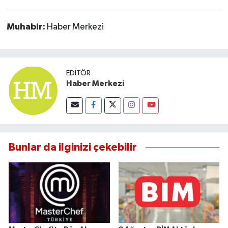
Susurluk
Muhabir:
Haber Merkezi
TARİHTE BUGÜN
TEKNOLOJİ
EDITÖR
Haber Merkezi
Trend
TÜRKİYE
VİZYONDAKİLER
Bunlar da ilginizi çekebilir
YAŞAM