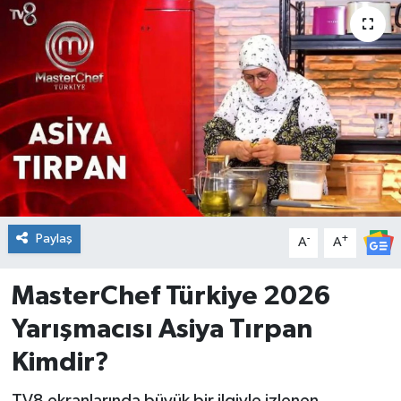
DÜNYA
Dursunbey
Edremit
EĞİTİM
EKONOMİ
Paylaş
-
+
A
A
Erdek
MasterChef Türkiye 2026
Gömeç
Yarışmacısı Asiya Tırpan
Gönen
Kimdir?
Havran
TV8 ekranlarında büyük bir ilgiyle izlenen