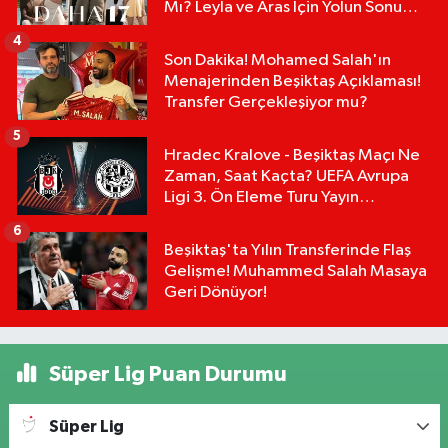
Mı? Leyla ve Aras İçin Yolun Sonu
Mu?
4
Son Dakika! Mohamed Salah'ın
Menajerinden Beşiktaş Açıklaması!
Transfer Gerçekleşiyor mu?
5
Hradec Kralove - Beşiktaş Maçı Ne
Zaman, Saat Kaçta? UEFA Avrupa
Ligi 3. Ön Eleme Turu Yayın
Detayları!
6
Beşiktaş'ta Yılın Transferinde Flaş
Gelişme! Muhammed Salah Masaya
Geri Dönüyor!
Süper Lig Puan Durumu
Süper Lig