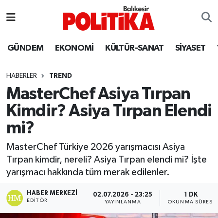
ASTROLOJİ
Balıkesir Nöbetçi Eczaneler
GÜNDEM
EKONOMİ
KÜLTÜR-SANAT
SİYASET
Ayvalık
Balıkesir Hava Durumu
HABERLER
TREND
Balya
Balıkesir Namaz Vakitleri
MasterChef Asiya Tırpan
Kimdir? Asiya Tırpan Elendi
Bandırma
Balıkesir Trafik Yoğunluk Haritası
mi?
Bigadiç
Süper Lig Puan Durumu ve Fikstür
MasterChef Türkiye 2026 yarışmacısı Asiya
Tırpan kimdir, nereli? Asiya Tırpan elendi mi? İşte
BİYOGRAFİLER
Tüm Manşetler
yarışmacı hakkında tüm merak edilenler.
Burhaniye
Son Dakika Haberleri
HABER MERKEZI
02.07.2026 - 23:25
1 DK
EDITÖR
YAYINLANMA
OKUNMA SÜRESI
ÇEVRE
Haber Arşivi