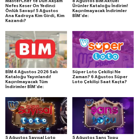
MasterChef’te Dün Akşam
8 Ağustos BİM Aktüel
Nefes Keser On Yedinci
Ürünler Kataloğu İndirim!
Önlük Savaşı! 5 Ağustos
Kaçırılmayacak İndirimler
Ana Kadroya Kim Girdi, Kim
BİM'de:
Kazandı?
BİM 4 Ağustos 2026 Salı
Süper Loto Çekilişi Ne
Kataloğu Yayınlandı!
Zaman? 6 Ağustos Süper
Kaçırılmayacak Tüm
Loto Çekilişi Saat Kaçta?
İndirimler BİM'de:
5 Ağustos Sayısal Loto
5 Ağustos Şans Topu