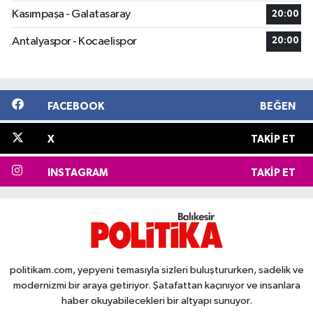
Kasımpaşa - Galatasaray
20:00
Antalyaspor - Kocaelispor
20:00
FACEBOOK
BEĞEN
X
TAKIP ET
INSTAGRAM
TAKIP ET
politikam.com, yepyeni temasıyla sizleri buluştururken, sadelik ve
modernizmi bir araya getiriyor. Şatafattan kaçınıyor ve insanlara
haber okuyabilecekleri bir altyapı sunuyor.