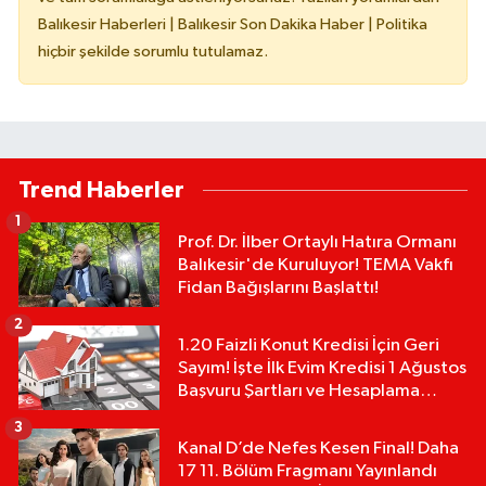
Balıkesir Haberleri | Balıkesir Son Dakika Haber | Politika
hiçbir şekilde sorumlu tutulamaz.
Trend Haberler
1
Prof. Dr. İlber Ortaylı Hatıra Ormanı
Balıkesir'de Kuruluyor! TEMA Vakfı
Fidan Bağışlarını Başlattı!
2
1.20 Faizli Konut Kredisi İçin Geri
Sayım! İşte İlk Evim Kredisi 1 Ağustos
Başvuru Şartları ve Hesaplama
Tablosu:
3
Kanal D’de Nefes Kesen Final! Daha
17 11. Bölüm Fragmanı Yayınlandı