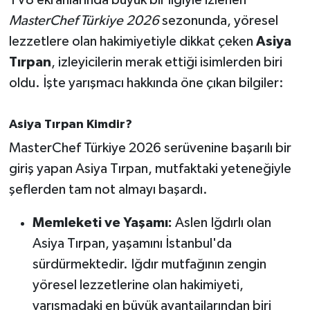
MasterChef Türkiye 2026
sezonunda, yöresel
İvrindi
lezzetlere olan hakimiyetiyle dikkat çeken
Asiya
Tırpan
, izleyicilerin merak ettiği isimlerden biri
KENT GÜNDEMİ
oldu. İşte yarışmacı hakkında öne çıkan bilgiler:
Kepsut
Asiya Tırpan Kimdir?
KÜLTÜR-SANAT
MasterChef Türkiye 2026 serüvenine başarılı bir
giriş yapan Asiya Tırpan, mutfaktaki yeteneğiyle
MAGAZİN
şeflerden tam not almayı başardı.
MANŞET
Memleketi ve Yaşamı:
Aslen Iğdırlı olan
Asiya Tırpan, yaşamını İstanbul'da
Manyas
sürdürmektedir. Iğdır mutfağının zengin
OLAY
yöresel lezzetlerine olan hakimiyeti,
yarışmadaki en büyük avantajlarından biri