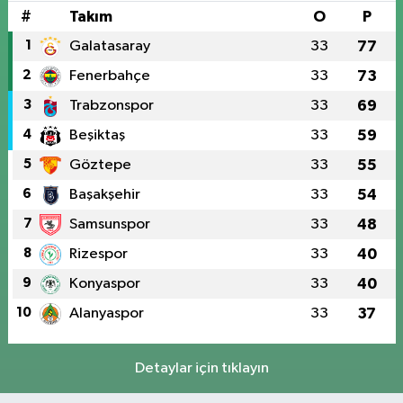
#
Takım
O
P
1
Galatasaray
33
77
2
Fenerbahçe
33
73
3
Trabzonspor
33
69
4
Beşiktaş
33
59
5
Göztepe
33
55
6
Başakşehir
33
54
7
Samsunspor
33
48
8
Rizespor
33
40
9
Konyaspor
33
40
10
Alanyaspor
33
37
Detaylar için tıklayın