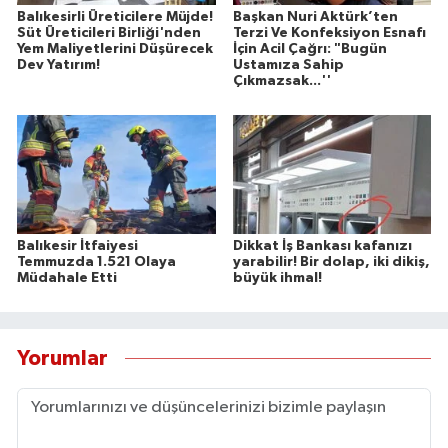
Balıkesirli Üreticilere Müjde!
Başkan Nuri Aktürk’ten
Süt Üreticileri Birliği'nden
Terzi Ve Konfeksiyon Esnafı
Yem Maliyetlerini Düşürecek
İçin Acil Çağrı: "Bugün
Dev Yatırım!
Ustamıza Sahip
Çıkmazsak...''
Balıkesir İtfaiyesi
Dikkat İş Bankası kafanızı
Temmuzda 1.521 Olaya
yarabilir! Bir dolap, iki dikiş,
Müdahale Etti
büyük ihmal!
Yorumlar