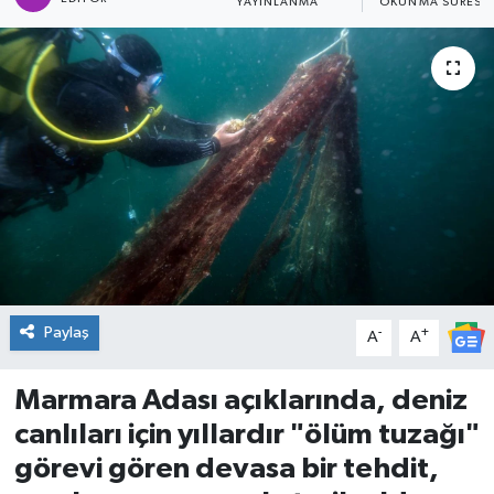
YAYINLANMA
OKUNMA SÜRESI
DÜNYA
Dursunbey
Edremit
EĞİTİM
EKONOMİ
Erdek
Paylaş
-
+
A
A
Gömeç
Marmara Adası açıklarında, deniz
canlıları için yıllardır "ölüm tuzağı"
Gönen
görevi gören devasa bir tehdit,
Havran