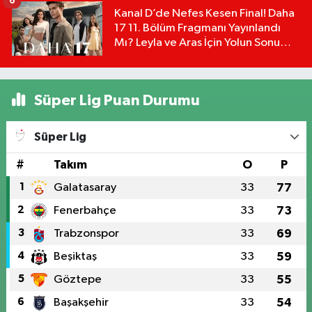
6
Kanal D’de Nefes Kesen Final! Daha
17 11. Bölüm Fragmanı Yayınlandı
Mı? Leyla ve Aras İçin Yolun Sonu
Mu?
Süper Lig Puan Durumu
Süper Lig
#
Takım
O
P
1
Galatasaray
33
77
2
Fenerbahçe
33
73
3
Trabzonspor
33
69
4
Beşiktaş
33
59
5
Göztepe
33
55
6
Başakşehir
33
54