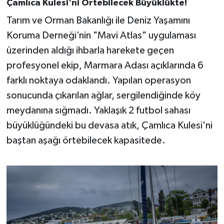
Çamlıca Kulesi'ni Örtebilecek Büyüklükte!
OTOMOTİV
Tarım ve Orman Bakanlığı ile Deniz Yaşamını
Resmi İlanlar
Koruma Derneği’nin "Mavi Atlas" uygulaması
üzerinden aldığı ihbarla harekete geçen
SAĞLIK
profesyonel ekip, Marmara Adası açıklarında 6
farklı noktaya odaklandı. Yapılan operasyon
Savaştepe
sonucunda çıkarılan ağlar, sergilendiğinde köy
SEYAHAT
meydanına sığmadı. Yaklaşık 2 futbol sahası
büyüklüğündeki bu devasa atık, Çamlıca Kulesi'ni
SİYASET
baştan aşağı örtebilecek kapasitede.
Sındırgı
SPOR
SÜRMANŞET