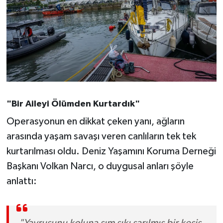
Susurluk
TARİHTE BUGÜN
TEKNOLOJİ
Trend
"Bir Aileyi Ölümden Kurtardık"
TÜRKİYE
Operasyonun en dikkat çeken yanı, ağların
arasında yaşam savaşı veren canlıların tek tek
VİZYONDAKİLER
kurtarılması oldu. Deniz Yaşamını Koruma Derneği
YAŞAM
Başkanı Volkan Narcı, o duygusal anları şöyle
anlattı:
"Yavrusunu koluna sım sıkı sarılmış bir keşiş