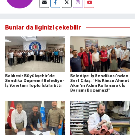
Bunlar da ilginizi çekebilir
Balıkesir Büyükşehir'de
Belediye-İş Sendikası'ndan
Sendika Depremi! Belediye-
Sert Çıkış: "Hiç Kimse Ahmet
İş Yönetimi Toplu İstifa Etti
Akın'ın Adını Kullanarak İş
Barışını Bozamaz!"