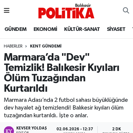
ASTROLOJİ
Balıkesir Nöbetçi Eczaneler
GÜNDEM
EKONOMİ
KÜLTÜR-SANAT
SİYASET
Ayvalık
Balıkesir Hava Durumu
HABERLER
KENT GÜNDEMİ
Balya
Balıkesir Namaz Vakitleri
Marmara’da "Dev"
Temizlik! Balıkesir Kıyıları
Bandırma
Balıkesir Trafik Yoğunluk Haritası
Ölüm Tuzağından
Bigadiç
Süper Lig Puan Durumu ve Fikstür
Kurtarıldı
BİYOGRAFİLER
Tüm Manşetler
Marmara Adası’nda 2 futbol sahası büyüklüğünde
dev hayalet ağ temizlendi! Balıkesir kıyıları ölüm
Burhaniye
Son Dakika Haberleri
tuzağından kurtarıldı. İşte o anlar.
ÇEVRE
Haber Arşivi
KEVSER YOLDAŞ
02.06.2026 - 12:37
2 DK
EDITÖR