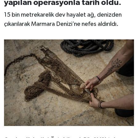
yapılan operasyonla tarih oldu.
15 bin metrekarelik dev hayalet ağ, denizden
İvrindi
çıkarılarak Marmara Denizi’ne nefes aldırıldı.
KENT GÜNDEMİ
Kepsut
KÜLTÜR-SANAT
MAGAZİN
MANŞET
Manyas
OLAY