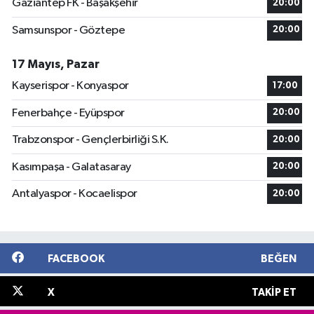
Gaziantep FK - Başakşehir
20:00
Samsunspor - Göztepe
20:00
17 Mayıs, Pazar
Kayserispor - Konyaspor
17:00
Fenerbahçe - Eyüpspor
20:00
Trabzonspor - Gençlerbirliği S.K.
20:00
Kasımpaşa - Galatasaray
20:00
Antalyaspor - Kocaelispor
20:00
FACEBOOK
BEĞEN
X
TAKIP ET