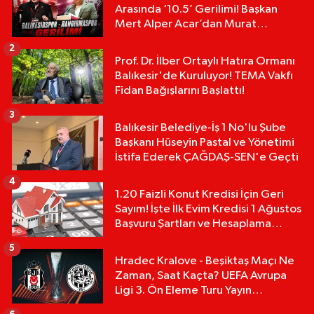
Arasında ‘10.5’ Gerilimi! Başkan
Mert Alper Acar’dan Murat
Karakoyun'a Sert Tepki!
2
Prof. Dr. İlber Ortaylı Hatıra Ormanı
Balıkesir'de Kuruluyor! TEMA Vakfı
Fidan Bağışlarını Başlattı!
3
Balıkesir Belediye-İş 1 No'lu Şube
Başkanı Hüseyin Pastal ve Yönetimi
İstifa Ederek ÇAĞDAŞ-SEN'e Geçti
4
1.20 Faizli Konut Kredisi İçin Geri
Sayım! İşte İlk Evim Kredisi 1 Ağustos
Başvuru Şartları ve Hesaplama
Tablosu:
5
Hradec Kralove - Beşiktaş Maçı Ne
Zaman, Saat Kaçta? UEFA Avrupa
Ligi 3. Ön Eleme Turu Yayın
Detayları!