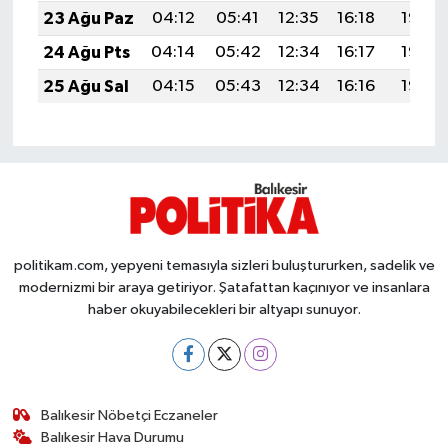
Susurluk
23 Ağu Paz
04:12
05:41
12:35
16:18
19:18
24 Ağu Pts
04:14
05:42
12:34
16:17
19:17
TARİHTE BUGÜN
25 Ağu Sal
04:15
05:43
12:34
16:16
19:15
TEKNOLOJİ
Trend
TÜRKİYE
politikam.com, yepyeni temasıyla sizleri buluştururken, sadelik ve
VİZYONDAKİLER
modernizmi bir araya getiriyor. Şatafattan kaçınıyor ve insanlara
haber okuyabilecekleri bir altyapı sunuyor.
YAŞAM
Balıkesir Nöbetçi Eczaneler
Balıkesir Hava Durumu