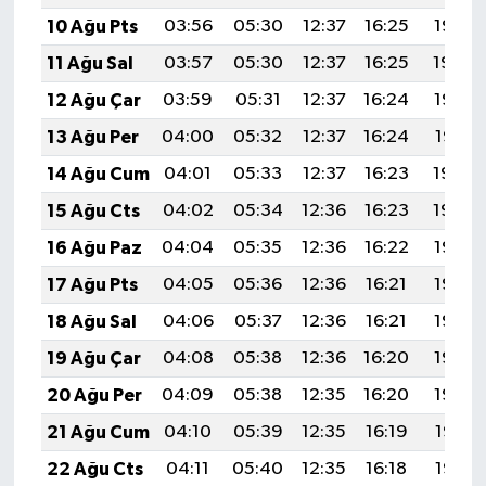
OTOMOTİV
10 Ağu Pts
03:56
05:30
12:37
16:25
19:35
Resmi İlanlar
11 Ağu Sal
03:57
05:30
12:37
16:25
19:34
12 Ağu Çar
03:59
05:31
12:37
16:24
19:32
SAĞLIK
13 Ağu Per
04:00
05:32
12:37
16:24
19:31
Savaştepe
14 Ağu Cum
04:01
05:33
12:37
16:23
19:30
15 Ağu Cts
04:02
05:34
12:36
16:23
19:29
SEYAHAT
16 Ağu Paz
04:04
05:35
12:36
16:22
19:27
SİYASET
17 Ağu Pts
04:05
05:36
12:36
16:21
19:26
18 Ağu Sal
04:06
05:37
12:36
16:21
19:25
Sındırgı
19 Ağu Çar
04:08
05:38
12:36
16:20
19:23
SPOR
20 Ağu Per
04:09
05:38
12:35
16:20
19:22
21 Ağu Cum
04:10
05:39
12:35
16:19
19:21
SÜRMANŞET
22 Ağu Cts
04:11
05:40
12:35
16:18
19:19