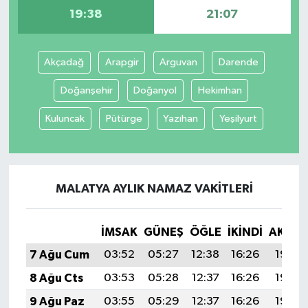
19:38
21:07
İvrindi
Akçadağ
Arapgir
Arguvan
Darende
KENT GÜNDEMİ
Doğanşehir
Doğanyol
Hekimhan
Kepsut
Kuluncak
Pütürge
Yazıhan
Yeşilyurt
KÜLTÜR-SANAT
MAGAZİN
MALATYA AYLIK NAMAZ VAKITLERI
MANŞET
İMSAK
GÜNEŞ
ÖĞLE
İKINDI
AKŞA
Manyas
7 Ağu Cum
03:52
05:27
12:38
16:26
19:38
OLAY
8 Ağu Cts
03:53
05:28
12:37
16:26
19:37
9 Ağu Paz
03:55
05:29
12:37
16:26
19:36