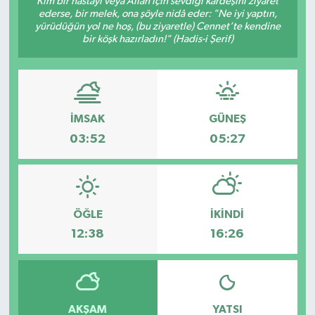
Kim bir hastayı veya Allah için sevdiği kardeşini ziyaret
ederse, bir melek, ona şöyle nidâ eder: "Ne iyi yaptın,
DÜNYA
yürüdüğün yol ne hoş, (bu ziyaretle) Cennet’te kendine
bir köşk hazırladın!" (Hadis-i Şerif)
Dursunbey
Edremit
İMSAK
GÜNEŞ
EĞİTİM
03:52
05:27
EKONOMİ
Erdek
ÖĞLE
İKINDI
12:38
16:26
Gömeç
Gönen
AKŞAM
YATSI
Havran