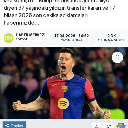
kez konuştu. "Kulüp ne düşündüğümü biliyor"
diyen 37 yaşındaki yıldızın transfer kararı ve 17
DÜNYA
Nisan 2026 son dakika açıklamaları
haberimizde…
Dursunbey
HABER MERKEZI
17.04.2026 - 14:52
2 DK
Edremit
EDITÖR
YAYINLANMA
OKUNMA SÜRESI
EĞİTİM
EKONOMİ
Erdek
Gömeç
Gönen
Paylaş
-
+
Havran
A
A