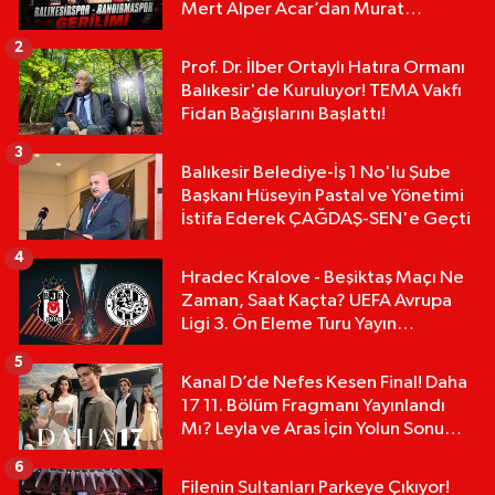
Mert Alper Acar’dan Murat
Karakoyun'a Sert Tepki!
2
Prof. Dr. İlber Ortaylı Hatıra Ormanı
Balıkesir'de Kuruluyor! TEMA Vakfı
Fidan Bağışlarını Başlattı!
3
Balıkesir Belediye-İş 1 No'lu Şube
Başkanı Hüseyin Pastal ve Yönetimi
İstifa Ederek ÇAĞDAŞ-SEN'e Geçti
4
Hradec Kralove - Beşiktaş Maçı Ne
Zaman, Saat Kaçta? UEFA Avrupa
Ligi 3. Ön Eleme Turu Yayın
Detayları!
5
Kanal D’de Nefes Kesen Final! Daha
17 11. Bölüm Fragmanı Yayınlandı
Mı? Leyla ve Aras İçin Yolun Sonu
Mu?
6
Filenin Sultanları Parkeye Çıkıyor!