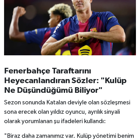
Susurluk
TARİHTE BUGÜN
TEKNOLOJİ
Trend
TÜRKİYE
Fenerbahçe Taraftarını
Heyecanlandıran Sözler: "Kulüp
VİZYONDAKİLER
Ne Düşündüğümü Biliyor"
YAŞAM
Sezon sonunda Katalan deviyle olan sözleşmesi
sona erecek olan yıldız oyuncu, ayrılık sinyali
olarak yorumlanan şu ifadeleri kullandı:
"Biraz daha zamanımız var. Kulüp yönetimi benim