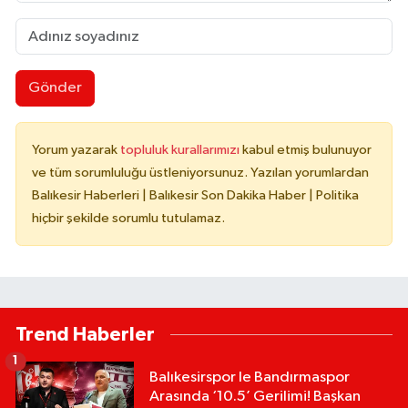
Gönder
Yorum yazarak
topluluk kurallarımızı
kabul etmiş bulunuyor
ve tüm sorumluluğu üstleniyorsunuz. Yazılan yorumlardan
Balıkesir Haberleri | Balıkesir Son Dakika Haber | Politika
hiçbir şekilde sorumlu tutulamaz.
Trend Haberler
1
Balıkesirspor le Bandırmaspor
Arasında ‘10.5’ Gerilimi! Başkan