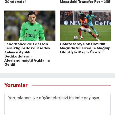
Gündemde!
Masadaki Transfer Formülü!
Fenerbahçe’de Ederson
Galatasaray Son Hazırlık
Sessizliğini Bozdu! Yedek
Maçında Villarreal'e Mağlup
Kalması Ayrılık
Oldu! İşte Maçın Özeti:
Dedikodularını
Alevlendirmişti! Açıklama
Geldi!
Yorumlar