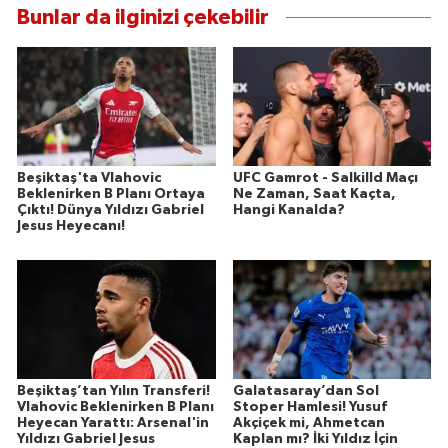
Bunlar da ilginizi çekebilir
Beşiktaş'ta Vlahovic
UFC Gamrot - Salkilld Maçı
Beklenirken B Planı Ortaya
Ne Zaman, Saat Kaçta,
Çıktı! Dünya Yıldızı Gabriel
Hangi Kanalda?
Jesus Heyecanı!
Beşiktaş’tan Yılın Transferi!
Galatasaray’dan Sol
Vlahovic Beklenirken B Planı
Stoper Hamlesi! Yusuf
Heyecan Yarattı: Arsenal'in
Akçiçek mi, Ahmetcan
Yıldızı Gabriel Jesus
Kaplan mı? İki Yıldız İçin