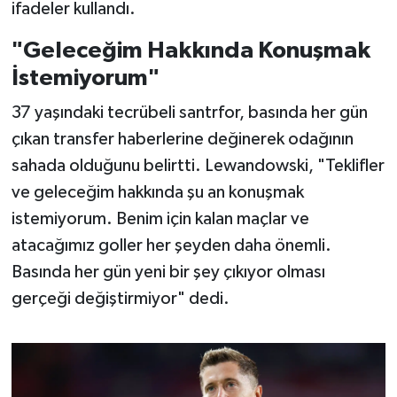
OTOMOTİV
ifadeler kullandı.
"Geleceğim Hakkında Konuşmak
Resmi İlanlar
İstemiyorum"
SAĞLIK
37 yaşındaki tecrübeli santrfor, basında her gün
çıkan transfer haberlerine değinerek odağının
Savaştepe
sahada olduğunu belirtti. Lewandowski, "Teklifler
SEYAHAT
ve geleceğim hakkında şu an konuşmak
istemiyorum. Benim için kalan maçlar ve
SİYASET
atacağımız goller her şeyden daha önemli.
Basında her gün yeni bir şey çıkıyor olması
Sındırgı
gerçeği değiştirmiyor" dedi.
SPOR
SÜRMANŞET