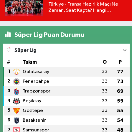
Türkiye - Fransa Hazırlık Maçı Ne
Zaman, Saat Kaçta? Hangi
Kanalda?
Süper Lig Puan Durumu
Süper Lig
#
Takım
O
P
1
Galatasaray
33
77
2
Fenerbahçe
33
73
3
Trabzonspor
33
69
4
Beşiktaş
33
59
5
Göztepe
33
55
6
Başakşehir
33
54
7
Samsunspor
33
48