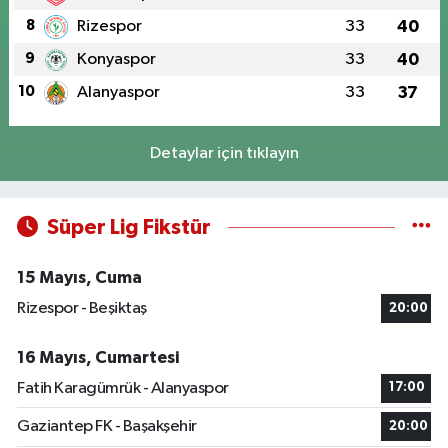
8
Rizespor
33
40
9
Konyaspor
33
40
10
Alanyaspor
33
37
Detaylar için tıklayın
Süper Lig Fikstür
15 Mayıs, Cuma
Rizespor - Beşiktaş
20:00
16 Mayıs, Cumartesi
Fatih Karagümrük - Alanyaspor
17:00
Gaziantep FK - Başakşehir
20:00