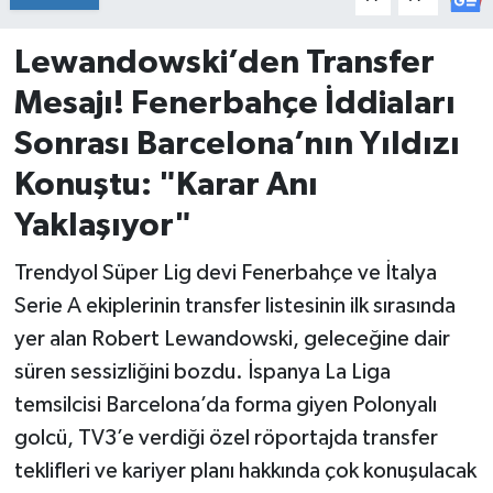
İvrindi
Lewandowski’den Transfer
Mesajı! Fenerbahçe İddiaları
KENT GÜNDEMİ
Sonrası Barcelona’nın Yıldızı
Kepsut
Konuştu: "Karar Anı
Yaklaşıyor"
KÜLTÜR-SANAT
Trendyol Süper Lig devi Fenerbahçe ve İtalya
MAGAZİN
Serie A ekiplerinin transfer listesinin ilk sırasında
MANŞET
yer alan Robert Lewandowski, geleceğine dair
süren sessizliğini bozdu. İspanya La Liga
Manyas
temsilcisi Barcelona’da forma giyen Polonyalı
golcü, TV3’e verdiği özel röportajda transfer
OLAY
teklifleri ve kariyer planı hakkında çok konuşulacak