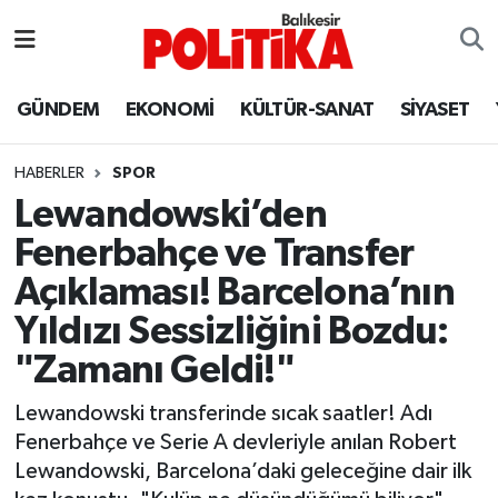
ASTROLOJİ
Balıkesir Nöbetçi Eczaneler
GÜNDEM
EKONOMİ
KÜLTÜR-SANAT
SİYASET
Ayvalık
Balıkesir Hava Durumu
HABERLER
SPOR
Balya
Balıkesir Namaz Vakitleri
Lewandowski’den
Fenerbahçe ve Transfer
Bandırma
Balıkesir Trafik Yoğunluk Haritası
Açıklaması! Barcelona’nın
Bigadiç
Süper Lig Puan Durumu ve Fikstür
Yıldızı Sessizliğini Bozdu:
"Zamanı Geldi!"
BİYOGRAFİLER
Tüm Manşetler
Lewandowski transferinde sıcak saatler! Adı
Burhaniye
Son Dakika Haberleri
Fenerbahçe ve Serie A devleriyle anılan Robert
Lewandowski, Barcelona’daki geleceğine dair ilk
ÇEVRE
Haber Arşivi