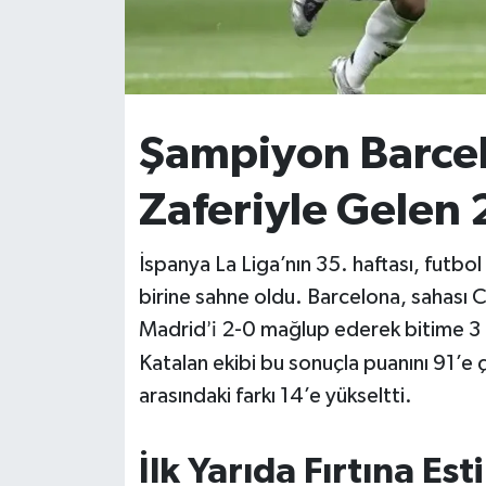
İvrindi
KENT GÜNDEMİ
Şampiyon Barcelo
Kepsut
Zaferiyle Gelen 
KÜLTÜR-SANAT
İspanya La Liga’nın 35. haftası, futbol
MAGAZİN
birine sahne oldu. Barcelona, sahası C
MANŞET
Madrid
2-0 mağlup ederek bitime 3 h
’i
Katalan ekibi bu sonuçla puanını 91’e ç
Manyas
arasındaki farkı 14’e yükseltti.
OLAY
İlk Yarıda Fırtına Es