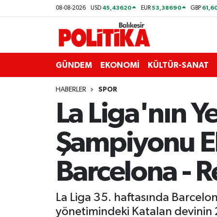
45,43620
53,38690
61,6
08-08-2026
USD
EUR
GBP
ASTROLOJİ
Balıkesir Nöbetçi Eczaneler
Ayvalık
Balıkesir Hava Durumu
GÜNDEM
EKONOMİ
KÜLTÜR-SANAT
Balya
Balıkesir Namaz Vakitleri
HABERLER
SPOR
La Liga'nın 
Bandırma
Balıkesir Trafik Yoğunluk Haritası
Şampiyonu El 
Bigadiç
Süper Lig Puan Durumu ve Fikstür
BİYOGRAFİLER
Tüm Manşetler
Barcelona - R
Burhaniye
Son Dakika Haberleri
La Liga 35. haftasında Barcelo
ÇEVRE
Haber Arşivi
yönetimindeki Katalan devinin 2