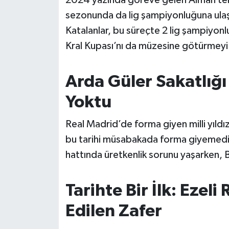
Susurluk
sezonunda da lig şampiyonluğuna ulaşa
Katalanlar, bu süreçte 2 lig şampiyon
TARİHTE BUGÜN
Kral Kupası’nı da müzesine götürmeyi
TEKNOLOJİ
Arda Güler Sakatlığ
Trend
Yoktu
TÜRKİYE
Real Madrid’de forma giyen milli yıldı
bu tarihi müsabakada forma giyemedi
VİZYONDAKİLER
hattında üretkenlik sorunu yaşarken, 
YAŞAM
Tarihte Bir İlk: Ezeli
Edilen Zafer