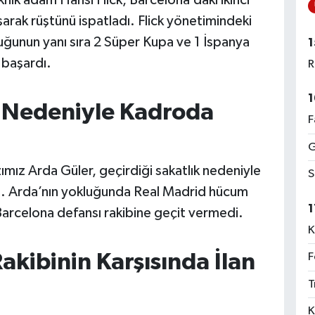
rak rüştünü ispatladı. Flick yönetimindeki
luğunun yanı sıra 2 Süper Kupa ve 1 İspanya
1
 başardı.
R
1
ı Nedeniyle Kadroda
F
G
zımız Arda Güler, geçirdiği sakatlık nedeniyle
S
. Arda’nın yokluğunda Real Madrid hücum
1
Barcelona defansı rakibine geçit vermedi.
K
 Rakibinin Karşısında İlan
F
T
K