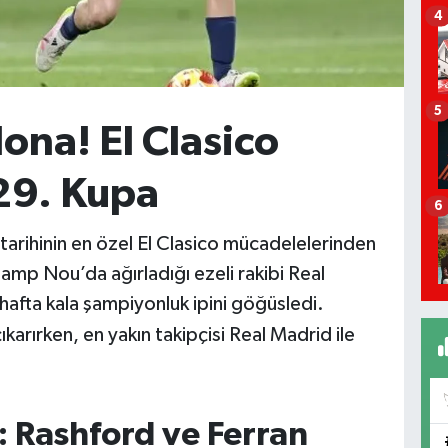
4
5
na! El Clasico
29. Kupa
6
 tarihinin en özel El Clasico mücadelelerinden
amp Nou’da ağırladığı ezeli rakibi Real
afta kala şampiyonluk ipini göğüsledi.
ıkarırken, en yakın takipçisi Real Madrid ile
ti: Rashford ve Ferran