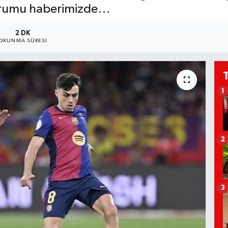
durumu haberimizde…
2 DK
OKUNMA SÜRESI
1
2
3