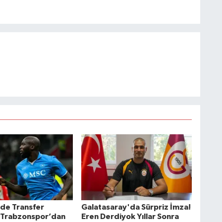
’de Transfer
Galatasaray'da Sürpriz İmza!
! Trabzonspor’dan
Eren Derdiyok Yıllar Sonra