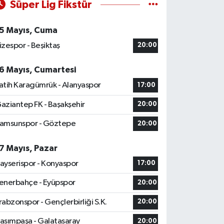
Süper Lig Fikstür
5 Mayıs, Cuma
izespor - Beşiktaş
20:00
6 Mayıs, Cumartesi
atih Karagümrük - Alanyaspor
17:00
aziantep FK - Başakşehir
20:00
amsunspor - Göztepe
20:00
7 Mayıs, Pazar
ayserispor - Konyaspor
17:00
enerbahçe - Eyüpspor
20:00
rabzonspor - Gençlerbirliği S.K.
20:00
asımpaşa - Galatasaray
20:00