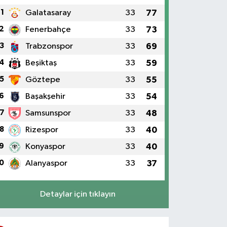
1
Galatasaray
33
77
2
Fenerbahçe
33
73
3
Trabzonspor
33
69
4
Beşiktaş
33
59
5
Göztepe
33
55
6
Başakşehir
33
54
7
Samsunspor
33
48
8
Rizespor
33
40
9
Konyaspor
33
40
0
Alanyaspor
33
37
Detaylar için tıklayın