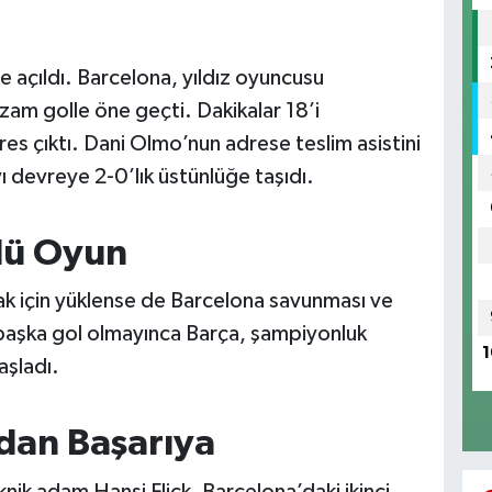
e açıldı. Barcelona, yıldız oyuncusu
zam golle öne geçti. Dakikalar 18’i
es çıktı. Dani Olmo’nun adrese teslim asistini
ı devreye 2-0’lık üstünlüğe taşıdı.
llü Oyun
mak için yüklense de Barcelona savunması ve
 başka gol olmayınca Barça, şampiyonluk
1
aşladı.
ıdan Başarıya
k adam Hansi Flick, Barcelona’daki ikinci