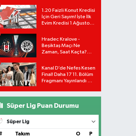
Yönetimi İstifa Ederek
ÇAĞDAŞ-SEN'e Geçti
1.20 Faizli Konut Kredisi
İçin Geri Sayım! İşte İlk
Evim Kredisi 1 Ağustos
Başvuru Şartları ve
Hesaplama Tablosu:
Hradec Kralove -
Beşiktaş Maçı Ne
Zaman, Saat Kaçta?
UEFA Avrupa Ligi 3. Ön
Eleme Turu Yayın
Kanal D’de Nefes Kesen
Detayları!
Final! Daha 17 11. Bölüm
Fragmanı Yayınlandı Mı?
Leyla ve Aras İçin Yolun
Sonu Mu?
Süper Lig Puan Durumu
Süper Lig
#
Takım
O
P