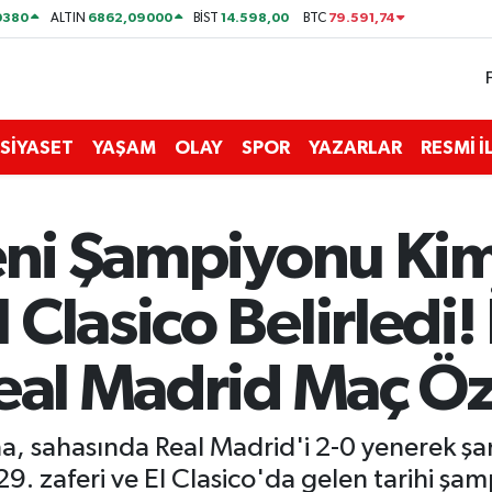
0380
6862,09000
14.598,00
79.591,74
ALTIN
BİST
BTC
SİYASET
YAŞAM
OLAY
SPOR
YAZARLAR
RESMİ 
Yeni Şampiyonu Ki
Clasico Belirledi! 
eal Madrid Maç Öz
na, sahasında Real Madrid'i 2-0 yenerek şa
9. zaferi ve El Clasico'da gelen tarihi şam