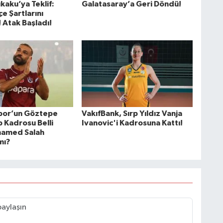
kaku’ya Teklif:
Galatasaray’a Geri Döndü!
e Şartlarını
 Atak Başladı!
por’un Göztepe
VakıfBank, Sırp Yıldız Vanja
 Kadrosu Belli
Ivanovic'i Kadrosuna Kattı!
hamed Salah
mı?