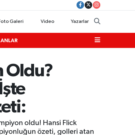
Foto Galeri
Video
Yazarlar
İLANLAR
m Oldu?
İşte
eti:
mpiyon oldu! Hansi Flick
piyonluğun özeti, golleri atan