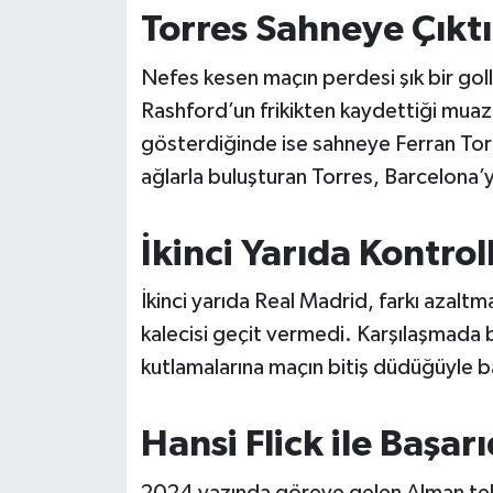
OTOMOTİV
Torres Sahneye Çıktı
Resmi İlanlar
Nefes kesen maçın perdesi şık bir goll
Rashford’un frikikten kaydettiği muaz
SAĞLIK
gösterdiğinde ise sahneye Ferran Torr
ağlarla buluşturan Torres, Barcelona’y
Savaştepe
SEYAHAT
İkinci Yarıda Kontro
SİYASET
İkinci yarıda Real Madrid, farkı azalt
kalecisi geçit vermedi. Karşılaşmada
Sındırgı
kutlamalarına maçın bitiş düdüğüyle b
SPOR
Hansi Flick ile Başar
SÜRMANŞET
2024 yazında göreve gelen Alman tekni