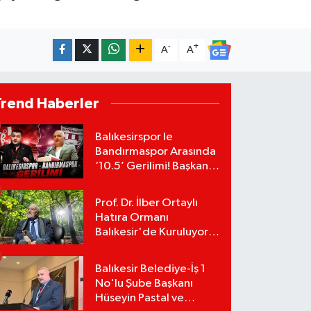
-
+
A
A
Trend Haberler
Balıkesirspor le
Bandırmaspor Arasında
‘10.5’ Gerilimi! Başkan
Mert Alper Acar’dan
Murat Karakoyun'a Sert
Prof. Dr. İlber Ortaylı
Tepki!
Hatıra Ormanı
Balıkesir'de Kuruluyor!
TEMA Vakfı Fidan
Bağışlarını Başlattı!
Balıkesir Belediye-İş 1
No'lu Şube Başkanı
Hüseyin Pastal ve