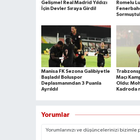
Gelişme! Real Madrid Yıldızı
Romelu Lu
İçin Devler Sıraya Girdi!
Fenerbahç
Sormuştu!
Manisa FK Sezona Galibiyetle
Trabzons
Başladı! Boluspor
Maçı Kamp
Deplasmanından 3 Puanla
Oldu: Mo
Ayrıldı!
Kadroda 
Yorumlar