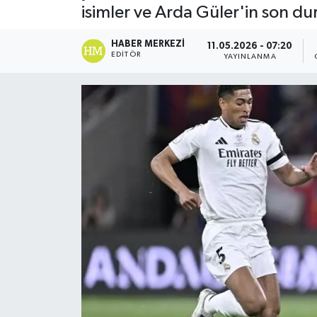
isimler ve Arda Güler'in son 
DÜNYA
HABER MERKEZI
11.05.2026 - 07:20
EDITÖR
YAYINLANMA
Dursunbey
Edremit
EĞİTİM
EKONOMİ
Erdek
Gömeç
Gönen
Havran