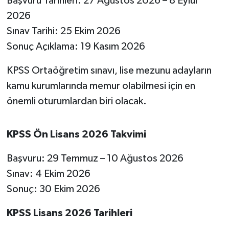
Başvuru Tarihleri: 27 Ağustos 2026 – 8 Eylül
OTOMOTİV
2026
Resmi İlanlar
Sınav Tarihi: 25 Ekim 2026
Sonuç Açıklama: 19 Kasım 2026
SAĞLIK
KPSS Ortaöğretim sınavı, lise mezunu adayların
Savaştepe
kamu kurumlarında memur olabilmesi için en
önemli oturumlardan biri olacak.
SEYAHAT
SİYASET
KPSS Ön Lisans 2026 Takvimi
Başvuru: 29 Temmuz – 10 Ağustos 2026
Sındırgı
Sınav: 4 Ekim 2026
SPOR
Sonuç: 30 Ekim 2026
SÜRMANŞET
KPSS Lisans 2026 Tarihleri