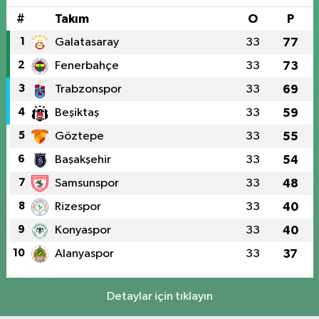
#
Takım
O
P
1
Galatasaray
33
77
2
Fenerbahçe
33
73
3
Trabzonspor
33
69
4
Beşiktaş
33
59
5
Göztepe
33
55
6
Başakşehir
33
54
7
Samsunspor
33
48
8
Rizespor
33
40
9
Konyaspor
33
40
10
Alanyaspor
33
37
Detaylar için tıklayın