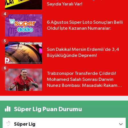
Sayıda Yaralı Var!
4
6 Ağustos Süper Loto Sonuçları Belli
Oldu! İşte Kazanan Numaralar:
5
Son Dakika! Mersin Erdemli’de 3,4
Büyüklüğünde Deprem!
6
Trabzonspor Transferde Çıldırdı!
Mohamed Salah Sonrası Darwin
Nunez Bombası: Masadaki Rakam
Dudak Uçuklattı!
Süper Lig Puan Durumu
Süper Lig