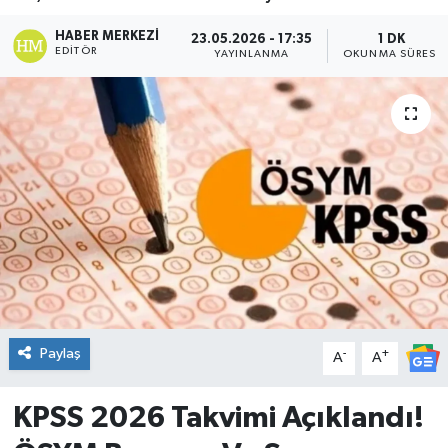
DÜNYA
HABER MERKEZI
23.05.2026 - 17:35
1 DK
EDITÖR
YAYINLANMA
OKUNMA SÜRESI
Dursunbey
Edremit
EĞİTİM
EKONOMİ
Erdek
Gömeç
Paylaş
-
+
A
A
Gönen
KPSS 2026 Takvimi Açıklandı!
Havran