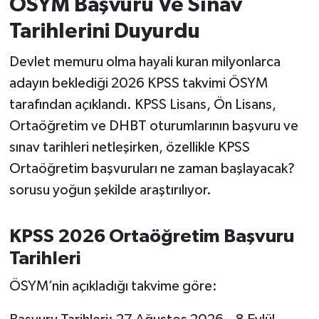
ÖSYM Başvuru Ve Sınav
Tarihlerini Duyurdu
İvrindi
Devlet memuru olma hayali kuran milyonlarca
KENT GÜNDEMİ
adayın beklediği 2026 KPSS takvimi ÖSYM
tarafından açıklandı. KPSS Lisans, Ön Lisans,
Kepsut
Ortaöğretim ve DHBT oturumlarının başvuru ve
KÜLTÜR-SANAT
sınav tarihleri netleşirken, özellikle KPSS
Ortaöğretim başvuruları ne zaman başlayacak?
MAGAZİN
sorusu yoğun şekilde araştırılıyor.
MANŞET
KPSS 2026 Ortaöğretim Başvuru
Manyas
Tarihleri
ÖSYM’nin açıkladığı takvime göre:
OLAY