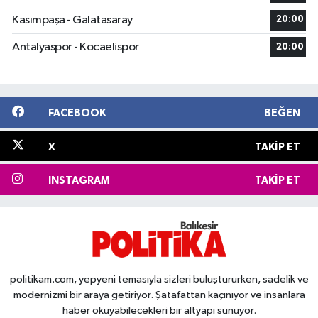
Kasımpaşa - Galatasaray
20:00
Antalyaspor - Kocaelispor
20:00
FACEBOOK
BEĞEN
X
TAKIP ET
INSTAGRAM
TAKIP ET
politikam.com, yepyeni temasıyla sizleri buluştururken, sadelik ve
modernizmi bir araya getiriyor. Şatafattan kaçınıyor ve insanlara
haber okuyabilecekleri bir altyapı sunuyor.