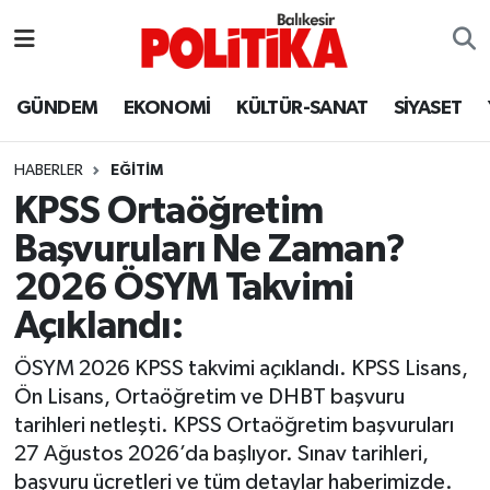
ASTROLOJİ
Balıkesir Nöbetçi Eczaneler
GÜNDEM
EKONOMİ
KÜLTÜR-SANAT
SİYASET
Ayvalık
Balıkesir Hava Durumu
HABERLER
EĞİTİM
Balya
Balıkesir Namaz Vakitleri
KPSS Ortaöğretim
Başvuruları Ne Zaman?
Bandırma
Balıkesir Trafik Yoğunluk Haritası
2026 ÖSYM Takvimi
Bigadiç
Süper Lig Puan Durumu ve Fikstür
Açıklandı:
BİYOGRAFİLER
Tüm Manşetler
ÖSYM 2026 KPSS takvimi açıklandı. KPSS Lisans,
Ön Lisans, Ortaöğretim ve DHBT başvuru
Burhaniye
Son Dakika Haberleri
tarihleri netleşti. KPSS Ortaöğretim başvuruları
27 Ağustos 2026’da başlıyor. Sınav tarihleri,
ÇEVRE
Haber Arşivi
başvuru ücretleri ve tüm detaylar haberimizde.