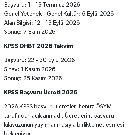
Başvuru: 1 – 13 Temmuz 2026
Susurluk
Genel Yetenek – Genel Kültür: 6 Eylül 2026
TARİHTE BUGÜN
Alan Bilgisi: 12 – 13 Eylül 2026
Sonuç: 7 Ekim 2026
TEKNOLOJİ
KPSS DHBT 2026 Takvim
Trend
Başvuru: 22 – 30 Eylül 2026
TÜRKİYE
Sınav: 1 Kasım 2026
Sonuç: 25 Kasım 2026
VİZYONDAKİLER
KPSS Başvuru Ücreti 2026
YAŞAM
2026 KPSS başvuru ücretleri henüz ÖSYM
tarafından açıklanmadı. Ücretlerin, başvuru
kılavuzunun yayımlanmasıyla birlikte netleşmesi
bekleniyor