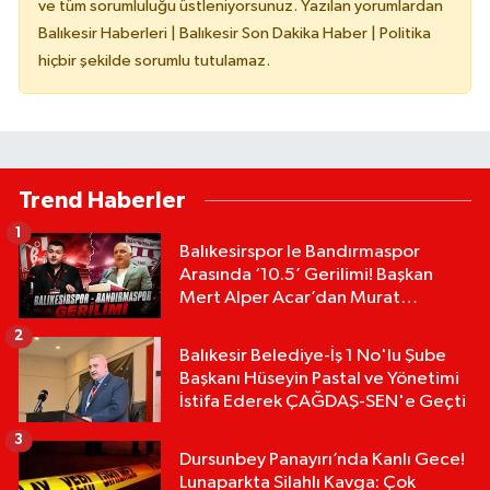
ve tüm sorumluluğu üstleniyorsunuz. Yazılan yorumlardan
Balıkesir Haberleri | Balıkesir Son Dakika Haber | Politika
hiçbir şekilde sorumlu tutulamaz.
Trend Haberler
1
Balıkesirspor le Bandırmaspor
Arasında ‘10.5’ Gerilimi! Başkan
Mert Alper Acar’dan Murat
Karakoyun'a Sert Tepki!
2
Balıkesir Belediye-İş 1 No'lu Şube
Başkanı Hüseyin Pastal ve Yönetimi
İstifa Ederek ÇAĞDAŞ-SEN'e Geçti
3
Dursunbey Panayırı’nda Kanlı Gece!
Lunaparkta Silahlı Kavga: Çok