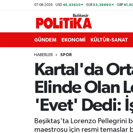
45,43620
53,38690
61,6
07-08-2026
USD
EUR
GBP
ASTROLOJİ
Balıkesir Nöbetçi Eczaneler
Ayvalık
Balıkesir Hava Durumu
GÜNDEM
EKONOMİ
KÜLTÜR-SANAT
Balya
Balıkesir Namaz Vakitleri
HABERLER
SPOR
Kartal'da Ort
Bandırma
Balıkesir Trafik Yoğunluk Haritası
Elinde Olan L
Bigadiç
Süper Lig Puan Durumu ve Fikstür
BİYOGRAFİLER
Tüm Manşetler
'Evet' Dedi: 
Burhaniye
Son Dakika Haberleri
Beşiktaş'ta Lorenzo Pellegrini 
ÇEVRE
Haber Arşivi
maestrosu için resmi temaslar b