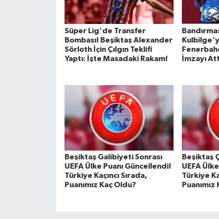
Süper Lig'de Transfer
Bandırma
Bombası! Beşiktaş Alexander
Kulbilge'y
Sörloth İçin Çılgın Teklifi
Fenerbahç
Yaptı: İşte Masadaki Rakam!
İmzayı Att
Beşiktaş Galibiyeti Sonrası
Beşiktaş 
UEFA Ülke Puanı Güncellendi!
UEFA Ülke
Türkiye Kaçıncı Sırada,
Türkiye Ka
Puanımız Kaç Oldu?
Puanımız 