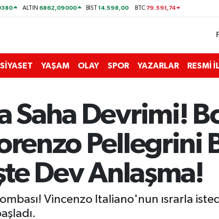
0380
6862,09000
14.598,00
79.591,74
ALTIN
BİST
BTC
SİYASET
YAŞAM
OLAY
SPOR
YAZARLAR
RESMİ 
a Saha Devrimi! B
orenzo Pellegrini 
İşte Dev Anlaşma!
bombası! Vincenzo Italiano'nun ısrarla ist
aşladı.