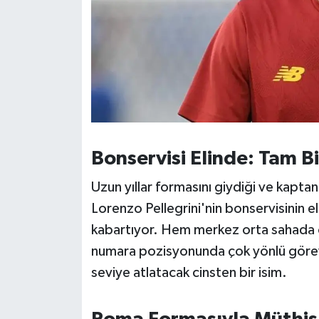
Susurluk
TARİHTE BUGÜN
TEKNOLOJİ
Trend
Bonservisi Elinde: Tam Bi
TÜRKİYE
Uzun yıllar formasını giydiği ve kapta
VİZYONDAKİLER
Lorenzo Pellegrini'nin bonservisinin el
kabartıyor. Hem merkez orta sahada
YAŞAM
numara pozisyonunda çok yönlü görev y
seviye atlatacak cinsten bir isim.