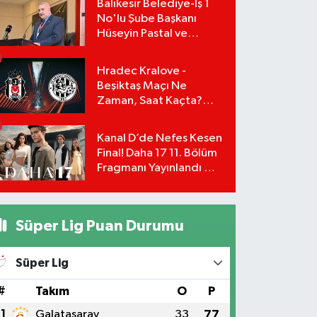
Balıkesir Belediye-İş 1
No'lu Şube Başkanı
Hüseyin Pastal ve
Yönetimi İstifa Ederek
ÇAĞDAŞ-SEN'e Geçti
Hradec Kralove -
Beşiktaş Maçı Ne
Zaman, Saat Kaçta?
UEFA Avrupa Ligi 3. Ön
Eleme Turu Yayın
Kanal D’de Nefes Kesen
Detayları!
Final! Daha 17 11. Bölüm
Fragmanı Yayınlandı Mı?
Leyla ve Aras İçin Yolun
Sonu Mu?
Süper Lig Puan Durumu
Süper Lig
#
Takım
O
P
1
Galatasaray
33
77