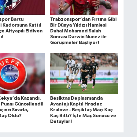
spor Bartu
Trabzonspor’dan Fırtına Gibi
i Kadorsuna Kattı!
Bir Dünya Yıldızı Hamlesi
e Altyapılı Eldiven
Daha! Mohamed Salah
ı!
Sonrası Darwin Nunez ile
Görüşmeler Başlıyor!
Çekya’da Kazandı,
Beşiktaş Deplasmanda
 Puanı Güncellendi!
Avantajı Kaptı! Hradec
çıncı Sırada,
Kralove - Beşiktaş Maçı Kaç
Kaç Oldu?
Kaç Bitti? İşte Maç Sonucu ve
Detaylar!