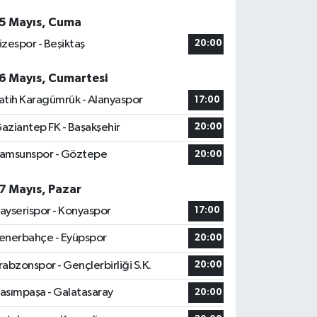
5 Mayıs, Cuma
izespor - Beşiktaş
20:00
6 Mayıs, Cumartesi
atih Karagümrük - Alanyaspor
17:00
aziantep FK - Başakşehir
20:00
amsunspor - Göztepe
20:00
7 Mayıs, Pazar
ayserispor - Konyaspor
17:00
enerbahçe - Eyüpspor
20:00
rabzonspor - Gençlerbirliği S.K.
20:00
asımpaşa - Galatasaray
20:00