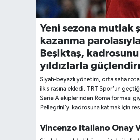
İvrindi
Yeni sezona mutlak 
KENT GÜNDEMİ
kazanma parolasıyla
Kepsut
Beşiktaş, kadrosunu
KÜLTÜR-SANAT
yıldızlarla güçlendi
MAGAZİN
Siyah-beyazlı yönetim, orta saha rotasy
ilk sırasına ekledi. TRT Spor'un geçtiğ
MANŞET
Serie A ekiplerinden Roma forması g
Pellegrini'yi kadrosuna katmak için res
Manyas
OLAY
Vincenzo Italiano Onay V