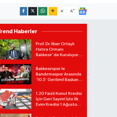
-
+
A
A
Trend Haberler
Prof. Dr. İlber Ortaylı
Hatıra Ormanı
Balıkesir'de Kuruluyor!
TEMA Vakfı Fidan
Bağışlarını Başlattı!
Balıkesirspor le
Bandırmaspor Arasında
‘10.5’ Gerilimi! Başkan
Mert Alper Acar’dan
Murat Karakoyun'a Sert
1.20 Faizli Konut Kredisi
Tepki!
İçin Geri Sayım! İşte İlk
Evim Kredisi 1 Ağustos
Başvuru Şartları ve
Hesaplama Tablosu: