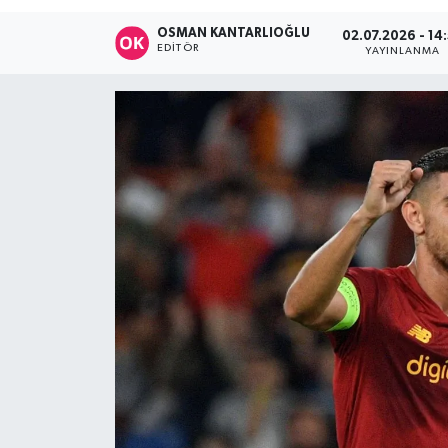
DÜNYA
OSMAN KANTARLIOĞLU
02.07.2026 - 14
EDITÖR
YAYINLANMA
Dursunbey
Edremit
EĞİTİM
EKONOMİ
Erdek
Gömeç
Gönen
Havran