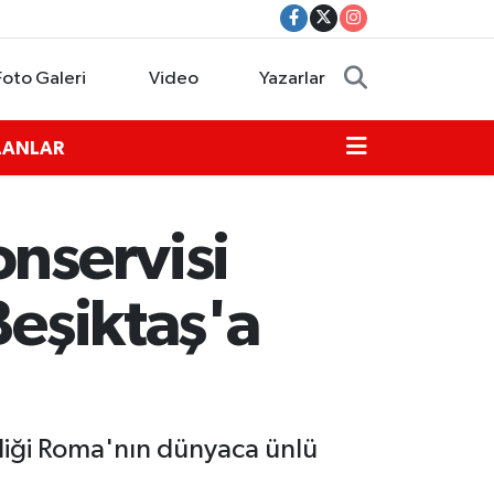
Foto Galeri
Video
Yazarlar
İLANLAR
onservisi
Beşiktaş'a
ediği Roma'nın dünyaca ünlü