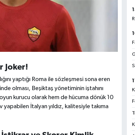
1
R
1
F
G
r Joker!
S
nlığını yaptığı Roma ile sözleşmesi sona eren
1
inde olması, Beşiktaş yönetiminin iştahını
K
 oyun kurucu olarak hem de hücuma dönük 10
F
apabilen İtalyan yıldız, kalitesiyle takıma
T
K