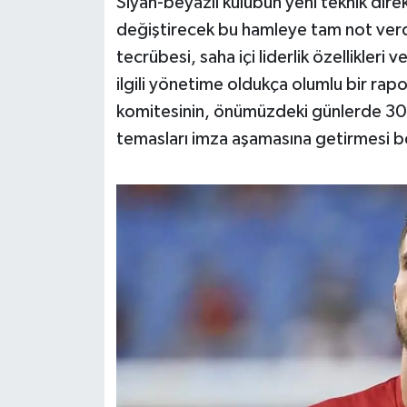
Siyah-beyazlı kulübün yeni teknik dire
OTOMOTİV
değiştirecek bu hamleye tam not verdi
Resmi İlanlar
tecrübesi, saha içi liderlik özellikleri 
ilgili yönetime oldukça olumlu bir rapo
SAĞLIK
komitesinin, önümüzdeki günlerde 30 
temasları imza aşamasına getirmesi b
Savaştepe
SEYAHAT
SİYASET
Sındırgı
SPOR
SÜRMANŞET