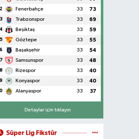
2
Fenerbahçe
33
73
3
Trabzonspor
33
69
4
Beşiktaş
33
59
5
Göztepe
33
55
6
Başakşehir
33
54
7
Samsunspor
33
48
8
Rizespor
33
40
9
Konyaspor
33
40
0
Alanyaspor
33
37
Detaylar için tıklayın
Süper Lig Fikstür