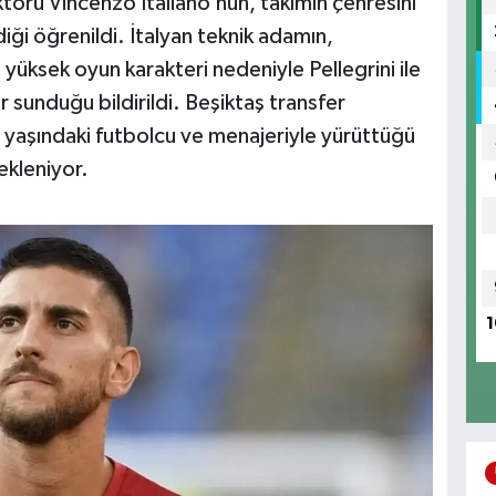
ktörü Vincenzo Italiano’nun, takımın çehresini
ği öğrenildi. İtalyan teknik adamın,
ve yüksek oyun karakteri nedeniyle Pellegrini ile
r sunduğu bildirildi. Beşiktaş transfer
yaşındaki futbolcu ve menajeriyle yürüttüğü
ekleniyor.
1