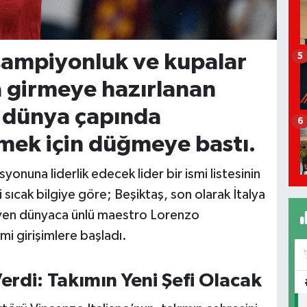
şampiyonluk ve kupalar
5
 girmeye hazırlanan
 dünya çapında
6
rmek için düğmeye bastı.
onuna liderlik edecek lider bir ismi listesinin
i sıcak bilgiye göre; Beşiktaş, son olarak İtalya
iyen dünyaca ünlü maestro Lorenzo
mi girişimlere başladı.
erdi: Takımın Yeni Şefi Olacak