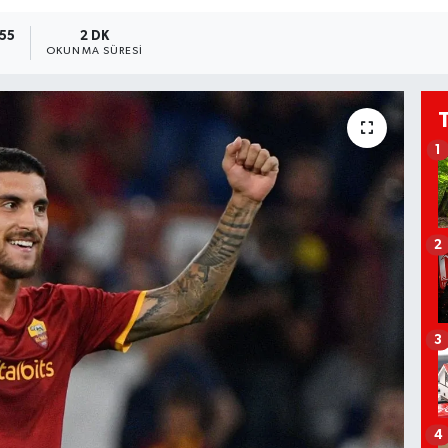
:55
2 DK
OKUNMA SÜRESI
1
2
3
4