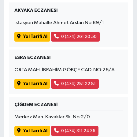
AKYAKA ECZANESİ
İvrindi
İstasyon Mahalle Ahmet Arslan No:89/1
KENT GÜNDEMİ
Yol Tarifi Al
0 (474) 261 20 50
Kepsut
ESRA ECZANESİ
KÜLTÜR-SANAT
ORTA MAH. İBRAHİM GÖKÇE CAD. NO:26/A
MAGAZİN
Yol Tarifi Al
0 (474) 281 22 81
MANŞET
ÇİĞDEM ECZANESİ
Manyas
Merkez Mah. Kavaklar Sk. No:2/0
OLAY
Yol Tarifi Al
0 (474) 311 24 36