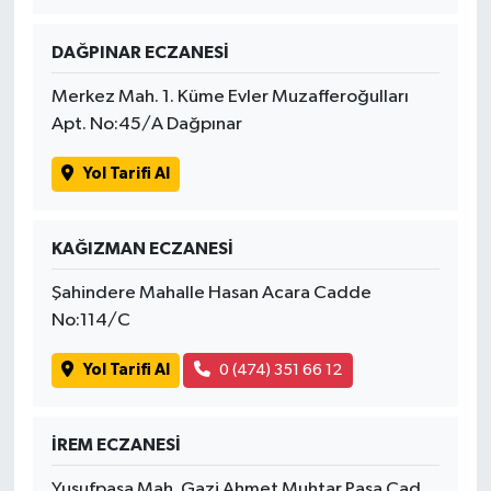
OTOMOTİV
DAĞPINAR ECZANESİ
Resmi İlanlar
Merkez Mah. 1. Küme Evler Muzafferoğulları
SAĞLIK
Apt. No:45/A Dağpınar
Savaştepe
Yol Tarifi Al
SEYAHAT
KAĞIZMAN ECZANESİ
SİYASET
Şahindere Mahalle Hasan Acara Cadde
No:114/C
Sındırgı
Yol Tarifi Al
0 (474) 351 66 12
SPOR
İREM ECZANESİ
SÜRMANŞET
Yusufpaşa Mah. Gazi Ahmet Muhtar Paşa Cad.