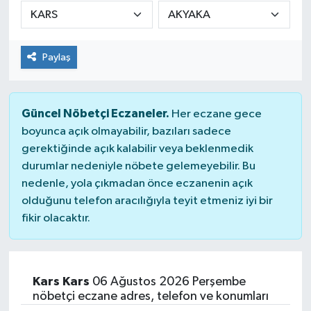
DÜNYA
Paylaş
Dursunbey
Edremit
Güncel Nöbetçi Eczaneler.
Her eczane gece
EĞİTİM
boyunca açık olmayabilir, bazıları sadece
gerektiğinde açık kalabilir veya beklenmedik
durumlar nedeniyle nöbete gelemeyebilir. Bu
EKONOMİ
nedenle, yola çıkmadan önce eczanenin açık
olduğunu telefon aracılığıyla teyit etmeniz iyi bir
Erdek
fikir olacaktır.
Gömeç
Gönen
Kars Kars
06 Ağustos 2026 Perşembe
nöbetçi eczane adres, telefon ve konumları
Havran