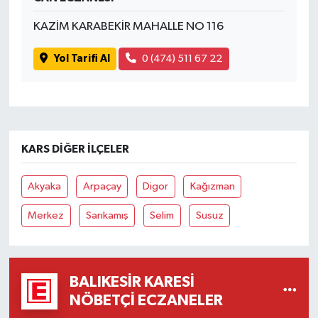
KAZİM KARABEKİR MAHALLE NO 116
Yol Tarifi Al
0 (474) 511 67 22
KARS DIĞER İLÇELER
Akyaka
Arpaçay
Digor
Kağızman
Merkez
Sarıkamış
Selim
Susuz
BALIKESIR KARESI
NÖBETÇI ECZANELER