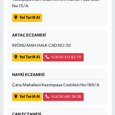
Susurluk
No:15/A
TARİHTE BUGÜN
Yol Tarifi Al
TEKNOLOJİ
ARTAÇ ECZANESİ
Trend
İNÖNÜ MAH.HALK CAD.NO:30
TÜRKİYE
Yol Tarifi Al
0 (474) 413 82 70
VİZYONDAKİLER
NAYKİ ECZANESİ
YAŞAM
Çarşı Mahallesi Kazımpaşa Caddesi No:169/A
Yol Tarifi Al
0 (474) 461 26 36
CAN ECZANESİ